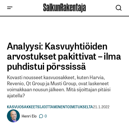
Analyysi: Kasvuyhtiöiden
arvostukset pakittivat – ilma
puhdistui pörssissä
Kovasti nousseet kasvuosakkeet, kuten Harvia,
Revenio, Qt Group ja Musti Group, ovat laskeneet
voimakkaan nousun jälkeen. Mitä sijoittajan pitäisi
ajatella?
KASVUOSAKKEET
SIJOITTAMINEN
TOIMITUKSELTA
21.1.2022
Henri Elo
0