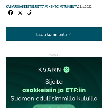
KASVUOSAKKEET
SIJOITTAMINEN
TOIMITUKSELTA
21.1.2022
Lisää kommentti
Lisää kommentti
kirjautua
sisään
rekisteröityä
Sähköpostiosoitettasi ei julkaista.
Pakolliset