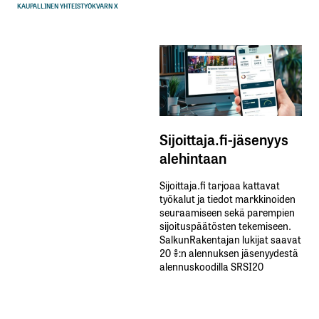
KAUPALLINEN YHTEISTYÖ
KVARN X
Sijoittaja.fi-jäsenyys
alehintaan
Sijoittaja.fi tarjoaa kattavat
työkalut ja tiedot markkinoiden
seuraamiseen sekä parempien
sijoituspäätösten tekemiseen.
SalkunRakentajan lukijat saavat
20 %:n alennuksen jäsenyydestä
alennuskoodilla SRSI20