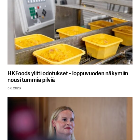
HKFoods ylitti odotukset – loppuvuoden näkymiin
nousi tummia pilviä
5.8.2026