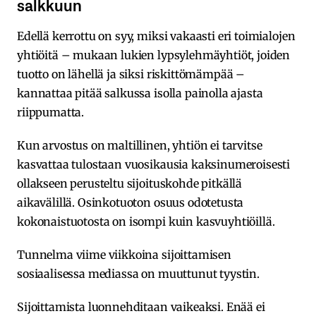
salkkuun
Edellä kerrottu on syy, miksi vakaasti eri toimialojen
yhtiöitä – mukaan lukien lypsylehmäyhtiöt, joiden
tuotto on lähellä ja siksi riskittömämpää –
kannattaa pitää salkussa isolla painolla ajasta
riippumatta.
Kun arvostus on maltillinen, yhtiön ei tarvitse
kasvattaa tulostaan vuosikausia kaksinumeroisesti
ollakseen perusteltu sijoituskohde pitkällä
aikavälillä. Osinkotuoton osuus odotetusta
kokonaistuotosta on isompi kuin kasvuyhtiöillä.
Tunnelma viime viikkoina sijoittamisen
sosiaalisessa mediassa on muuttunut tyystin.
Sijoittamista luonnehditaan vaikeaksi. Enää ei