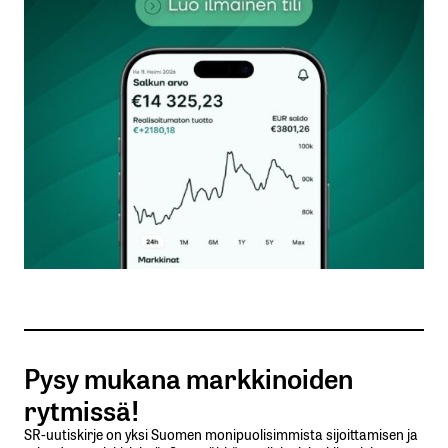
kentät on merkitty
*
Kommentti
*
Nimesi tai nimimerkkisi
*
Sähköpostiosoitteesi
*
Tilaa SalkunRakentajan uutiskirje
Pysy mukana markkinoiden
Lähetä kommentti
rytmissä!
SR-uutiskirje on yksi Suomen monipuolisimmista sijoittamisen ja