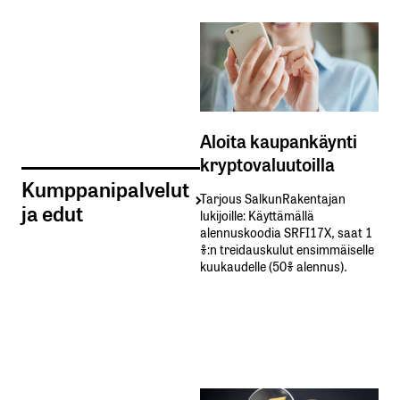
Aloita kaupankäynti
kryptovaluutoilla
Kumppanipalvelut
Tarjous SalkunRakentajan
ja edut
lukijoille: Käyttämällä​ ​
alennuskoodia​ ​SRFI17X,​ ​saat​ ​1
%:n treidauskulut​ ​ensimmäiselle​ ​
kuukaudelle​ ​(50%​ ​alennus).