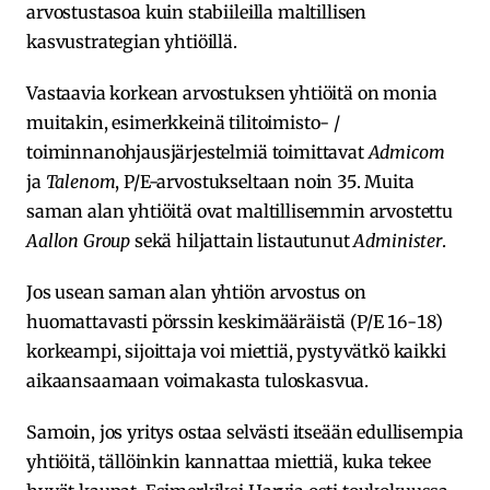
arvostustasoa kuin stabiileilla maltillisen
kasvustrategian yhtiöillä.
Vastaavia korkean arvostuksen yhtiöitä on monia
muitakin, esimerkkeinä tilitoimisto- /
toiminnanohjausjärjestelmiä toimittavat
Admicom
ja
Talenom
, P/E-arvostukseltaan noin 35. Muita
saman alan yhtiöitä ovat maltillisemmin arvostettu
Aallon Group
sekä hiljattain listautunut
Administer
.
Jos usean saman alan yhtiön arvostus on
huomattavasti pörssin keskimääräistä (P/E 16-18)
korkeampi, sijoittaja voi miettiä, pystyvätkö kaikki
aikaansaamaan voimakasta tuloskasvua.
Samoin, jos yritys ostaa selvästi itseään edullisempia
yhtiöitä, tällöinkin kannattaa miettiä, kuka tekee