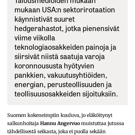
mukaan USA:n sektorirotaation
käynnistivät suuret
hedgerahastot, jotka pienensivät
viime viikolla
teknologiaosakkeiden painoja ja
siirsivät niistä saatuja varoja
koronnoususta hyötyvien
pankkien, vakuutusyhtiöiden,
energian, perusteollisuuden ja
teollisuusosakkeiden sijoituksiin.
Suomen kokeneimpiin kuuluva, jo eläköitynyt
salkunhoitaja
Hannu Angervuo
muistuttaa jutussa
tähdellisestä seikasta, joka ei puolla sekään