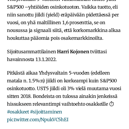
S&P500 –yhtiöiden osinkotuoton. Vaikka tuotto, eli
niin sanottu jiildi (yield) eräpäivään pidettäessä per
vuosi, on yhä maltillinen 1,6 prosenttia, se on
nousussa ja signaali siitä, että korkomarkkina alkaa
houkuttaa pääomia pois osakemarkkinoilta.
Sijoitusammattilainen
Harri Kojonen
tviittasi
havainnosta 13.1.2022.
Pitkästä aikaa Yhdysvaltain 5-vuoden (edelleen
matala n. 1.5%:n) jiildi on korkeampi kuin S&P500
osinkotuotto. UST5 jiildi oli 3% vielä muutama vuosi
sitten 2018. Bondeista on tulossa ainakin jenkeissä
hissukseen relevantimpi vaihtoehto osakkeille ⏱
#osakkeet
#sijoittaminen
pic.twitter.com/NpukVC5hEI