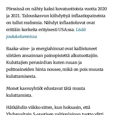
Pörssissä on nähty kaksi kovatuottoista vuotta 2020
ja 2021. Talouskasvun kiihdyttyä inflaatiopaineista
on tullut realismia. Nähdyt inflaatioluvut ovat
erittäin korkeita erityisesti USA:ssa.
Lisää
joulukolumnissa
Raaka-aine- ja energiahinnat ovat kallistuneet
siirtäen ansainnan painopistettä alkutuottajiin.
Kuluttajien perusinfran kuten ruuan ja
polttoaineiden hinta nousee, mikä on pois muusta
kuluttamisesta.
Monet kasvuyhtiöt edustavat tätä muuta
kuluttamista.
Hätkähdin viikko sitten, kun hoksasin, että
Yhdysvaltain 5-vuotisen valtionlainan tuotto ylitti