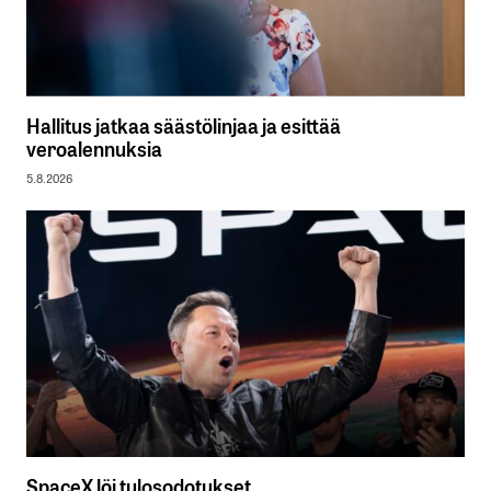
Hallitus jatkaa säästölinjaa ja esittää
veroalennuksia
5.8.2026
SpaceX löi tulosodotukset