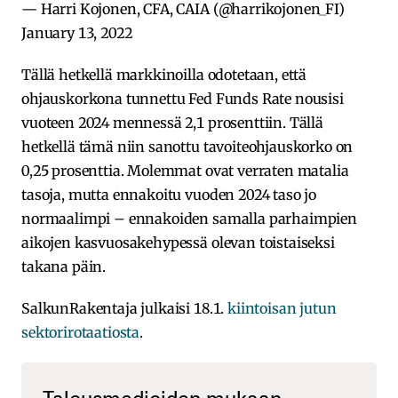
— Harri Kojonen, CFA, CAIA (@harrikojonen_FI)
January 13, 2022
Tällä hetkellä markkinoilla odotetaan, että
ohjauskorkona tunnettu Fed Funds Rate nousisi
vuoteen 2024 mennessä 2,1 prosenttiin. Tällä
hetkellä tämä niin sanottu tavoiteohjauskorko on
0,25 prosenttia. Molemmat ovat verraten matalia
tasoja, mutta ennakoitu vuoden 2024 taso jo
normaalimpi – ennakoiden samalla parhaimpien
aikojen kasvuosakehypessä olevan toistaiseksi
takana päin.
SalkunRakentaja julkaisi 18.1.
kiintoisan jutun
sektorirotaatiosta
.
Talousmedioiden mukaan