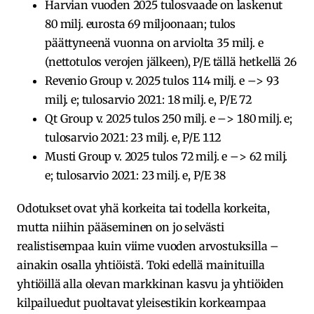
Harvian vuoden 2025 tulosvaade on laskenut
80 milj. eurosta 69 miljoonaan; tulos
päättyneenä vuonna on arviolta 35 milj. e
(nettotulos verojen jälkeen), P/E tällä hetkellä 26
Revenio Group v. 2025 tulos 114 milj. e –> 93
milj. e; tulosarvio 2021: 18 milj. e, P/E 72
Qt Group v. 2025 tulos 250 milj. e –> 180 milj. e;
tulosarvio 2021: 23 milj. e, P/E 112
Musti Group v. 2025 tulos 72 milj. e –> 62 milj.
e; tulosarvio 2021: 23 milj. e, P/E 38
Odotukset ovat yhä korkeita tai todella korkeita,
mutta niihin pääseminen on jo selvästi
realistisempaa kuin viime vuoden arvostuksilla –
ainakin osalla yhtiöistä. Toki edellä mainituilla
yhtiöillä alla olevan markkinan kasvu ja yhtiöiden
kilpailuedut puoltavat yleisestikin korkeampaa