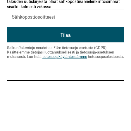
talouden uutiskirjeistä. Saat sähköpostiisi mielenkiintoisimmat
sisällöt kolmesti viikossa.
SalkunRakentaja noudattaa EU:n tietosuoja-asetusta (GDPR).
Käsittelemme tietojasi luottamuksellisesti ja tietosuoja-asetuksen
mukaisesti. Lue lisää
tietosuojakäytänteistämme
tietosuojaselosteesta.