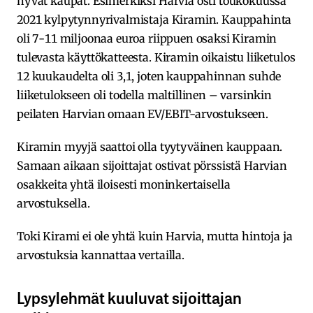
hyvät kaupat. Esimerkiksi Harvia osti toukokuussa
2021 kylpytynnyrivalmistaja Kiramin. Kauppahinta
oli 7-11 miljoonaa euroa riippuen osaksi Kiramin
tulevasta käyttökatteesta. Kiramin oikaistu liiketulos
12 kuukaudelta oli 3,1, joten kauppahinnan suhde
liiketulokseen oli todella maltillinen – varsinkin
peilaten Harvian omaan EV/EBIT-arvostukseen.
Kiramin myyjä saattoi olla tyytyväinen kauppaan.
Samaan aikaan sijoittajat ostivat pörssistä Harvian
osakkeita yhtä iloisesti moninkertaisella
arvostuksella.
Toki Kirami ei ole yhtä kuin Harvia, mutta hintoja ja
arvostuksia kannattaa vertailla.
Lypsylehmät kuuluvat sijoittajan