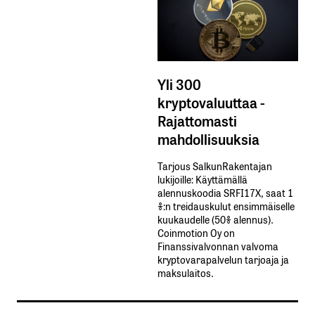
Yli 300
kryptovaluuttaa -
Rajattomasti
mahdollisuuksia
Tarjous SalkunRakentajan
lukijoille: Käyttämällä​ ​
alennuskoodia​ ​SRFI17X,​ ​saat​ ​1
%:n treidauskulut​ ​ensimmäiselle​ ​
kuukaudelle​ ​(50%​ ​alennus).
Coinmotion Oy on
Finanssivalvonnan valvoma
kryptovarapalvelun tarjoaja ja
maksulaitos.