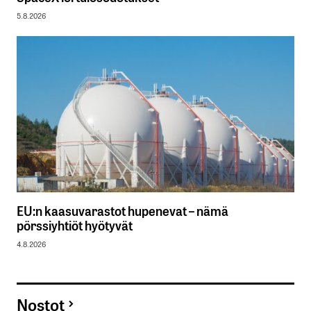
5.8.2026
EU:n kaasuvarastot hupenevat – nämä
pörssiyhtiöt hyötyvät
4.8.2026
Nostot