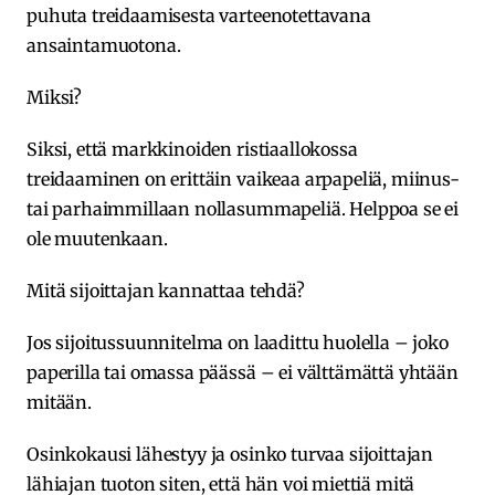
puhuta treidaamisesta varteenotettavana
ansaintamuotona.
Miksi?
Siksi, että markkinoiden ristiaallokossa
treidaaminen on erittäin vaikeaa arpapeliä, miinus-
tai parhaimmillaan nollasummapeliä. Helppoa se ei
ole muutenkaan.
Mitä sijoittajan kannattaa tehdä?
Jos sijoitussuunnitelma on laadittu huolella – joko
paperilla tai omassa päässä – ei välttämättä yhtään
mitään.
Osinkokausi lähestyy ja osinko turvaa sijoittajan
lähiajan tuoton siten, että hän voi miettiä mitä