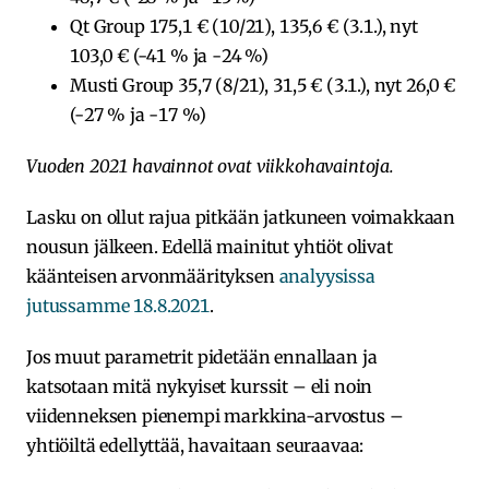
Qt Group 175,1 € (10/21), 135,6 € (3.1.), nyt
103,0 € (-41 % ja -24 %)
Musti Group 35,7 (8/21), 31,5 € (3.1.), nyt 26,0 €
(-27 % ja -17 %)
Vuoden 2021 havainnot ovat viikkohavaintoja.
Lasku on ollut rajua pitkään jatkuneen voimakkaan
nousun jälkeen. Edellä mainitut yhtiöt olivat
käänteisen arvonmäärityksen
analyysissa
jutussamme 18.8.2021
.
Jos muut parametrit pidetään ennallaan ja
katsotaan mitä nykyiset kurssit – eli noin
viidenneksen pienempi markkina-arvostus –
yhtiöiltä edellyttää, havaitaan seuraavaa: