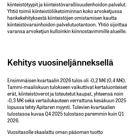
kiinteistötyypit ja kiinteistövarallisuudenhoidon palvelut.
Yhtiö toimii kiinteistöliiketoiminnan koko arvoketjussa
hankekehityksestä kiinteistöjen omistamisen kautta
kiinteistövarainhoidon palvelutuotantoon. Yhtiö sijoittaa
varansa arvoketjun kulloinkin kiinnostavimmille alueille.
Kehitys vuosineljänneksellä
Ensimmäisen kvartaalin 2026 tulos oli -0,2 M€ (0,4 M€).
Tammi-maaliskuun tulokseen vaikuttivat kertaluonteiset
erät, kiinteistöverot ja toteutetut kaupat, yhteensä noin
-0,3 M€ sekä vertailukauteen verrattuna kesäkuun 2025
lopussa tehty Apitaren myynti. Tulevien kvartaalien
tulostasoa kuvaa Q4 2025 tulostaso paremmin kuin Q1
2026.
Vuositasolle skaalattu oman pääoman tuotto