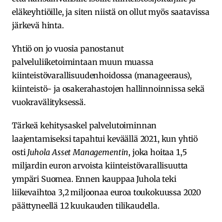
eläkeyhtiöille, ja siten niistä on ollut myös saatavissa
järkevä hinta.
Yhtiö on jo vuosia panostanut
palveluliiketoimintaan muun muassa
kiinteistövarallisuudenhoidossa (manageeraus),
kiinteistö- ja osakerahastojen hallinnoinnissa sekä
vuokravälityksessä.
Tärkeä kehitysaskel palvelutoiminnan
laajentamiseksi tapahtui keväällä 2021, kun yhtiö
osti
Juhola Asset Managementin
, joka hoitaa 1,5
miljardin euron arvoista kiinteistövarallisuutta
ympäri Suomea. Ennen kauppaa Juhola teki
liikevaihtoa 3,2 miljoonaa euroa toukokuussa 2020
päättyneellä 12 kuukauden tilikaudella.