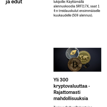
ja edut
lukijoille: Käyttämällä​ ​
alennuskoodia​ ​SRFI17X,​ ​saat​ ​1
%:n treidauskulut​ ​ensimmäiselle​ ​
kuukaudelle​ ​(50%​ ​alennus).
Yli 300
kryptovaluuttaa -
Rajattomasti
mahdollisuuksia