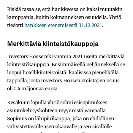
Riskiä tasaa se, että hankkeessa on kaksi muutakin
kumppania, kukin kolmanneksen osuudella. Yhtiö
tiedotti
hankkeen etenemisestä 31.12.2021
.
Merkittäviä kiinteistökauppoja
Investors House teki vuonna 2021 useita merkittäviä
kiinteistökauppoja. Ensimmäisellä neljänneksellä se
luopui hotellikiinteistöistä Ikaalisissa pienehköllä
tappiolla, josta Investors Housen omistajien osuus
oli 0,4 miljoonaa euroa.
Kesäkuun lopulla yhtiö solmi esisopimuksen
asuntokehityskohteen myynnistä Vantaalla.
Sopimus on lähipiirikauppa, joka on ehdollinen
vahvistettavalle asemakaavalle ja sen sisällölle.