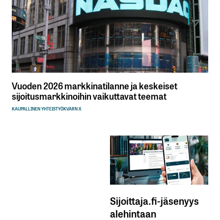
Vuoden 2026 markkinatilanne ja keskeiset
sijoitusmarkkinoihin vaikuttavat teemat
KAUPALLINEN YHTEISTYÖ
KVARN X
Sijoittaja.fi-jäsenyys
alehintaan