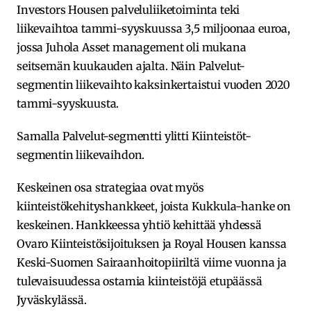
Investors Housen palveluliiketoiminta teki
liikevaihtoa tammi-syyskuussa 3,5 miljoonaa euroa,
jossa Juhola Asset management oli mukana
seitsemän kuukauden ajalta. Näin Palvelut-
segmentin liikevaihto kaksinkertaistui vuoden 2020
tammi-syyskuusta.
Samalla Palvelut-segmentti ylitti Kiinteistöt-
segmentin liikevaihdon.
Keskeinen osa strategiaa ovat myös
kiinteistökehityshankkeet, joista Kukkula-hanke on
keskeinen. Hankkeessa yhtiö kehittää yhdessä
Ovaro Kiinteistösijoituksen ja Royal Housen kanssa
Keski-Suomen Sairaanhoitopiiriltä viime vuonna ja
tulevaisuudessa ostamia kiinteistöjä etupäässä
Jyväskylässä.