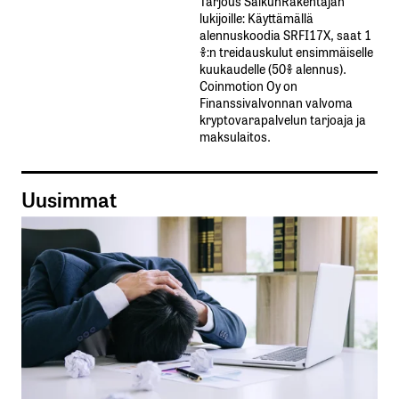
Tarjous SalkunRakentajan
lukijoille: Käyttämällä​ ​
alennuskoodia​ ​SRFI17X,​ ​saat​ ​1
%:n treidauskulut​ ​ensimmäiselle​ ​
kuukaudelle​ ​(50%​ ​alennus).
Coinmotion Oy on
Finanssivalvonnan valvoma
kryptovarapalvelun tarjoaja ja
maksulaitos.
Uusimmat