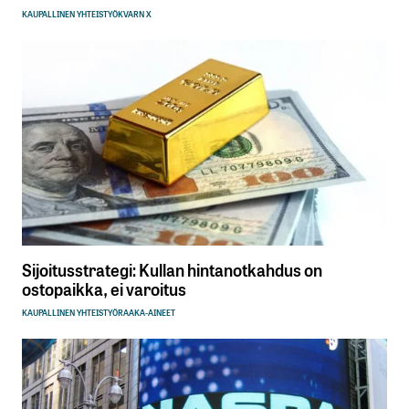
KAUPALLINEN YHTEISTYÖ
KVARN X
Sijoitusstrategi: Kullan hintanotkahdus on
ostopaikka, ei varoitus
KAUPALLINEN YHTEISTYÖ
RAAKA-AINEET