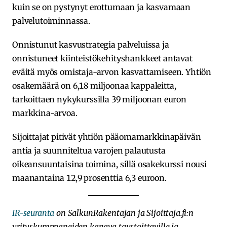
kuin se on pystynyt erottumaan ja kasvamaan
palvelutoiminnassa.
Onnistunut kasvustrategia palveluissa ja
onnistuneet kiinteistökehityshankkeet antavat
eväitä myös omistaja-arvon kasvattamiseen. Yhtiön
osakemäärä on 6,18 miljoonaa kappaleitta,
tarkoittaen nykykurssilla 39 miljoonan euron
markkina-arvoa.
Sijoittajat pitivät yhtiön pääomamarkkinapäivän
antia ja suunniteltua varojen palautusta
oikeansuuntaisina toimina, sillä osakekurssi nousi
maanantaina 12,9 prosenttia 6,3 euroon.
IR-seuranta
on SalkunRakentajan ja Sijoittaja.fi:n
yrityskumppaneiden kanava taustoittaville ja