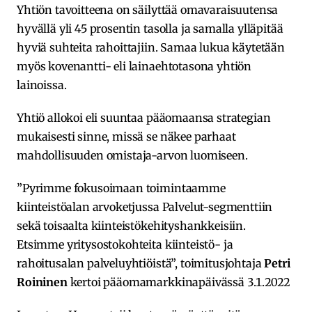
Yhtiön tavoitteena on säilyttää omavaraisuutensa
hyvällä yli 45 prosentin tasolla ja samalla ylläpitää
hyviä suhteita rahoittajiin. Samaa lukua käytetään
myös kovenantti- eli lainaehtotasona yhtiön
lainoissa.
Yhtiö allokoi eli suuntaa pääomaansa strategian
mukaisesti sinne, missä se näkee parhaat
mahdollisuuden omistaja-arvon luomiseen.
”Pyrimme fokusoimaan toimintaamme
kiinteistöalan arvoketjussa Palvelut-segmenttiin
sekä toisaalta kiinteistökehityshankkeisiin.
Etsimme yritysostokohteita kiinteistö- ja
rahoitusalan palveluyhtiöistä”, toimitusjohtaja
Petri
Roininen
kertoi pääomamarkkinapäivässä 3.1.2022