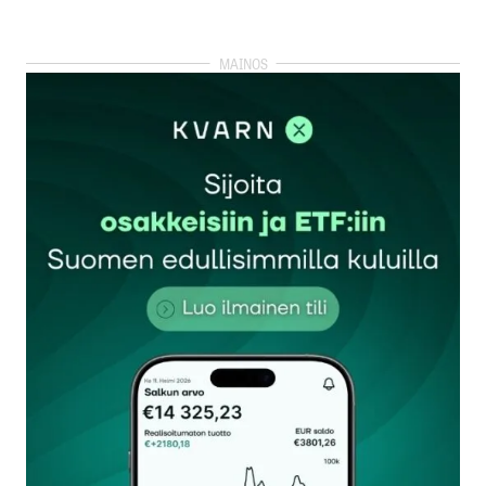
Lisää kommentti
kirjautua
sisään
rekisteröityä
Sähköpostiosoitettasi ei julkaista.
Pakolliset
kentät on merkitty
*
Kommentti
*