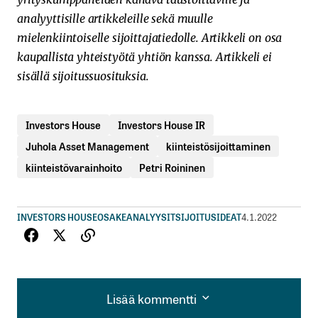
analyyttisille artikkeleille sekä muulle
mielenkiintoiselle sijoittajatiedolle. Artikkeli on osa
kaupallista yhteistyötä yhtiön kanssa. Artikkeli ei
sisällä sijoitussuosituksia.
Investors House
Investors House IR
Juhola Asset Management
kiinteistösijoittaminen
kiinteistövarainhoito
Petri Roininen
INVESTORS HOUSE
OSAKEANALYYSIT
SIJOITUSIDEAT
4.1.2022
Lisää kommentti