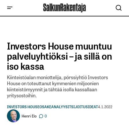
Investors House muuntuu
palveluyhtiöksi – ja sillä on
iso kassa
Kiinteistöalan moniottelija, pörssiyhtiö Investors
House on toteuttanut kymmenien miljoonien
kiinteistömyynnit ja tähtää isolla kassallaan
yritysostoihin.
INVESTORS HOUSE
OSAKEANALYYSIT
SIJOITUSIDEAT
4.1.2022
Henri Elo
0