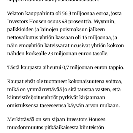
Velaton kauppahinta oli 56,3 miljoonaa euroa, josta
Investors Housen osuus 48 prosenttia. Myynnin,
palkkioiden ja lainojen poismaksun jälkeen
nettovaikutus yhtiön kassaan oli 15 miljoonaa, ja
näin emoyhtiön käteisvarat nousivat yhtiön kokoon
nähden korkealle 23 miljoonan euron tasolle.
Tästä kaupasta aiheutui 0,7 miljoonan euron tappio.
Kaupat eivät ole tuottaneet kokonaisuutena voittoa,
mikä on ymmärrettävää jo sitä taustaa vasten, että
kiinteistösijoitusyhtiöt pyrkivät kirjaamaan
omistuksensa taseeseensa käyvän arvon mukaan.
Merkittävää on sen sijaan Investors Housen
muodonmuutos pitkäaikaisesta kiinteistön