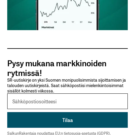
Nimesi tai nimimerkkisi
*
Sähköpostiosoitteesi
*
Tilaa SalkunRakentajan uutiskirje
Pysy mukana markkinoiden
Lähetä kommentti
rytmissä!
SR-uutiskirje on yksi Suomen monipuolisimmista sijoittamisen ja
talouden uutiskirjeistä. Saat sähköpostiisi mielenkiintoisimmat
sisällöt kolmesti viikossa.
SalkunRakentaja noudattaa EU:n tietosuoja-asetusta (GDPR).