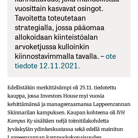
vuosittain kasvavat osingot.
Tavoitetta toteutetaan
strategialla, jossa pääomaa
allokoidaan kiinteistöalan
arvoketjussa kulloinkin
kiinnostavimmalla tavalla. –
ote
tiedote 12.11.2021.
Edellistäkin merkittävämpi oli 25.11. tiedotettu
kauppa, jossa Investors House myi vuosia
kehittämänsä ja manageeraamansa Lappeenrannan
Skinnarilan kampuksen. Kaupan kohteena oli
IVH
Kampus Ky
sisältäen neljä toimitilakohdetta
Jyväskylän ydinkeskustassa sekä edellä mainitun
Lappeenrannan kampuskokonaisuuden.