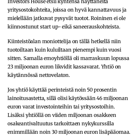
Investors House etsii kyntensä näyttäneitä
yritysostokohteita, joissa on hyvä kannattavuus ja
mielellään jatkuvat pysyvät tuotot. Roininen ei ole
kiinnostunut start up- eikä saneerauskohteista.
Kiinteistöalan moniottelija on tällä hetkellä niin
tuotoiltaan kuin kuluiltaan pienempi kuin vuosi
sitten. Samalla emoyhtiöllä oli marraskuun lopussa
23 miljoonan euron likvidit kassavarat. Yhtiö on
käytännössä nettovelaton.
Jos yhtiö käyttää perinteistä noin 50 prosentin
lainoitusastetta, sillä olisi käytössään 46 miljoonan
euron varat investointeihin tai yritysostoihin.
Lisäksi yhtiöllä on viiden miljoonan osakkeen
osakeantivaltuutus tarkoittaen nykykurssilla
enimmillään noin 30 miljoonan euron lisäpääomaa.