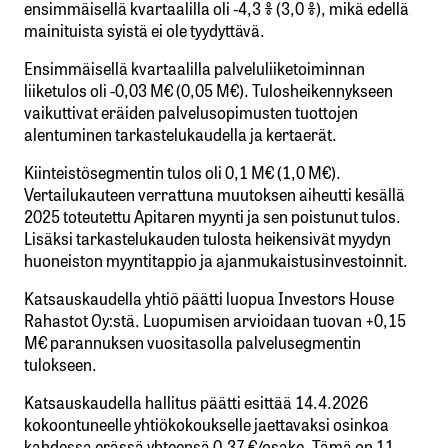
ensimmäisellä kvartaalilla oli -4,3 % (3,0 %), mikä edellä
mainituista syistä ei ole tyydyttävä.
Ensimmäisellä kvartaalilla palveluliiketoiminnan
liiketulos oli -0,03 M€ (0,05 M€). Tulosheikennykseen
vaikuttivat eräiden palvelusopimusten tuottojen
alentuminen tarkastelukaudella ja kertaerät.
Kiinteistösegmentin tulos oli 0,1 M€ (1,0 M€).
Vertailukauteen verrattuna muutoksen aiheutti kesällä
2025 toteutettu Apitaren myynti ja sen poistunut tulos.
Lisäksi tarkastelukauden tulosta heikensivät myydyn
huoneiston myyntitappio ja ajanmukaistusinvestoinnit.
Katsauskaudella yhtiö päätti luopua Investors House
Rahastot Oy:stä. Luopumisen arvioidaan tuovan +0,15
M€ parannuksen vuositasolla palvelusegmentin
tulokseen.
Katsauskaudella hallitus päätti esittää 14.4.2026
kokoontuneelle yhtiökokoukselle jaettavaksi osinkoa
kahdessa erässä yhteensä 0,37 €/osake. Tämä on 11.