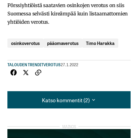
Pörssiyhtiöistä saatavien osinkojen verotus on siis
Suomessa selvästi kireämpää kuin listaamattomien
yhtiöiden verotus.
osinkoverotus
pääomaverotus
Timo Harakka
TALOUDEN TRENDIT
VEROTUS
27.1.2022
Katso kommentit (2)
Katso kommentit (2)
Vaikka en ole Timo Harakan puoluetoveri, olen
hänen kanssaan samaa mieltä listaamattomien
yhtiöiden verotuksesta. Listaamattomien yhtiöiden