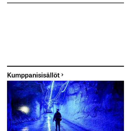
Sähköpostiosoitettasi ei julkaista.
Pakolliset
kentät on merkitty
*
Kommentti
*
Kumppanisisällöt
Nimesi tai nimimerkkisi
*
Sähköpostiosoitteesi
*