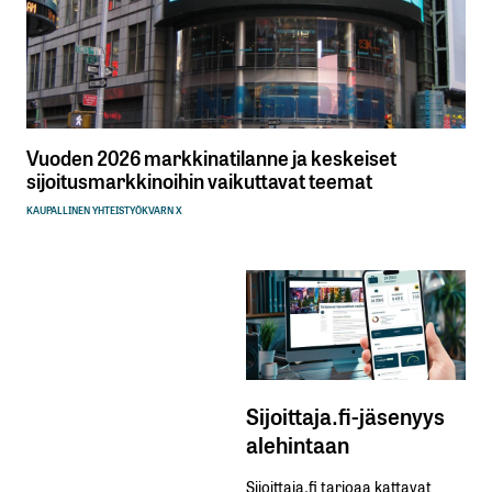
Vuoden 2026 markkinatilanne ja keskeiset
sijoitusmarkkinoihin vaikuttavat teemat
KAUPALLINEN YHTEISTYÖ
KVARN X
Sijoittaja.fi-jäsenyys
alehintaan
Sijoittaja.fi tarjoaa kattavat