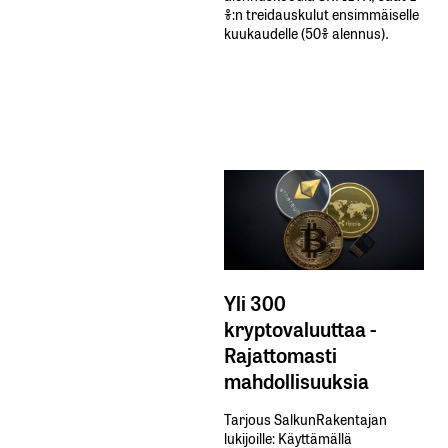
%:n treidauskulut​ ​ensimmäiselle​ ​
kuukaudelle​ ​(50%​ ​alennus).
Yli 300
kryptovaluuttaa -
Rajattomasti
mahdollisuuksia
Tarjous SalkunRakentajan
lukijoille: Käyttämällä​ ​