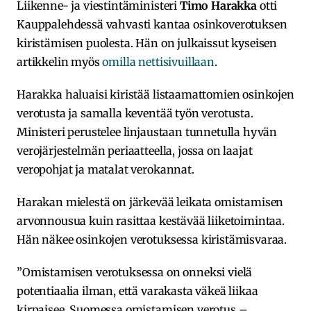
Liikenne- ja viestintäministeri
Timo Harakka
otti
Kauppalehdessä vahvasti kantaa osinkoverotuksen
kiristämisen puolesta. Hän on julkaissut kyseisen
artikkelin myös
omilla nettisivuillaan
.
Harakka haluaisi kiristää listaamattomien osinkojen
verotusta ja samalla keventää työn verotusta.
Ministeri perustelee linjaustaan tunnetulla hyvän
verojärjestelmän periaatteella, jossa on laajat
veropohjat ja matalat verokannat.
Harakan mielestä on järkevää leikata omistamisen
arvonnousua kuin rasittaa kestävää liiketoimintaa.
Hän näkee osinkojen verotuksessa kiristämisvaraa.
”Omistamisen verotuksessa on onneksi vielä
potentiaalia ilman, että varakasta väkeä liikaa
kirpaisee. Suomessa omistamisen verotus –