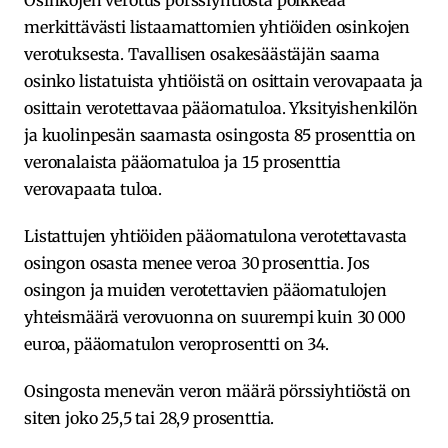
Osinkojen verotus pörssiyhtiöstä poikkeaa
merkittävästi listaamattomien yhtiöiden osinkojen
verotuksesta. Tavallisen osakesäästäjän saama
osinko listatuista yhtiöistä on osittain verovapaata ja
osittain verotettavaa pääomatuloa. Yksityishenkilön
ja kuolinpesän saamasta osingosta 85 prosenttia on
veronalaista pääomatuloa ja 15 prosenttia
verovapaata tuloa.
Listattujen yhtiöiden pääomatulona verotettavasta
osingon osasta menee veroa 30 prosenttia. Jos
osingon ja muiden verotettavien pääomatulojen
yhteismäärä verovuonna on suurempi kuin 30 000
euroa, pääomatulon veroprosentti on 34.
Osingosta menevän veron määrä pörssiyhtiöstä on
siten joko 25,5 tai 28,9 prosenttia.