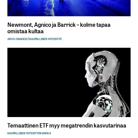
Tilaa SalkunRakentajan uutiskirje
Newmont, Agnico ja Barrick – kolme tapaa
Lähetä kommentti
omistaa kultaa
ARVO-OSAKKEET
KAUPALLINEN YHTEISTYÖ
Temaattinen ETF myy megatrendin kasvutarinaa
KAUPALLINEN YHTEISTYÖ
KVARN X