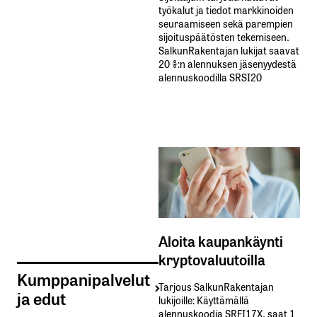
työkalut ja tiedot markkinoiden
seuraamiseen sekä parempien
sijoituspäätösten tekemiseen.
SalkunRakentajan lukijat saavat
20 %:n alennuksen jäsenyydestä
alennuskoodilla SRSI20
Aloita kaupankäynti
kryptovaluutoilla
Kumppanipalvelut
Tarjous SalkunRakentajan
ja edut
lukijoille: Käyttämällä​ ​
alennuskoodia​ ​SRFI17X,​ ​saat​ ​1