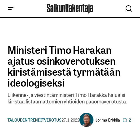
Ministeri Timo Harakan
ajatus osinkoverotuksen
kiristämisestä tyrmätään
ideologiseksi
Liikenne- ja viestintäministeri Timo Harakka haluaisi
kiristää listaamattomien yhtiöiden pääomaverotusta.
Jorma Erkkilä
TALOUDEN TRENDIT
VEROTUS
27.1.2022
2