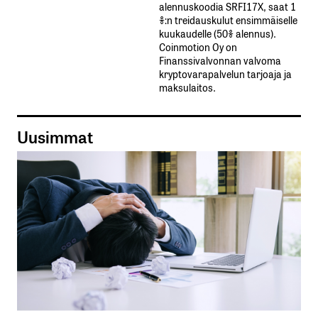
alennuskoodia​ ​SRFI17X,​ ​saat​ ​1
%:n treidauskulut​ ​ensimmäiselle​ ​
kuukaudelle​ ​(50%​ ​alennus).
Coinmotion Oy on
Finanssivalvonnan valvoma
kryptovarapalvelun tarjoaja ja
maksulaitos.
Uusimmat