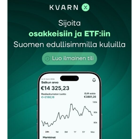
verotus perustuu yhtiön osakkeiden arvoon, joten
vain varakkaat yhtiöt voivat maksaa esimerkiksi
150 000 € 7,5% verolla. Tällainen tuki pitäisi
kohdistaa pienille yrityksille. Nyt pienet yrityksen
eivät hyödy listaamattomien yhtiöisen
verotuskäytännöstä, koska osakkeiden arvo on
usein olematon.
Lisäksi Mika Kuismasen perustelu esimerkiksi
piensijoittajien verotuksesta ei pidä aivan
paikkaansa, koska myös listatut osakeyhtiöt
maksavat 20% yhteisöveron, joten piensijoittajan
osinkovero on 20%+25,5% = 47,5%
Pertti Hynninen
7.3.2022 at 17:28
Vastaa
Näissä demareiden ym. ulostuloissa monesti
kerrotaan asiat niin, että jätetään jokin olennainen