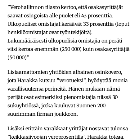
”Verohallinnon tilasto kertoo, että osakasyrittäjät
saavat osingoista alle puolet eli 43 prosenttia.
Ulkopuoliset omistajat keräävät 33 prosenttia (loput
henkilöomistajat ovat työntekijöitä).
Lukumääräisesti ulkopuolisia omistajia on peräti
viisi kertaa enemmän (250 000) kuin osakasyrittäjiä
(50 000).”
Listaamattomien yhtiöiden alhainen osinkovero,
jota Harakka kutsuu ”verotueksi”, hyödyttää monia
varallisuutensa perineitä. Hänen mukaan nämä
perijät ovat esimerkiksi pienomistajia niissä 30
sukuyhtiössä, jotka kuuluvat Suomen 200
suurimman firman joukkoon.
Lisäksi erittäin varakkaat yrittäjät nostavat tulonsa
”keikkasiivoojan veroprosentilla”, Harakka toteaa.