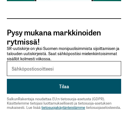
osa asiasta pimentoon. Se on juurikin tuo, että
ennen osingonjakoa, yrityksen on maksettava
yhteisövero. Jos joku luulee, että jotain veroa
voidaan vastaavasti laskea, jos ”rikkaita verotetaan
Pysy mukana markkinoiden
enemmän”, pettyy kyllä pahasti.
rytmissä!
Vasemmistovetoinen hallitus ja muu yhteiskunta
SR-uutiskirje on yksi Suomen monipuolisimmista sijoittamisen ja
löytää kyllä kaikelle verorahalle kohteen, mitään
talouden uutiskirjeistä. Saat sähköpostiisi mielenkiintoisimmat
veroa ei tulla laskemaan.
sisällöt kolmesti viikossa.
Jaakko
10.3.2022 at 20:14
Vastaa
SalkunRakentaja noudattaa EU:n tietosuoja-asetusta (GDPR).
Käsittelemme tietojasi luottamuksellisesti ja tietosuoja-asetuksen
mukaisesti. Lue lisää
tietosuojakäytänteistämme
tietosuojaselosteesta.
kirjautua
sisään
rekisteröityä