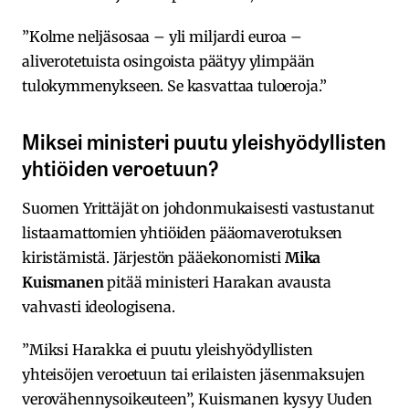
”Kolme neljäsosaa – yli miljardi euroa –
aliverotetuista osingoista päätyy ylimpään
tulokymmenykseen. Se kasvattaa tuloeroja.”
Miksei ministeri puutu yleishyödyllisten
yhtiöiden veroetuun?
Suomen Yrittäjät on johdonmukaisesti vastustanut
listaamattomien yhtiöiden pääomaverotuksen
kiristämistä. Järjestön pääekonomisti
Mika
Kuismanen
pitää ministeri Harakan avausta
vahvasti ideologisena.
”Miksi Harakka ei puutu yleishyödyllisten
yhteisöjen veroetuun tai erilaisten jäsenmaksujen
verovähennysoikeuteen”, Kuismanen kysyy Uuden