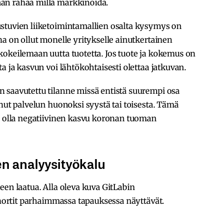
än rahaa millä markkinoida.
stuvien liiketoimintamallien osalta kysymys on
na on ollut monelle yritykselle ainutkertainen
kokeilemaan uutta tuotetta. Jos tuote ja kokemus on
a ja kasvun voi lähtökohtaisesti olettaa jatkuvan.
 saavutettu tilanne missä entistä suurempi osa
nnut palvelun huonoksi syystä tai toisesta. Tämä
oi olla negatiivinen kasvu koronan tuoman
en analyysityökalu
een laatua. Alla oleva kuva GitLabin
kohortit parhaimmassa tapauksessa näyttävät.