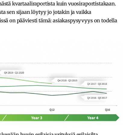
mmästä kvartaaliraportista kuin vuosiraportistakaan.
 sen sijaan löytyy jo jotakin ja vaikka
vissä on pääviesti tämä: asiakaspysyvyys on todella
kenään hyvin erilaisia yrityksiä erilaisilta