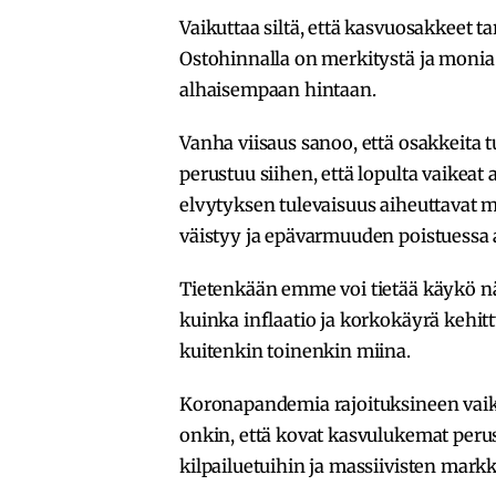
Vaikuttaa siltä, että kasvuosakkeet ta
Ostohinnalla on merkitystä ja monia 
alhaisempaan hintaan.
Vanha viisaus sanoo, että osakkeita tu
perustuu siihen, että lopulta vaikeat 
elvytyksen tulevaisuus aiheuttavat 
väistyy ja epävarmuuden poistuessa 
Tietenkään emme voi tietää käykö n
kuinka inflaatio ja korkokäyrä kehit
kuitenkin toinenkin miina.
Koronapandemia rajoituksineen vaiku
onkin, että kovat kasvulukemat per
kilpailuetuihin ja massiivisten mar