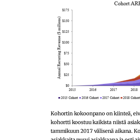
Kohortin kokoonpano on kiinteä, ei
kohortti koostuu kaikista niistä asia
tammikuun 2017 välisenä aikana. K
asiakkaita pysyi asiakkaana ja osti a