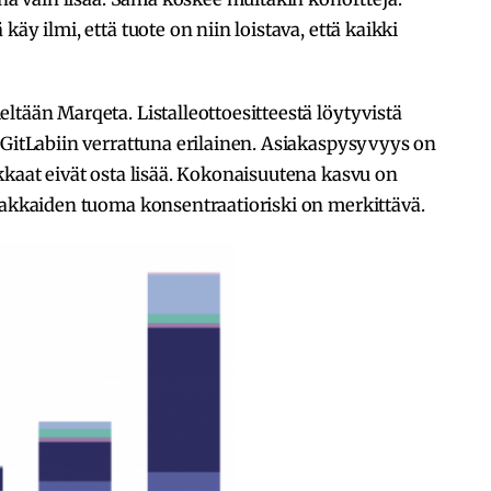
äy ilmi, että tuote on niin loistava, että kaikki
ltään Marqeta. Listalleottoesitteestä löytyvistä
 GitLabiin verrattuna erilainen. Asiakaspysyvyys on
kkaat eivät osta lisää. Kokonaisuutena kasvu on
siakkaiden tuoma konsentraatioriski on merkittävä.