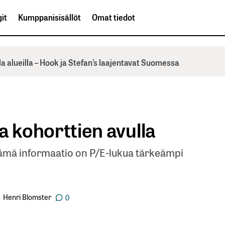
it
Kumppanisisällöt
Omat tiedot
la alueilla – Hook ja Stefan’s laajentavat Suomessa
na kohorttien avulla
ältämä informaatio on P/E-lukua tärkeämpi
Henri Blomster
0