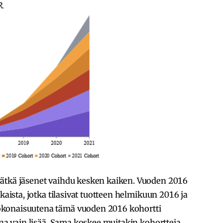
vätkä jäsenet vaihdu kesken kaiken. Vuoden 2016
kkaista, jotka tilasivat tuotteen helmikuun 2016 ja
okonaisuutena tämä vuoden 2016 kohortti
ina vain lisää. Sama koskee muitakin kohortteja.