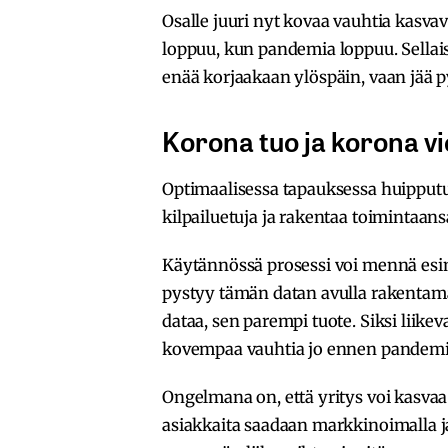
Osalle juuri nyt kovaa vauhtia kasvav
loppuu, kun pandemia loppuu. Sellais
enää korjaakaan ylöspäin, vaan jää p
Korona tuo ja korona vi
Optimaalisessa tapauksessa huipputuo
kilpailuetuja ja rakentaa toimintaans
Käytännössä prosessi voi mennä esimer
pystyy tämän datan avulla rakenta
dataa, sen parempi tuote. Siksi liike
kovempaa vauhtia jo ennen pandemi
Ongelmana on, että yritys voi kasvaa
asiakkaita saadaan markkinoimalla 