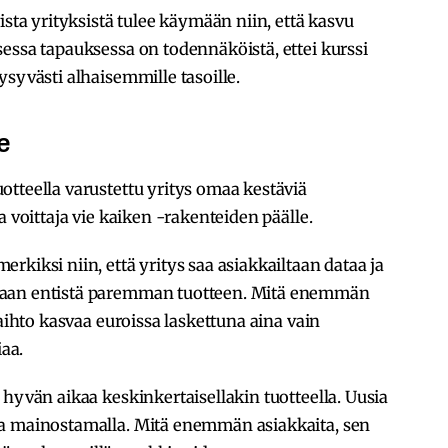
ista yrityksistä tulee käymään niin, että kasvu
essa tapauksessa on todennäköistä, ettei kurssi
ysyvästi alhaisemmille tasoille.
e
tteella varustettu yritys omaa kestäviä
a voittaja vie kaiken -rakenteiden päälle.
kiksi niin, että yritys saa asiakkailtaan dataa ja
maan entistä paremman tuotteen. Mitä enemmän
vaihto kasvaa euroissa laskettuna aina vain
aa.
 hyvän aikaa keskinkertaisellakin tuotteella. Uusia
ja mainostamalla. Mitä enemmän asiakkaita, sen