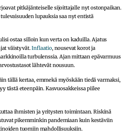
rjoavat pitkäjänteiselle sijoittajalle nyt ostonpaikan.
tulevaisuuden lupauksia saa nyt entistä
lisi ostaa silloin kun verta on kaduilla. Ajatus
ajat väistyvät.
Inflaatio
, nousevat korot ja
markkinoilla turbulenssia. Ajan mittaan epävarmuus
arvostustasot lähtevät nousuun.
äin tällä kertaa, emmekä myöskään tiedä varmaksi,
tyy tästä eteenpäin. Kasvuosakkeissa piilee
ttaa ihmisten ja yritysten toimintaan. Riskinä
ustuvat pikemminkin pandemiaan kuin kestäviin
kkinoiden tuomiin mahdollisuuksiin.