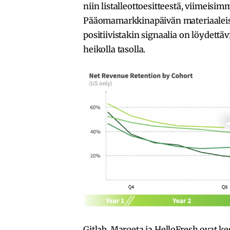
niin listalleottoesitteestä, viimeisi
Pääomamarkkinapäivän materiaaleista
positiivistakin signaalia on löydettä
heikolla tasolla.
Gitlab, Marqeta ja HelloFresh ovat kes