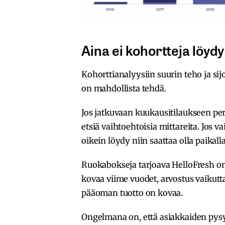
Aina ei kohortteja löydy
Kohorttianalyysiin suurin teho ja sij
on mahdollista tehdä.
Jos jatkuvaan kuukausitilaukseen per
etsiä vaihtoehtoisia mittareita. Jos 
oikein löydy niin saattaa olla paikall
Ruokabokseja tarjoava HelloFresh on 
kovaa viime vuodet, arvostus vaikuttaa
pääoman tuotto on kovaa.
Ongelmana on, että asiakkaiden pysyv