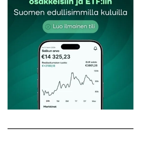
Sähköpostiosoitettasi ei julkaista.
Pakolliset
kentät on merkitty
*
Kommentti
*
Nimesi tai nimimerkkisi
*
Sähköpostiosoitteesi
*
Tilaa SalkunRakentajan uutiskirje