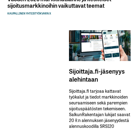
sijoitusmarkkinoihin vaikuttavat teemat
KAUPALLINEN YHTEISTYÖ
KVARN X
Sijoittaja.fi-jäsenyys
alehintaan
Sijoittaja.fi tarjoaa kattavat
työkalut ja tiedot markkinoiden
seuraamiseen sekä parempien
sijoituspäätösten tekemiseen.
SalkunRakentajan lukijat saavat
20 %:n alennuksen jäsenyydestä
alennuskoodilla SRSI20