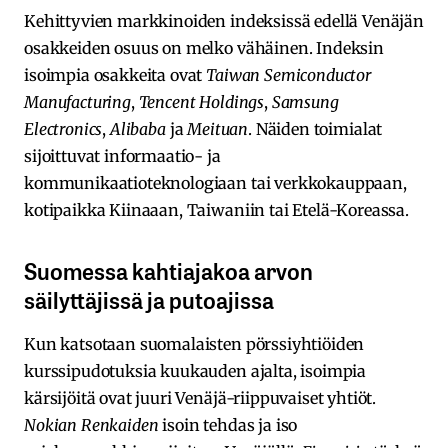
Kehittyvien markkinoiden indeksissä edellä Venäjän
osakkeiden osuus on melko vähäinen. Indeksin
isoimpia osakkeita ovat
Taiwan Semiconductor
Manufacturing
,
Tencent Holdings
,
Samsung
Electronics
,
Alibaba
ja
Meituan
. Näiden toimialat
sijoittuvat informaatio- ja
kommunikaatioteknologiaan tai verkkokauppaan,
kotipaikka Kiinaaan, Taiwaniin tai Etelä-Koreassa.
Suomessa kahtiajakoa arvon
säilyttäjissä ja putoajissa
Kun katsotaan suomalaisten pörssiyhtiöiden
kurssipudotuksia kuukauden ajalta, isoimpia
kärsijöitä ovat juuri Venäjä-riippuvaiset yhtiöt.
Nokian Renkaiden
isoin tehdas ja iso