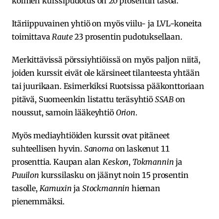
kolmen kurssipudotus on 20 prosentin tasoa.
Itäriippuvainen yhtiö on myös viilu- ja LVL-koneita
toimittava
Raute
23 prosentin pudotuksellaan.
Merkittävissä pörssiyhtiöissä on myös paljon niitä,
joiden kurssit eivät ole kärsineet tilanteesta yhtään
tai juurikaan. Esimerkiksi Ruotsissa pääkonttoriaan
pitävä, Suomeenkin listattu teräsyhtiö
SSAB
on
noussut, samoin lääkeyhtiö
Orion
.
Myös mediayhtiöiden kurssit ovat pitäneet
suhteellisen hyvin.
Sanoma
on laskenut 11
prosenttia. Kaupan alan
Keskon
,
Tokmannin
ja
Puuilon
kurssilasku on jäänyt noin 15 prosentin
tasolle,
Kamuxin
ja
Stockmannin
hieman
pienemmäksi.