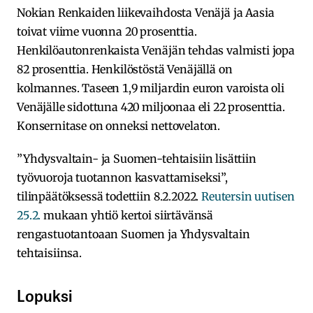
Nokian Renkaiden liikevaihdosta Venäjä ja Aasia
toivat viime vuonna 20 prosenttia.
Henkilöautonrenkaista Venäjän tehdas valmisti jopa
82 prosenttia. Henkilöstöstä Venäjällä on
kolmannes. Taseen 1,9 miljardin euron varoista oli
Venäjälle sidottuna 420 miljoonaa eli 22 prosenttia.
Konsernitase on onneksi nettovelaton.
”Yhdysvaltain- ja Suomen-tehtaisiin lisättiin
työvuoroja tuotannon kasvattamiseksi”,
tilinpäätöksessä todettiin 8.2.2022.
Reutersin uutisen
25.2.
mukaan yhtiö kertoi siirtävänsä
rengastuotantoaan Suomen ja Yhdysvaltain
tehtaisiinsa.
Lopuksi