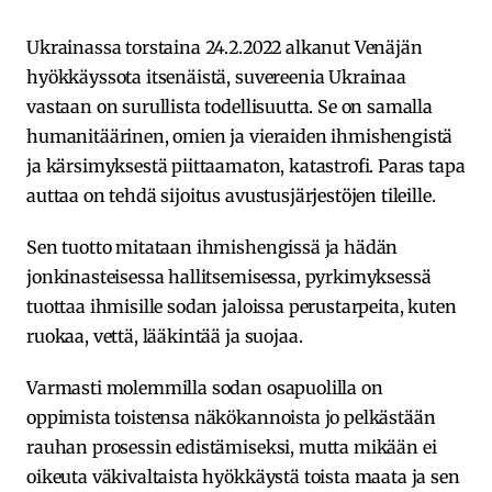
Ukrainassa torstaina 24.2.2022 alkanut Venäjän
hyökkäyssota itsenäistä, suvereenia Ukrainaa
vastaan on surullista todellisuutta. Se on samalla
humanitäärinen, omien ja vieraiden ihmishengistä
ja kärsimyksestä piittaamaton, katastrofi. Paras tapa
auttaa on tehdä sijoitus avustusjärjestöjen tileille.
Sen tuotto mitataan ihmishengissä ja hädän
jonkinasteisessa hallitsemisessa, pyrkimyksessä
tuottaa ihmisille sodan jaloissa perustarpeita, kuten
ruokaa, vettä, lääkintää ja suojaa.
Varmasti molemmilla sodan osapuolilla on
oppimista toistensa näkökannoista jo pelkästään
rauhan prosessin edistämiseksi, mutta mikään ei
oikeuta väkivaltaista hyökkäystä toista maata ja sen