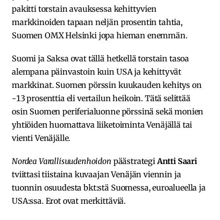
pakitti torstain avauksessa kehittyvien
markkinoiden tapaan neljän prosentin tahtia,
Suomen OMX Helsinki jopa hieman enemmän.
Suomi ja Saksa ovat tällä hetkellä torstain tasoa
alempana päinvastoin kuin USA ja kehittyvät
markkinat. Suomen pörssin kuukauden kehitys on
-13 prosenttia eli vertailun heikoin. Tätä selittää
osin Suomen periferialuonne pörssinä sekä monien
yhtiöiden huomattava liiketoiminta Venäjällä tai
vienti Venäjälle.
Nordea Varallisuudenhoidon
päästrategi
Antti Saari
tviittasi tiistaina kuvaajan Venäjän viennin ja
tuonnin osuudesta bkt:stä Suomessa, euroalueella ja
USA:ssa. Erot ovat merkittäviä.