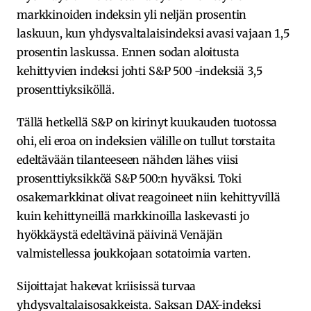
markkinoiden indeksin yli neljän prosentin
laskuun, kun yhdysvaltalaisindeksi avasi vajaan 1,5
prosentin laskussa. Ennen sodan aloitusta
kehittyvien indeksi johti S&P 500 -indeksiä 3,5
prosenttiyksiköllä.
Tällä hetkellä S&P on kirinyt kuukauden tuotossa
ohi, eli eroa on indeksien välille on tullut torstaita
edeltävään tilanteeseen nähden lähes viisi
prosenttiyksikköä S&P 500:n hyväksi. Toki
osakemarkkinat olivat reagoineet niin kehittyvillä
kuin kehittyneillä markkinoilla laskevasti jo
hyökkäystä edeltävinä päivinä Venäjän
valmistellessa joukkojaan sotatoimia varten.
Sijoittajat hakevat kriisissä turvaa
yhdysvaltalaisosakkeista. Saksan DAX-indeksi