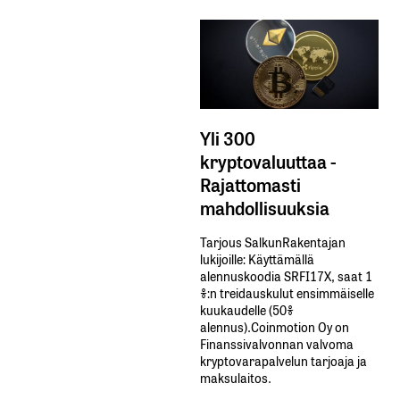
Yli 300
kryptovaluuttaa -
Rajattomasti
mahdollisuuksia
Tarjous SalkunRakentajan
lukijoille: Käyttämällä​ ​
alennuskoodia​ ​SRFI17X,​ ​saat​ ​1
%:n treidauskulut​ ​ensimmäiselle​ ​
kuukaudelle​ ​(50%​ ​
alennus).Coinmotion Oy on
Finanssivalvonnan valvoma
kryptovarapalvelun tarjoaja ja
maksulaitos.