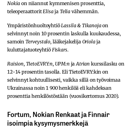
Nokia
on niiannut kymmenisen prosenttia,
teleoperaattorit
Elisa
ja
Telia
vähemmän.
Ympäristönhuoltoyhtiö
Lassila & Tikanoja
on
selvinnyt noin 10 prosentin laskulla kuukaudessa,
samoin
Terveystalo
, lääkejakelija
Oriola
ja
kuluttajatuoteyhtiö
Fiskars
.
Raision
,
TietoEVRY:n
,
UPM:n
ja
Atrian
kurssilasku on
12-14 prosentin tasolla. Eli TietoEVRY:kin on
selvinnyt kohtuullisesti, vaikka sillä on työvoimaa
Ukrainassa noin 1 900 henkilöä eli kahdeksan
prosenttia henkilöstöstään (vuosikertomus 2020).
Fortum, Nokian Renkaat ja Finnair
isoimpia kysymysmerkkejä