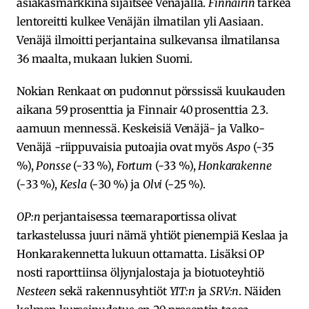
asiakasmarkkina sijaitsee Venäjällä.
Finnairin
tärkeä
lentoreitti kulkee Venäjän ilmatilan yli Aasiaan.
Venäjä ilmoitti perjantaina sulkevansa ilmatilansa
36 maalta, mukaan lukien Suomi.
Nokian Renkaat on pudonnut pörssissä kuukauden
aikana 59 prosenttia ja Finnair 40 prosenttia 2.3.
aamuun mennessä. Keskeisiä Venäjä- ja Valko-
Venäjä -riippuvaisia putoajia ovat myös
Aspo
(-35
%),
Ponsse
(-33 %),
Fortum
(-33 %),
Honkarakenne
(-33 %),
Kesla
(-30 %) ja
Olvi
(-25 %).
OP:n
perjantaisessa teemaraportissa olivat
tarkastelussa juuri nämä yhtiöt pienempiä Keslaa ja
Honkarakennetta lukuun ottamatta. Lisäksi OP
nosti raporttiinsa öljynjalostaja ja biotuoteyhtiö
Nesteen
sekä rakennusyhtiöt
YIT:n
ja
SRV:n
. Näiden