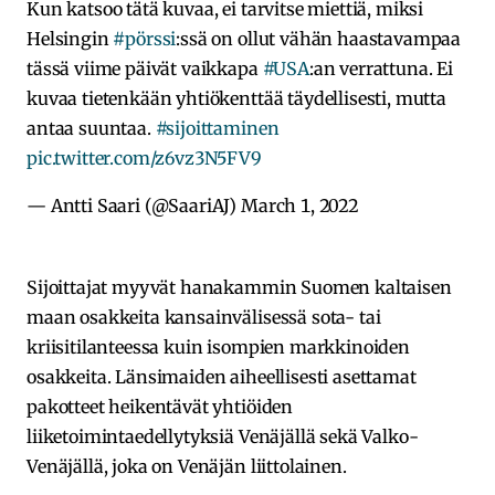
Kun katsoo tätä kuvaa, ei tarvitse miettiä, miksi
Helsingin
#pörssi
:ssä on ollut vähän haastavampaa
tässä viime päivät vaikkapa
#USA
:an verrattuna. Ei
kuvaa tietenkään yhtiökenttää täydellisesti, mutta
antaa suuntaa.
#sijoittaminen
pic.twitter.com/z6vz3N5FV9
— Antti Saari (@SaariAJ)
March 1, 2022
Sijoittajat myyvät hanakammin Suomen kaltaisen
maan osakkeita kansainvälisessä sota- tai
kriisitilanteessa kuin isompien markkinoiden
osakkeita. Länsimaiden aiheellisesti asettamat
pakotteet heikentävät yhtiöiden
liiketoimintaedellytyksiä Venäjällä sekä Valko-
Venäjällä, joka on Venäjän liittolainen.