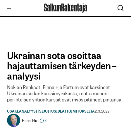
Ukrainan sota osoittaa
hajauttamisen tärkeyden –
analyysi
Nokian Renkaat, Finnair ja Fortum ovat kärsineet
Ukrainan sodan kurssimyräkästä, mutta monen
perinteisen yhtiön kurssit ovat myös pitäneet pintansa.
OSAKEANALYYSIT
SIJOITUSIDEAT
TOIMITUKSELTA
2.3.2022
Henri Elo
0