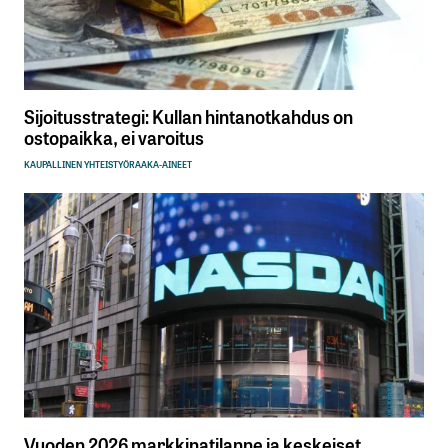
Sijoitusstrategi: Kullan hintanotkahdus on
ostopaikka, ei varoitus
KAUPALLINEN YHTEISTYÖ
RAAKA-AINEET
Vuoden 2026 markkinatilanne ja keskeiset