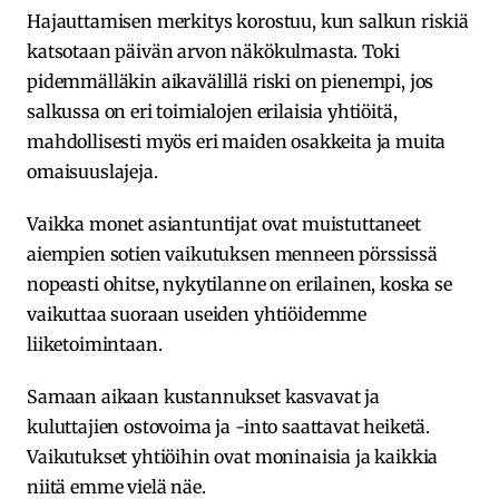
Hajauttamisen merkitys korostuu, kun salkun riskiä
katsotaan päivän arvon näkökulmasta. Toki
pidemmälläkin aikavälillä riski on pienempi, jos
salkussa on eri toimialojen erilaisia yhtiöitä,
mahdollisesti myös eri maiden osakkeita ja muita
omaisuuslajeja.
Vaikka monet asiantuntijat ovat muistuttaneet
aiempien sotien vaikutuksen menneen pörssissä
nopeasti ohitse, nykytilanne on erilainen, koska se
vaikuttaa suoraan useiden yhtiöidemme
liiketoimintaan.
Samaan aikaan kustannukset kasvavat ja
kuluttajien ostovoima ja -into saattavat heiketä.
Vaikutukset yhtiöihin ovat moninaisia ja kaikkia
niitä emme vielä näe.