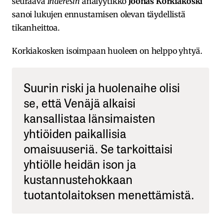
seuraava
Inderesin
analyytikko
Joonas Korkiakoski
sanoi lukujen ennustamisen olevan täydellistä
tikanheittoa.
Korkiakosken isoimpaan huoleen on helppo yhtyä.
Suurin riski ja huolenaihe olisi
se, että Venäjä alkaisi
kansallistaa länsimaisten
yhtiöiden paikallisia
omaisuuseriä. Se tarkoittaisi
yhtiölle heidän ison ja
kustannustehokkaan
tuotantolaitoksen menettämistä.