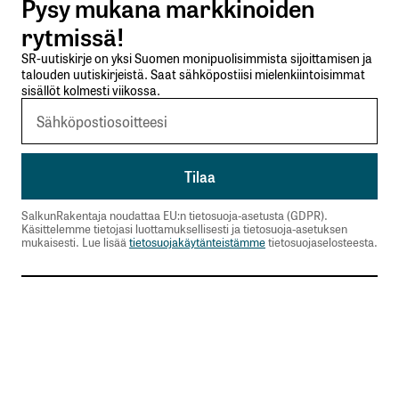
Pysy mukana markkinoiden
Lähetä kommentti
rytmissä!
SR-uutiskirje on yksi Suomen monipuolisimmista sijoittamisen ja
talouden uutiskirjeistä. Saat sähköpostiisi mielenkiintoisimmat
sisällöt kolmesti viikossa.
SalkunRakentaja noudattaa EU:n tietosuoja-asetusta (GDPR).
Käsittelemme tietojasi luottamuksellisesti ja tietosuoja-asetuksen
mukaisesti. Lue lisää
tietosuojakäytänteistämme
tietosuojaselosteesta.