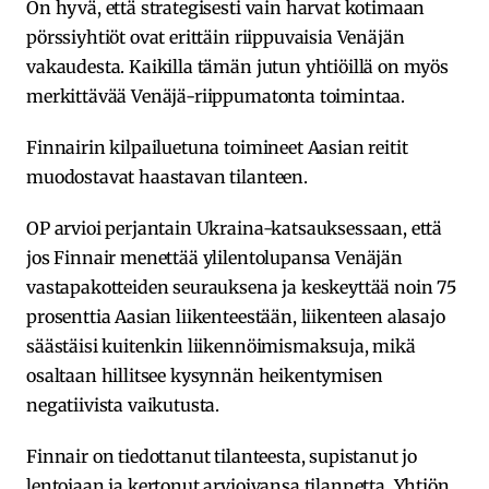
On hyvä, että strategisesti vain harvat kotimaan
pörssiyhtiöt ovat erittäin riippuvaisia Venäjän
vakaudesta. Kaikilla tämän jutun yhtiöillä on myös
merkittävää Venäjä-riippumatonta toimintaa.
Finnairin kilpailuetuna toimineet Aasian reitit
muodostavat haastavan tilanteen.
OP arvioi perjantain Ukraina-katsauksessaan, että
jos Finnair menettää ylilentolupansa Venäjän
vastapakotteiden seurauksena ja keskeyttää noin 75
prosenttia Aasian liikenteestään, liikenteen alasajo
säästäisi kuitenkin liikennöimismaksuja, mikä
osaltaan hillitsee kysynnän heikentymisen
negatiivista vaikutusta.
Finnair on tiedottanut tilanteesta, supistanut jo
lentojaan ja kertonut arvioivansa tilannetta. Yhtiön