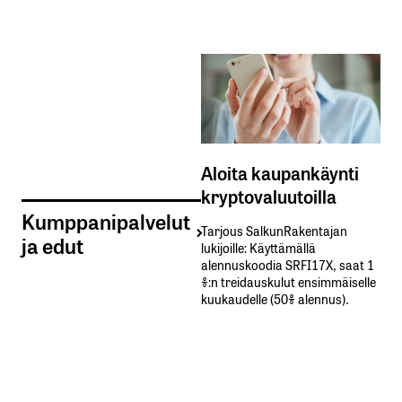
Aloita kaupankäynti
kryptovaluutoilla
Kumppanipalvelut
Tarjous SalkunRakentajan
ja edut
lukijoille: Käyttämällä​ ​
alennuskoodia​ ​SRFI17X,​ ​saat​ ​1
%:n treidauskulut​ ​ensimmäiselle​ ​
kuukaudelle​ ​(50%​ ​alennus).