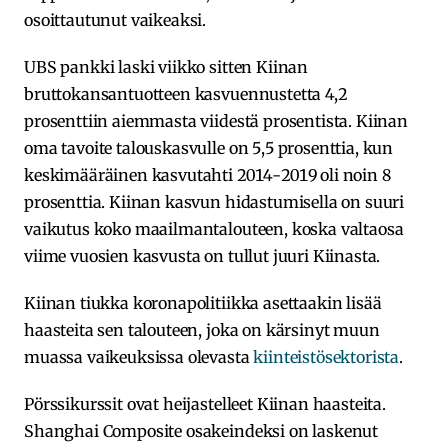
osoittautunut vaikeaksi.
UBS pankki laski viikko sitten Kiinan
bruttokansantuotteen kasvuennustetta 4,2
prosenttiin aiemmasta viidestä prosentista. Kiinan
oma tavoite talouskasvulle on 5,5 prosenttia, kun
keskimääräinen kasvutahti 2014-2019 oli noin 8
prosenttia. Kiinan kasvun hidastumisella on suuri
vaikutus koko maailmantalouteen, koska valtaosa
viime vuosien kasvusta on tullut juuri Kiinasta.
Kiinan tiukka koronapolitiikka asettaakin lisää
haasteita sen talouteen, joka on kärsinyt muun
muassa vaikeuksissa olevasta
kiinteistösektorista
.
Pörssikurssit ovat heijastelleet Kiinan haasteita.
Shanghai Composite osakeindeksi on laskenut