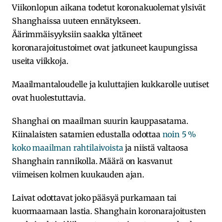
Viikonlopun aikana todetut koronakuolemat ylsivät
Shanghaissa uuteen ennätykseen.
Äärimmäisyyksiin saakka yltäneet
koronarajoitustoimet ovat jatkuneet kaupungissa
useita viikkoja.
Maailmantaloudelle ja kuluttajien kukkarolle uutiset
ovat huolestuttavia.
Shanghai on maailman suurin kauppasatama.
Kiinalaisten satamien edustalla odottaa
noin 5 %
koko maailman rahtilaivoista
ja niistä valtaosa
Shanghain rannikolla. Määrä on kasvanut
viimeisen kolmen kuukauden ajan.
Laivat odottavat joko pääsyä purkamaan tai
kuormaamaan lastia. Shanghain koronarajoitusten