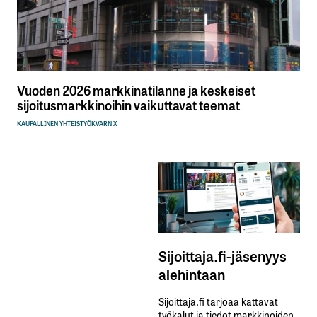
Vuoden 2026 markkinatilanne ja keskeiset
sijoitusmarkkinoihin vaikuttavat teemat
KAUPALLINEN YHTEISTYÖ
KVARN X
Sijoittaja.fi-jäsenyys
alehintaan
Sijoittaja.fi tarjoaa kattavat
työkalut ja tiedot markkinoiden