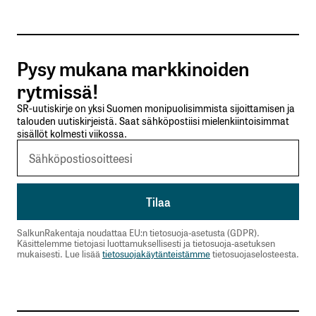
Tilaa SalkunRakentajan uutiskirje
Pysy mukana markkinoiden
Lähetä kommentti
rytmissä!
SR-uutiskirje on yksi Suomen monipuolisimmista sijoittamisen ja
talouden uutiskirjeistä. Saat sähköpostiisi mielenkiintoisimmat
sisällöt kolmesti viikossa.
SalkunRakentaja noudattaa EU:n tietosuoja-asetusta (GDPR).
Käsittelemme tietojasi luottamuksellisesti ja tietosuoja-asetuksen
mukaisesti. Lue lisää
tietosuojakäytänteistämme
tietosuojaselosteesta.