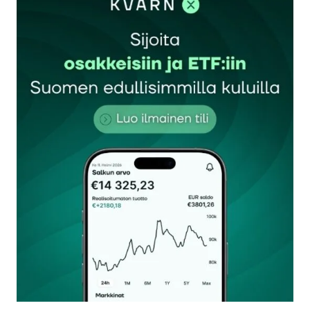
Sähköpostiosoitettasi ei julkaista.
Pakolliset
kentät on merkitty
*
Kommentti
*
Nimesi tai nimimerkkisi
*
Sähköpostiosoitteesi
*