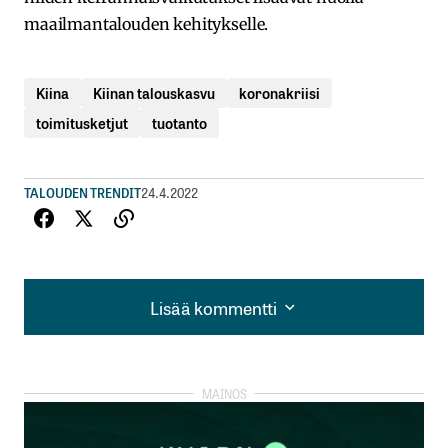
maailmantalouden kehitykselle.
Kiina
Kiinan talouskasvu
koronakriisi
toimitusketjut
tuotanto
TALOUDEN TRENDIT
24.4.2022
Lisää kommentti
Lisää kommentti
kirjautua
sisään
rekisteröityä