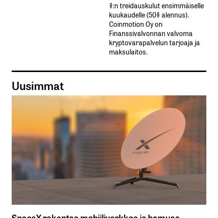
%:n treidauskulut​ ​ensimmäiselle​ ​
kuukaudelle​ ​(50%​ ​alennus).
Coinmotion Oy on
Finanssivalvonnan valvoma
kryptovarapalvelun tarjoaja ja
maksulaitos.
Uusimmat
SpaceX rakentaa mobiiliverkkoa ja hamuaa