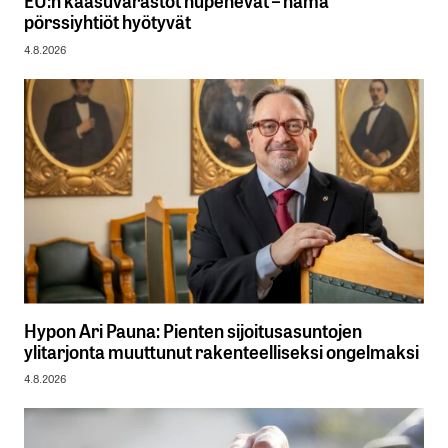
EU:n kaasuvarastot hupenevat – nämä
pörssiyhtiöt hyötyvät
4.8.2026
Hypon Ari Pauna: Pienten sijoitusasuntojen
ylitarjonta muuttunut rakenteelliseksi ongelmaksi
4.8.2026