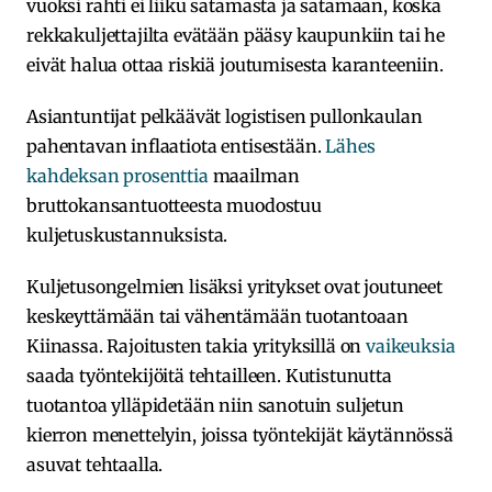
vuoksi rahti ei liiku satamasta ja satamaan, koska
rekkakuljettajilta evätään pääsy kaupunkiin tai he
eivät halua ottaa riskiä joutumisesta karanteeniin.
Asiantuntijat pelkäävät logistisen pullonkaulan
pahentavan inflaatiota entisestään.
Lähes
kahdeksan prosenttia
maailman
bruttokansantuotteesta muodostuu
kuljetuskustannuksista.
Kuljetusongelmien lisäksi yritykset ovat joutuneet
keskeyttämään tai vähentämään tuotantoaan
Kiinassa. Rajoitusten takia yrityksillä on
vaikeuksia
saada työntekijöitä tehtailleen. Kutistunutta
tuotantoa ylläpidetään niin sanotuin suljetun
kierron menettelyin, joissa työntekijät käytännössä
asuvat tehtaalla.