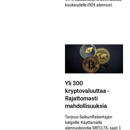
kuukaudelle​ ​(50%​ ​alennus).
Yli 300
kryptovaluuttaa -
Rajattomasti
mahdollisuuksia
Tarjous SalkunRakentajan
lukijoille: Käyttämällä​ ​
alennuskoodia​ ​SRFI17X,​ ​saat​ ​1