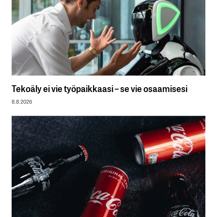
Tekoäly ei vie työpaikkaasi – se vie osaamisesi
8.8.2026