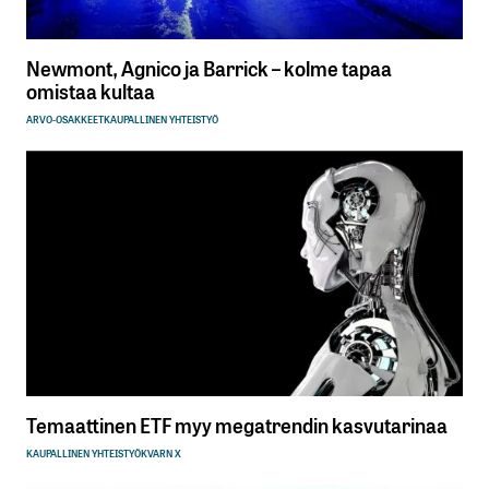
Newmont, Agnico ja Barrick – kolme tapaa
omistaa kultaa
ARVO-OSAKKEET
KAUPALLINEN YHTEISTYÖ
Temaattinen ETF myy megatrendin kasvutarinaa
KAUPALLINEN YHTEISTYÖ
KVARN X