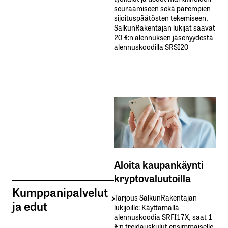
seuraamiseen sekä parempien
sijoituspäätösten tekemiseen.
SalkunRakentajan lukijat saavat
20 %:n alennuksen jäsenyydestä
alennuskoodilla SRSI20
Aloita kaupankäynti
kryptovaluutoilla
Kumppanipalvelut
Tarjous SalkunRakentajan
ja edut
lukijoille: Käyttämällä​ ​
alennuskoodia​ ​SRFI17X,​ ​saat​ ​1
%:n treidauskulut​ ​ensimmäiselle​ ​