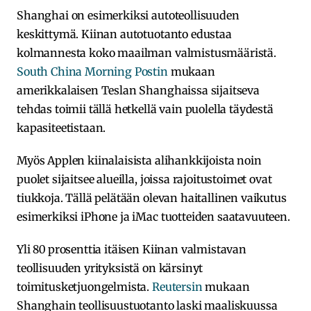
Shanghai on esimerkiksi autoteollisuuden
keskittymä. Kiinan autotuotanto edustaa
kolmannesta koko maailman valmistusmääristä.
South China Morning Postin
mukaan
amerikkalaisen Teslan Shanghaissa sijaitseva
tehdas toimii tällä hetkellä vain puolella täydestä
kapasiteetistaan.
Myös Applen kiinalaisista alihankkijoista noin
puolet sijaitsee alueilla, joissa rajoitustoimet ovat
tiukkoja. Tällä pelätään olevan haitallinen vaikutus
esimerkiksi iPhone ja iMac tuotteiden saatavuuteen.
Yli 80 prosenttia itäisen Kiinan valmistavan
teollisuuden yrityksistä on kärsinyt
toimitusketjuongelmista.
Reutersin
mukaan
Shanghain teollisuustuotanto laski maaliskuussa