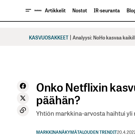
Artikkelit
Nostot
IR-seuranta
Blog
|
KASVUOSAKKEET
Analyysi: NoHo kasvaa kaikil
Onko Netflixin kasvu
päähän?
Yhtiön markkina-arvosta haihtui yli 
MARKKINANÄKYMÄ
TALOUDEN TRENDIT
20.4.202