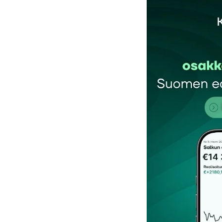
Sähköpostiosoitettasi ei julkaista.
Pakollis
Kommentti
*
Nimesi tai nimimerkkisi
*
Tilaa SalkunRakentajan uutiskirje
Lähetä kommentti