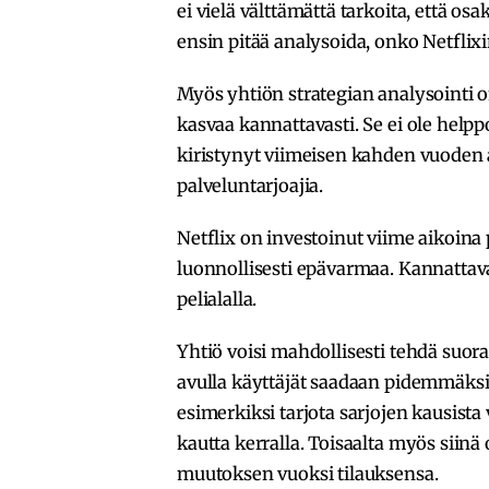
ei vielä välttämättä tarkoita, että o
ensin pitää analysoida, onko Netflixi
Myös yhtiön strategian analysointi on
kasvaa kannattavasti. Se ei ole helppo
kiristynyt viimeisen kahden vuoden a
palveluntarjoajia.
Netflix on investoinut viime aikoina
luonnollisesti epävarmaa. Kannatta
pelialalla.
Yhtiö voisi mahdollisesti tehdä suo
avulla käyttäjät saadaan pidemmäksi 
esimerkiksi tarjota sarjojen kausista 
kautta kerralla. Toisaalta myös siinä 
muutoksen vuoksi tilauksensa.