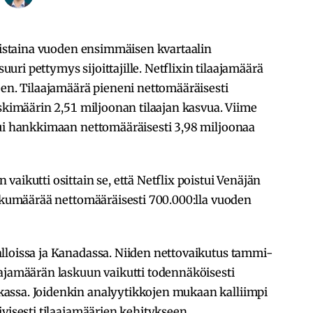
tiistaina vuoden ensimmäisen kvartaalin
suuri pettymys sijoittajille. Netflixin tilaajamäärä
een. Tilaajamäärä pieneni nettomääräisesti
eskimäärin 2,51 miljoonan tilaajan kasvua. Viime
tui hankkimaan nettomääräisesti 3,98 miljoonaa
aikutti osittain se, että Netflix poistui Venäjän
lukumäärää nettomääräisesti 700.000:lla vuoden
lloissa ja Kanadassa. Niiden nettovaikutus tammi-
aajamäärän laskuun vaikutti todennäköisesti
assa. Joidenkin analyytikkojen mukaan kalliimpi
ivisesti tilaajamäärien kehitykseen.