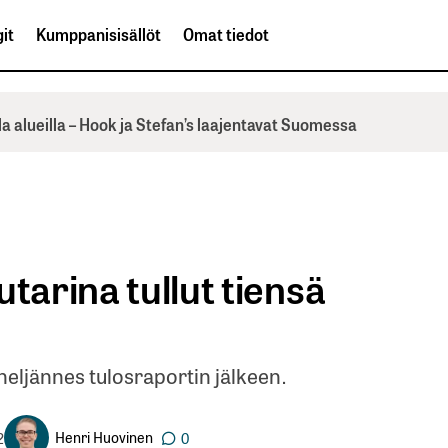
it
Kumppanisisällöt
Omat tiedot
la alueilla – Hook ja Stefan’s laajentavat Suomessa
tarina tullut tiensä
neljännes tulosraportin jälkeen.
Henri Huovinen
2
0