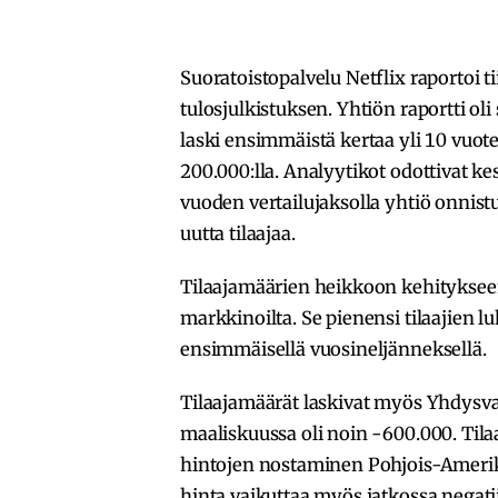
Suoratoistopalvelu Netflix raportoi 
tulosjulkistuksen. Yhtiön raportti oli 
laski ensimmäistä kertaa yli 10 vuot
200.000:lla. Analyytikot odottivat k
vuoden vertailujaksolla yhtiö onnis
uutta tilaajaa.
Tilaajamäärien heikkoon kehitykseen v
markkinoilta. Se pienensi tilaajien 
ensimmäisellä vuosineljänneksellä.
Tilaajamäärät laskivat myös Yhdysva
maaliskuussa oli noin -600.000. Til
hintojen nostaminen Pohjois-Amerik
hinta vaikuttaa myös jatkossa negati