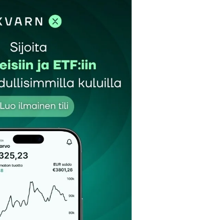
et kentät on merkitty
*
Sähköpostiosoitteesi
*