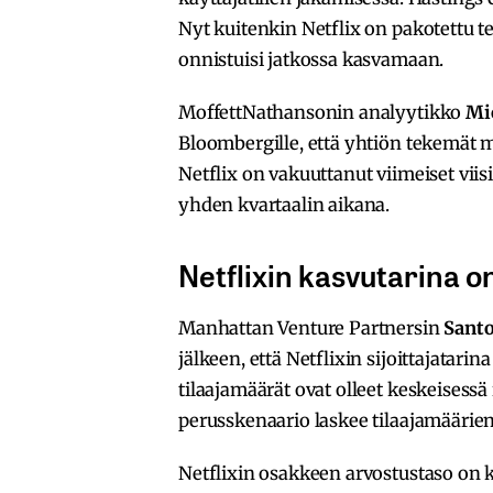
Nyt kuitenkin Netflix on pakotettu t
onnistuisi jatkossa kasvamaan.
MoffettNathansonin analyytikko
Mi
Bloombergille, että yhtiön tekemät
Netflix on vakuuttanut viimeiset viisi 
yhden kvartaalin aikana.
Netflixin kasvutarina o
Manhattan Venture Partnersin
Sant
jälkeen, että Netflixin sijoittajatari
tilaajamäärät ovat olleet keskeises
perusskenaario laskee tilaajamäärien
Netflixin osakkeen arvostustaso on 