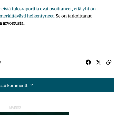
eistä tulosraporttia ovat osoittaneet, että yhtiön
merkittävästi heikentyneet.
Se on tarkoittanut
 arvostusta.
2
isää kommentti
isää kommentti
autua sisään
rekisteröityä