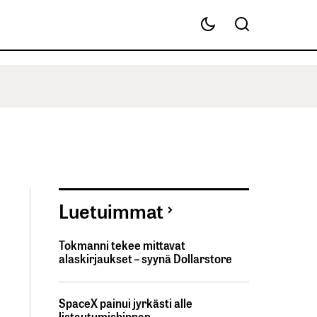
Luetuimmat
Tokmanni tekee mittavat
alaskirjaukset – syynä Dollarstore
SpaceX painui jyrkästi alle
listautumishinnan