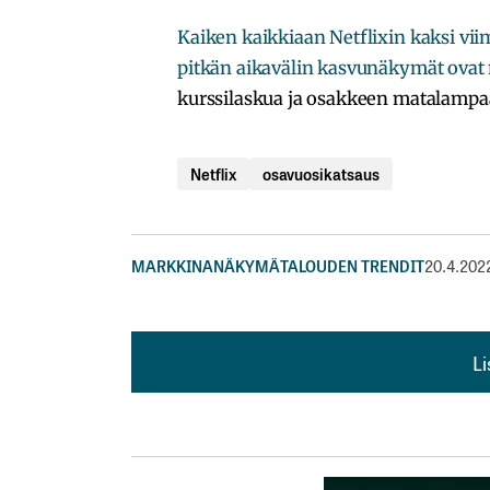
Kaiken kaikkiaan Netflixin kaksi viim
pitkän aikavälin kasvunäkymät ovat 
kurssilaskua ja osakkeen matalampaa
Netflix
osavuosikatsaus
MARKKINANÄKYMÄ
TALOUDEN TRENDIT
20.4.202
L
L
kirj