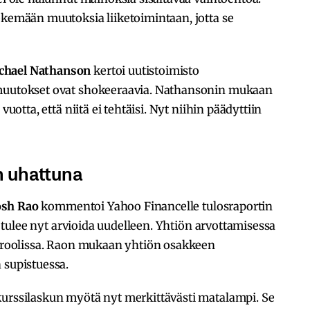
ekemään muutoksia liiketoimintaan, jotta se
chael Nathanson
kertoi uutistoimisto
 muutokset ovat shokeeraavia. Nathansonin mukaan
vuotta, että niitä ei tehtäisi. Nyt niihin päädyttiin
n uhattuna
osh Rao
kommentoi Yahoo Financelle tulosraportin
na tulee nyt arvioida uudelleen. Yhtiön arvottamisessa
sä roolissa. Raon mukaan yhtiön osakkeen
 supistuessa.
kurssilaskun myötä nyt merkittävästi matalampi. Se