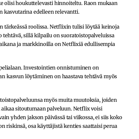
sake olisi houkuttelevasti hinnoiteltu. Raon mukaan
n kasvutarina edelleen relevantti.
 tärkeässä roolissa. Netflixin tulisi löytää keinoja
 tehtävä, sillä kilpailu on suoratoistopalveluissa
ikana ja markkinoilla on Netflixiä edullisempia
 pelialaan. Investointien onnistuminen on
van kasvun löytäminen on haastava tehtävä myös
ratoistopalveluunsa myös muita muutoksia, joiden
aikaa sitoutumaan palveluun. Netflix voisi
vain yhden jakson päivässä tai viikossa, ei siis koko
on riskinsä, osa käyttäjistä kenties saattaisi perua