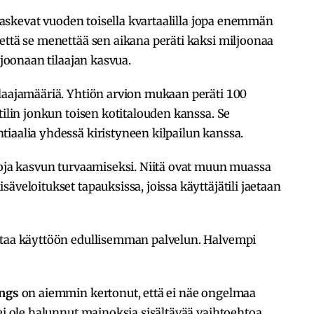
t laskevat vuoden toisella kvartaalilla jopa enemmän
että se menettää sen aikana peräti kaksi miljoonaa
ljoonaan tilaajan kasvua.
ilaajamääriä. Yhtiön arvion mukaan peräti 100
tilin jonkun toisen kotitalouden kanssa. Se
tiaalia yhdessä kiristyneen kilpailun kanssa.
toja kasvun turvaamiseksi. Niitä ovat muun muassa
äveloitukset tapauksissa, joissa käyttäjätili jaetaan
ttaa käyttöön edullisemman palvelun. Halvempi
ngs
on aiemmin kertonut, että ei näe ongelmaa
ei ole halunnut mainoksia sisältävää vaihtoehtoa.