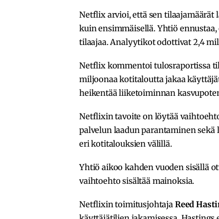
Netflix arvioi, että sen tilaajamäärä
kuin ensimmäisellä. Yhtiö ennustaa, 
tilaajaa. Analyytikot odottivat 2,4 mi
Netflix kommentoi tulosraportissa t
miljoonaa kotitaloutta jakaa käyttäjä
heikentää liiketoiminnan kasvupoten
Netflixin tavoite on löytää vaihtoeh
palvelun laadun parantaminen sekä lis
eri kotitalouksien välillä.
Yhtiö aikoo kahden vuoden sisällä o
vaihtoehto sisältää mainoksia.
Netflixin toimitusjohtaja
Reed Hasti
käyttäjätilien jakamisessa. Hastings 