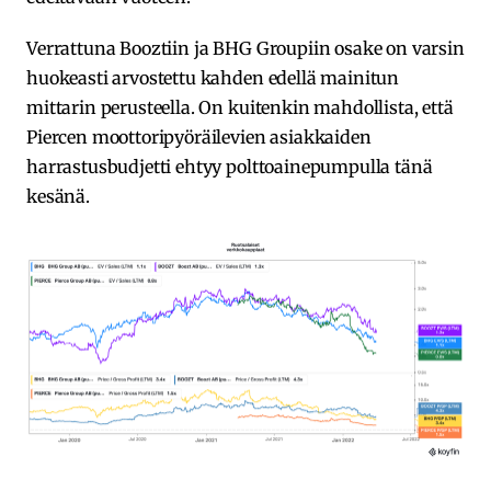
Verrattuna Booztiin ja BHG Groupiin osake on varsin
huokeasti arvostettu kahden edellä mainitun
mittarin perusteella. On kuitenkin mahdollista, että
Piercen moottoripyöräilevien asiakkaiden
harrastusbudjetti ehtyy polttoainepumpulla tänä
kesänä.