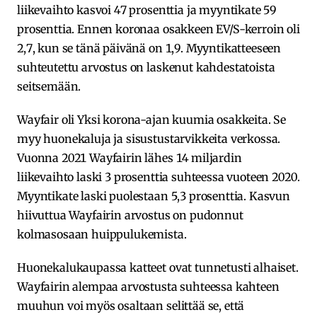
liikevaihto kasvoi 47 prosenttia ja myyntikate 59
prosenttia. Ennen koronaa osakkeen EV/S-kerroin oli
2,7, kun se tänä päivänä on 1,9. Myyntikatteeseen
suhteutettu arvostus on laskenut kahdestatoista
seitsemään.
Wayfair oli Yksi korona-ajan kuumia osakkeita. Se
myy huonekaluja ja sisustustarvikkeita verkossa.
Vuonna 2021 Wayfairin lähes 14 miljardin
liikevaihto laski 3 prosenttia suhteessa vuoteen 2020.
Myyntikate laski puolestaan 5,3 prosenttia. Kasvun
hiivuttua Wayfairin arvostus on pudonnut
kolmasosaan huippulukemista.
Huonekalukaupassa katteet ovat tunnetusti alhaiset.
Wayfairin alempaa arvostusta suhteessa kahteen
muuhun voi myös osaltaan selittää se, että