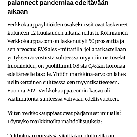
palanneet pandemiaa edeltävään
aikaan
Verkkokauppayhtiöiden osakekurssit ovat laskeneet
kuluneen 12 kuukauden aikana reilusti. Kotimainen
Verkkokauppa.com on laskenut yli 50 prosenttia ja
sen arvostus EV/Sales -mittarilla, jolla tarkastellaan
yrityksen arvostusta suhteessa myyntiin nettovelat
huomioiden, on puolittunut 0,8:sta 0,4:ään koronaa
edeltäneelle tasolle. Yhtiön markkina-arvo on lähes
nelinkertainen suhteessa sen myyntikatteeseen.
Vuonna 2021 Verkkokauppa.comin kasvu oli
vaatimatonta suhteessa vahvaan edellisvuoteen.
Miten verkkokauppiaat ovat pärjänneet muualla?
Löytyykö markkinoilta mahdollisuuksia?
Tukholman pörssissä sijoittajan ulottuvilla on