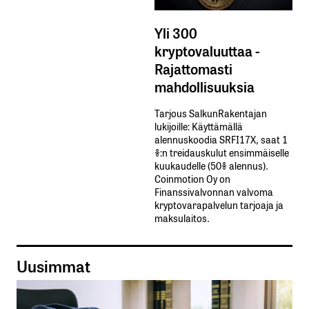
Yli 300
kryptovaluuttaa -
Rajattomasti
mahdollisuuksia
Tarjous SalkunRakentajan
lukijoille: Käyttämällä​ ​
alennuskoodia​ ​SRFI17X,​ ​saat​ ​1
%:n treidauskulut​ ​ensimmäiselle​ ​
kuukaudelle​ ​(50%​ ​alennus).
Coinmotion Oy on
Finanssivalvonnan valvoma
kryptovarapalvelun tarjoaja ja
maksulaitos.
Uusimmat