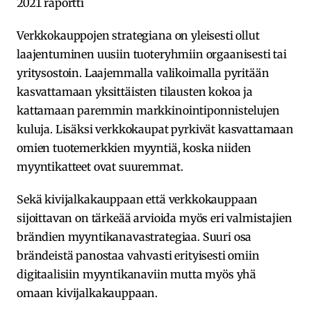
2021 raportti
Verkkokauppojen strategiana on yleisesti ollut
laajentuminen uusiin tuoteryhmiin orgaanisesti tai
yritysostoin. Laajemmalla valikoimalla pyritään
kasvattamaan yksittäisten tilausten kokoa ja
kattamaan paremmin markkinointiponnistelujen
kuluja. Lisäksi verkkokaupat pyrkivät kasvattamaan
omien tuotemerkkien myyntiä, koska niiden
myyntikatteet ovat suuremmat.
Sekä kivijalkakauppaan että verkkokauppaan
sijoittavan on tärkeää arvioida myös eri valmistajien
brändien myyntikanavastrategiaa. Suuri osa
brändeistä panostaa vahvasti erityisesti omiin
digitaalisiin myyntikanaviin mutta myös yhä
omaan kivijalkakauppaan.