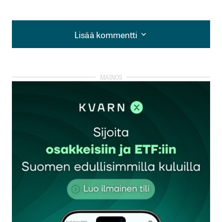
Lisää kommentti
Lisää kommentti
kirjautua
sisään
rekisteröityä
Sähköpostiosoitettasi ei julkaista.
Pakolliset
kentät on merkitty
*
Kommentti
*