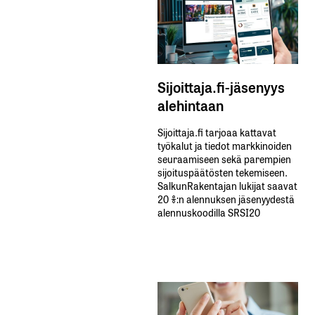
Sijoittaja.fi-jäsenyys
alehintaan
Sijoittaja.fi tarjoaa kattavat
työkalut ja tiedot markkinoiden
seuraamiseen sekä parempien
sijoituspäätösten tekemiseen.
SalkunRakentajan lukijat saavat
20 %:n alennuksen jäsenyydestä
alennuskoodilla SRSI20