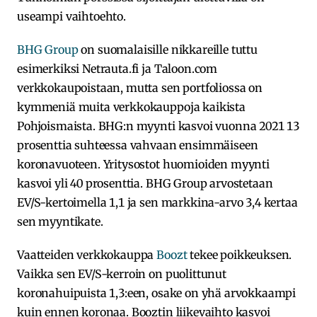
useampi vaihtoehto.
BHG Group
on suomalaisille nikkareille tuttu
esimerkiksi Netrauta.fi ja Taloon.com
verkkokaupoistaan, mutta sen portfoliossa on
kymmeniä muita verkkokauppoja kaikista
Pohjoismaista. BHG:n myynti kasvoi vuonna 2021 13
prosenttia suhteessa vahvaan ensimmäiseen
koronavuoteen. Yritysostot huomioiden myynti
kasvoi yli 40 prosenttia. BHG Group arvostetaan
EV/S-kertoimella 1,1 ja sen markkina-arvo 3,4 kertaa
sen myyntikate.
Vaatteiden verkkokauppa
Boozt
tekee poikkeuksen.
Vaikka sen EV/S-kerroin on puolittunut
koronahuipuista 1,3:een, osake on yhä arvokkaampi
kuin ennen koronaa. Booztin liikevaihto kasvoi