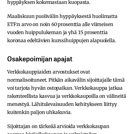
hyppäyksen kokemastaan kuopasta.
Maaliskuun puolivälin hyppäyksestä huolimatta
ETF:n arvo on noin 60 prosenttia alle viimeisen
vuoden huippulukeman ja yhä 15 prosenttia
koronaa edeltävien kurssihuippujen alapuolella.
Osakepoimijan apajat
Verkkokauppiaiden arvostukset ovat
normalisoituneet. Pitkän aikavälin sijoittajalle tämä
voi tarjota hyvän ostopaikan. Verkkokauppa jatkaa
rakenteellista kasvua ja verkkokaupoilla on välineitä
menestyä. Lähitulevaisuuden kehitykseen liittyy
kuitenkin paljon uhkakuvia.
Sijoittajan on tärkeää arvioida verkkokaupan