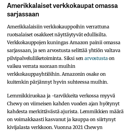
Amerikkalaiset verkkokaupat omassa
sarjassaan
Amerikkalaisiin verkkokauppoihin verrattuna
ruotsalaiset osakkeet näyttäytyvät edullisilta.
Verkkokauppojen kuningas Amazon painii omassa
sarjassaan, ja sen arvostusta selittää yhtiön valtava
pilvipalveluliiketoiminta. Siksi sen
arvostusta
on
vaikea verrata suoraan muihin
verkkokauppayhtiöihin. Amazonin osake on
kuitenkin pärjännyt hyvin suhteessa muihin.
Lemmikkiruokaa ja -tarvikkeita verkossa myyvä
Chewy on viimeisen kahden vuoden ajan hyötynyt
kahdesta merkittävästä ajurista. Lemmikkien määrä
on voimakkaasti kasvanut ja kauppa on siirtynyt
kivijalasta verkkoon. Vuonna 2021 Chewyn