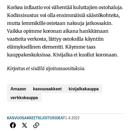
Korkea inflaatio voi vähentää kuluttajien ostohaluja.
Kodinsisustus voi olla ensimmäisiä säästökohteita,
mutta lemmikille ostetaan naksuja jatkossakin.
Vaikka opimme koronan aikana hankkimaan
vaatteita verkosta, liittyy ostoksilla käyntiin
elämyksellinen elementti. Käymme taas
kauppakeskuksissa. Kivijalka ei kuollut koronaan.
Kirjoitus ei sisällä sijoitussuosituksia.
Amazon
kasvuosakkeet
kivijalkakauppa
verkkokauppa
KASVUOSAKKEET
SIJOITUSIDEAT
1.4.2022