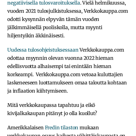
negatiivisella tulosvaroituksella
. Vielä helmikuussa,
vuoden 2021 tulosjulkistuksessa, Verkkokauppa.com
odotti kysynnän elpyvän tämän vuoden
jälkimmäisellä puoliskolla, mutta myynti
hiljentyikin äkkinäisesti.
Uudessa tulosohjeistuksessaan
Verkkokauppa.com
odottaa myynnin olevan vuonna 2022 hieman
edellisvuotta alhaisempi tai enintään hieman
korkeampi. Verkkokauppa.com vetoaa kuluttajien
laskeneeseen luottamukseen omaa taloutta kohtaan
ja inflaation kiihtymiseen.
Mitä verkkokaupassa tapahtuu ja eikö
kivijalkakaupan pitänyt jo olla kuollut?
Amerikkalaisen
Fredin tilaston
mukaan
verkkokaupan osuus kaikesta vähittäiskaupasta on