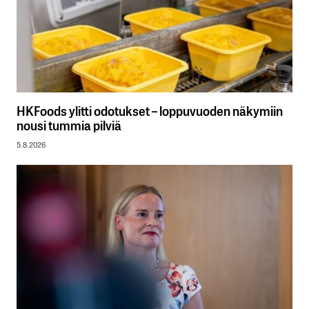
HKFoods ylitti odotukset – loppuvuoden näkymiin
nousi tummia pilviä
5.8.2026