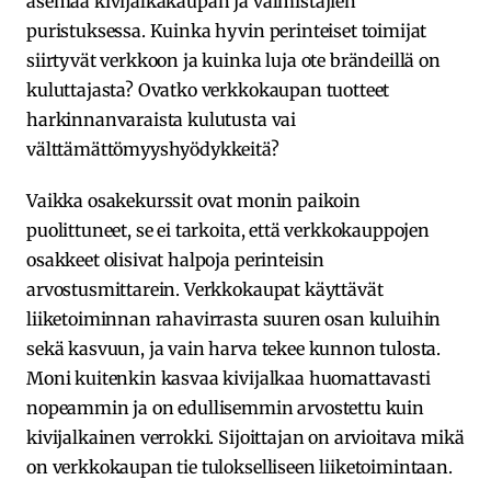
asemaa kivijalkakaupan ja valmistajien
puristuksessa. Kuinka hyvin perinteiset toimijat
siirtyvät verkkoon ja kuinka luja ote brändeillä on
kuluttajasta? Ovatko verkkokaupan tuotteet
harkinnanvaraista kulutusta vai
välttämättömyyshyödykkeitä?
Vaikka osakekurssit ovat monin paikoin
puolittuneet, se ei tarkoita, että verkkokauppojen
osakkeet olisivat halpoja perinteisin
arvostusmittarein. Verkkokaupat käyttävät
liiketoiminnan rahavirrasta suuren osan kuluihin
sekä kasvuun, ja vain harva tekee kunnon tulosta.
Moni kuitenkin kasvaa kivijalkaa huomattavasti
nopeammin ja on edullisemmin arvostettu kuin
kivijalkainen verrokki. Sijoittajan on arvioitava mikä
on verkkokaupan tie tulokselliseen liiketoimintaan.