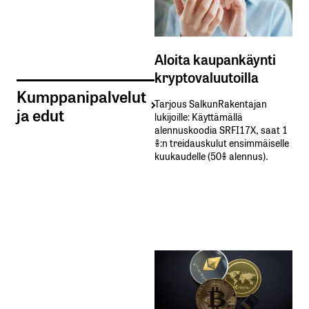
Aloita kaupankäynti
kryptovaluutoilla
Kumppanipalvelut
Tarjous SalkunRakentajan
ja edut
lukijoille: Käyttämällä​ ​
alennuskoodia​ ​SRFI17X,​ ​saat​ ​1
%:n treidauskulut​ ​ensimmäiselle​ ​
kuukaudelle​ ​(50%​ ​alennus).