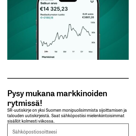
Nimesi tai nimimerkkisi
*
Sähköpostiosoitteesi
*
Tilaa SalkunRakentajan uutiskirje
Pysy mukana markkinoiden
Lähetä kommentti
rytmissä!
SR-uutiskirje on yksi Suomen monipuolisimmista sijoittamisen ja
talouden uutiskirjeistä. Saat sähköpostiisi mielenkiintoisimmat
sisällöt kolmesti viikossa.