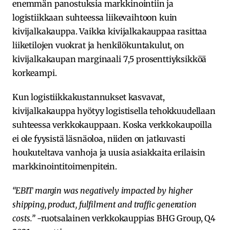
enemmän panostuksia markkinointiin ja
logistiikkaan suhteessa liikevaihtoon kuin
kivijalkakauppa. Vaikka kivijalkakauppaa rasittaa
liiketilojen vuokrat ja henkilökuntakulut, on
kivijalkakaupan marginaali 7,5 prosenttiyksikköä
korkeampi.
Kun logistiikkakustannukset kasvavat,
kivijalkakauppa hyötyy logistisella tehokkuudellaan
suhteessa verkkokauppaan. Koska verkkokaupoilla
ei ole fyysistä läsnäoloa, niiden on jatkuvasti
houkuteltava vanhoja ja uusia asiakkaita erilaisin
markkinointitoimenpitein.
“EBIT margin was negatively impacted by higher
shipping, product, fulfilment and traffic generation
costs.”
-ruotsalainen verkkokauppias BHG Group, Q4