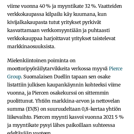
viime vuonna 40 % ja myyntikate 32 %. Vaatteiden
verkkokaupassa kilpailu käy kuumana, kun
kivijalkakaupasta tutut yritykset pyrkivät
kasvattamaan verkkomyyntiään ja puhtaasti
verkkokauppaa harjoittavat yritykset taistelevat
markkinaosuuksista.
Mielenkiintoinen poiminta on
moottoripyöräilytarvikkeita verkossa myyvä
Pierce
Group
. Suomalaisen Duellin tapaan sen osake
listattiin julkisen kaupankäynnin kohteeksi viime
vuonna, ja Piercen osakekurssi on sittemmin
puolittunut. Yhtiön markkina-arvon ja nettovelan
summa (EV/S) on suuruudeltaan 0,8-kertaa yhtiön
liikevaihto. Piercen myynti kasvoi vuonna 2021 5 %
ja myyntikate pysyi lähes paikoillaan suhteessa
edeltävään vuoteen.