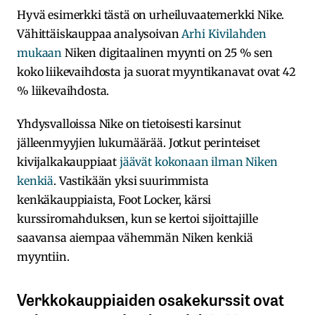
Hyvä esimerkki tästä on urheiluvaatemerkki Nike.
Vähittäiskauppaa analysoivan
Arhi Kivilahden
mukaan
Niken digitaalinen myynti on 25 % sen
koko liikevaihdosta ja suorat myyntikanavat ovat 42
% liikevaihdosta.
Yhdysvalloissa Nike on tietoisesti karsinut
jälleenmyyjien lukumäärää. Jotkut perinteiset
kivijalkakauppiaat
jäävät kokonaan ilman Niken
kenkiä
. Vastikään yksi suurimmista
kenkäkauppiaista, Foot Locker, kärsi
kurssiromahduksen, kun se kertoi sijoittajille
saavansa aiempaa vähemmän Niken kenkiä
myyntiin.
Verkkokauppiaiden osakekurssit ovat