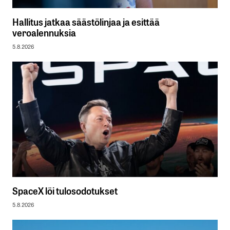
Hallitus jatkaa säästölinjaa ja esittää
veroalennuksia
5.8.2026
SpaceX löi tulosodotukset
5.8.2026