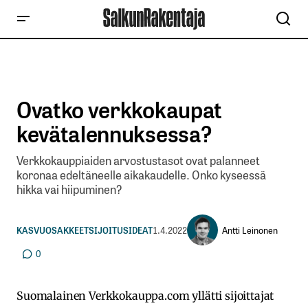
Ovatko verkkokaupat
kevätalennuksessa?
Verkkokauppiaiden arvostustasot ovat palanneet
koronaa edeltäneelle aikakaudelle. Onko kyseessä
hikka vai hiipuminen?
Antti Leinonen
KASVUOSAKKEET
SIJOITUSIDEAT
1.4.2022
0
Suomalainen Verkkokauppa.com yllätti sijoittajat