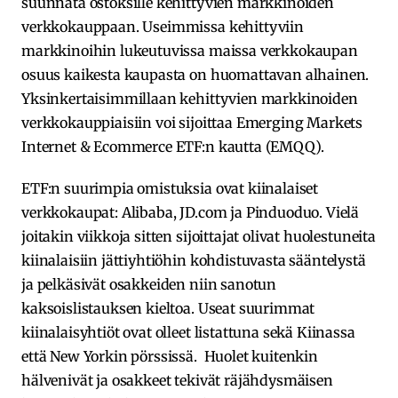
suunnata ostoksille kehittyvien markkinoiden
verkkokauppaan. Useimmissa kehittyviin
markkinoihin lukeutuvissa maissa verkkokaupan
osuus kaikesta kaupasta on huomattavan alhainen.
Yksinkertaisimmillaan kehittyvien markkinoiden
verkkokauppiaisiin voi sijoittaa Emerging Markets
Internet & Ecommerce ETF:n kautta (EMQQ).
ETF:n suurimpia omistuksia ovat kiinalaiset
verkkokaupat: Alibaba, JD.com ja Pinduoduo. Vielä
joitakin viikkoja sitten sijoittajat olivat huolestuneita
kiinalaisiin jättiyhtiöhin kohdistuvasta sääntelystä
ja pelkäsivät osakkeiden niin sanotun
kaksoislistauksen kieltoa. Useat suurimmat
kiinalaisyhtiöt ovat olleet listattuna sekä Kiinassa
että New Yorkin pörssissä. Huolet kuitenkin
hälvenivät ja osakkeet tekivät räjähdysmäisen