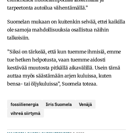
tarpeetonta autoilua vähentämällä.”
Suomelan mukaan on kuitenkin selvää, ettei kaikilla
ole samoja mahdollisuuksia osallistua näihin
talkoisiin.
”Siksi on tärkeää, että kun tuemme ihmisiä, emme
tue hetken helpotusta, vaan tuemme aidosti
kestävää muutosta pitkällä aikavälillä. Usein tämä
auttaa myös säästämään arjen kuluissa, kuten
bensa- tai öljykuluissa”, Suomela toteaa.
fossiilienergia
Iiris Suomela
Venäjä
vihreä siirtymä