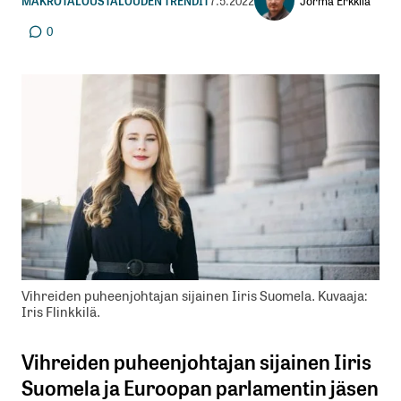
Jorma Erkkilä
MAKROTALOUS
TALOUDEN TRENDIT
7.5.2022
0
Vihreiden puheenjohtajan sijainen Iiris Suomela. Kuvaaja:
Iris Flinkkilä.
Vihreiden puheenjohtajan sijainen Iiris
Suomela ja Euroopan parlamentin jäsen