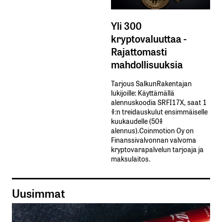
Yli 300
kryptovaluuttaa -
Rajattomasti
mahdollisuuksia
Tarjous SalkunRakentajan
lukijoille: Käyttämällä​ ​
alennuskoodia​ ​SRFI17X,​ ​saat​ ​1
%:n treidauskulut​ ​ensimmäiselle​ ​
kuukaudelle​ ​(50%​ ​
alennus).Coinmotion Oy on
Finanssivalvonnan valvoma
kryptovarapalvelun tarjoaja ja
maksulaitos.
Uusimmat