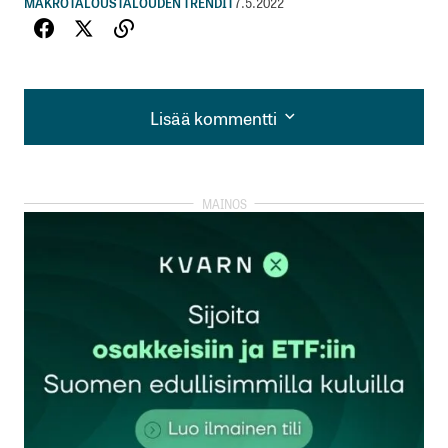
MAKROTALOUS
TALOUDEN TRENDIT
7.5.2022
Lisää kommentti
Lisää kommentti
kirjautua
sisään
rekisteröityä
Sähköpostiosoitettasi ei julkaista.
Pakolliset
kentät on merkitty
*