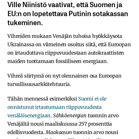
Ville Niinistö vaativat, että Suomen ja
EU:n on lopetettava Putinin sotakassan
tukeminen.
Vihreiden mukaan Venäjän tuhoisa hyökkäysota
Ukrainassa on viimeinen osoitus siitä, että Euroopan
on irtauduttava riippuvuudestaan autokraattisten
maiden tuottamaan fossiiliseen energiaan.
Vihreä siirtymä on nyt olennainen osa Euroopan
turvallisuusarkkitehtuuria.
Tähän mennessä esimerkiksi
Suomi ei ole
onnistunut irtautumaan riippuvuudesta
venäläisenergiaan
.
Sähköenergian
tuonnin arvo
Venäjältä nousi maaliskuussa 257 prosenttia
edellisvuodesta.
Maakaasun
tuonnin arvo nousi