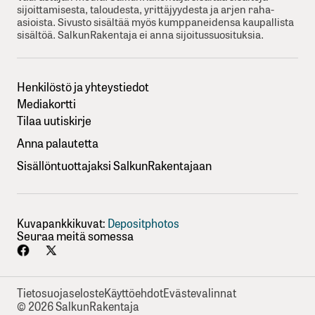
sijoittamisesta, taloudesta, yrittäjyydesta ja arjen raha-
asioista. Sivusto sisältää myös kumppaneidensa kaupallista
sisältöä. SalkunRakentaja ei anna sijoitussuosituksia.
Henkilöstö ja yhteystiedot
Mediakortti
Tilaa uutiskirje
Anna palautetta
Sisällöntuottajaksi SalkunRakentajaan
Kuvapankkikuvat:
Depositphotos
Seuraa meitä somessa
Tietosuojaseloste
Käyttöehdot
Evästevalinnat
© 2026 SalkunRakentaja