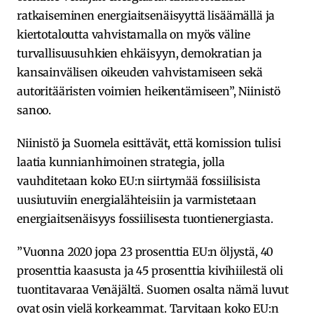
ratkaiseminen energiaitsenäisyyttä lisäämällä ja
kiertotaloutta vahvistamalla on myös väline
turvallisuusuhkien ehkäisyyn, demokratian ja
kansainvälisen oikeuden vahvistamiseen sekä
autoritääristen voimien heikentämiseen”, Niinistö
sanoo.
Niinistö ja Suomela esittävät, että komission tulisi
laatia kunnianhimoinen strategia, jolla
vauhditetaan koko EU:n siirtymää fossiilisista
uusiutuviin energialähteisiin ja varmistetaan
energiaitsenäisyys fossiilisesta tuontienergiasta.
”Vuonna 2020 jopa 23 prosenttia EU:n öljystä, 40
prosenttia kaasusta ja 45 prosenttia kivihiilestä oli
tuontitavaraa Venäjältä. Suomen osalta nämä luvut
ovat osin vielä korkeammat. Tarvitaan koko EU:n