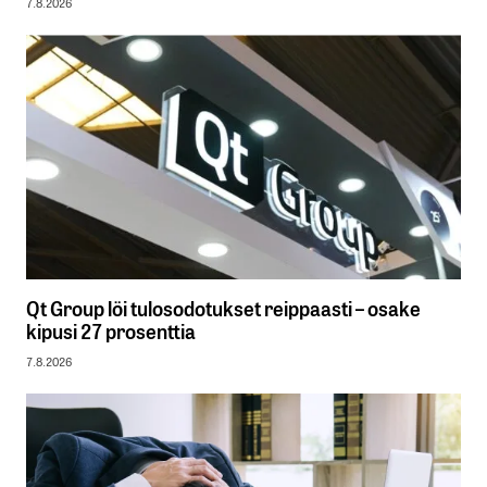
7.8.2026
Qt Group löi tulosodotukset reippaasti – osake
kipusi 27 prosenttia
7.8.2026