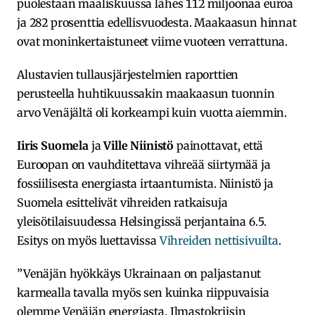
puolestaan maaliskuussa lähes 112 miljoonaa euroa
ja 282 prosenttia edellisvuodesta. Maakaasun hinnat
ovat moninkertaistuneet viime vuoteen verrattuna.
Alustavien tullausjärjestelmien raporttien
perusteella huhtikuussakin maakaasun tuonnin
arvo Venäjältä oli korkeampi kuin vuotta aiemmin.
Iiris Suomela
ja
Ville Niinistö
painottavat, että
Euroopan on vauhditettava vihreää siirtymää ja
fossiilisesta energiasta irtaantumista. Niinistö ja
Suomela esittelivät vihreiden ratkaisuja
yleisötilaisuudessa Helsingissä perjantaina 6.5.
Esitys on myös luettavissa
Vihreiden nettisivuilta
.
”Venäjän hyökkäys Ukrainaan on paljastanut
karmealla tavalla myös sen kuinka riippuvaisia
olemme Venäjän energiasta. Ilmastokriisin