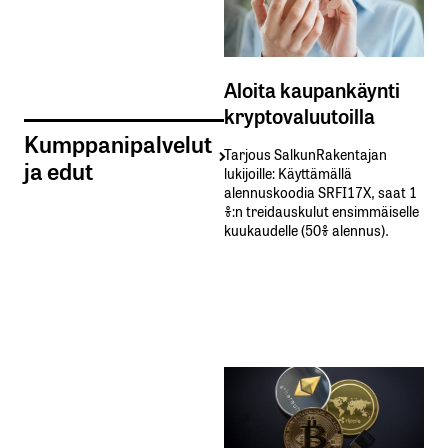
Aloita kaupankäynti
kryptovaluutoilla
Kumppanipalvelut
Tarjous SalkunRakentajan
ja edut
lukijoille: Käyttämällä​ ​
alennuskoodia​ ​SRFI17X,​ ​saat​ ​1
%:n treidauskulut​ ​ensimmäiselle​ ​
kuukaudelle​ ​(50%​ ​alennus).