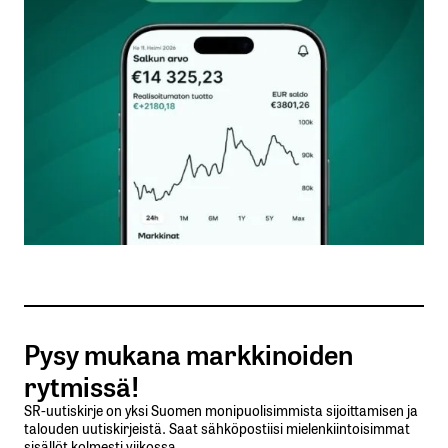
Kommentti
*
Nimesi tai nimimerkkisi
*
Sähköpostiosoitteesi
*
Tilaa SalkunRakentajan uutiskirje
Pysy mukana markkinoiden
Lähetä kommentti
rytmissä!
SR-uutiskirje on yksi Suomen monipuolisimmista sijoittamisen ja
talouden uutiskirjeistä. Saat sähköpostiisi mielenkiintoisimmat
sisällöt kolmesti viikossa.