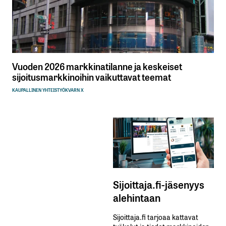
Vuoden 2026 markkinatilanne ja keskeiset
sijoitusmarkkinoihin vaikuttavat teemat
KAUPALLINEN YHTEISTYÖ
KVARN X
Sijoittaja.fi-jäsenyys
alehintaan
Sijoittaja.fi tarjoaa kattavat