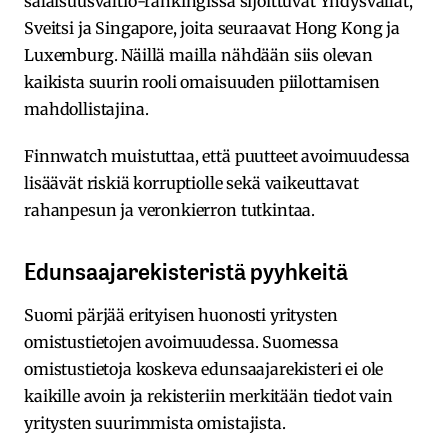
salaisuusvaltio-rankingissä sijoittuvat Yhdysvallat,
Sveitsi ja Singapore, joita seuraavat Hong Kong ja
Luxemburg. Näillä mailla nähdään siis olevan
kaikista suurin rooli omaisuuden piilottamisen
mahdollistajina.
Finnwatch muistuttaa, että puutteet avoimuudessa
lisäävät riskiä korruptiolle sekä vaikeuttavat
rahanpesun ja veronkierron tutkintaa.
Edunsaajarekisteristä pyyhkeitä
Suomi pärjää erityisen huonosti yritysten
omistustietojen avoimuudessa. Suomessa
omistustietoja koskeva edunsaajarekisteri ei ole
kaikille avoin ja rekisteriin merkitään tiedot vain
yritysten suurimmista omistajista.