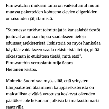
Finnwatchin mukaan tämä on vaikeuttanut muun
muassa pakotteiden kohteena olevien oligarkkien
omaisuuden jäljittämistä.
”Suomessa tutkivat toimittajat ja kansalaisjärjestöt
joutuvat anomaan lupaa saadakseen tietoja
edunsaajarekisteristä. Rekisteriä on myös hankalaa
käyttää: voidakseen saada rekisteristä tietoja, pitää
oikeastaan jo etukäteen tietää, mitä etsii”,
Finnwatchin veroasiantuntija
Saara
Hietanen
kertoo.
Moitteita Suomi saa myös siitä, että yritysten
tilinpäätösten tilaaminen kaupparekisteristä on
maksullista eivätkä verotusta koskevat oikeuden
päätökset ole kokonaan julkisia tai maksuttomasti
saatavilla.