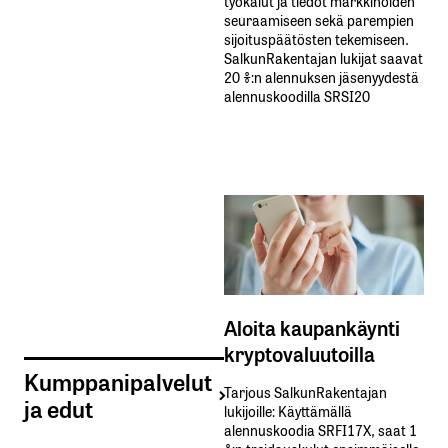
työkalut ja tiedot markkinoiden
seuraamiseen sekä parempien
sijoituspäätösten tekemiseen.
SalkunRakentajan lukijat saavat
20 %:n alennuksen jäsenyydestä
alennuskoodilla SRSI20
Aloita kaupankäynti
kryptovaluutoilla
Kumppanipalvelut
Tarjous SalkunRakentajan
ja edut
lukijoille: Käyttämällä​ ​
alennuskoodia​ ​SRFI17X,​ ​saat​ ​1