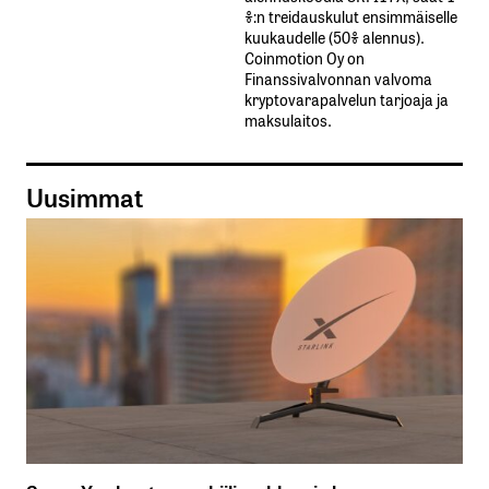
%:n treidauskulut​ ​ensimmäiselle​ ​
kuukaudelle​ ​(50%​ ​alennus).
Coinmotion Oy on
Finanssivalvonnan valvoma
kryptovarapalvelun tarjoaja ja
maksulaitos.
Uusimmat