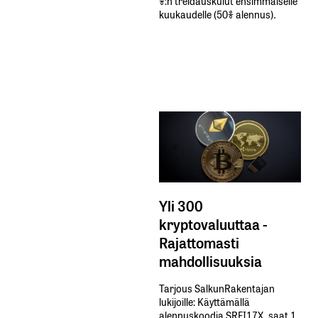
%:n treidauskulut​ ​ensimmäiselle​ ​
kuukaudelle​ ​(50%​ ​alennus).
Yli 300
kryptovaluuttaa -
Rajattomasti
mahdollisuuksia
Tarjous SalkunRakentajan
lukijoille: Käyttämällä​ ​
alennuskoodia​ ​SRFI17X,​ ​saat​ ​1