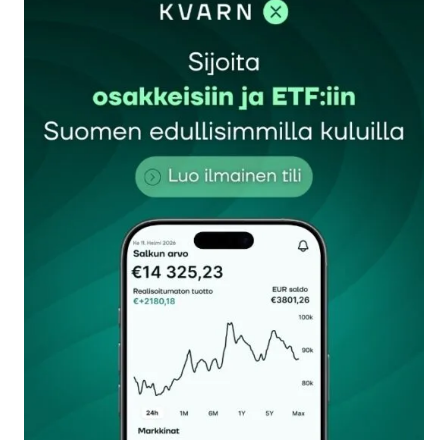
Sähköpostiosoitettasi ei julkaista.
Pakolliset
kentät on merkitty
*
Kommentti
*
Nimesi tai nimimerkkisi
*
Sähköpostiosoitteesi
*