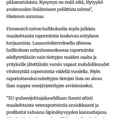
pääomatuloista. Kysymys on enää siitä, löytyykö
avoimuuden lisäämiseen poliittista tahtoa”,
Hietanen summaa.
Finnwatch toivoo hallitukselta myös julkista
maakohtaista raportointia koskevan esityksen
korjaamista. Lausuntokierroksella olleessa
hallituksen esitysluonnoksessa raportointia
edellytettäisiin vain tiettyjen maiden osalta ja
yrityksille jätettäisiin varsin vapaat mahdollisuudet
viivästyttää raportointia viidellä vuodella. Myös
raportoitavaksi esitettyjen tietojen lista on aivan
liian suppea verojärjestelyjen arvioimiseksi.
”EU-puheenjohtajakaudellaan Suomi edisti
maakohtaista veroraportointia ansiokkaasti ja
profiloitui vahvana läpinäkyvyyden kannattajana.