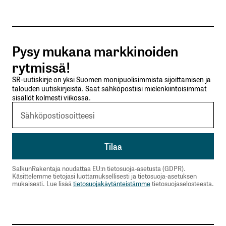
Tilaa SalkunRakentajan uutiskirje
Pysy mukana markkinoiden
Lähetä kommentti
rytmissä!
SR-uutiskirje on yksi Suomen monipuolisimmista sijoittamisen ja
talouden uutiskirjeistä. Saat sähköpostiisi mielenkiintoisimmat
sisällöt kolmesti viikossa.
SalkunRakentaja noudattaa EU:n tietosuoja-asetusta (GDPR).
Käsittelemme tietojasi luottamuksellisesti ja tietosuoja-asetuksen
mukaisesti. Lue lisää
tietosuojakäytänteistämme
tietosuojaselosteesta.