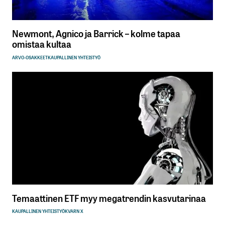
Newmont, Agnico ja Barrick – kolme tapaa
omistaa kultaa
ARVO-OSAKKEET
KAUPALLINEN YHTEISTYÖ
Temaattinen ETF myy megatrendin kasvutarinaa
KAUPALLINEN YHTEISTYÖ
KVARN X