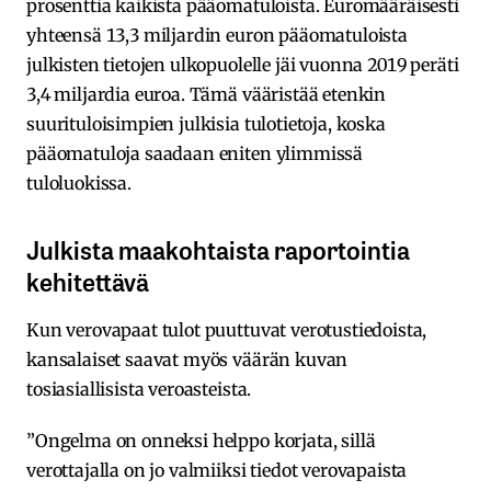
prosenttia kaikista pääomatuloista. Euromääräisesti
yhteensä 13,3 miljardin euron pääomatuloista
julkisten tietojen ulkopuolelle jäi vuonna 2019 peräti
3,4 miljardia euroa. Tämä vääristää etenkin
suurituloisimpien julkisia tulotietoja, koska
pääomatuloja saadaan eniten ylimmissä
tuloluokissa.
Julkista maakohtaista raportointia
kehitettävä
Kun verovapaat tulot puuttuvat verotustiedoista,
kansalaiset saavat myös väärän kuvan
tosiasiallisista veroasteista.
”Ongelma on onneksi helppo korjata, sillä
verottajalla on jo valmiiksi tiedot verovapaista