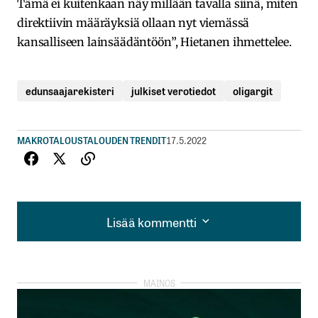
Tämä ei kuitenkaan näy millään tavalla siinä, miten
direktiivin määräyksiä ollaan nyt viemässä
kansalliseen lainsäädäntöön”, Hietanen ihmettelee.
edunsaajarekisteri
julkiset verotiedot
oligargit
MAKROTALOUS
TALOUDEN TRENDIT
17.5.2022
Lisää kommentti
Lisää kommentti
kirjautua
sisään
rekisteröityä