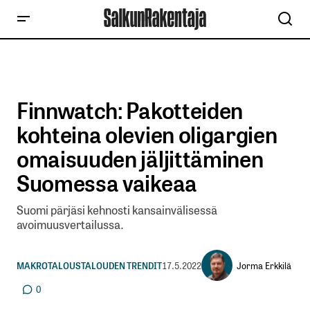
Finnwatch: Pakotteiden
kohteina olevien oligargien
omaisuuden jäljittäminen
Suomessa vaikeaa
Suomi pärjäsi kehnosti kansainvälisessä
avoimuusvertailussa.
Jorma Erkkilä
MAKROTALOUS
TALOUDEN TRENDIT
17.5.2022
0