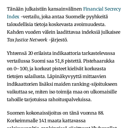
Tänään julkaistiin kansainvälinen
Financial Secrecy
Index
-vertailu, joka antaa Suomelle pyyhkeitä
taloudellisia tietoja koskevasta avoimuudesta.
Kahden vuoden välein laadittavaa indeksiä julkaisee
Tax Justice Network
-järjestö.
Yhteensä 20 erilaista indikaattoria tarkastelevassa
vertailussa Suomi saa 51,8 pistettä. Pistehaarukka
on 0–100, ja korkeat pisteet kielivät korkeasta
tietojen salailusta. Läpinäkyvyyttä mittaavien
indikaattorien lisäksi maiden ranking-sijoitukseen
vaikuttaa se, miten iso toimija maa on ulkomaisille
tahoille tarjotuissa rahoituspalveluissa.
Suomen kokonaissijoitus on tänä vuonna 88.
Korkeimmalle 141 maata kattavassa