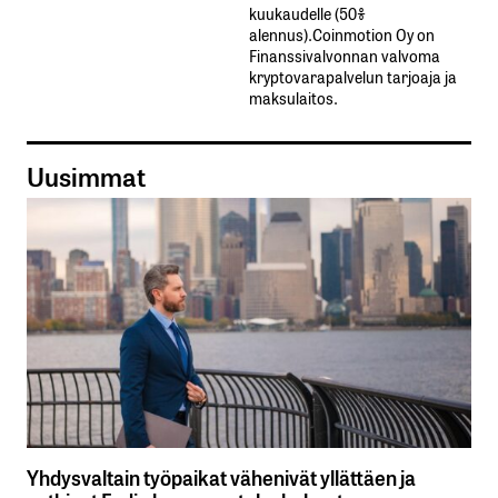
kuukaudelle​ ​(50%​ ​
alennus).Coinmotion Oy on
Finanssivalvonnan valvoma
kryptovarapalvelun tarjoaja ja
maksulaitos.
Uusimmat
Yhdysvaltain työpaikat vähenivät yllättäen ja