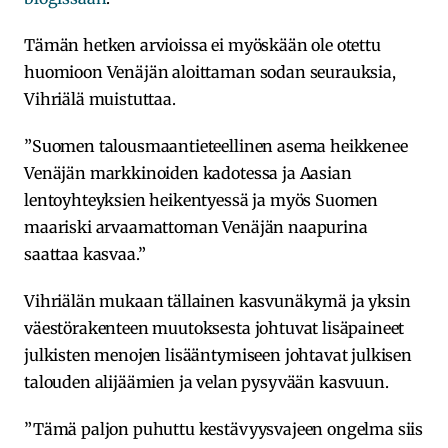
Tämän hetken arvioissa ei myöskään ole otettu
huomioon Venäjän aloittaman sodan seurauksia,
Vihriälä muistuttaa.
”Suomen talousmaantieteellinen asema heikkenee
Venäjän markkinoiden kadotessa ja Aasian
lentoyhteyksien heikentyessä ja myös Suomen
maariski arvaamattoman Venäjän naapurina
saattaa kasvaa.”
Vihriälän mukaan tällainen kasvunäkymä ja yksin
väestörakenteen muutoksesta johtuvat lisäpaineet
julkisten menojen lisääntymiseen johtavat julkisen
talouden alijäämien ja velan pysyvään kasvuun.
”Tämä paljon puhuttu kestävyysvajeen ongelma siis