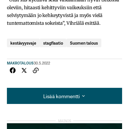
oleviin, hitaasti kehittyviin vaikeuksiin että
selviytymään jo kehkeytyvistä ja myös vielä
tuntemattomista sokeista”, Vihriälä esittää.
kestävyysvaje
stagflaatio
Suomen talous
MAKROTALOUS
30.5.2022
Lisää kommentti
Lisää kommentti
kirjautua