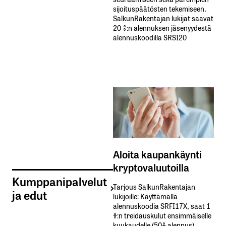
sijoituspäätösten tekemiseen.
SalkunRakentajan lukijat saavat
20 %:n alennuksen jäsenyydestä
alennuskoodilla SRSI20
Aloita kaupankäynti
kryptovaluutoilla
Kumppanipalvelut
Tarjous SalkunRakentajan
ja edut
lukijoille: Käyttämällä​ ​
alennuskoodia​ ​SRFI17X,​ ​saat​ ​1
%:n treidauskulut​ ​ensimmäiselle​ ​
kuukaudelle​ ​(50%​ ​alennus).