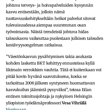
johtuva terveys- ja hoivapalveluiden kysynnän
kasvu entisestään, jolloin nämä
tuottavuuskehitykseltään heikot palvelut sitovat
tulevaisuudessa aiempaa suuremman osan
työvoimasta. Näistä trendeistä johtuva hidas
talouskasvu vaikeuttaa puolestaan julkisen talouden
kestävyysongelman ratkaisua.
”Väestönkasvun pysähtymisen takia asukasta
kohden laskettu BKT kehittyy ennusteissa kyllä
likimain verrokkien vauhtia. Tätä ei kuitenkaan voi
pitää kovin hyvänä saavutuksena, koska se
tarkoittaa 2008 jälkeen syntyneen huomattavan
kasvukuilun jäämistä pysyväksi”, toteaa Etlan
entinen toimitusjohtaja ja nykyinen Helsingin
yliopiston työelämäprofessori
Vesa Vihriälä
blogissaan
.