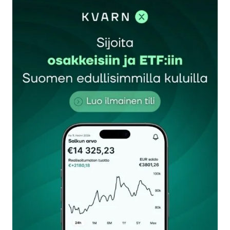
sisään
rekisteröityä
Sähköpostiosoitettasi ei julkaista.
Pakolliset
kentät on merkitty
*
Kommentti
*
Nimesi tai nimimerkkisi
*