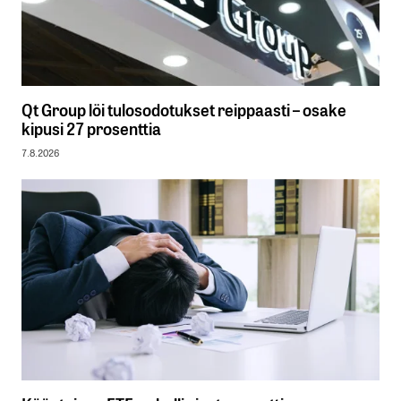
Qt Group löi tulosodotukset reippaasti – osake
kipusi 27 prosenttia
7.8.2026