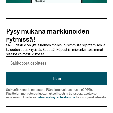
Sähköpostiosoitteesi
*
Tilaa SalkunRakentajan uutiskirje
Pysy mukana markkinoiden
Lähetä kommentti
rytmissä!
SR-uutiskirje on yksi Suomen monipuolisimmista sijoittamisen ja
talouden uutiskirjeistä. Saat sähköpostiisi mielenkiintoisimmat
sisällöt kolmesti viikossa.
SalkunRakentaja noudattaa EU:n tietosuoja-asetusta (GDPR).
Käsittelemme tietojasi luottamuksellisesti ja tietosuoja-asetuksen
mukaisesti. Lue lisää
tietosuojakäytänteistämme
tietosuojaselosteesta.