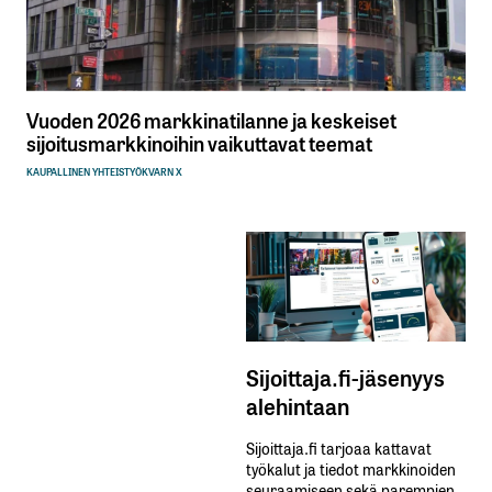
Vuoden 2026 markkinatilanne ja keskeiset
sijoitusmarkkinoihin vaikuttavat teemat
KAUPALLINEN YHTEISTYÖ
KVARN X
Sijoittaja.fi-jäsenyys
alehintaan
Sijoittaja.fi tarjoaa kattavat
työkalut ja tiedot markkinoiden
seuraamiseen sekä parempien