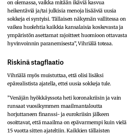
on olemassa, vaikka mitään ikäviä kasvua
heikentäviä ja/tai julkisia menoja lisääviä uusia
sokkeja ei syntyisi. Tällaisen näkymän vallitessa on
vaikea huolehtia kaikkia kansalaisia koskevasta ja
ympäristön asettamat rajoitteet huomioon ottavasta
hyvinvoinnin paranemisesta”, Vihriälä toteaa.
Riskinä stagflaatio
Vihriälä myös muistuttaa, että olisi lisäksi
epärealistista ajatella, ettei uusia sokkeja tule.
”Venäjän hyökkäyssota heti koronakriisin ja vain
runsaat vuosikymmen maailmantaloutta
horjuttaneen finanssi- ja eurokriisin jälkeen
osoittavat, että maailma on epävarmempi kuin vielä
15 vuotta sitten ajateltiin. Kaikkien tällaisten