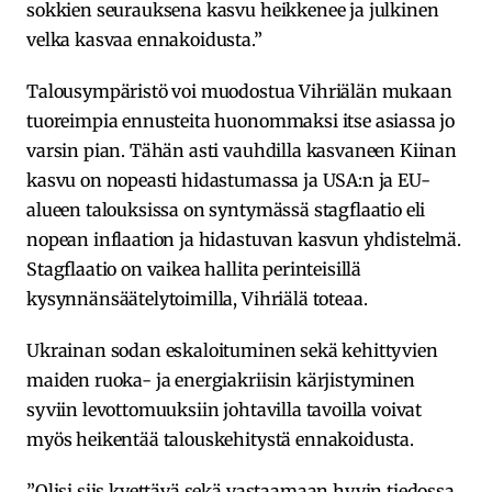
sokkien seurauksena kasvu heikkenee ja julkinen
velka kasvaa ennakoidusta.”
Talousympäristö voi muodostua Vihriälän mukaan
tuoreimpia ennusteita huonommaksi itse asiassa jo
varsin pian. Tähän asti vauhdilla kasvaneen Kiinan
kasvu on nopeasti hidastumassa ja USA:n ja EU-
alueen talouksissa on syntymässä stagflaatio eli
nopean inflaation ja hidastuvan kasvun yhdistelmä.
Stagflaatio on vaikea hallita perinteisillä
kysynnänsäätelytoimilla, Vihriälä toteaa.
Ukrainan sodan eskaloituminen sekä kehittyvien
maiden ruoka- ja energiakriisin kärjistyminen
syviin levottomuuksiin johtavilla tavoilla voivat
myös heikentää talouskehitystä ennakoidusta.
”Olisi siis kyettävä sekä vastaamaan hyvin tiedossa