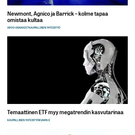
Newmont, Agnico ja Barrick – kolme tapaa
omistaa kultaa
ARVO-OSAKKEET
KAUPALLINEN YHTEISTYÖ
Temaattinen ETF myy megatrendin kasvutarinaa
KAUPALLINEN YHTEISTYÖ
KVARN X