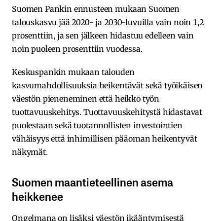
Suomen Pankin ennusteen mukaan Suomen
talouskasvu jää 2020- ja 2030-luvuilla vain noin 1,2
prosenttiin, ja sen jälkeen hidastuu edelleen vain
noin puoleen prosenttiin vuodessa.
Keskuspankin mukaan talouden
kasvumahdollisuuksia heikentävät sekä työikäisen
väestön pieneneminen että heikko työn
tuottavuuskehitys. Tuottavuuskehitystä hidastavat
puolestaan sekä tuotannollisten investointien
vähäisyys että inhimillisen pääoman heikentyvät
näkymät.
Suomen maantieteellinen asema
heikkenee
Ongelmana on lisäksi väestön ikääntymisestä