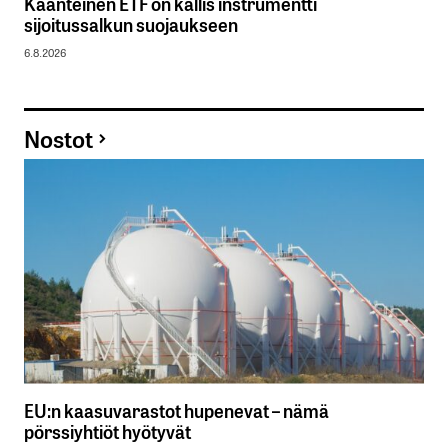
Käänteinen ETF on kallis instrumentti
sijoitussalkun suojaukseen
6.8.2026
Nostot
EU:n kaasuvarastot hupenevat – nämä
pörssiyhtiöt hyötyvät