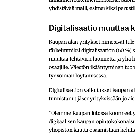
yhdistävää malli, esimerkiksi perustil
Digitalisaatio muuttaa
Kaupan alan yritykset nimesivät tu
tärkeimmiksi digitalisaation (60 %) 
muuttaa tehtävien luonnetta ja yhä li
osaajille. Väestön ikääntyminen tuo 
työvoiman löytämisessä.
Digitalisaation vaikutukset kaupan a
tunnistanut jäsenyrityksissään jo a
”Olemme Kaupan liitossa koonneet yht
digitaalisen kaupan opintokokonaisuu
yliopiston kautta osaamistaan kehittä