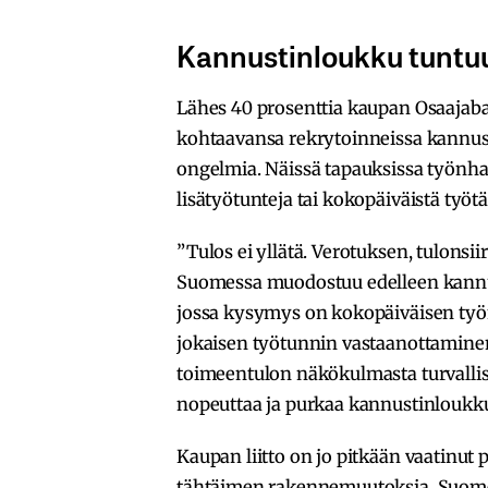
Kannustinloukku tuntu
Lähes 40 prosenttia kaupan Osaajaba
kohtaavansa rekrytoinneissa kannus
ongelmia. Näissä tapauksissa työnhak
lisätyötunteja tai kokopäiväistä työtä
”Tulos ei yllätä. Verotuksen, tulonsi
Suomessa muodostuu edelleen kannu
jossa kysymys on kokopäiväisen työ
jokaisen työtunnin vastaanottamine
toimeentulon näkökulmasta turvallista
nopeuttaa ja purkaa kannustinloukkuj
Kaupan liitto on jo pitkään vaatinu
tähtäimen rakennemuutoksia. Suomeen