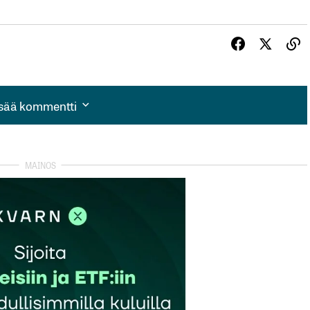
isää kommentti
isää kommentti
autua sisään
rekisteröityä
et kentät on merkitty
*