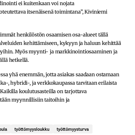
dinointi ei kuitenkaan voi nojata
oteutettava itsenäisenä toimintana”, Kiviniemi
keimmät henkilöstön osaamisen osa-alueet tällä
palveluiden kehittämiseen, kykyyn ja haluun kehittää
kyihin. Myös myynti- ja markkinointiosaaminen ja
llä hetkellä.
dessa yhä enemmän, jotta asiakas saadaan ostamaan
a-, hybridi-, ja verkkokaupassa tarvitaan erilaista
aikilla koulutusasteilla on tarjottava
ään myynnillisiin taitoihin ja
pula
työttömyysloukku
työttömyysturva