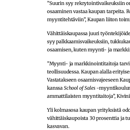
”Suurin syy rekrytointivaikeuksiin o
osaaminen vastaa kaupan tarpeita. R
myyntitehtäviin”, Kaupan liiton toim
Vähittäiskaupassa juuri työntekijöi
syy palkkaamisvaikeuksiin, tukkuka
osaamisen, kuten myynti- ja markkino
”Myynti- ja markkinointitaitoja tarvi
teollisuudessa. Kaupan alalla erityi
Vastatakseen osaamisvajeeseen Kaup
kanssa
School of
Sales
-myyntikoulun, 
ammattilaisten myyntitaitoja”, Kivin
Yli kolmasosa kaupan yrityksistä od
vähittäiskaupoista 30 prosenttia ja 
kasvavan.