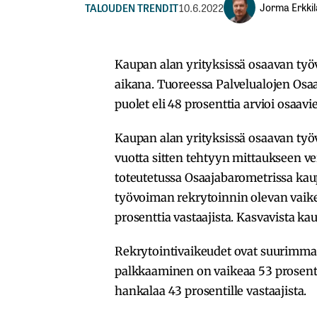
Jorma Erkkil
TALOUDEN TRENDIT
10.6.2022
Kaupan alan yrityksissä osaavan työ
aikana. Tuoreessa Palvelualojen Osaa
puolet eli 48 prosenttia arvioi osaav
Kaupan alan yrityksissä osaavan työ
vuotta sitten tehtyyn mittaukseen ve
toteutetussa Osaajabarometrissa kaup
työvoiman rekrytoinnin olevan vaikea
prosenttia vastaajista. Kasvavista kau
Rekrytointivaikeudet ovat suurimmat
palkkaaminen on vaikeaa 53 prosenti
hankalaa 43 prosentille vastaajista.