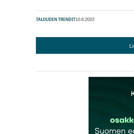
TALOUDEN TRENDIT
10.6.2022
L
L
kirj
Sähköpostiosoitettasi ei julkaista.
Pakollis
Kommentti
*