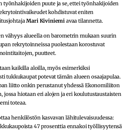
n työnhakijoiden puute ja se, ettei työnhakijoiden
ekrytointivaikeudet kohdistuvat eniten
itusjohtaja
Mari Kiviniemi
avaa tilannetta.
den vähyys alueella on barometrin mukaan suurin
upan rekrytoinneissa puolestaan korostuvat
intitaitojen, puutteet.
taan kaikilla aloilla, myös esimerkiksi
sesti tukkukaupat potevat tämän alueen osaajapulaa.
an liitto onkin perustanut yhdessä Ekonomiliiton
jossa hiotaan eri alojen ja eri koulutustaustaisten
iemi toteaa.
ottaa henkilöstön kasvavan lähitulevaisuudessa:
tukkukaupoista 47 prosenttia ennakoi työllisyytensä