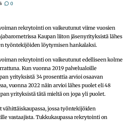
ä
0
voiman rekrytointi on vaikeutunut viime vuosien
jabarometrissa Kaupan liiton jäsenyrityksistä lähes
ien työntekijöiden löytymisen hankalaksi.
voiman rekrytointi on vaikeutunut edelliseen kolme
rrattuna. Kun vuonna 2019 palvelualoille
an yrityksistä 34 prosenttia arvioi osaavan
a, vuonna 2022 näin arvioi lähes puolet eli 48
pan yrityksistä tätä mieltä on jopa yli puolet.
 vähittäiskaupassa, jossa työntekijöiden
lle vastaajista. Tukkukaupassa rekrytointi on