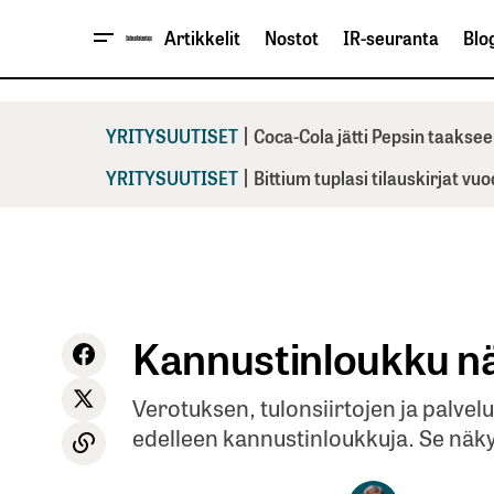
Artikkelit
Nostot
IR-seuranta
Blog
|
YRITYSUUTISET
Coca-Cola jätti Pepsin taaksee
|
YRITYSUUTISET
Bittium tuplasi tilauskirjat vu
Kannustinloukku nä
Verotuksen, tulonsiirtojen ja pal
edelleen kannustinloukkuja. Se näky