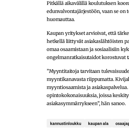
Pitkällä aikavälillä koulutuksen koor
edunvalvontajärjestöön, vaan se on t
huomauttaa.
Kaupan yritykset arvioivat, että tär
hetkellä liittyvät asiakaslähtöisten 
omaa osaamistaan ja sosiaalisiin ky
ongelmanratkaisutaidot korostuvat tä
”Myyntitaitoja tarvitaan tulevaisuu
myyntikanavasta riippumatta. Kivijalk
myyntiosaamista ja asiakaspalvelua. K
opintokokonaisuuksia, joissa keskityt
asiakasymmärrykseen”, hän sanoo.
kannustinloukku
kaupan ala
osaaja