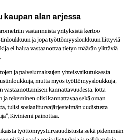
u kaupan alan arjessa
rometriin vastanneista yrityksistä kertoo
tinloukkuun ja jopa työttömyysloukkuun liittyviä
ija ei halua vastaanottaa tietyn määrän ylittäviä
.
irtojen ja palvelumaksujen yhteisvaikutuksesta
stinloukkuja, mutta myös työttömyysloukkuja,
n vastaanottamisen kannattavuudesta. Jotta
n ja tekeminen olisi kannattavaa sekä oman
, tulisi sosiaaliturvajärjestelmän uudistusta
a”, Kiviniemi painottaa.
t pikaista työttömyysturvauudistusta sekä pidemmän
 pitäisi saada sosiaalietuuksia ja palkkatuloja