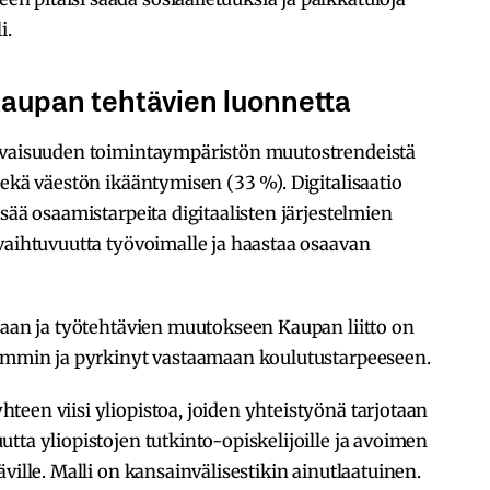
i.
 kaupan tehtävien luonnetta
levaisuuden toimintaympäristön muutostrendeistä
sekä väestön ikääntymisen (33 %). Digitalisaatio
sää osaamistarpeita digitaalisten järjestelmien
vaihtuvuutta työvoimalle ja haastaa osaavan
laan ja työtehtävien muutokseen Kaupan liitto on
iemmin ja pyrkinyt vastaamaan koulutustarpeeseen.
een viisi yliopistoa, joiden yhteistyönä tarjotaan
tta yliopistojen tutkinto-opiskelijoille ja avoimen
ville. Malli on kansainvälisestikin ainutlaatuinen.