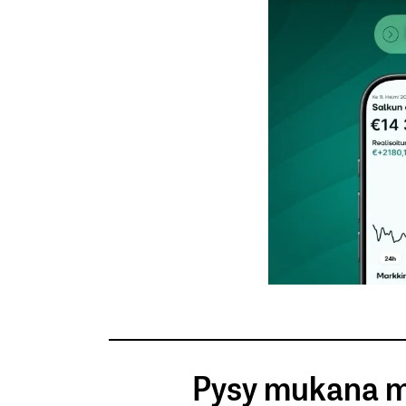
Nimesi tai nimimerkkisi
*
Tilaa SalkunRakentajan uutiskirje
Lähetä kommentti
Pysy mukana m