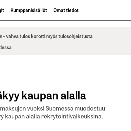
it
Kumppanisisällöt
Omat tiedot
n – vahva tulos korotti myös tulosohjeistusta
odessa
kyy kaupan alalla
velumaksujen vuoksi Suomessa muodostuu
y kaupan alalla rekrytointivaikeuksina.