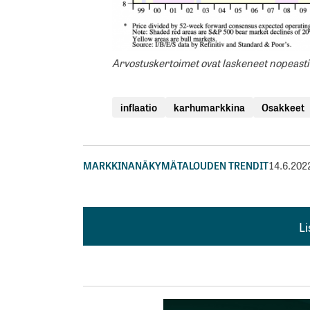
Arvostuskertoimet ovat laskeneet nopeast
inflaatio
karhumarkkina
Osakkeet
MARKKINANÄKYMÄ
TALOUDEN TRENDIT
14.6.202
L
L
kirj