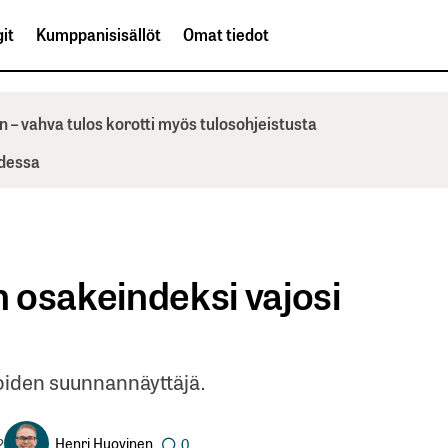
it
Kumppanisisällöt
Omat tiedot
n – vahva tulos korotti myös tulosohjeistusta
odessa
 osakeindeksi vajosi
oiden suunnannäyttäjä.
Henri Huovinen
2
0