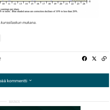
i kurssilaskun mukana.
2
isää kommentti
isää kommentti
autua sisään
rekisteröityä