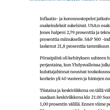
Inflaatio- ja koronnostopelot jatkui
osakeindeksit sukelsivat. USA:n osak
Jones halpeni 2,79 prosenttia ja tek
prosenttia miinukselle. S&P 500 -ind
laskenut 21,8 prosenttia tammikuun 
Pörssipäivä oli kehityksen suhteen h
perjantaina, kun Yhdysvalloissa julka
kuluttajahinnat nousivat toukokuussa
korkein yli 40 vuoteen ja hintojen n
Tiistaina ja keskiviikkona on tällä 
saadaan keskiviikkona klo 21.00 Suo
1,00 prosentin välillä. Ennen viime pe