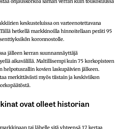
ostaa ohjauskorkoa saman verran kuin toukokuussa
nkkiirien keskusteluissa on varteenotettavana
llä hetkellä markkinoilla hinnoitellaan peräti 95
senttiyksikön koronnostolle.
ssa jälleen kerran suunnannäyttäjä
llä aikavälillä. Maltillisempi kuin 75 korkopisteen
 helpotusrallin kovien laskupäivien jälkeen.
aa merkittävästi myös tiistain ja keskiviikon
orkopäätöstä.
inat ovat olleet historian
arkkinaan tai lähelle sitä yhteensä 17 kertaa