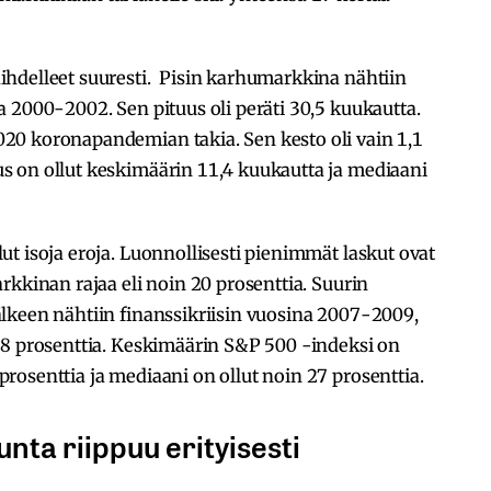
hdelleet suuresti. Pisin karhumarkkina nähtiin
 2000-2002. Sen pituus oli peräti 30,5 kuukautta.
20 koronapandemian takia. Sen kesto oli vain 1,1
 on ollut keskimäärin 11,4 kuukautta ja mediaani
t isoja eroja. Luonnollisesti pienimmät laskut ovat
rkkinan rajaa eli noin 20 prosenttia. Suurin
lkeen nähtiin finanssikriisin vuosina 2007-2009,
,8 prosenttia. Keskimäärin S&P 500 -indeksi on
osenttia ja mediaani on ollut noin 27 prosenttia.
ta riippuu erityisesti