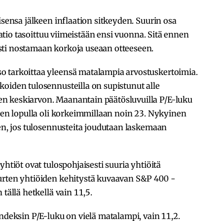
isensa jälkeen inflaation sitkeyden. Suurin osa
laatio tasoittuu viimeistään ensi vuonna. Sitä ennen
sti nostamaan korkoja useaan otteeseen.
o tarkoittaa yleensä matalampia arvostuskertoimia.
oiden tulosennusteilla on supistunut alle
n keskiarvon. Maanantain päätösluvuilla P/E-luku
oden lopulla oli korkeimmillaan noin 23. Nykyinen
nen, jos tulosennusteita joudutaan laskemaan
yhtiöt ovat tulospohjaisesti suuria yhtiöitä
urten yhtiöiden kehitystä kuvaavan S&P 400 -
 tällä hetkellä vain 11,5.
indeksin P/E-luku on vielä matalampi, vain 11,2.