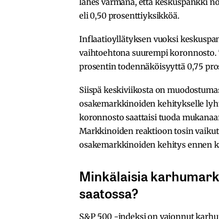
lähes varmana, että keskuspankki n
eli 0,50 prosenttiyksikköä.
Inflaatioyllätyksen vuoksi keskuspa
vaihtoehtona suurempi koronnosto. Tä
prosentin todennäköisyyttä 0,75 pro
Siispä keskiviikosta on muodostuma
osakemarkkinoiden kehitykselle lyhye
koronnosto saattaisi tuoda mukanaan
Markkinoiden reaktioon tosin vaikutt
osakemarkkinoiden kehitys ennen k
Minkälaisia karhumarkk
saatossa?
S&P 500 -indeksi on vajonnut karhum