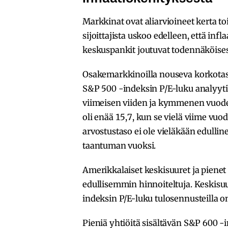
Markkinat ovat aliarvioineet kerta to
sijoittajista uskoo edelleen, että inf
keskuspankit joutuvat todennäköise
Osakemarkkinoilla nouseva korkotas
S&P 500 -indeksin P/E-luku analyytik
viimeisen viiden ja kymmenen vuode
oli enää 15,7, kun se vielä viime vu
arvostustaso ei ole vieläkään edulli
taantuman vuoksi.
Amerikkalaiset keskisuuret ja pienet 
edullisemmin hinnoiteltuja. Keskisu
indeksin P/E-luku tulosennusteilla on
Pieniä yhtiöitä sisältävän S&P 600 -