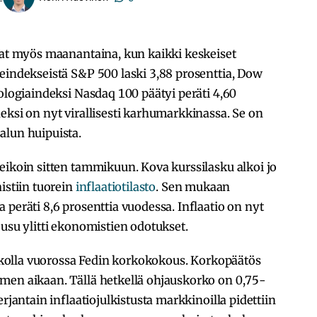
vat myös maanantaina, kun kaikki keskeiset
eindekseistä S&P 500 laski 3,88 prosenttia, Dow
nologiaindeksi Nasdaq 100 päätyi peräti 4,60
eksi on nyt virallisesti karhumarkkinassa. Se on
alun huipuista.
eikoin sitten tammikuun. Kova kurssilasku alkoi jo
istiin tuorein
inflaatiotilasto
. Sen mukaan
 peräti 8,6 prosenttia vuodessa. Inflaatio on nyt
ousu ylitti ekonomistien odotukset.
viikolla vuorossa Fedin korkokokous. Korkopäätös
men aikaan. Tällä hetkellä ohjauskorko on 0,75-
rjantain inflaatiojulkistusta markkinoilla pidettiin