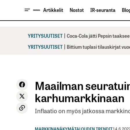
Artikkelit
Nostot
IR-seuranta
Blog
|
YRITYSUUTISET
Coca-Cola jätti Pepsin taaksee
|
YRITYSUUTISET
Bittium tuplasi tilauskirjat vu
Maailman seuratuin
karhumarkkinaan
Inflaatio on myös jatkossa markkin
MARKKINANÄKYMÄ
TALOUDEN TRENDIT
14.6.202