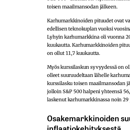
toisen maailmansodan jälkeen.
Karhumarkkinoiden pituudet ovat vai
edellisen teknokuplan vuoksi vuosina
Lyhyin karhumarkkina oli vuonna 20
kuukautta. Karhumarkkinoiden pituus
on ollut 11,7 kuukautta.
Myös kurssilaskun syvyydessä on ollu
olleet suuruudeltaan lähelle karhuma
kurssilasku toisen maailmansodan jä
jolloin S&P 500 halpeni yhteensä 56
laskenut karhumarkkinassa noin 29 pr
Osakemarkkinoiden suun
inflaatiokehityksestä