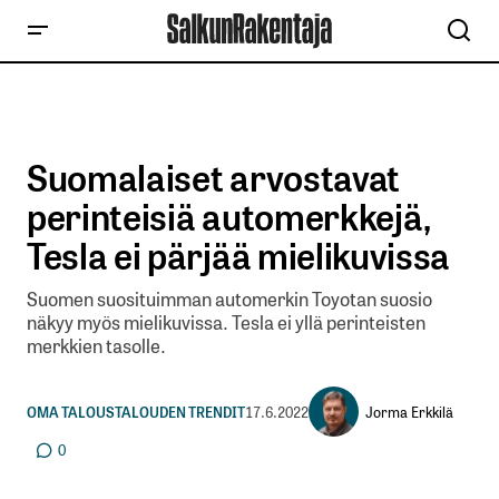
Suomalaiset arvostavat
perinteisiä automerkkejä,
Tesla ei pärjää mielikuvissa
Suomen suosituimman automerkin Toyotan suosio
näkyy myös mielikuvissa. Tesla ei yllä perinteisten
merkkien tasolle.
Jorma Erkkilä
OMA TALOUS
TALOUDEN TRENDIT
17.6.2022
0