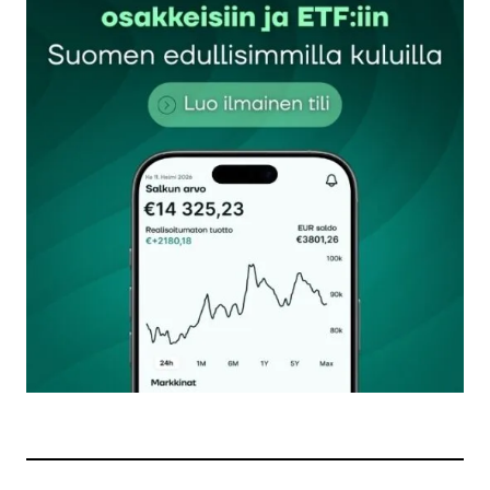
Sähköpostiosoitettasi ei julkaista.
Pakolliset
kentät on merkitty
*
Kommentti
*
Nimesi tai nimimerkkisi
*
Sähköpostiosoitteesi
*
Tilaa SalkunRakentajan uutiskirje