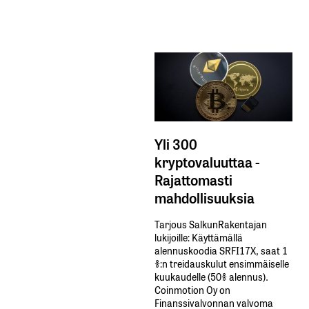
Yli 300
kryptovaluuttaa -
Rajattomasti
mahdollisuuksia
Tarjous SalkunRakentajan
lukijoille: Käyttämällä​ ​
alennuskoodia​ ​SRFI17X,​ ​saat​ ​1
%:n treidauskulut​ ​ensimmäiselle​ ​
kuukaudelle​ ​(50%​ ​alennus).
Coinmotion Oy on
Finanssivalvonnan valvoma