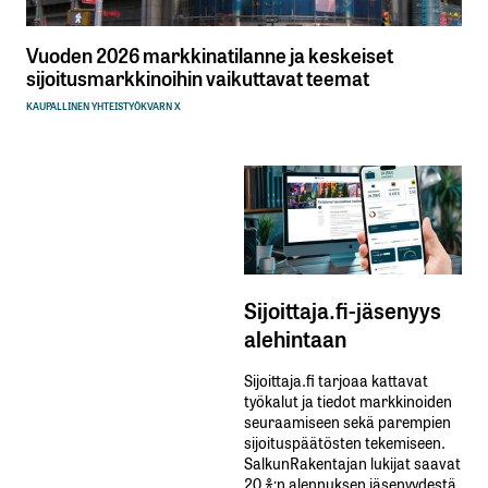
Vuoden 2026 markkinatilanne ja keskeiset
sijoitusmarkkinoihin vaikuttavat teemat
KAUPALLINEN YHTEISTYÖ
KVARN X
Sijoittaja.fi-jäsenyys
alehintaan
Sijoittaja.fi tarjoaa kattavat
työkalut ja tiedot markkinoiden
seuraamiseen sekä parempien
sijoituspäätösten tekemiseen.
SalkunRakentajan lukijat saavat
20 %:n alennuksen jäsenyydestä