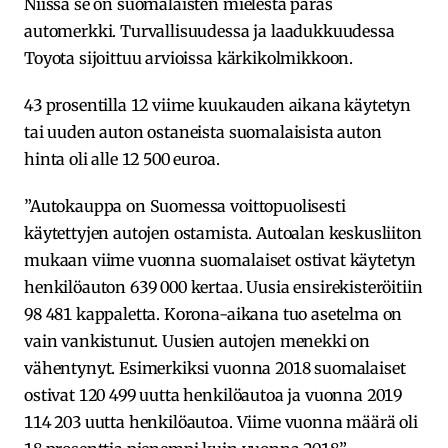
Niissä se on suomalaisten mielestä paras
automerkki. Turvallisuudessa ja laadukkuudessa
Toyota sijoittuu arvioissa kärkikolmikkoon.
43 prosentilla 12 viime kuukauden aikana käytetyn
tai uuden auton ostaneista suomalaisista auton
hinta oli alle 12 500 euroa.
”Autokauppa on Suomessa voittopuolisesti
käytettyjen autojen ostamista. Autoalan keskusliiton
mukaan viime vuonna suomalaiset ostivat käytetyn
henkilöauton 639 000 kertaa. Uusia ensirekisteröitiin
98 481 kappaletta. Korona-aikana tuo asetelma on
vain vankistunut. Uusien autojen menekki on
vähentynyt. Esimerkiksi vuonna 2018 suomalaiset
ostivat 120 499 uutta henkilöautoa ja vuonna 2019
114 203 uutta henkilöautoa. Viime vuonna määrä oli