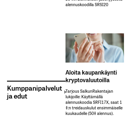
alennuskoodilla SRSI20
Aloita kaupankäynti
kryptovaluutoilla
Kumppanipalvelut
Tarjous SalkunRakentajan
ja edut
lukijoille: Käyttämällä​ ​
alennuskoodia​ ​SRFI17X,​ ​saat​ ​1
%:n treidauskulut​ ​ensimmäiselle​ ​
kuukaudelle​ ​(50%​ ​alennus).