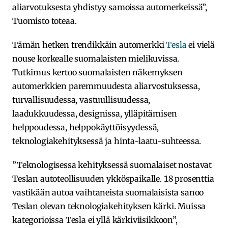
aliarvotuksesta yhdistyy samoissa automerkeissä”,
Tuomisto toteaa.
Tämän hetken trendikkäin automerkki
Tesla
ei vielä
nouse korkealle suomalaisten mielikuvissa.
Tutkimus kertoo suomalaisten näkemyksen
automerkkien paremmuudesta aliarvostuksessa,
turvallisuudessa, vastuullisuudessa,
laadukkuudessa, designissa, ylläpitämisen
helppoudessa, helppokäyttöisyydessä,
teknologiakehityksessä ja hinta-laatu-suhteessa.
”Teknologisessa kehityksessä suomalaiset nostavat
Teslan autoteollisuuden ykköspaikalle. 18 prosenttia
vastikään autoa vaihtaneista suomalaisista sanoo
Teslan olevan teknologiakehityksen kärki. Muissa
kategorioissa Tesla ei yllä kärkiviisikkoon”,