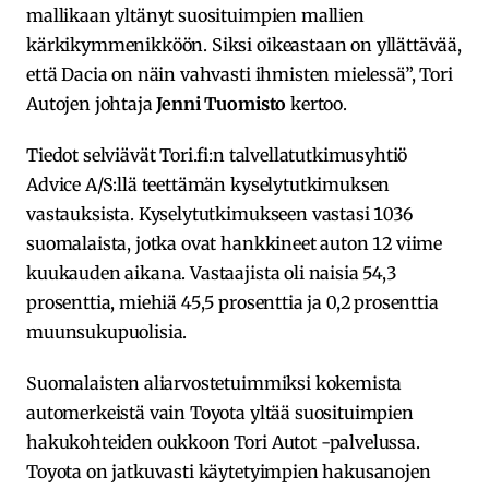
mallikaan yltänyt suosituimpien mallien
kärkikymmenikköön. Siksi oikeastaan on yllättävää,
että Dacia on näin vahvasti ihmisten mielessä”, Tori
Autojen johtaja
Jenni Tuomisto
kertoo.
Tiedot selviävät Tori.fi:n talvellatutkimusyhtiö
Advice A/S:llä teettämän kyselytutkimuksen
vastauksista. Kyselytutkimukseen vastasi 1036
suomalaista, jotka ovat hankkineet auton 12 viime
kuukauden aikana. Vastaajista oli naisia 54,3
prosenttia, miehiä 45,5 prosenttia ja 0,2 prosenttia
muunsukupuolisia.
Suomalaisten aliarvostetuimmiksi kokemista
automerkeistä vain Toyota yltää suosituimpien
hakukohteiden oukkoon Tori Autot -palvelussa.
Toyota on jatkuvasti käytetyimpien hakusanojen