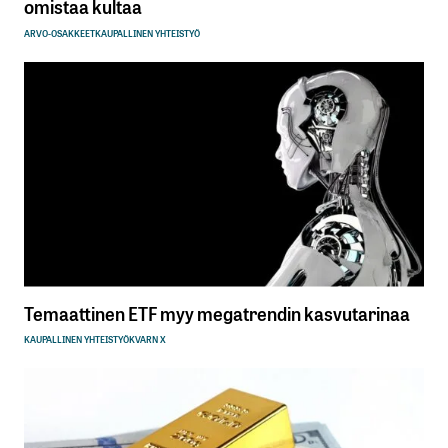
omistaa kultaa
ARVO-OSAKKEET
KAUPALLINEN YHTEISTYÖ
Temaattinen ETF myy megatrendin kasvutarinaa
KAUPALLINEN YHTEISTYÖ
KVARN X