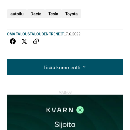
autoilu
Dacia
Tesla
Toyota
OMA TALOUS
TALOUDEN TRENDIT
17.6.2022
Lisää kommentti
Lisää kommentti
kirjautua
sisään
rekisteröityä