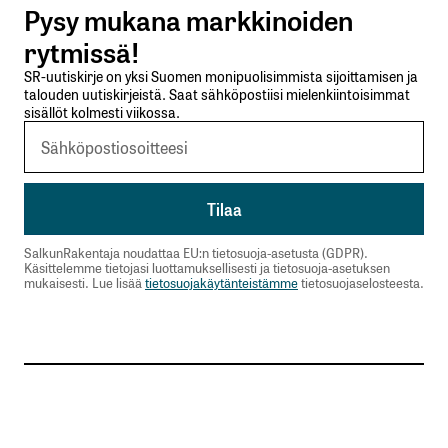
Pysy mukana markkinoiden
Lähetä kommentti
rytmissä!
SR-uutiskirje on yksi Suomen monipuolisimmista sijoittamisen ja
talouden uutiskirjeistä. Saat sähköpostiisi mielenkiintoisimmat
sisällöt kolmesti viikossa.
SalkunRakentaja noudattaa EU:n tietosuoja-asetusta (GDPR).
Käsittelemme tietojasi luottamuksellisesti ja tietosuoja-asetuksen
mukaisesti. Lue lisää
tietosuojakäytänteistämme
tietosuojaselosteesta.