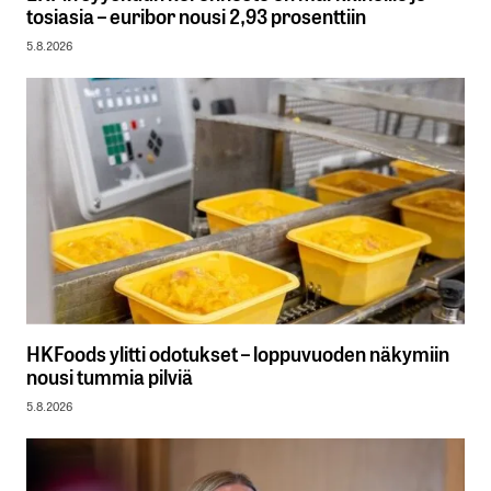
tosiasia – euribor nousi 2,93 prosenttiin
5.8.2026
HKFoods ylitti odotukset – loppuvuoden näkymiin
nousi tummia pilviä
5.8.2026