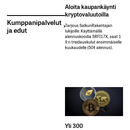
Aloita kaupankäynti
kryptovaluutoilla
Kumppanipalvelut
Tarjous SalkunRakentajan
ja edut
lukijoille: Käyttämällä​ ​
alennuskoodia​ ​SRFI17X,​ ​saat​ ​1
%:n treidauskulut​ ​ensimmäiselle​ ​
kuukaudelle​ ​(50%​ ​alennus).
Yli 300