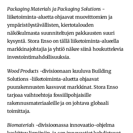
Packaging Materials ja Packaging Solutions
-
liiketoiminta-aluetta ohjaavat muovittomien ja
ympäristöystävällisten, kiertotalouden
näkökulmasta suunniteltujen pakkausten suuri
kysyntä. Stora Enso on tällä liiketoiminta-alueella
markkinajohtajia ja yhtiö näkee siinä houkuttelevia
investointimahdollisuuksia.
Wood Products
-divisioonaan kuuluva Building
Solutions -liiketoiminta-aluetta ohjaavat
puurakennusten kasvavat markkinat. Stora Enso
tarjoaa vaihtoehtoja fossiilipohjaisille
rakennusmateriaaleille ja on johtava globaali
toimittaja.
Biomaterials
-divisioonassa innovaatio-ohjelma
keskittyy ligniiniin, ja sen innovaatiot kohdistuvat