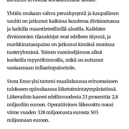
Yhtiön mukaan vahva peruskysyntä ja kaupallinen
vauhti on jatkunut kaikissa kuudessa divisioonassa
ja kaikilla maantieteellisillä alueilla. Kaikkien
divisioonien tilauskirjat ovat edelleen täynnä, ja
markkinatasapaino on jatkunut kireänä monissa
tuoteryhmissä. Toinen vuosineljännes alkoi
korkeilla myyntihinnoilla, mikä on auttanut
vastaamaan inflaatiopaineisiin.
Stora Enso ylsi tammi-maaliskuussa erinomaiseen
tulokseen epävakaassa liiketoimintaympäristössä.
Liikevaihto kasvoi edellisvuodesta 23 prosenttia 2,8
miljardiin euroon. Operatiivinen liikevoitto nousi
viime vuoden 328 miljoonasta eurosta 503
miljoonaan euroon.