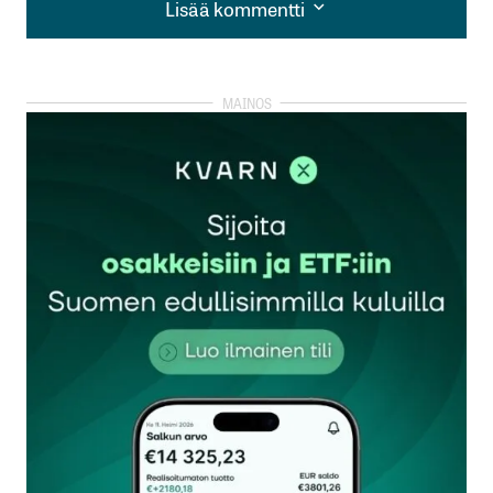
Lisää kommentti
Lisää kommentti
kirjautua
sisään
rekisteröityä
Sähköpostiosoitettasi ei julkaista.
Pakolliset
kentät on merkitty
*
Kommentti
*