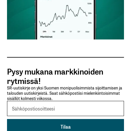
Nimesi tai nimimerkkisi
*
Sähköpostiosoitteesi
*
Tilaa SalkunRakentajan uutiskirje
Pysy mukana markkinoiden
Lähetä kommentti
rytmissä!
SR-uutiskirje on yksi Suomen monipuolisimmista sijoittamisen ja
talouden uutiskirjeistä. Saat sähköpostiisi mielenkiintoisimmat
sisällöt kolmesti viikossa.