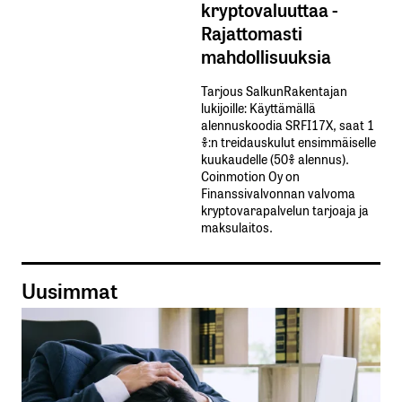
kryptovaluuttaa -
Rajattomasti
mahdollisuuksia
Tarjous SalkunRakentajan
lukijoille: Käyttämällä​ ​
alennuskoodia​ ​SRFI17X,​ ​saat​ ​1
%:n treidauskulut​ ​ensimmäiselle​ ​
kuukaudelle​ ​(50%​ ​alennus).
Coinmotion Oy on
Finanssivalvonnan valvoma
kryptovarapalvelun tarjoaja ja
maksulaitos.
Uusimmat