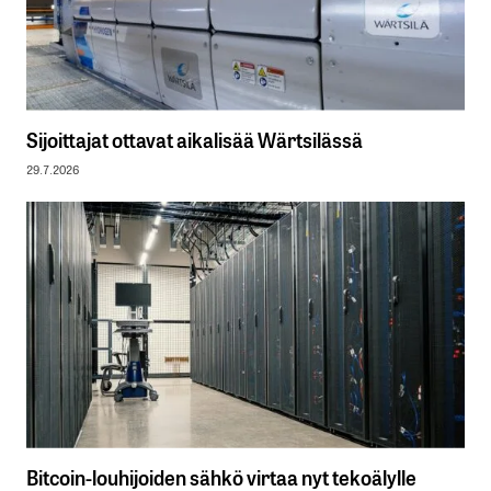
Sijoittajat ottavat aikalisää Wärtsilässä
29.7.2026
Bitcoin-louhijoiden sähkö virtaa nyt tekoälylle