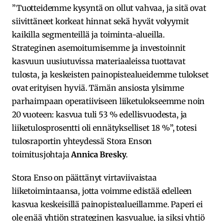
”Tuotteidemme kysyntä on ollut vahvaa, ja sitä ovat
siivittäneet korkeat hinnat sekä hyvät volyymit
kaikilla segmenteillä ja toiminta-alueilla.
Strateginen asemoitumisemme ja investoinnit
kasvuun uusiutuvissa materiaaleissa tuottavat
tulosta, ja keskeisten painopistealueidemme tulokset
ovat erityisen hyviä. Tämän ansiosta ylsimme
parhaimpaan operatiiviseen liiketulokseemme noin
20 vuoteen: kasvua tuli 53 % edellisvuodesta, ja
liiketulosprosentti oli ennätykselliset 18 %”, totesi
tulosraportin yhteydessä Stora Enson
toimitusjohtaja
Annica Bresky
.
Stora Enso on päättänyt virtaviivaistaa
liiketoimintaansa, jotta voimme edistää edelleen
kasvua keskeisillä painopistealueillamme. Paperi ei
ole enää yhtiön strateginen kasvualue, ja siksi yhtiö