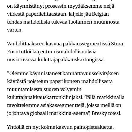
on käynnistänyt prosessin myydäksemme neljä
viidestä paperitehtaastaan. Jäljelle jää Belgian
tehdas mahdollista tulevaa tuotannon muunnosta
varten.
Vauhdittaakseen kasvua pakkaussegmentissä Stora
Enso tutkii laajentumismahdollisuuksia
uusiutuvassa kuluttajapakkauskartongissa.
”Olemme käynnistäneet kannattavuusselvityksen
käytöstä poistetun paperikoneen mahdollisesta
muuntamisesta suuren volyymin
kuluttajapakkauskartonkilinjaksi. Tällä markkinalla
tavoittelemme asiakassegmenttejä, joissa meillä on
jo johtava globaali markkina-asema”, Bresky totesi.
Yhtiöllä on nyt kolme kasvun painopistealuetta.