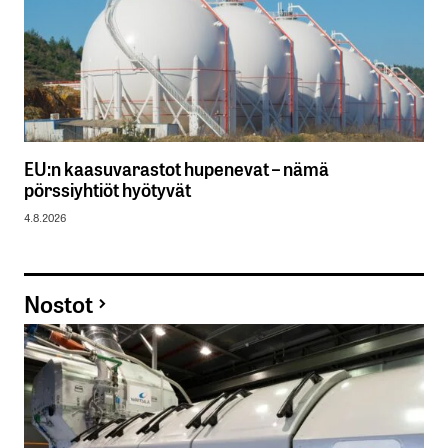
EU:n kaasuvarastot hupenevat – nämä
pörssiyhtiöt hyötyvät
4.8.2026
Nostot