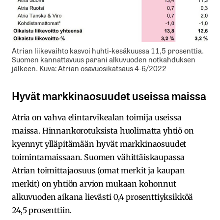
Atrian liikevaihto kasvoi huhti-kesäkuussa 11,5 prosenttia.
Suomen kannattavuus parani alkuvuoden notkahduksen
jälkeen. Kuva: Atrian osavuosikatsaus 4-6/2022
Hyvät markkinaosuudet useissa maissa
Atria on vahva elintarvikealan toimija useissa
maissa. Hinnankorotuksista huolimatta yhtiö on
kyennyt ylläpitämään hyvät markkinaosuudet
toimintamaissaan. Suomen vähittäiskaupassa
Atrian toimittajaosuus (omat merkit ja kaupan
merkit) on yhtiön arvion mukaan kohonnut
alkuvuoden aikana lievästi 0,4 prosenttiyksikköä
24,5 prosenttiin.