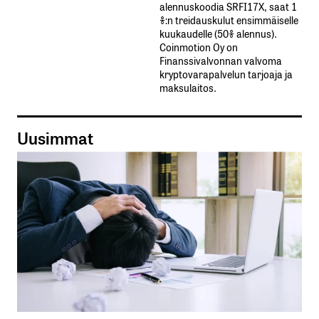
alennuskoodia​ ​SRFI17X,​ ​saat​ ​1
%:n treidauskulut​ ​ensimmäiselle​ ​
kuukaudelle​ ​(50%​ ​alennus).
Coinmotion Oy on
Finanssivalvonnan valvoma
kryptovarapalvelun tarjoaja ja
maksulaitos.
Uusimmat