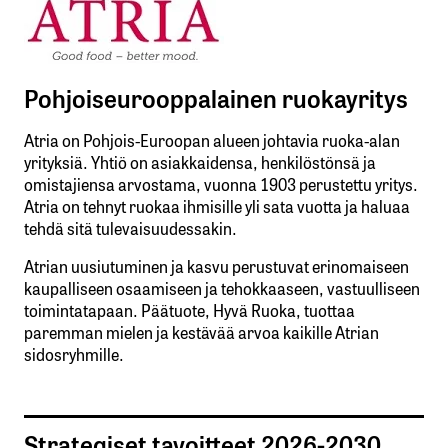
Pohjoiseurooppalainen ruokayritys
Atria on Pohjois-Euroopan alueen johtavia ruoka-alan
yrityksiä. Yhtiö on asiakkaidensa, henkilöstönsä ja
omistajiensa arvostama, vuonna 1903 perustettu yritys.
Atria on tehnyt ruokaa ihmisille yli sata vuotta ja haluaa
tehdä sitä tulevaisuudessakin.
Atrian uusiutuminen ja kasvu perustuvat erinomaiseen
kaupalliseen osaamiseen ja tehokkaaseen, vastuulliseen
toimintatapaan. Päätuote, Hyvä Ruoka, tuottaa
paremman mielen ja kestävää arvoa kaikille Atrian
sidosryhmille.
Strategiset tavoitteet 2026-2030