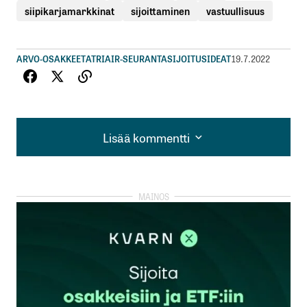
siipikarjamarkkinat
sijoittaminen
vastuullisuus
ARVO-OSAKKEET
ATRIA
IR-SEURANTA
SIJOITUSIDEAT
19.7.2022
Lisää kommentti
Lisää kommentti
kirjautua
sisään
rekisteröityä