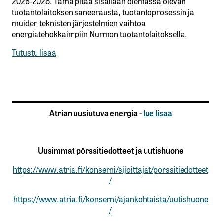
2025-2028. Tämä pitää sisällään olemassa olevan
tuotantolaitoksen saneerausta, tuotantoprosessin ja
muiden teknisten järjestelmien vaihtoa
energiatehokkaimpiin Nurmon tuotantolaitoksella.
Tutustu lisää
Atrian uusiutuva energia -
lue lisää
Uusimmat pörssitiedotteet ja uutishuone
https://www.atria.fi/konserni/sijoittajat/porssitiedotteet
/
https://www.atria.fi/konserni/ajankohtaista/uutishuone
/