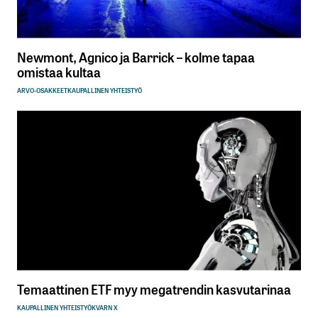
Newmont, Agnico ja Barrick – kolme tapaa
omistaa kultaa
ARVO-OSAKKEET
KAUPALLINEN YHTEISTYÖ
Temaattinen ETF myy megatrendin kasvutarinaa
KAUPALLINEN YHTEISTYÖ
KVARN X