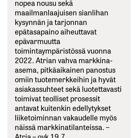
nopea nousu sekä
maailmanlaajuisen sianlihan
kysynnän ja tarjonnan
epätasapaino aiheuttavat
epävarmuutta
toimintaympäristössä vuonna
2022. Atrian vahva markkina-
asema, pitkäaikainen panostus
omiin tuotemerkkeihin ja hyvät
asiakassuhteet sekä luotettavasti
toimivat teolliset prosessit
antavat kuitenkin edellytykset
liiketoiminnan vakaudelle myös
näissä markkinatilanteissa. –
Atria – ovk 19.7.