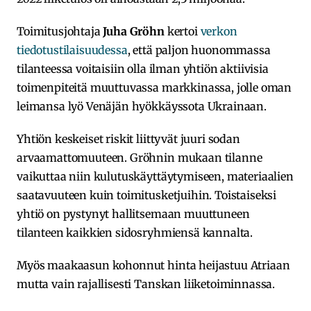
Toimitusjohtaja
Juha Gröhn
kertoi
verkon
tiedotustilaisuudessa
, että paljon huonommassa
tilanteessa voitaisiin olla ilman yhtiön aktiivisia
toimenpiteitä muuttuvassa markkinassa, jolle oman
leimansa lyö Venäjän hyökkäyssota Ukrainaan.
Yhtiön keskeiset riskit liittyvät juuri sodan
arvaamattomuuteen. Gröhnin mukaan tilanne
vaikuttaa niin kulutuskäyttäytymiseen, materiaalien
saatavuuteen kuin toimitusketjuihin. Toistaiseksi
yhtiö on pystynyt hallitsemaan muuttuneen
tilanteen kaikkien sidosryhmiensä kannalta.
Myös maakaasun kohonnut hinta heijastuu Atriaan
mutta vain rajallisesti Tanskan liiketoiminnassa.