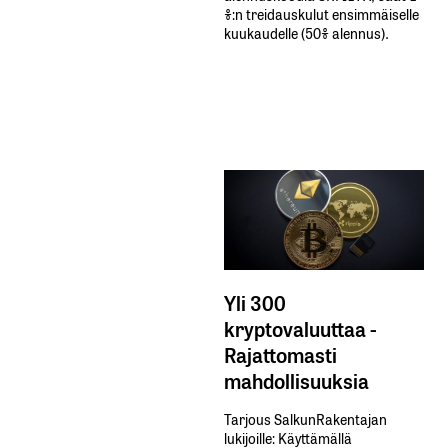
%:n treidauskulut​ ​ensimmäiselle​ ​
kuukaudelle​ ​(50%​ ​alennus).
Yli 300
kryptovaluuttaa -
Rajattomasti
mahdollisuuksia
Tarjous SalkunRakentajan
lukijoille: Käyttämällä​ ​