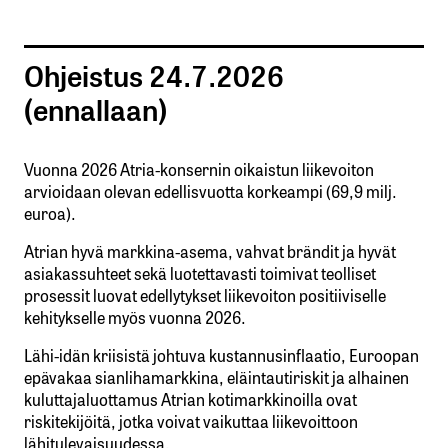
Ohjeistus 24.7.2026
(ennallaan)
Vuonna 2026 Atria-konsernin oikaistun liikevoiton
arvioidaan olevan edellisvuotta korkeampi (69,9 milj.
euroa).
Atrian hyvä markkina-asema, vahvat brändit ja hyvät
asiakassuhteet sekä luotettavasti toimivat teolliset
prosessit luovat edellytykset liikevoiton positiiviselle
kehitykselle myös vuonna 2026.
Lähi-idän kriisistä johtuva kustannusinflaatio, Euroopan
epävakaa sianlihamarkkina, eläintautiriskit ja alhainen
kuluttajaluottamus Atrian kotimarkkinoilla ovat
riskitekijöitä, jotka voivat vaikuttaa liikevoittoon
lähitulevaisuudessa.