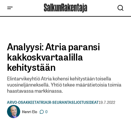
Analyysi: Atria paransi
kakkoskvartaalilla
kehitystään
Elintarvikeyhtiö Atria kohensi kehitystään toisella
vuosineljänneksellä. Yhtiö tekee määrätietoisia toimia
haastavassa markkinassa.
ARVO-OSAKKEET
ATRIA
IR-SEURANTA
SIJOITUSIDEAT
19.7.2022
Henri Elo
0