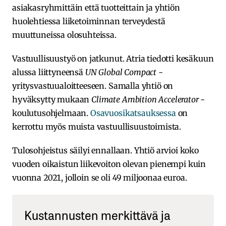
asiakasryhmittäin että tuotteittain ja yhtiön
huolehtiessa liiketoiminnan terveydestä
muuttuneissa olosuhteissa.
Vastuullisuustyö on jatkunut. Atria tiedotti kesäkuun
alussa liittyneensä
UN Global Compact
-
yritysvastuualoitteeseen. Samalla yhtiö on
hyväksytty mukaan
Climate Ambition Accelerator
-
koulutusohjelmaan.
Osavuosikatsauksessa
on
kerrottu myös muista vastuullisuustoimista.
Tulosohjeistus säilyi ennallaan. Yhtiö arvioi koko
vuoden oikaistun liikevoiton olevan pienempi kuin
vuonna 2021, jolloin se oli 49 miljoonaa euroa.
Kustannusten merkittävä ja