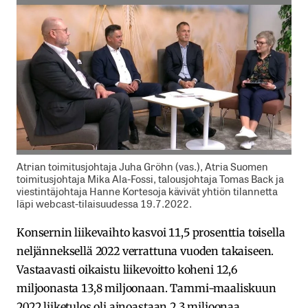
Atrian toimitusjohtaja Juha Gröhn (vas.), Atria Suomen
toimitusjohtaja Mika Ala-Fossi, talousjohtaja Tomas Back ja
viestintäjohtaja Hanne Kortesoja kävivät yhtiön tilannetta
läpi webcast-tilaisuudessa 19.7.2022.
Konsernin liikevaihto kasvoi 11,5 prosenttia toisella
neljänneksellä 2022 verrattuna vuoden takaiseen.
Vastaavasti oikaistu liikevoitto koheni 12,6
miljoonasta 13,8 miljoonaan. Tammi-maaliskuun
2022 liiketulos oli ainoastaan 2,3 miljoonaa.