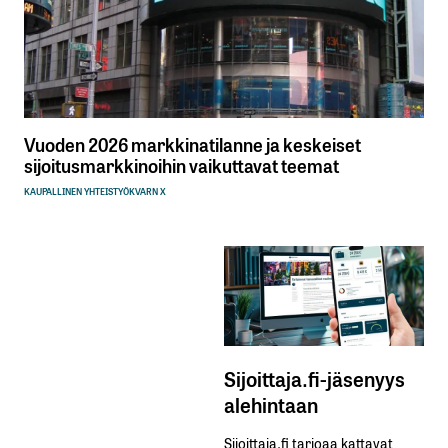
Vuoden 2026 markkinatilanne ja keskeiset
sijoitusmarkkinoihin vaikuttavat teemat
KAUPALLINEN YHTEISTYÖ
KVARN X
Sijoittaja.fi-jäsenyys
alehintaan
Sijoittaja.fi tarjoaa kattavat