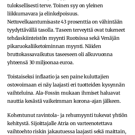
tuloksellisesti terve. Toinen syy on yleinen
liikkumavara ja elinkelpoisuus.
Nettovelkaantumisaste 43 prosenttia on vähintään
tyydyttävällä tasolla. Taseen terveyttä ovat tukeneet
tehdaskiinteistön myynti Ruotsissa sekä Venäjän
pikaruokaliiketoiminnan myynti. Näiden
bruttokassavaikutus taseeseen oli alkuvuonna
yhteensä 30 miljoonaa euroa.
Toistaiseksi inflaatio ja sen paine kuluttajien
ostovoimaan ei näy laajasti eri tuotteiden kysynnän
vaihteluina. Ala-Fossin mukaan ihmiset haluavat
nauttia kesästä vaikeimman korona-ajan jälkeen.
Kohentunut ravintola- ja rehumyynti tukevat yhtiön
kehitystä. Sijoittajalle Atria on varteenotettava
vaihtoehto riskin jakautuessa laajasti sekä maittain,