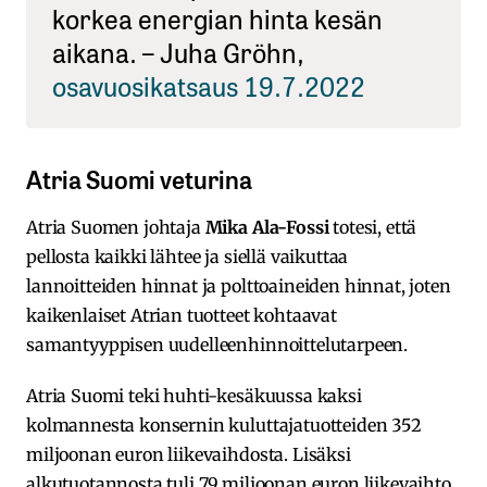
korkea energian hinta kesän
aikana. – Juha Gröhn,
osavuosikatsaus 19.7.2022
Atria Suomi veturina
Atria Suomen johtaja
Mika Ala-Fossi
totesi, että
pellosta kaikki lähtee ja siellä vaikuttaa
lannoitteiden hinnat ja polttoaineiden hinnat, joten
kaikenlaiset Atrian tuotteet kohtaavat
samantyyppisen uudelleenhinnoittelutarpeen.
Atria Suomi teki huhti-kesäkuussa kaksi
kolmannesta konsernin kuluttajatuotteiden 352
miljoonan euron liikevaihdosta. Lisäksi
alkutuotannosta tuli 79 miljoonan euron liikevaihto