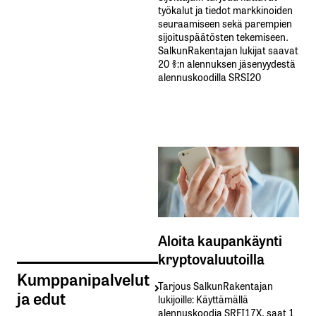
työkalut ja tiedot markkinoiden
seuraamiseen sekä parempien
sijoituspäätösten tekemiseen.
SalkunRakentajan lukijat saavat
20 %:n alennuksen jäsenyydestä
alennuskoodilla SRSI20
Aloita kaupankäynti
kryptovaluutoilla
Kumppanipalvelut
Tarjous SalkunRakentajan
ja edut
lukijoille: Käyttämällä​ ​
alennuskoodia​ ​SRFI17X,​ ​saat​ ​1