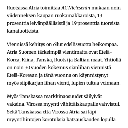
Ruotsissa Atria toimittaa
AC Nielesenin
mukaan noin
viidenneksen kaupan ruokamakkaroista, 13
prosenttia leivänpäällisistä ja 19 prosenttia tuoreista
kanatuotteista.
Viennissä kehitys on ollut edellisvuotta heikompaa.
Atria Suomen tärkeimpiä vientimaita ovat Etelä-
Korea, Kiina, Tanska, Ruotsi ja Baltian maat. Yhtiöllä
on noin 30 vuoden kokemus sianlihan viennistä
Etelä-Koreaan ja tänä vuonna on käynnistynyt
myös siipikarjan lihan vienti, lupien tultua voimaan.
Myös Tanskassa markkinaosuudet säilyivät
vakaina. Virossa myynti vähittäiskaupalle vahvistui.
Sekä Tanskassa että Virossa Atria sai läpi
myyntihintojen korotuksia katsauskauden lopulla.