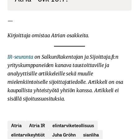
—
Kirjoittaja omistaa Atrian osakkeita.
IR-seuranta
on SalkunRakentajan ja Sijoittaja.fi:n
yrityskumppaneiden kanava taustoittaville ja
analyyttisille artikkeleille sekä muulle
mielenkiintoiselle sijoittajatiedolle. Artikkeli on osa
kaupallista yhteistyötä yhtiön kanssa. Artikkeli ei
sisällä sijoitussuosituksia.
Atria
Atria IR
elintarviketeollisuus
elintarvikeyhtiöt
Juha Gröhn
sianliha