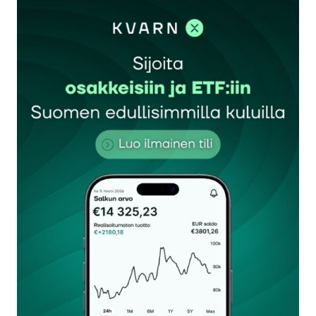
sisään
rekisteröityä
Sähköpostiosoitettasi ei julkaista.
Pakolliset
kentät on merkitty
*
Kommentti
*
Nimesi tai nimimerkkisi
*