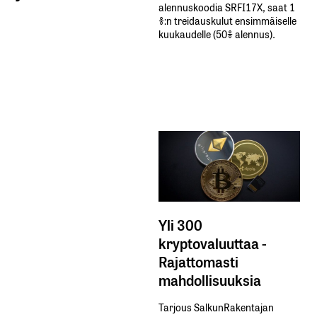
alennuskoodia​ ​SRFI17X,​ ​saat​ ​1
%:n treidauskulut​ ​ensimmäiselle​ ​
kuukaudelle​ ​(50%​ ​alennus).
Yli 300
kryptovaluuttaa -
Rajattomasti
mahdollisuuksia
Tarjous SalkunRakentajan