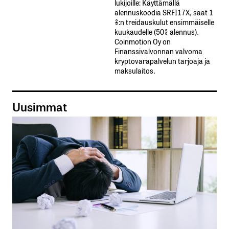
lukijoille: Käyttämällä​ ​
alennuskoodia​ ​SRFI17X,​ ​saat​ ​1
%:n treidauskulut​ ​ensimmäiselle​ ​
kuukaudelle​ ​(50%​ ​alennus).
Coinmotion Oy on
Finanssivalvonnan valvoma
kryptovarapalvelun tarjoaja ja
maksulaitos.
Uusimmat