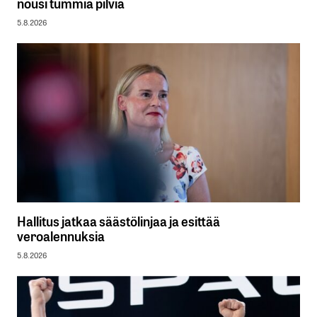
nousi tummia pilviä
5.8.2026
Hallitus jatkaa säästölinjaa ja esittää
veroalennuksia
5.8.2026