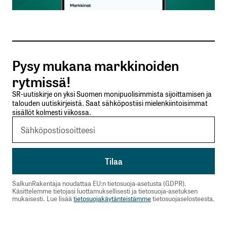
Sähköpostiosoitteesi
*
Tilaa SalkunRakentajan uutiskirje
Pysy mukana markkinoiden
Lähetä kommentti
rytmissä!
SR-uutiskirje on yksi Suomen monipuolisimmista sijoittamisen ja
talouden uutiskirjeistä. Saat sähköpostiisi mielenkiintoisimmat
sisällöt kolmesti viikossa.
SalkunRakentaja noudattaa EU:n tietosuoja-asetusta (GDPR).
Käsittelemme tietojasi luottamuksellisesti ja tietosuoja-asetuksen
mukaisesti. Lue lisää
tietosuojakäytänteistämme
tietosuojaselosteesta.