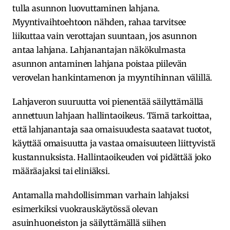
tulla asunnon luovuttaminen lahjana.
Myyntivaihtoehtoon nähden, rahaa tarvitsee
liikuttaa vain verottajan suuntaan, jos asunnon
antaa lahjana. Lahjanantajan näkökulmasta
asunnon antaminen lahjana poistaa piilevän
verovelan hankintamenon ja myyntihinnan välillä.
Lahjaveron suuruutta voi pienentää säilyttämällä
annettuun lahjaan hallintaoikeus. Tämä tarkoittaa,
että lahjanantaja saa omaisuudesta saatavat tuotot,
käyttää omaisuutta ja vastaa omaisuuteen liittyvistä
kustannuksista. Hallintaoikeuden voi pidättää joko
määräajaksi tai eliniäksi.
Antamalla mahdollisimman varhain lahjaksi
esimerkiksi vuokrauskäytössä olevan
asuinhuoneiston ja säilyttämällä siihen