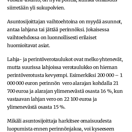
siirretään yli sukupolvien.
Asuntosijoittajan vaihtoehtoina on myydä asunnot,
antaa lahjana tai jättää perinnöksi. Jokaisessa
vaihtoehdossa on luonnollisesti erilaiset
huomioitavat asiat.
Lahja- ja perintöverotaulukot ovat melko yhtenevät,
mutta suurissa lahjoissa verotaulukko on hieman
perintöverotusta kevyempi. Esimerkiksi 200 000 – 1
000 000 euron perinnön vero alarajan kohdalla 21
700 euroa ja alarajan ylimenevästä osasta 16 %, kun
vastaavan lahjan vero on 22 100 euroa ja
ylimenevästä osasta 15 %.
Mikäli asuntosijoittaja harkitsee omaisuudesta
luopumista ennen perinnönjakoa, voi kyseeseen