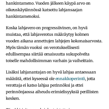
hankintameno. Vuoden jälkeen käypä arvo on
oikeuskäytännössä katsottu lahjansaajan
hankintamenoksi.
Koska lahjavero on progressiivinen, on hyvä
muistaa, että lahjaverotus määräytyy kolmen
vuoden aikana annettujen lahjojen kokonaisarvosta.
Myös tämän vuoksi on verotuksellisesti
edullisempaa siirtää omaisuutta sukupolvelta
toiselle mahdollisimman varhain ja vaiheittain.
Lisäksi lahjanantajan on hyvä lahjaa antaessaan
määrätä, ettei kyseessä ole
ennakkoperintö
, jotta
verottaja ei katso lahjaa perinnöksi ja ettei
perinnönjaossa aiheudu erimielisyyksiä perillisten
kesken.