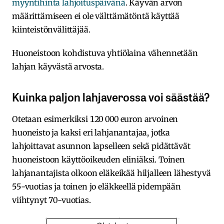
myyntihinta lahjoituspäivänä
. Käyvän arvon
määrittämiseen ei ole välttämätöntä käyttää
kiinteistönvälittäjää.
Huoneistoon kohdistuva yhtiölaina vähennetään
lahjan käyvästä arvosta.
Kuinka paljon lahjaverossa voi säästää?
Otetaan esimerkiksi 120 000 euron arvoinen
huoneisto ja kaksi eri lahjanantajaa, jotka
lahjoittavat asunnon lapselleen sekä pidättävät
huoneistoon käyttöoikeuden eliniäksi. Toinen
lahjanantajista olkoon eläkeikää hiljalleen lähestyvä
55-vuotias ja toinen jo eläkkeellä pidempään
viihtynyt 70-vuotias.