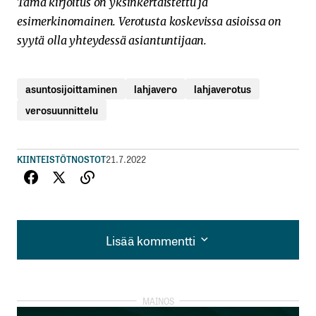
Tämä kirjoitus on yksinkertaistettu ja
esimerkinomainen. Verotusta koskevissa asioissa on
syytä olla yhteydessä asiantuntijaan.
asuntosijoittaminen
lahjavero
lahjaverotus
verosuunnittelu
KIINTEISTÖT
NOSTOT
21.7.2022
Lisää kommentti
Lisää kommentti
kirjautua