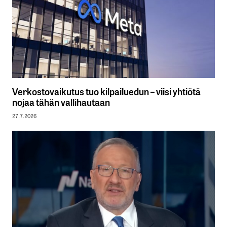
Verkostovaikutus tuo kilpailuedun – viisi yhtiötä
nojaa tähän vallihautaan
27.7.2026