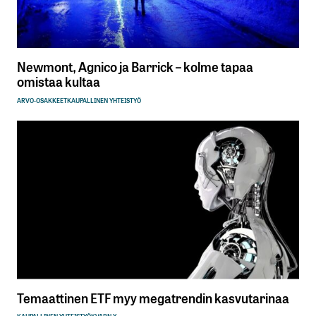
Newmont, Agnico ja Barrick – kolme tapaa
omistaa kultaa
ARVO-OSAKKEET
KAUPALLINEN YHTEISTYÖ
Temaattinen ETF myy megatrendin kasvutarinaa
KAUPALLINEN YHTEISTYÖ
KVARN X