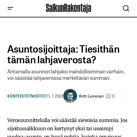
Asuntosijoittaja: Tiesithän
tämän lahjaverosta?
Antamalla asunnon lahjaksi mahdollisimman varhain,
voi säästää lahjaverossa merkittävän summan.
Antti Leinonen
KIINTEISTÖT
NOSTOT
21.7.2022
0
Verosuunnittelulla voi säästää sievoisia summia. Jos
sijoitussalkkuun on kertynyt yksi tai useampi
vuokra-asunto, on hyvä pohtia, kuinka omaisuus