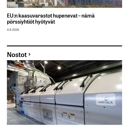
EU:n kaasuvarastot hupenevat – nämä
pörssiyhtiöt hyötyvät
4.8.2026
Nostot