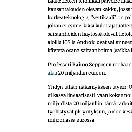
Lääketieteen tekniikka palvelee lääke
kansantalouden olevan kakku, jossa 
korkeateknologia, ”vertikaali” on pal
johon ei esimerkiksi kuluttajatuottei
sairaanhoidon käytössä olevat tietok
aloilla iOS ja Android ovat vallannee
käytetä osana sairaanhoitoa (vaikka k
Professori
Raimo Sepposen
mukaan
alaa
20 miljardiin euroon.
Yhdyn tähän näkemykseen täysin. Ole
ei kasva lineaarisesti, vaan kokee n
miljardista 20 miljardiin, tämä tarko
työllistyvät pk-yrityksiin, joiden k
miljoonassa eurossa.