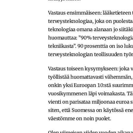
Vastaus ensimmäiseen: lääketieteen t
terveysteknologiaa, joka on puolesta
teknologiaa omana alanaan jo siitäki
huomauttaa: ”90% terveysteknologian
tekniikasta”. 90 prosenttia on iso lu
terveysteknologian teollisuuden työn
Vastaus toiseen kysymykseen: joka 
työllistää huomattavasti vähemmän, 
onkin yksi Euroopan 10:stä suurimmas
vuosikymmenen läpi voimakasta. Täs
vienti on parisataa miljoonaa euroa
siten, että Suomessa on käytössä e
väestömme on noin puolet.
Olen viimeisen viiden vuoden aikan