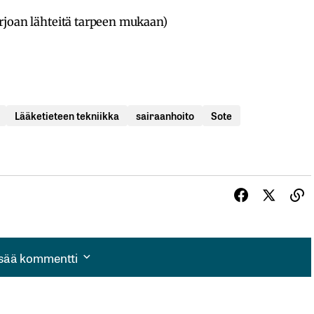
 tarjoan lähteitä tarpeen mukaan)
Lääketieteen tekniikka
sairaanhoito
Sote
isää kommentti
isää kommentti
autua sisään
rekisteröityä