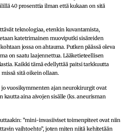
illä 40 prosenttia ilman että kukaan on sitä
yttävät teknologiaa, etenkin kuvantamista,
tetaan katetrimainen muoviputki sisäreiden
ä kohtaan jossa on ahtauma. Putken päässä oleva
uma on saatu laajennettua. Lääketieteellisen
stia. Kaikki tämä edellyttää paitsi tarkkuutta
missä sitä oikein ollaan.
tä jo vuosikymmenten ajan neurokirurgit ovat
en kautta aina aivojen sisälle (ks. aneurisman
uttaakin: ”mini-invasiiviset toimenpiteet ovat niin
ttavin vaihtoehto”, joten miten niitä kehitetään