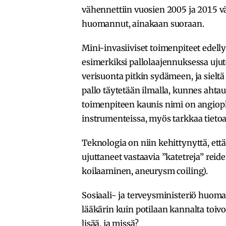
vähennettiin vuosien 2005 ja 2015 väl
huomannut, ainakaan suoraan.
Mini-invasiiviset toimenpiteet edell
esimerkiksi pallolaajennuksessa uju
verisuonta pitkin sydämeen, ja sielt
pallo täytetään ilmalla, kunnes ahta
toimenpiteen kaunis nimi on angiopla
instrumenteissa, myös tarkkaa tietoa 
Teknologia on niin kehittynyttä, et
ujuttaneet vastaavia ”katetreja” reid
koilaaminen, aneurysm coiling).
Sosiaali- ja terveysministeriö huoma
lääkärin kuin potilaan kannalta toivo
lisää, ja missä?