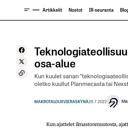
Artikkelit
Nostot
IR-seuranta
Blog
Teknologiateollisu
osa-alue
Kun kuulet sanan ”teknologiaateollis
oletko kuullut Planmecasta tai Nexs
Mik
MAKROTALOUS
VIERASKYNÄ
28.7.2022
Kun ajattelet ilmastonmuutosta, ajatte