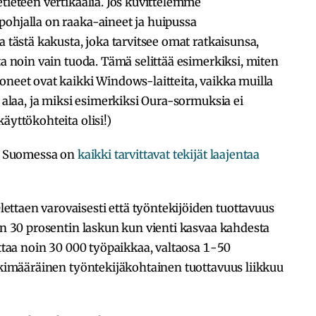
tieteen vertikaalia. Jos kuvittelemme
pohjalla on raaka-aineet ja huipussa
a tästä kakusta, joka tarvitsee omat ratkaisunsa,
ta noin vain tuoda. Tämä selittää esimerkiksi, miten
oneet ovat kaikki Windows-laitteita, vaikka muilla
t alaa, ja miksi esimerkiksi Oura-sormuksia ei
äyttökohteita olisi!)
 Suomessa on
kaikki tarvittavat tekijät laajentaa
ttaen varovaisesti että työntekijöiden tuottavuus
oin 30 prosentin laskun kun vienti kasvaa kahdesta
ittaa noin 30 000 työpaikkaa, valtaosa 1-50
eskimääräinen työntekijäkohtainen tuottavuus liikkuu