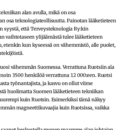
ekniikan alan avulla, mikä on osa
an osa teknologiateollisuutta. Painotan lääketieteen
n syystä, että Terveysteknologia Ry:kin
 vaihtotaseen ylijäämästä tulee lääketieteen
ku, etenkin kun kyseessä on vähemmistö, alle puolet,
tekijöistä.
vuosi vähemmän Suomessa. Verrattuna Ruotsiin ala
noin 3500 henkilöä verrattuna 12 000:een. Ruotsi
ta työnantajista, ja kasvu on ollut viime
tä huolimatta Suomen lääketieteen tekniikan
 suurempi kuin Ruotsin. Esimerkiksi tämä näkyy
nemmän magneettikuvaajia kuin Ruotsissa, vaikka
a saanut keskustella monen maamme alan johtajan