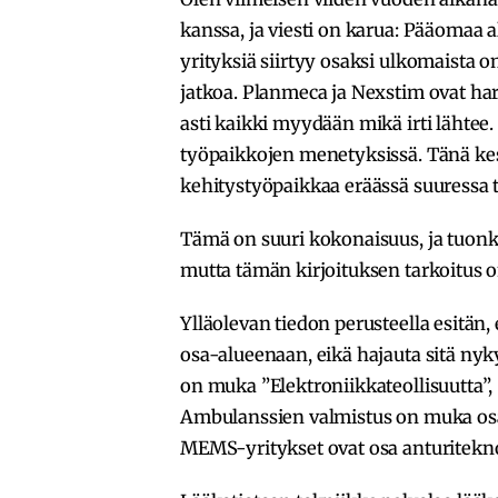
kanssa, ja viesti on karua: Pääomaa 
yrityksiä siirtyy osaksi ulkomaista o
jatkoa. Planmeca ja Nexstim ovat har
asti kaikki myydään mikä irti lähtee.
työpaikkojen menetyksissä. Tänä k
kehitystyöpaikkaa eräässä suuressa ty
Tämä on suuri kokonaisuus, ja tuonkin
mutta tämän kirjoituksen tarkoitus o
Ylläolevan tiedon perusteella esitän
osa-alueenaan, eikä hajauta sitä ny
on muka ”Elektroniikkateollisuutta”,
Ambulanssien valmistus on muka osa 
MEMS-yritykset ovat osa anturitekn