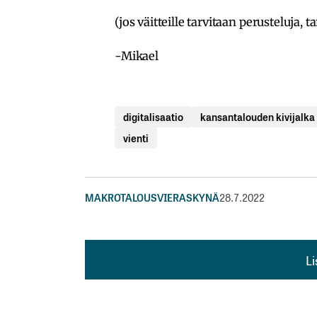
(jos väitteille tarvitaan perusteluja,
-Mikael
digitalisaatio
kansantalouden kivijalka
vienti
MAKROTALOUS
VIERASKYNÄ
28.7.2022
L
L
kirj