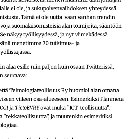
alalle ei ole, ja sukupolvenvaihdoksen yhteydessä
mistusta. Tämä ei ole uutta, vaan vanhan trendin
voja suomalaisomisteisia alan toimijoita, sääntöön
 Se näkyy työllisyydessä, ja nyt viimekädessä
esänä menetimme 70 tutkimus- ja
öllistäjässä.
 alaa esille niin paljon kuin osaan Twitterissä,
n seuraava:
, että Teknologiateollisuus Ry huomioi alan omana
kyiseen viiteen osa-alueeseen. Esimerkiksi Planmeca
CGI
ja
TietoEVRY
ovat muka ”ICT-teollisuutta”.
”rekkateollisuutta”, ja muutenkin esimerkiksi
ologiaa.