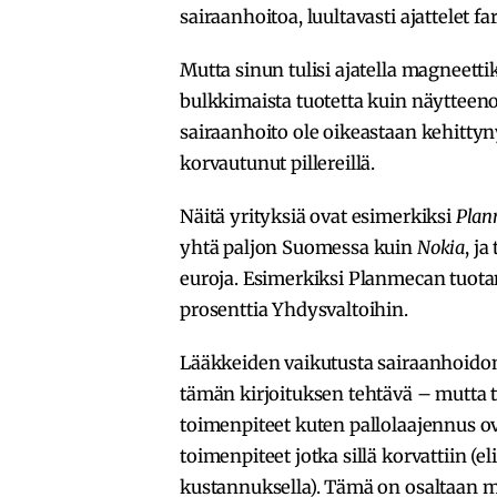
sairaanhoitoa, luultavasti ajattelet f
Mutta sinun tulisi ajatella magneetti
bulkkimaista tuotetta kuin näytteenot
sairaanhoito ole oikeastaan kehittyn
korvautunut pillereillä.
Näitä yrityksiä ovat esimerkiksi
Plan
yhtä paljon Suomessa kuin
Nokia
, j
euroja. Esimerkiksi Planmecan tuota
prosenttia Yhdysvaltoihin.
Lääkkeiden vaikutusta sairaanhoidon
tämän kirjoituksen tehtävä – mutta t
toimenpiteet kuten pallolaajennus o
toimenpiteet jotka sillä korvattiin 
kustannuksella). Tämä on osaltaan ma