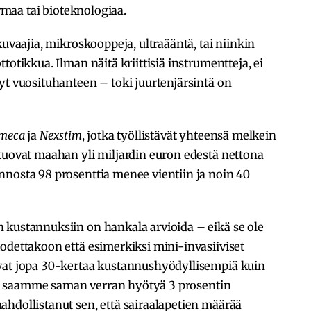
armaa tai bioteknologiaa.
kuvaajia, mikroskooppeja, ultraääntä, tai niinkin
totikkua. Ilman näitä kriittisiä instrumentteja, ei
yt vuosituhanteen – toki juurtenjärsintä on
meca
ja
Nexstim
, jotka työllistävät yhteensä melkein
a tuovat maahan yli miljardin euron edestä nettona
nnosta 98 prosenttia menee vientiin ja noin 40
 kustannuksiin on hankala arvioida – eikä se ole
odettakoon että esimerkiksi mini-invasiiviset
vat jopa 30-kertaa kustannushyödyllisempiä kuin
(eli saamme saman verran hyötyä 3 prosentin
hdollistanut sen, että sairaalapetien määrää