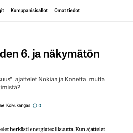
it
Kumppanisisällöt
Omat tiedot
uden 6. ja näkymätön
uus”, ajattelet Nokiaa ja Konetta, mutta
timistä?
ael Koivukangas
0
let herkästi energiateollisuutta. Kun ajattelet