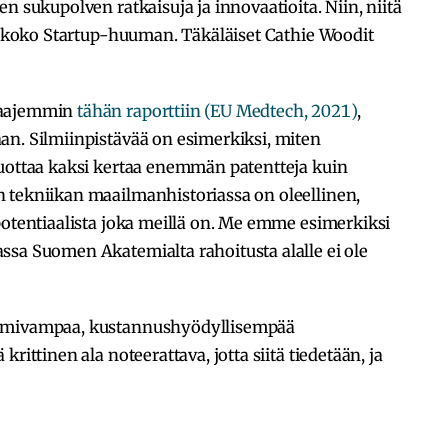
n sukupolven ratkaisuja ja innovaatioita. Niin, niitä
pi koko Startup-huuman. Täkäläiset Cathie Woodit
laajemmin
tähän raporttiin (EU Medtech, 2021)
,
an. Silmiinpistävää on esimerkiksi, miten
tuottaa kaksi kertaa enemmän patentteja kuin
 tekniikan maailmanhistoriassa on oleellinen,
potentiaalista joka meillä on. Me emme esimerkiksi
ssa Suomen Akatemialta rahoitusta alalle ei ole
oimivampaa, kustannushyödyllisempää
rittinen ala noteerattava, jotta siitä tiedetään, ja