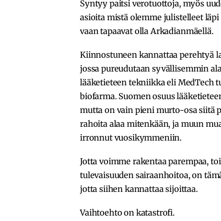
Syntyy paitsi verotuottoja, myös uude
asioita mistä olemme julistelleet lä
vaan tapaavat olla Arkadianmäellä.
Kiinnostuneen kannattaa perehtyä 
jossa pureudutaan syvällisemmin ala
lääketieteen tekniikka eli MedTech 
biofarma. Suomen osuus lääketieteen
mutta on vain pieni murto-osa siitä 
rahoita alaa mitenkään, ja muun mua
irronnut vuosikymmeniin.
Jotta voimme rakentaa parempaa, t
tulevaisuuden sairaanhoitoa, on tämä k
jotta siihen kannattaa sijoittaa.
Vaihtoehto on katastrofi.