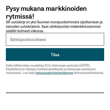
Pysy mukana markkinoiden
Lähetä kommentti
rytmissä!
SR-uutiskirje on yksi Suomen monipuolisimmista sijoittamisen ja
talouden uutiskirjeistä. Saat sähköpostiisi mielenkiintoisimmat
sisällöt kolmesti viikossa.
SalkunRakentaja noudattaa EU:n tietosuoja-asetusta (GDPR).
Käsittelemme tietojasi luottamuksellisesti ja tietosuoja-asetuksen
mukaisesti. Lue lisää
tietosuojakäytänteistämme
tietosuojaselosteesta.