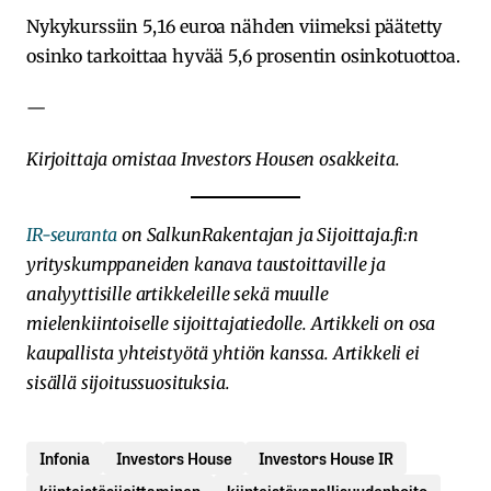
Nykykurssiin 5,16 euroa nähden viimeksi päätetty
osinko tarkoittaa hyvää 5,6 prosentin osinkotuottoa.
—
Kirjoittaja omistaa Investors Housen osakkeita.
IR-seuranta
on SalkunRakentajan ja Sijoittaja.fi:n
yrityskumppaneiden kanava taustoittaville ja
analyyttisille artikkeleille sekä muulle
mielenkiintoiselle sijoittajatiedolle. Artikkeli on osa
kaupallista yhteistyötä yhtiön kanssa. Artikkeli ei
sisällä sijoitussuosituksia.
Infonia
Investors House
Investors House IR
kiinteistösijoittaminen
kiinteistövarallisuudenhoito