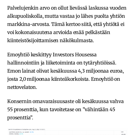
Palvelujenkin arvo on ollut lievässä laskussa vuoden
alkupuoliskolla, mutta vastaa jo lähes puolta yhtiön
markkina-arvosta. Tämä kertoo siitä, että yhtiötä ei
voi kokonaisuutena arvioida enää pelkästään
kiinteistösijoittamisen näkökulmasta.
Emoyhtiö keskittyy Investors Housessa
hallinnointiin ja liiketoiminta on tytäryhtiöissä.
Emon lainat olivat kesäkuussa 4,3 miljoonaa euroa,
josta 2,0 miljoonaa kiinteäkorkoista. Emoyhtiö on
nettovelaton.
Konsernin omavaraisuusaste oli kesäkuussa vahva
55 prosenttia, kun tavoitetase on ”vähintään 45
prosenttia”.