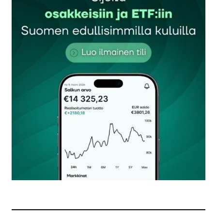
Sähköpostiosoitettasi ei julkaista.
Pakolliset
kentät on merkitty
*
Kommentti
*
Nimesi tai nimimerkkisi
*
Sähköpostiosoitteesi
*
Tilaa SalkunRakentajan uutiskirje