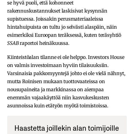
se hyvä puoli, että kohonneet
rakennuskustannukset laskisivat kysynnän
supistuessa. Joissakin perusmateriaaleissa
hintahuipuista on tultu jo selvästi alaspäin, näin
esimerkiksi Euroopan teräksessä, kuten teräsyhtiö
SSAB
raportoi heinäkuussa.
Kiinteistöalan tilanne ei ole helppo. Investors House
on valmis investoimaan hyviin tilaisuuksiin.
Varsinaisia pakkomyyntejä johto ei ole vielä nähnyt,
mutta Roinisen mukaan tuottovaateissa on
nousupaineita ja markkinassa on aiempaa
enemmän vajaakäyttöä niin kasvukeskusten
asunnoissa kuin etätyön myötä toimistoissa.
Haastetta joillekin alan toimijoille