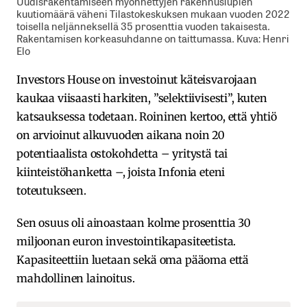
Uudisrakentamiseen myönnettyjen rakennuslupien
kuutiomäärä väheni Tilastokeskuksen mukaan vuoden 2022
toisella neljänneksellä 35 prosenttia vuoden takaisesta.
Rakentamisen korkeasuhdanne on taittumassa. Kuva: Henri
Elo
Investors House on investoinut käteisvarojaan
kaukaa viisaasti harkiten, ”selektiivisesti”, kuten
katsauksessa todetaan. Roininen kertoo, että yhtiö
on arvioinut alkuvuoden aikana noin 20
potentiaalista ostokohdetta – yritystä tai
kiinteistöhanketta –, joista Infonia eteni
toteutukseen.
Sen osuus oli ainoastaan kolme prosenttia 30
miljoonan euron investointikapasiteetista.
Kapasiteettiin luetaan sekä oma pääoma että
mahdollinen lainoitus.