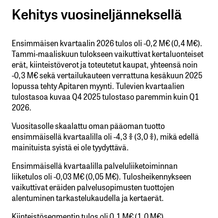
Kehitys vuosineljänneksellä
Ensimmäisen kvartaalin 2026 tulos oli -0,2 M€ (0,4 M€).
Tammi-maaliskuun tulokseen vaikuttivat kertaluonteiset
erät, kiinteistöverot ja toteutetut kaupat, yhteensä noin
-0,3 M€ sekä vertailukauteen verrattuna kesäkuun 2025
lopussa tehty Apitaren myynti. Tulevien kvartaalien
tulostasoa kuvaa Q4 2025 tulostaso paremmin kuin Q1
2026.
Vuositasolle skaalattu oman pääoman tuotto
ensimmäisellä kvartaalilla oli -4,3 % (3,0 %), mikä edellä
mainituista syistä ei ole tyydyttävä.
Ensimmäisellä kvartaalilla palveluliiketoiminnan
liiketulos oli -0,03 M€ (0,05 M€). Tulosheikennykseen
vaikuttivat eräiden palvelusopimusten tuottojen
alentuminen tarkastelukaudella ja kertaerät.
Kiinteistösegmentin tulos oli 0,1 M€ (1,0 M€).