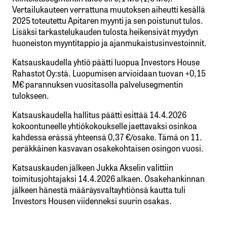
Vertailukauteen verrattuna muutoksen aiheutti kesällä
2025 toteutettu Apitaren myynti ja sen poistunut tulos.
Lisäksi tarkastelukauden tulosta heikensivät myydyn
huoneiston myyntitappio ja ajanmukaistusinvestoinnit.
Katsauskaudella yhtiö päätti luopua Investors House
Rahastot Oy:stä. Luopumisen arvioidaan tuovan +0,15
M€ parannuksen vuositasolla palvelusegmentin
tulokseen.
Katsauskaudella hallitus päätti esittää 14.4.2026
kokoontuneelle yhtiökokoukselle jaettavaksi osinkoa
kahdessa erässä yhteensä 0,37 €/osake. Tämä on 11.
peräkkäinen kasvavan osakekohtaisen osingon vuosi.
Katsauskauden jälkeen Jukka Akselin valittiin
toimitusjohtajaksi 14.4.2026 alkaen. Osakehankinnan
jälkeen hänestä määräysvaltayhtiönsä kautta tuli
Investors Housen viidenneksi suurin osakas.