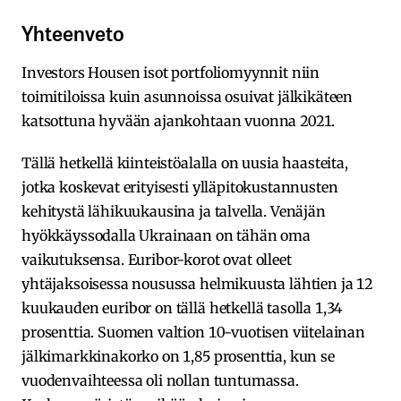
Yhteenveto
Investors Housen isot portfoliomyynnit niin
toimitiloissa kuin asunnoissa osuivat jälkikäteen
katsottuna hyvään ajankohtaan vuonna 2021.
Tällä hetkellä kiinteistöalalla on uusia haasteita,
jotka koskevat erityisesti ylläpitokustannusten
kehitystä lähikuukausina ja talvella. Venäjän
hyökkäyssodalla Ukrainaan on tähän oma
vaikutuksensa. Euribor-korot ovat olleet
yhtäjaksoisessa nousussa helmikuusta lähtien ja 12
kuukauden euribor on tällä hetkellä tasolla 1,34
prosenttia. Suomen valtion 10-vuotisen viitelainan
jälkimarkkinakorko on 1,85 prosenttia, kun se
vuodenvaihteessa oli nollan tuntumassa.