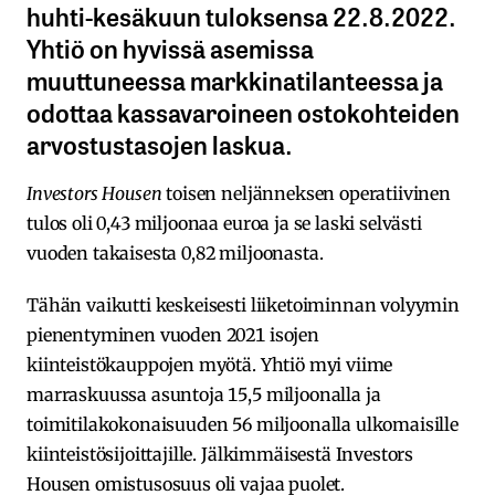
huhti-kesäkuun tuloksensa 22.8.2022.
Yhtiö on hyvissä asemissa
muuttuneessa markkinatilanteessa ja
odottaa kassavaroineen ostokohteiden
arvostustasojen laskua.
Investors Housen
toisen neljänneksen operatiivinen
tulos oli 0,43 miljoonaa euroa ja se laski selvästi
vuoden takaisesta 0,82 miljoonasta.
Tähän vaikutti keskeisesti liiketoiminnan volyymin
pienentyminen vuoden 2021 isojen
kiinteistökauppojen myötä. Yhtiö myi viime
marraskuussa asuntoja 15,5 miljoonalla ja
toimitilakokonaisuuden 56 miljoonalla ulkomaisille
kiinteistösijoittajille. Jälkimmäisestä Investors
Housen omistusosuus oli vajaa puolet.