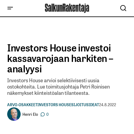
Investors House investoi
kassavarojaan harkiten –
analyysi
Investors House arvioi selektiivisesti uusia
ostokohteita. Lue toimitusjohtaja Petri Roinisen
näkemykset kiinteistöalan tilanteesta.
ARVO-OSAKKEET
INVESTORS HOUSE
SIJOITUSIDEAT
24.8.2022
Henri Elo
0