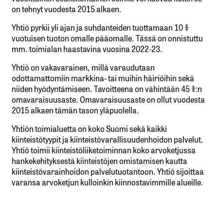
on tehnyt vuodesta 2015 alkaen.
Yhtiö pyrkii yli ajan ja suhdanteiden tuottamaan 10 %
vuotuisen tuoton omalle pääomalle. Tässä on onnistuttu
mm. toimialan haastavina vuosina 2022-23.
Yhtiö on vakavarainen, millä varaudutaan
odottamattomiin markkina- tai muihin häiriöihin sekä
niiden hyödyntämiseen. Tavoitteena on vähintään 45 %:n
omavaraisuusaste. Omavaraisuusaste on ollut vuodesta
2015 alkaen tämän tason yläpuolella.
Yhtiön toimialuetta on koko Suomi sekä kaikki
kiinteistötyypit ja kiinteistövarallisuudenhoidon palvelut.
Yhtiö toimii kiinteistöliiketoiminnan koko arvoketjussa
hankekehityksestä kiinteistöjen omistamisen kautta
kiinteistövarainhoidon palvelutuotantoon. Yhtiö sijoittaa
varansa arvoketjun kulloinkin kiinnostavimmille alueille.