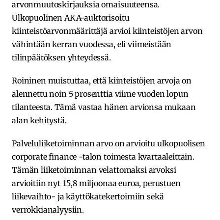
arvonmuutoskirjauksia omaisuuteensa.
Ulkopuolinen AKA-auktorisoitu
kiinteistöarvonmäärittäjä arvioi kiinteistöjen arvon
vähintään kerran vuodessa, eli viimeistään
tilinpäätöksen yhteydessä.
Roininen muistuttaa, että kiinteistöjen arvoja on
alennettu noin 5 prosenttia viime vuoden lopun
tilanteesta. Tämä vastaa hänen arvionsa mukaan
alan kehitystä.
Palveluliiketoiminnan arvo on arvioitu ulkopuolisen
corporate finance -talon toimesta kvartaaleittain.
Tämän liiketoiminnan velattomaksi arvoksi
arvioitiin nyt 15,8 miljoonaa euroa, perustuen
liikevaihto- ja käyttökatekertoimiin sekä
verrokkianalyysiin.