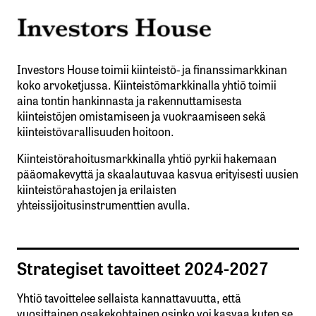
Investors House toimii kiinteistö- ja finanssimarkkinan
koko arvoketjussa. Kiinteistömarkkinalla yhtiö toimii
aina tontin hankinnasta ja rakennuttamisesta
kiinteistöjen omistamiseen ja vuokraamiseen sekä
kiinteistövarallisuuden hoitoon.
Kiinteistörahoitusmarkkinalla yhtiö pyrkii hakemaan
pääomakevyttä ja skaalautuvaa kasvua erityisesti uusien
kiinteistörahastojen ja erilaisten
yhteissijoitusinstrumenttien avulla.
Strategiset tavoitteet 2024-2027
Yhtiö tavoittelee sellaista kannattavuutta, että
vuosittainen osakekohtainen osinko voi kasvaa kuten se