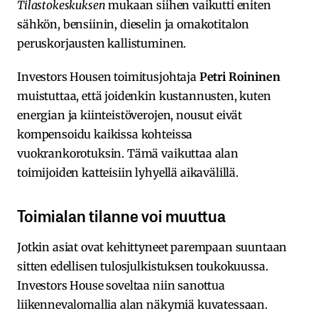
Tilastokeskuksen
mukaan siihen vaikutti eniten
sähkön, bensiinin, dieselin ja omakotitalon
peruskorjausten kallistuminen.
Investors Housen toimitusjohtaja
Petri Roininen
muistuttaa, että joidenkin kustannusten, kuten
energian ja kiinteistöverojen, nousut eivät
kompensoidu kaikissa kohteissa
vuokrankorotuksin. Tämä vaikuttaa alan
toimijoiden katteisiin lyhyellä aikavälillä.
Toimialan tilanne voi muuttua
Jotkin asiat ovat kehittyneet parempaan suuntaan
sitten edellisen tulosjulkistuksen toukokuussa.
Investors House soveltaa niin sanottua
liikennevalomallia alan näkymiä kuvatessaan.