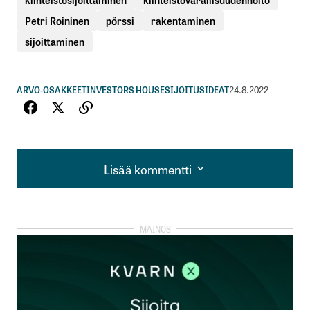
Petri Roininen
pörssi
rakentaminen
sijoittaminen
ARVO-OSAKKEET
INVESTORS HOUSE
SIJOITUSIDEAT
24.8.2022
Lisää kommentti
Lisää kommentti
kirjautua
sisään
rekisteröityä