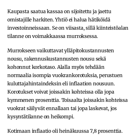
Kaupasta saatua kassaa on sijoitettu ja jaettu
omistajille harkiten. Yhtiö ei halua hätiköidä
investoinneissaan. Se on viisasta, sillä kiinteistöalan
tilanne on voimakkaassa murroksessa.
Murrokseen vaikuttavat ylläpitokustannusten
nousu, rakennuskustannusten nousu sekä
kohonnut korkotaso. Alalla myös tehdään
normaalia isompia vuokrankorotuksia, perustuen
kuluttajahintaindeksin eli inflaation nousuun.
Korotukset voivat joissakin kohteissa olla jopa
kymmenen prosenttia. Toisaalta joissakin kohteissa
vuokrat säilyvät ennallaan tai jopa laskevat, jos
kysyntätilanne on heikompi.
Kotimaan inflaatio oli heinäkuussa 7,8 prosenttia.