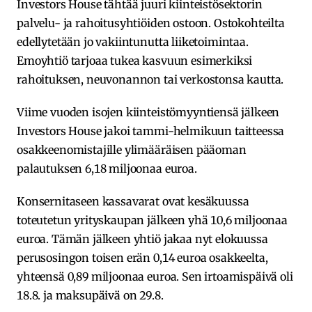
Investors House tähtää juuri kiinteistösektorin
palvelu- ja rahoitusyhtiöiden ostoon. Ostokohteilta
edellytetään jo vakiintunutta liiketoimintaa.
Emoyhtiö tarjoaa tukea kasvuun esimerkiksi
rahoituksen, neuvonannon tai verkostonsa kautta.
Viime vuoden isojen kiinteistömyyntiensä jälkeen
Investors House jakoi tammi-helmikuun taitteessa
osakkeenomistajille ylimääräisen pääoman
palautuksen 6,18 miljoonaa euroa.
Konsernitaseen kassavarat ovat kesäkuussa
toteutetun yrityskaupan jälkeen yhä 10,6 miljoonaa
euroa. Tämän jälkeen yhtiö jakaa nyt elokuussa
perusosingon toisen erän 0,14 euroa osakkeelta,
yhteensä 0,89 miljoonaa euroa. Sen irtoamispäivä oli
18.8. ja maksupäivä on 29.8.