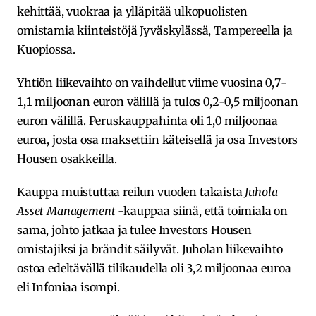
kehittää, vuokraa ja ylläpitää ulkopuolisten
omistamia kiinteistöjä Jyväskylässä, Tampereella ja
Kuopiossa.
Yhtiön liikevaihto on vaihdellut viime vuosina 0,7-
1,1 miljoonan euron välillä ja tulos 0,2-0,5 miljoonan
euron välillä. Peruskauppahinta oli 1,0 miljoonaa
euroa, josta osa maksettiin käteisellä ja osa Investors
Housen osakkeilla.
Kauppa muistuttaa reilun vuoden takaista
Juhola
Asset Management
-kauppaa siinä, että toimiala on
sama, johto jatkaa ja tulee Investors Housen
omistajiksi ja brändit säilyvät. Juholan liikevaihto
ostoa edeltävällä tilikaudella oli 3,2 miljoonaa euroa
eli Infoniaa isompi.