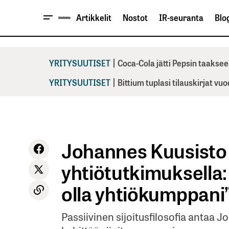
Artikkelit
Nostot
IR-seuranta
Blog
|
YRITYSUUTISET
Coca-Cola jätti Pepsin taaksee
|
YRITYSUUTISET
Bittium tuplasi tilauskirjat vu
Johannes Kuusisto 
yhtiötutkimuksella: 
olla yhtiökumppani
Passiivinen sijoitusfilosofia antaa 