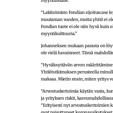
myyntilistalle.
“Lakitoimisto Fondian sijoituscase 
muutaman vuoden, mutta yhtiö ei ole
Fondian tuote ei ole niin hyvä kuin ol
myyntikulttuuria.”
Johanneksen mukaan parasta on löytää
ole vielä havainneet. Tämä mahdollist
“Hyväksyttävän arvon määrittäminen 
Yhtiötutkimuksen perusteella minull
maksaa. Mietin ensin, miten yritys vo
“Arvostuskertoimia käytän vasta, kun
ja yrityksen riskit, kasvumahdollisuu
“Erityisesti nyt arvostuskertoimien 
ovat paisuttaneet koronavaikutukset.