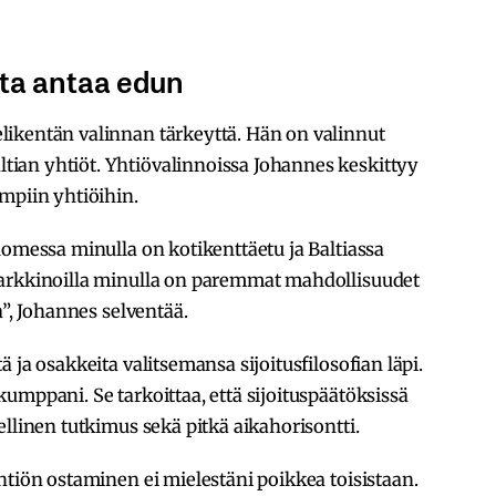
nta antaa edun
ikentän valinnan tärkeyttä. Hän on valinnut
ian yhtiöt. Yhtiövalinnoissa Johannes keskittyy
mpiin yhtiöihin.
uomessa minulla on kotikenttäetu ja Baltiassa
markkinoilla minulla on paremmat mahdollisuudet
a”, Johannes selventää.
 ja osakkeita valitsemansa sijoitusfilosofian läpi.
umppani. Se tarkoittaa, että sijoituspäätöksissä
llinen tutkimus sekä pitkä aikahorisontti.
htiön ostaminen ei mielestäni poikkea toisistaan.