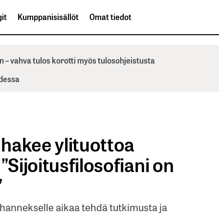
it
Kumppanisisällöt
Omat tiedot
n – vahva tulos korotti myös tulosohjeistusta
odessa
hakee ylituottoa
”Sijoitusfilosofiani on
”
Johannekselle aikaa tehdä tutkimusta ja