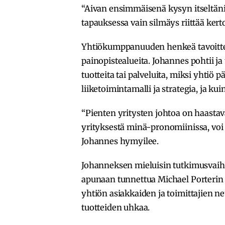
“Aivan ensimmäisenä kysyn itseltäni,
tapauksessa vain silmäys riittää kert
Yhtiökumppanuuden henkeä tavoittele
painopistealueita. Johannes pohtii ja 
tuotteita tai palveluita, miksi yhtiö 
liiketoimintamalli ja strategia, ja ku
“Pienten yritysten johtoa on haastav
yrityksestä minä-pronomiinissa, voi s
Johannes hymyilee.
Johanneksen mieluisin tutkimusvaihe
apunaan tunnettua Michael Porteri
yhtiön asiakkaiden ja toimittajien ne
tuotteiden uhkaa.