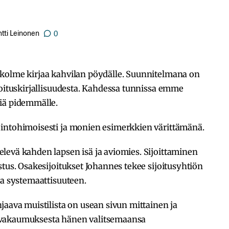
tti Leinonen
0
kolme kirjaa kahvilan pöydälle. Suunnitelmana on
joituskirjallisuudesta. Kahdessa tunnissa emme
iä pidemmälle.
intohimoisesti ja monien esimerkkien värittämänä.
levä kahden lapsen isä ja aviomies. Sijoittaminen
stus. Osakesijoitukset Johannes tekee sijoitusyhtiön
ja systemaattisuuteen.
jaava muistilista on usean sivun mittainen ja
 vakaumuksesta hänen valitsemaansa