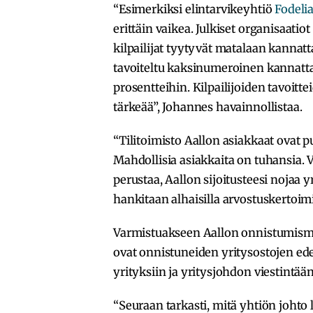
“Esimerkiksi elintarvikeyhtiö
Fodeli
erittäin vaikea. Julkiset organisaatiot
kilpailijat tyytyvät matalaan kannatt
tavoiteltu kaksinumeroinen kannatta
prosentteihin. Kilpailijoiden tavoi
tärkeää”, Johannes havainnollistaa.
“Tilitoimisto Aallon asiakkaat ovat p
Mahdollisia asiakkaita on tuhansia. V
perustaa, Aallon sijoitusteesi nojaa y
hankitaan alhaisilla arvostuskertoimi
Varmistuakseen Aallon onnistumisma
ovat onnistuneiden yritysostojen edel
yrityksiin ja yritysjohdon viestintää
“Seuraan tarkasti, mitä yhtiön johto l