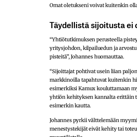
Omat oletukseni voivat kuitenkin oll
Täydellistä sijoitusta ei 
“Yhtiötutkimuksen perusteella pisteyt
yritysjohdon, kilpailuedun ja arvostu
pisteitä”, Johannes huomauttaa.
“Sijoittajat pohtivat usein liian palj
markkinoilla tapahtuvat kuitenkin h
esimerkiksi Kamux kouluttamaan myy
yhtiön kehityksen kannalta erittäin t
esimerkin kautta.
Johannes pyrkii välttelemään myymis
menestystekijät eivät kehity tai toteu