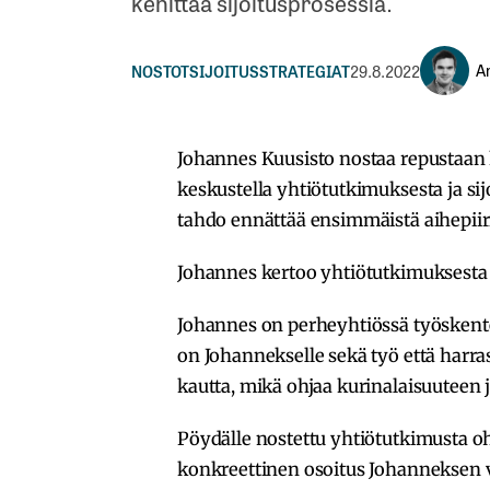
kehittää sijoitusprosessia.
An
NOSTOT
SIJOITUSSTRATEGIAT
29.8.2022
Johannes Kuusisto nostaa repustaan 
keskustella yhtiötutkimuksesta ja si
tahdo ennättää ensimmäistä aihepiir
Johannes kertoo yhtiötutkimuksesta 
Johannes on perheyhtiössä työskente
on Johannekselle sekä työ että harra
kautta, mikä ohjaa kurinalaisuuteen 
Pöydälle nostettu yhtiötutkimusta oh
konkreettinen osoitus Johanneksen