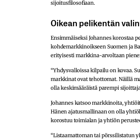
sijoitusfilosofiaan.
Oikean pelikentän vali
Ensimmäiseksi Johannes korostaa pel
kohdemarkkinoikseen Suomen ja Balt
erityisesti markkina-arvoltaan piene
“Yhdysvalloissa kilpailu on kovaa. S
markkinat ovat tehottomat. Näillä 
olla keskimääräistä parempi sijoittaj
Johannes katsoo markkinoita, yhtiöitä
Hänen ajatusmallinaan on olla yhtiök
korostuu toimialan ja yhtiön perustee
“Listaamattoman tai pörssilistatun y