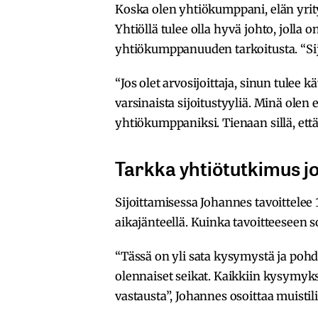
Koska olen yhtiökumppani, elän yrity
Yhtiöllä tulee olla hyvä johto, jolla
yhtiökumppanuuden tarkoitusta. “Sijo
“Jos olet arvosijoittaja, sinun tulee 
varsinaista sijoitustyyliä. Minä o
yhtiökumppaniksi. Tienaan sillä, ett
Tarkka yhtiötutkimus j
Sijoittamisessa Johannes tavoittelee 
aikajänteellä. Kuinka tavoitteeseen s
“Tässä on yli sata kysymystä ja pohd
olennaiset seikat. Kaikkiin kysymyksi
vastausta”, Johannes osoittaa muistil