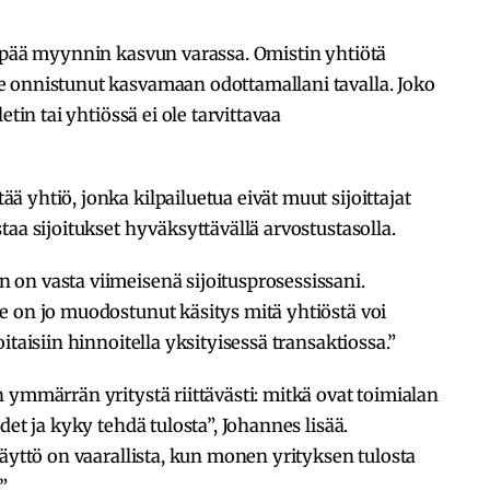
lepää myynnin kasvun varassa. Omistin yhtiötä
 onnistunut kasvamaan odottamallani tavalla. Joko
etin tai yhtiössä ei ole tarvittavaa
 yhtiö, jonka kilpailuetua eivät muut sijoittajat
aa sijoitukset hyväksyttävällä arvostustasolla.
on vasta viimeisenä sijoitusprosessissani.
e on jo muodostunut käsitys mitä yhtiöstä voi
itaisiin hinnoitella yksityisessä transaktiossa.”
 ymmärrän yritystä riittävästi: mitkä ovat toimialan
det ja kyky tehdä tulosta”, Johannes lisää.
käyttö on vaarallista, kun monen yrityksen tulosta
”