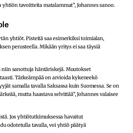
a yhtiön tavoitteita matalammat”, Johannes sanoo.
ole
än yhtiöt. Pisteitä saa esimerkiksi toimialan,
ksen perusteella. Mikään yritys ei saa täysiä
on niin sanottuja häntäriskejä. Muutokset
itaasti. Tärkeämpää on arvioida kykeneekö
jät samalla tavalla Saksassa kuin Suomessa. Se on
ärkeää, mutta haastava selvittää”, Johannes valaisee
tä. Jos yhtiötutkimuksessa havaitut
du odotetulla tavalla, voi yhtiö päätyä