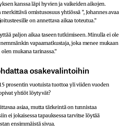
ksen kanssa läpi hyvien ja vaikeiden aikojen.
 on merkittävä omistusosuus yhtiössä ”, Johannes avaa
itusteesille on annettava aikaa toteutua.”
käyttää paljon aikaa taseen tutkimiseen. Minulla ei ole
len enemmänkin vapaamatkustaja, joka menee mukaan
ä olen mukana tarinassa.”
ohdattaa osakevalintoihin
15 prosentin vuotuista tuottoa yli viiden vuoden
opivat yhtiöt löytyvät?
ittavaa asiaa, mutta tärkeintä on tunnistaa
in ei jokaisessa tapauksessa tarvitse löytää
istan ensimmäistä sivua.