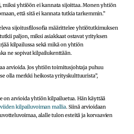
 miksi yhtiöön ei kannata sijoittaa. Monen yhtiön
omaan, että sitä ei kannata tutkia tarkemmin.”
va sijoitusfilosofia määrittelee yhtiötutkimuksen
tutkii paljon, miksi asiakkaat ostavat yrityksen
pärjää kilpailussa sekä mikä on yhtiön
inka ne sopivat kilpailukenttään.
aa arvioida. Jos yhtiön toimitusjohtaja puhuu
e olla merkki heikosta yrityskulttuurista”,
 on arvioida yhtiön kilpailuetua. Hän käyttää
n
viiden kilpailuvoiman mallia
. Siinä arvioidaan
uvotteluvoimaa, alalle tulon esteitä ja korvaavien