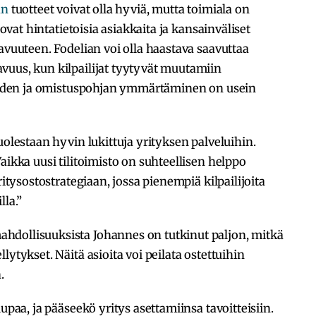
an
tuotteet voivat olla hyviä, mutta toimiala on
 ovat hintatietoisia asiakkaita ja kansainväliset
avuuteen. Fodelian voi olla haastava saavuttaa
vuus, kun kilpailijat tyytyvät muutamiin
tteiden ja omistuspohjan ymmärtäminen on usein
uolestaan hyvin lukittuja yrityksen palveluihin.
aikka uusi tilitoimisto on suhteellisen helppo
ritysostostrategiaan, jossa pienempiä kilpailijoita
lla.”
hdollisuuksista Johannes on tutkinut paljon, mitkä
lytykset. Näitä asioita voi peilata ostettuihin
n.
upaa, ja pääseekö yritys asettamiinsa tavoitteisiin.