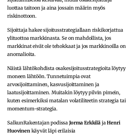
luottaa taitoon ja aina jossain määrin myös
riskinottoon.
Sijoittaja hakee sijoitusstrategiallaan riskikorjattua
ylituottoa markkinasta. Se on mahdollista, jos
markkinat eivät ole tehokkaat ja jos markkinoilla on
anomalioita.
Näistä lähtökohdista osakesijoitusstrategioita löytyy
moneen lähtöön. Tunnetuimpia ovat
arvosijoittaminen, kasvusijoittaminen ja
laatusijoittaminen. Muitakin löytyy pilvin pimein,
kuten esimerkiksi matalan volatiliteetin strategia tai
momentum-strategia.
SalkunRakentajan podissa
Jorma Erkkilä
ja
Henri
Huovinen
käyvät läpi erilaisia