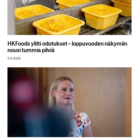
HKFoods ylitti odotukset – loppuvuoden näkymiin
nousi tummia pilviä
5.8.2026