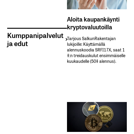
Aloita kaupankäynti
kryptovaluutoilla
Kumppanipalvelut
Tarjous SalkunRakentajan
ja edut
lukijoille: Käyttämällä​ ​
alennuskoodia​ ​SRFI17X,​ ​saat​ ​1
%:n treidauskulut​ ​ensimmäiselle​ ​
kuukaudelle​ ​(50%​ ​alennus).