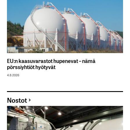
EU:n kaasuvarastot hupenevat – nämä
pörssiyhtiöt hyötyvät
4.8.2026
Nostot