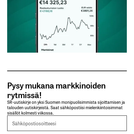
Nimesi tai nimimerkkisi
*
Sähköpostiosoitteesi
*
Tilaa SalkunRakentajan uutiskirje
Pysy mukana markkinoiden
Lähetä kommentti
rytmissä!
SR-uutiskirje on yksi Suomen monipuolisimmista sijoittamisen ja
talouden uutiskirjeistä. Saat sähköpostiisi mielenkiintoisimmat
sisällöt kolmesti viikossa.