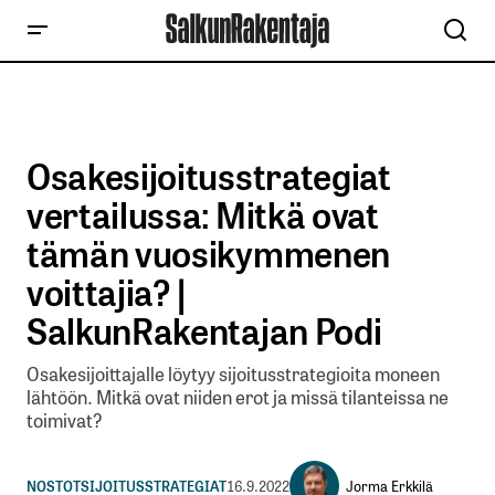
Osakesijoitusstrategiat
vertailussa: Mitkä ovat
tämän vuosikymmenen
voittajia? |
SalkunRakentajan Podi
Osakesijoittajalle löytyy sijoitusstrategioita moneen
lähtöön. Mitkä ovat niiden erot ja missä tilanteissa ne
toimivat?
Jorma Erkkilä
NOSTOT
SIJOITUSSTRATEGIAT
16.9.2022