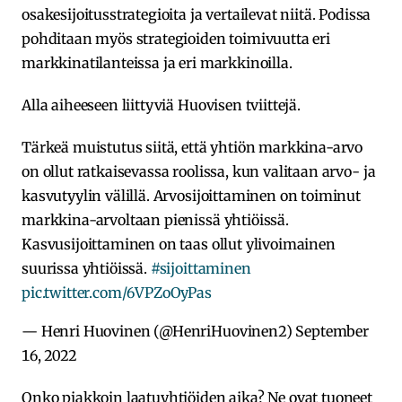
osakesijoitusstrategioita ja vertailevat niitä. Podissa
pohditaan myös strategioiden toimivuutta eri
markkinatilanteissa ja eri markkinoilla.
Alla aiheeseen liittyviä Huovisen tviittejä.
Tärkeä muistutus siitä, että yhtiön markkina-arvo
on ollut ratkaisevassa roolissa, kun valitaan arvo- ja
kasvutyylin välillä. Arvosijoittaminen on toiminut
markkina-arvoltaan pienissä yhtiöissä.
Kasvusijoittaminen on taas ollut ylivoimainen
suurissa yhtiöissä.
#sijoittaminen
pic.twitter.com/6VPZoOyPas
— Henri Huovinen (@HenriHuovinen2)
September
16, 2022
Onko piakkoin laatuyhtiöiden aika? Ne ovat tuoneet