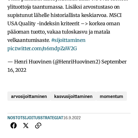
ylituottoja taantumassa. Lisäksi arvostustaso on
supistunut lähelle historiallista keskiarvoa. MSCI
USA Quality -indeksin kriteerit –> korkea oman
pääoman tuotto, vakaa tuloskasvu ja matala
velkaantumisaste.
#sijoittaminen
pic.twitter.com/n6mdpZaW2G
— Henri Huovinen (@HenriHuovinen2)
September
16, 2022
arvosijoittaminen
kasvusijoittaminen
momentum
NOSTOT
SIJOITUSSTRATEGIAT
16.9.2022