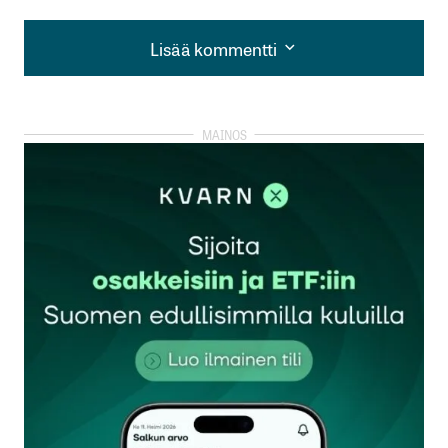
Lisää kommentti
Lisää kommentti
kirjautua
sisään
rekisteröityä
Sähköpostiosoitettasi ei julkaista.
Pakolliset
kentät on merkitty
*
Kommentti
*