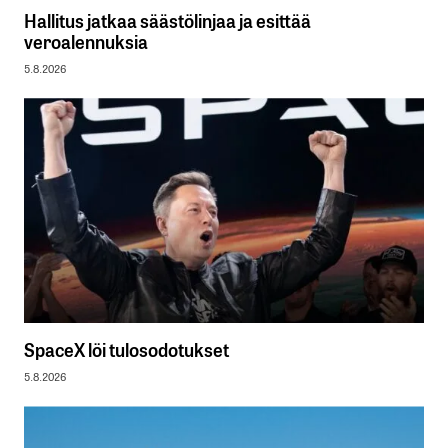
Hallitus jatkaa säästölinjaa ja esittää
veroalennuksia
5.8.2026
SpaceX löi tulosodotukset
5.8.2026