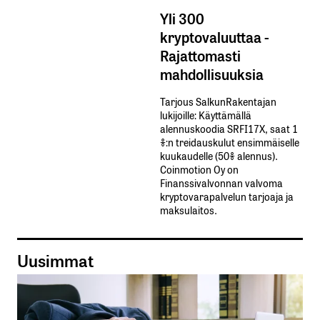
Yli 300
kryptovaluuttaa -
Rajattomasti
mahdollisuuksia
Tarjous SalkunRakentajan
lukijoille: Käyttämällä​ ​
alennuskoodia​ ​SRFI17X,​ ​saat​ ​1
%:n treidauskulut​ ​ensimmäiselle​ ​
kuukaudelle​ ​(50%​ ​alennus).
Coinmotion Oy on
Finanssivalvonnan valvoma
kryptovarapalvelun tarjoaja ja
maksulaitos.
Uusimmat