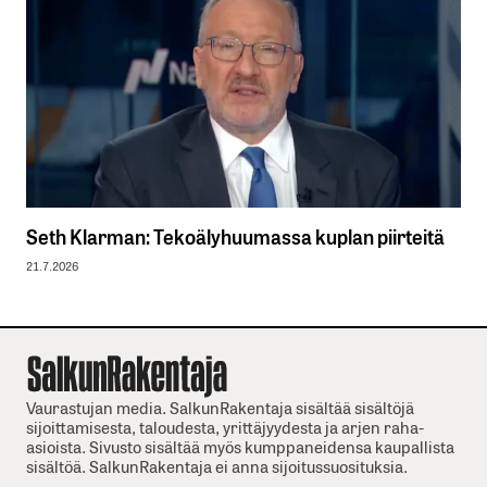
Seth Klarman: Tekoälyhuumassa kuplan piirteitä
21.7.2026
Vaurastujan media. SalkunRakentaja sisältää sisältöjä
sijoittamisesta, taloudesta, yrittäjyydesta ja arjen raha-
asioista. Sivusto sisältää myös kumppaneidensa kaupallista
sisältöä. SalkunRakentaja ei anna sijoitussuosituksia.