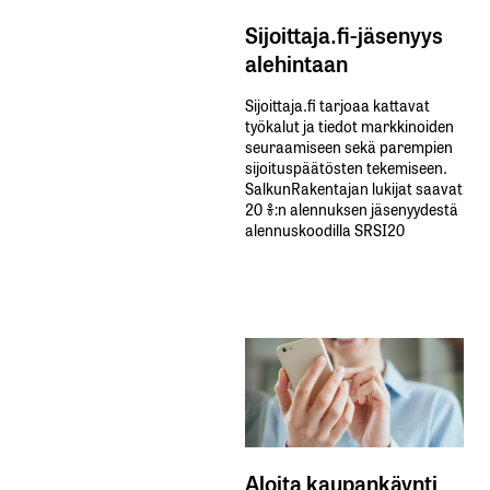
Sijoittaja.fi-jäsenyys
alehintaan
Sijoittaja.fi tarjoaa kattavat
työkalut ja tiedot markkinoiden
seuraamiseen sekä parempien
sijoituspäätösten tekemiseen.
SalkunRakentajan lukijat saavat
20 %:n alennuksen jäsenyydestä
alennuskoodilla SRSI20
Aloita kaupankäynti