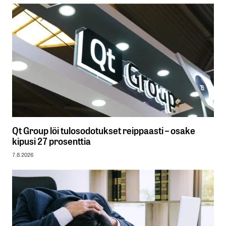
Qt Group löi tulosodotukset reippaasti – osake
kipusi 27 prosenttia
7.8.2026