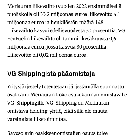
Meriauran liikevaihto vuoden 2022 ensimmäisellä
puoliskolla oli 33,2 miljoonaa euroa, liikevoitto 4,1
miljoonaa euroa ja henkilöstön määrä 148.
Liikevaihto kasvoi edellisvuodesta 30 prosenttia. VG
EcoFuelin liikevaihto oli tammi–kesäkuussa 0,6
miljoonaa euroa, jossa kasvua 30 prosenttia.
Liikevoitto oli 0,02 miljoonaa euroa.
VG-Shippingistä pääomistaja
Yritysjärjestely toteutetaan järjestämällä suunnattu
osakeanti Meriauran koko osakekannan omistavalle
VG-Shippingille. VG-Shipping on Meriauran
omistava holding-yhtiö, eikä sillä ole muuta
varsinaista liiketoimintaa.
Savosolarin osakkeenomistajien osuus tulee