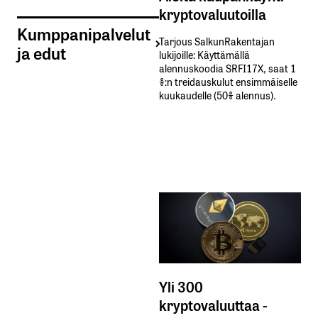
kryptovaluutoilla
Kumppanipalvelut
Tarjous SalkunRakentajan
ja edut
lukijoille: Käyttämällä​ ​
alennuskoodia​ ​SRFI17X,​ ​saat​ ​1
%:n treidauskulut​ ​ensimmäiselle​ ​
kuukaudelle​ ​(50%​ ​alennus).
Yli 300
kryptovaluuttaa -