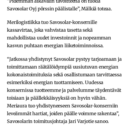
”Pidemmän aikavälin tavoitteena on tuoda
Savosolar Oyj pörssin päälistalle”, Mälkiä toteaa.
Merilogistiikka tuo Savosolar-konsernille
kassavirtaa, joka vahvistaa tasetta sekä
mahdollistaa uudet investoinnit ja nopeamman
kasvun puhtaan energian liiketoiminnoissa.
“Jatkossa yhdistynyt Savosolar pystyy tarjoamaan ja
toimittamaan räätälöidympiä uusiutuvan energian
kokonaistoimituksia sekä osallistumaan tarvittaessa
esimerkiksi energian tuottamiseen. Uudessa
konsernissa tuotteemme ja palvelumme täydentävät
toisiaan ja päällekkäisyyksiä on hyvin vähän.
Meriaura tuo yhdistyneeseen Savosolar-konserniin
leveämmät hartiat, joiden päälle voimme rakentaa”,
Savosolarin toimitusjohtaja Jari Varjotie sanoo.