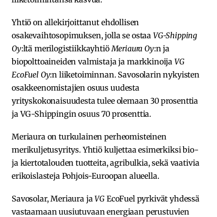
Yhtiö on allekirjoittanut ehdollisen
osakevaihtosopimuksen, jolla se ostaa
VG-Shipping
Oy
:ltä merilogistiikkayhtiö
Meriaura Oy
:n ja
biopolttoaineiden valmistaja ja markkinoija
VG
EcoFuel Oy
:n liiketoiminnan. Savosolarin nykyisten
osakkeenomistajien osuus uudesta
yrityskokonaisuudesta tulee olemaan 30 prosenttia
ja VG-Shippingin osuus 70 prosenttia.
Meriaura on turkulainen perheomisteinen
merikuljetusyritys. Yhtiö kuljettaa esimerkiksi bio-
ja kiertotalouden tuotteita, agribulkia, sekä vaativia
erikoislasteja Pohjois-Euroopan alueella.
Savosolar, Meriaura ja
VG
EcoFuel pyrkivät yhdessä
vastaamaan uusiutuvaan energiaan perustuvien