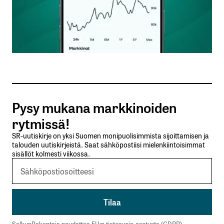
Nimesi tai nimimerkkisi
*
Sähköpostiosoitteesi
*
Tilaa SalkunRakentajan uutiskirje
Pysy mukana markkinoiden
Lähetä kommentti
rytmissä!
SR-uutiskirje on yksi Suomen monipuolisimmista sijoittamisen ja
talouden uutiskirjeistä. Saat sähköpostiisi mielenkiintoisimmat
sisällöt kolmesti viikossa.
SalkunRakentaja noudattaa EU:n tietosuoja-asetusta (GDPR).