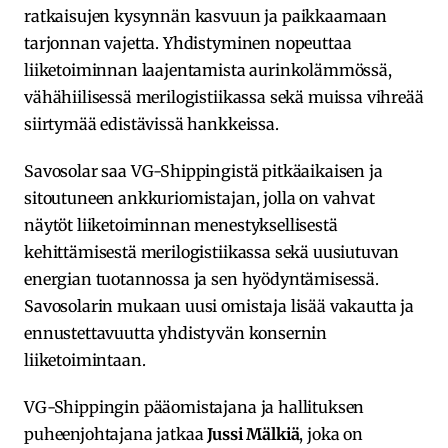
ratkaisujen kysynnän kasvuun ja paikkaamaan
tarjonnan vajetta. Yhdistyminen nopeuttaa
liiketoiminnan laajentamista aurinkolämmössä,
vähähiilisessä merilogistiikassa sekä muissa vihreää
siirtymää edistävissä hankkeissa.
Savosolar saa VG-Shippingistä pitkäaikaisen ja
sitoutuneen ankkuriomistajan, jolla on vahvat
näytöt liiketoiminnan menestyksellisestä
kehittämisestä merilogistiikassa sekä uusiutuvan
energian tuotannossa ja sen hyödyntämisessä.
Savosolarin mukaan uusi omistaja lisää vakautta ja
ennustettavuutta yhdistyvän konsernin
liiketoimintaan.
VG-Shippingin pääomistajana ja hallituksen
puheenjohtajana jatkaa
Jussi Mälkiä
, joka on