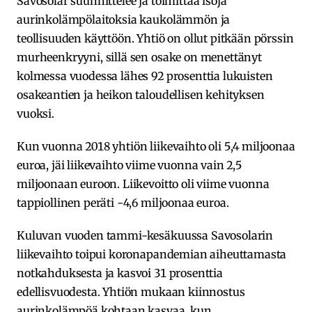
Savosolar suunnittelee ja toimittaa isoja
aurinkolämpölaitoksia kaukolämmön ja
teollisuuden käyttöön. Yhtiö on ollut pitkään pörssin
murheenkryyni, sillä sen osake on menettänyt
kolmessa vuodessa lähes 92 prosenttia lukuisten
osakeantien ja heikon taloudellisen kehityksen
vuoksi.
Kun vuonna 2018 yhtiön liikevaihto oli 5,4 miljoonaa
euroa, jäi liikevaihto viime vuonna vain 2,5
miljoonaan euroon. Liikevoitto oli viime vuonna
tappiollinen peräti -4,6 miljoonaa euroa.
Kuluvan vuoden tammi-kesäkuussa Savosolarin
liikevaihto toipui koronapandemian aiheuttamasta
notkahduksesta ja kasvoi 31 prosenttia
edellisvuodesta. Yhtiön mukaan kiinnostus
aurinkolämpöä kohtaan kasvaa, kun