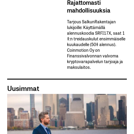
Rajattomasti
mahdollisuuksia
Tarjous SalkunRakentajan
lukijoille: Käyttämällä​ ​
alennuskoodia​ ​SRFI17X,​ ​saat​ ​1
%:n treidauskulut​ ​ensimmäiselle​ ​
kuukaudelle​ ​(50%​ ​alennus).
Coinmotion Oy on
Finanssivalvonnan valvoma
kryptovarapalvelun tarjoaja ja
maksulaitos.
Uusimmat