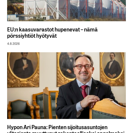
EU:n kaasuvarastot hupenevat – nämä
pörssiyhtiöt hyötyvät
4.8.2026
Hypon Ari Pauna: Pienten sijoitusasuntojen
ylitarjonta muuttunut rakenteelliseksi ongelmaksi