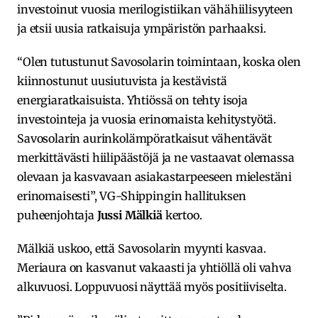
investoinut vuosia merilogistiikan vähähiilisyyteen
ja etsii uusia ratkaisuja ympäristön parhaaksi.
“Olen tutustunut Savosolarin toimintaan, koska olen
kiinnostunut uusiutuvista ja kestävistä
energiaratkaisuista. Yhtiössä on tehty isoja
investointeja ja vuosia erinomaista kehitystyötä.
Savosolarin aurinkolämpöratkaisut vähentävät
merkittävästi hiilipäästöjä ja ne vastaavat olemassa
olevaan ja kasvavaan asiakastarpeeseen mielestäni
erinomaisesti”, VG-Shippingin hallituksen
puheenjohtaja
Jussi Mälkiä
kertoo.
Mälkiä uskoo, että Savosolarin myynti kasvaa.
Meriaura on kasvanut vakaasti ja yhtiöllä oli vahva
alkuvuosi. Loppuvuosi näyttää myös positiiviselta.