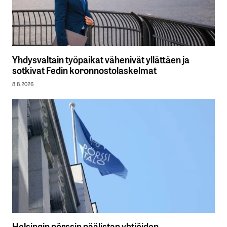
Yhdysvaltain työpaikat vähenivät yllättäen ja
sotkivat Fedin koronnostolaskelmat
8.8.2026
Helsingin pörssin päälistan yhtiöiden