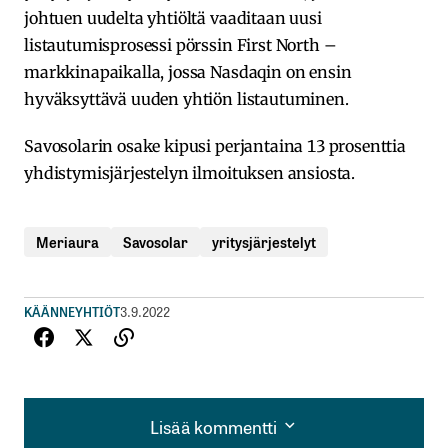
johtuen uudelta yhtiöltä vaaditaan uusi
listautumisprosessi pörssin First North –
markkinapaikalla, jossa Nasdaqin on ensin
hyväksyttävä uuden yhtiön listautuminen.
Savosolarin osake kipusi perjantaina 13 prosenttia
yhdistymisjärjestelyn ilmoituksen ansiosta.
Meriaura
Savosolar
yritysjärjestelyt
KÄÄNNEYHTIÖT
3.9.2022
Lisää kommentti