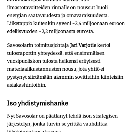
ilmastotavoitteiden rinnalle on noussut huoli
energian saatavuudesta ja omavaraisuudesta.
Liiketappio kuitenkin syveni -2,4 miljoonaan euroon
edellisvuoden -2,2 miljoonasta eurosta.
Savosolarin toimitusjohtaja
Jari Varjotie
kertoi
tulosraportin yhteydessä, että ensimmäisen
vuosipuoliskon tulosta heikensi erityisesti
materiaalikustannusten nousu, jota yhtiö ei
pystynyt siirtämään aiemmin sovittuihin kiinteisiin
asiakashintoihin.
Iso yhdistymishanke
Nyt Savosolar on päättänyt tehdä ison strategisen
järjestelyn, jonka turvin se yrittää vauhdittaa
liiketoimintansa kasvua.