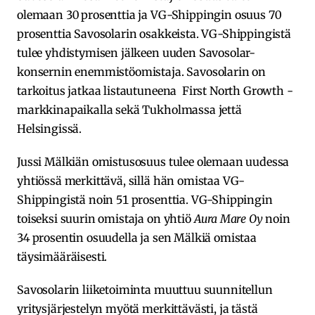
olemaan 30 prosenttia ja VG-Shippingin osuus 70
prosenttia Savosolarin osakkeista. VG-Shippingistä
tulee yhdistymisen jälkeen uuden Savosolar-
konsernin enemmistöomistaja. Savosolarin on
tarkoitus jatkaa listautuneena First North Growth -
markkinapaikalla sekä Tukholmassa jettä
Helsingissä.
Jussi Mälkiän omistusosuus tulee olemaan uudessa
yhtiössä merkittävä, sillä hän omistaa VG-
Shippingistä noin 51 prosenttia. VG-Shippingin
toiseksi suurin omistaja on yhtiö
Aura Mare Oy
noin
34 prosentin osuudella ja sen Mälkiä omistaa
täysimääräisesti.
Savosolarin liiketoiminta muuttuu suunnitellun
yritysjärjestelyn myötä merkittävästi, ja tästä