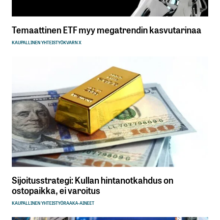
Temaattinen ETF myy megatrendin kasvutarinaa
KAUPALLINEN YHTEISTYÖ
KVARN X
Sijoitusstrategi: Kullan hintanotkahdus on
ostopaikka, ei varoitus
KAUPALLINEN YHTEISTYÖ
RAAKA-AINEET