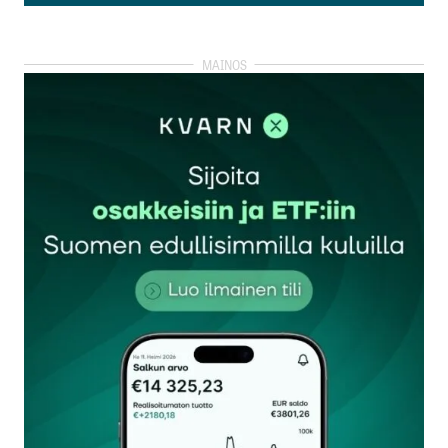
Lisää kommentti
kirjautua
sisään
rekisteröityä
Sähköpostiosoitettasi ei julkaista.
Pakolliset
kentät on merkitty
*
Kommentti
*