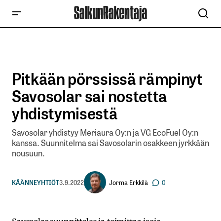
Pitkään pörssissä rämpinyt
Savosolar sai nostetta
yhdistymisestä
Savosolar yhdistyy Meriaura Oy:n ja VG EcoFuel Oy:n
kanssa. Suunnitelma sai Savosolarin osakkeen jyrkkään
nousuun.
Jorma Erkkilä
KÄÄNNEYHTIÖT
3.9.2022
0