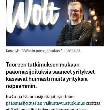
Kasvuyhtiö Woltin perusjaosakas Riku Mäkelä.
Tuoreen tutkimuksen mukaan
pääomasijoituksia saaneet yritykset
kasvavat huimasti muita yrityksiä
nopeammin.
PwC:n ja Pääomasijoittajat ry:n tuore
pääomasijoitusalan vaikuttavuustutkimus
osoittaa,
että pääomasijoittajien omistamat yritykset