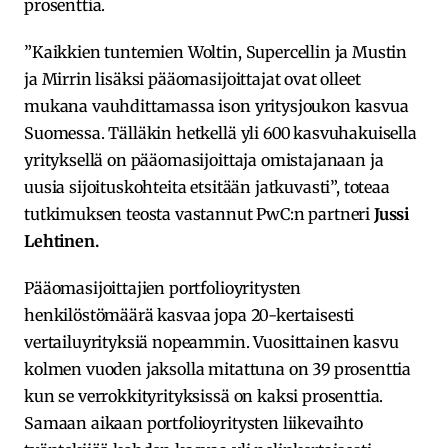
prosenttia.
”Kaikkien tuntemien Woltin, Supercellin ja Mustin
ja Mirrin lisäksi pääomasijoittajat ovat olleet
mukana vauhdittamassa ison yritysjoukon kasvua
Suomessa. Tälläkin hetkellä yli 600 kasvuhakuisella
yrityksellä on pääomasijoittaja omistajanaan ja
uusia sijoituskohteita etsitään jatkuvasti”, toteaa
tutkimuksen teosta vastannut PwC:n partneri
Jussi
Lehtinen.
Pääomasijoittajien portfolioyritysten
henkilöstömäärä kasvaa jopa 20-kertaisesti
vertailuyrityksiä nopeammin. Vuosittainen kasvu
kolmen vuoden jaksolla mitattuna on 39 prosenttia
kun se verrokkityrityksissä on kaksi prosenttia.
Samaan aikaan portfolioyritysten liikevaihto