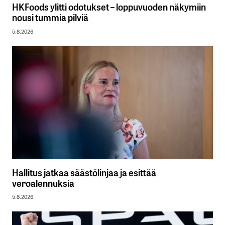
HKFoods ylitti odotukset – loppuvuoden näkymiin
nousi tummia pilviä
5.8.2026
Hallitus jatkaa säästölinjaa ja esittää
veroalennuksia
5.8.2026