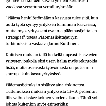
työntekijää kohden kasvaa yli nelinkertaisesti
vuodessa verrattuna vertailuryhmään.
”Pääosa henkilöstömäärän kasvusta tulee siitä, kun
uutta työtä syntyy yrityksen toiminnan kasvaessa,
mutta myös yritysostot ovat osa pääomasijoittajien
strategiaa”, toteaa Pääomasijoittajat ry:n
tutkimuksista vastaava
Jonne Kuittinen.
Kuittisen mukaan tällä hetkellä nopeasti kasvavien
yritysten joukolla olisi usein halua myös rekrytoida
lisää, mutta osaavasta työvoimasta on pulaa niin
startup- kuin kasvuyrityksissä.
Pääomasijoituksiin sisältyy aina riskinottoa.
Tutkimuksen mukaan yrityksistä 13–30 prosentin
liikevaihto laskee kolmen vuoden aikana. Tämä voi
johtua kuitenkin myös esimerkiksi