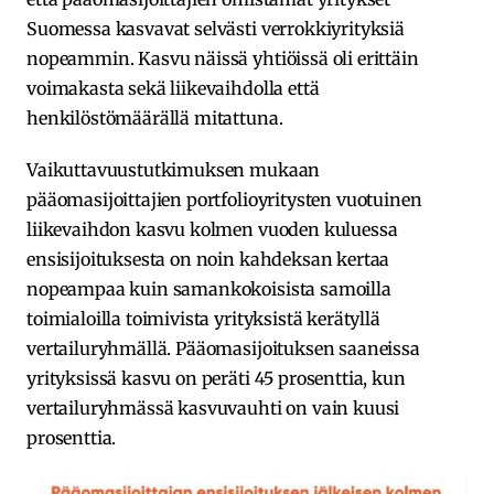
Suomessa kasvavat selvästi verrokkiyrityksiä
nopeammin. Kasvu näissä yhtiöissä oli erittäin
voimakasta sekä liikevaihdolla että
henkilöstömäärällä mitattuna.
Vaikuttavuustutkimuksen mukaan
pääomasijoittajien portfolioyritysten vuotuinen
liikevaihdon kasvu kolmen vuoden kuluessa
ensisijoituksesta on noin kahdeksan kertaa
nopeampaa kuin samankokoisista samoilla
toimialoilla toimivista yrityksistä kerätyllä
vertailuryhmällä. Pääomasijoituksen saaneissa
yrityksissä kasvu on peräti 45 prosenttia, kun
vertailuryhmässä kasvuvauhti on vain kuusi
prosenttia.