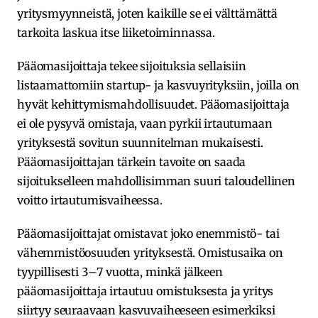
yritysmyynneistä, joten kaikille se ei välttämättä
tarkoita laskua itse liiketoiminnassa.
Pääomasijoittaja tekee sijoituksia sellaisiin
listaamattomiin startup- ja kasvuyrityksiin, joilla on
hyvät kehittymismahdollisuudet. Pääomasijoittaja
ei ole pysyvä omistaja, vaan pyrkii irtautumaan
yrityksestä sovitun suunnitelman mukaisesti.
Pääomasijoittajan tärkein tavoite on saada
sijoitukselleen mahdollisimman suuri taloudellinen
voitto irtautumisvaiheessa.
Pääomasijoittajat omistavat joko enemmistö- tai
vähemmistöosuuden yrityksestä. Omistusaika on
tyypillisesti 3–7 vuotta, minkä jälkeen
pääomasijoittaja irtautuu omistuksesta ja yritys
siirtyy seuraavaan kasvuvaiheeseen esimerkiksi