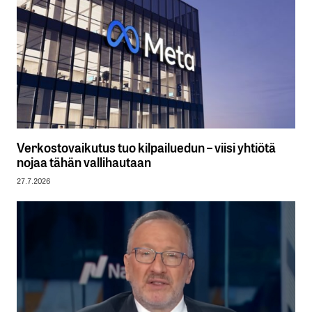
Verkostovaikutus tuo kilpailuedun – viisi yhtiötä
nojaa tähän vallihautaan
27.7.2026