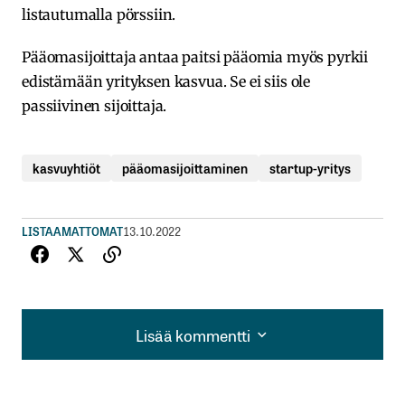
listautumalla pörssiin.
Pääomasijoittaja antaa paitsi pääomia myös pyrkii
edistämään yrityksen kasvua. Se ei siis ole
passiivinen sijoittaja.
kasvuyhtiöt
pääomasijoittaminen
startup-yritys
LISTAAMATTOMAT
13.10.2022
Lisää kommentti
Lisää kommentti