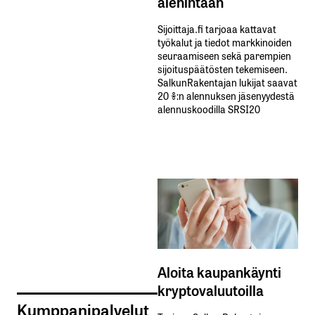
alehintaan
Sijoittaja.fi tarjoaa kattavat
työkalut ja tiedot markkinoiden
seuraamiseen sekä parempien
sijoituspäätösten tekemiseen.
SalkunRakentajan lukijat saavat
20 %:n alennuksen jäsenyydestä
alennuskoodilla SRSI20
Aloita kaupankäynti
kryptovaluutoilla
Kumppanipalvelut