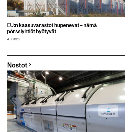
EU:n kaasuvarastot hupenevat – nämä
pörssiyhtiöt hyötyvät
4.8.2026
Nostot