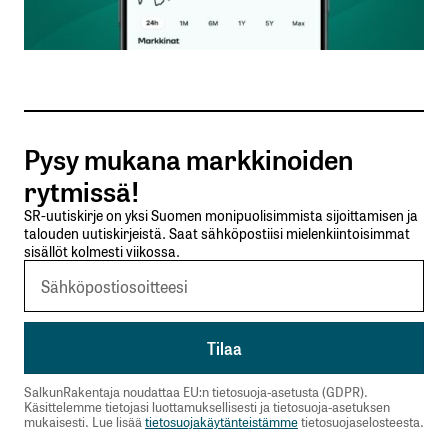
Sähköpostiosoitteesi
*
Tilaa SalkunRakentajan uutiskirje
Pysy mukana markkinoiden
Lähetä kommentti
rytmissä!
SR-uutiskirje on yksi Suomen monipuolisimmista sijoittamisen ja
talouden uutiskirjeistä. Saat sähköpostiisi mielenkiintoisimmat
sisällöt kolmesti viikossa.
SalkunRakentaja noudattaa EU:n tietosuoja-asetusta (GDPR).
Käsittelemme tietojasi luottamuksellisesti ja tietosuoja-asetuksen
mukaisesti. Lue lisää
tietosuojakäytänteistämme
tietosuojaselosteesta.