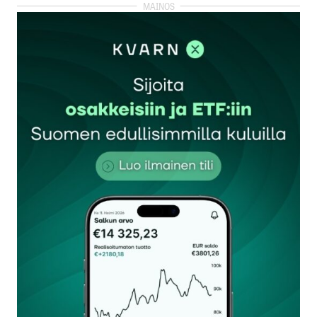
kirjautua
sisään
rekisteröityä
Sähköpostiosoitettasi ei julkaista.
Pakolliset
kentät on merkitty
*
Kommentti
*
Nimesi tai nimimerkkisi
*