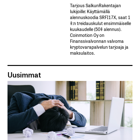
Tarjous SalkunRakentajan
lukijoille: Käyttämällä​ ​
alennuskoodia​ ​SRFI17X,​ ​saat​ ​1
%:n treidauskulut​ ​ensimmäiselle​ ​
kuukaudelle​ ​(50%​ ​alennus).
Coinmotion Oy on
Finanssivalvonnan valvoma
kryptovarapalvelun tarjoaja ja
maksulaitos.
Uusimmat