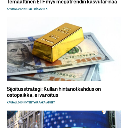
Temaattinen ETF myy megatrendin kasvutarinaa
KAUPALLINEN YHTEISTYÖ
KVARN X
Sijoitusstrategi: Kullan hintanotkahdus on
ostopaikka, ei varoitus
KAUPALLINEN YHTEISTYÖ
RAAKA-AINEET