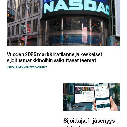
Vuoden 2026 markkinatilanne ja keskeiset
sijoitusmarkkinoihin vaikuttavat teemat
KAUPALLINEN YHTEISTYÖ
KVARN X
Sijoittaja.fi-jäsenyys