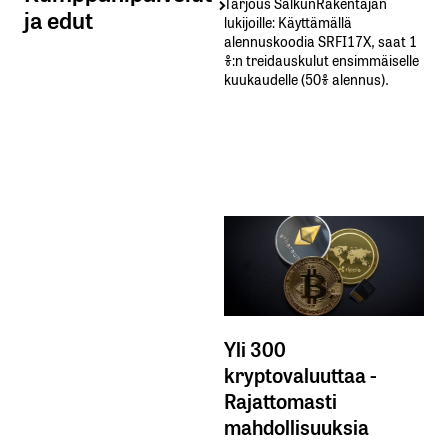
Tarjous SalkunRakentajan
ja edut
lukijoille: Käyttämällä​ ​
alennuskoodia​ ​SRFI17X,​ ​saat​ ​1
%:n treidauskulut​ ​ensimmäiselle​ ​
kuukaudelle​ ​(50%​ ​alennus).
Yli 300
kryptovaluuttaa -
Rajattomasti
mahdollisuuksia