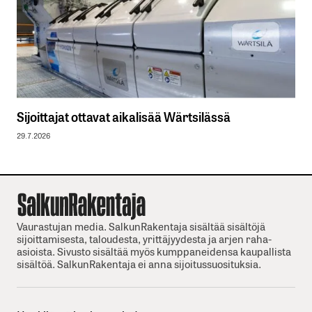
Sijoittajat ottavat aikalisää Wärtsilässä
29.7.2026
Vaurastujan media. SalkunRakentaja sisältää sisältöjä
sijoittamisesta, taloudesta, yrittäjyydesta ja arjen raha-
asioista. Sivusto sisältää myös kumppaneidensa kaupallista
sisältöä. SalkunRakentaja ei anna sijoitussuosituksia.