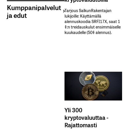
Kumppanipalvelut
Tarjous SalkunRakentajan
ja edut
lukijoille: Käyttämällä​ ​
alennuskoodia​ ​SRFI17X,​ ​saat​ ​1
%:n treidauskulut​ ​ensimmäiselle​ ​
kuukaudelle​ ​(50%​ ​alennus).
Yli 300
kryptovaluuttaa -
Rajattomasti