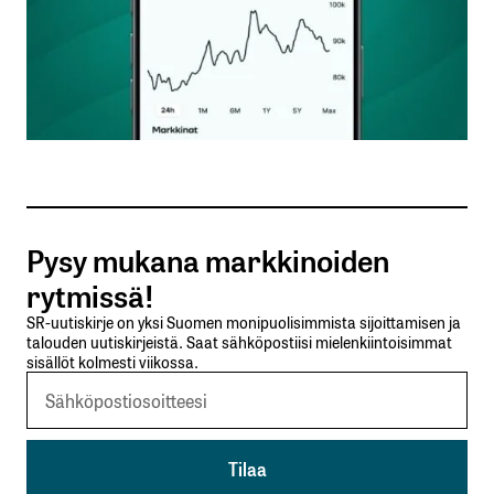
Nimesi tai nimimerkkisi
*
Sähköpostiosoitteesi
*
Tilaa SalkunRakentajan uutiskirje
Pysy mukana markkinoiden
Lähetä kommentti
rytmissä!
SR-uutiskirje on yksi Suomen monipuolisimmista sijoittamisen ja
talouden uutiskirjeistä. Saat sähköpostiisi mielenkiintoisimmat
sisällöt kolmesti viikossa.