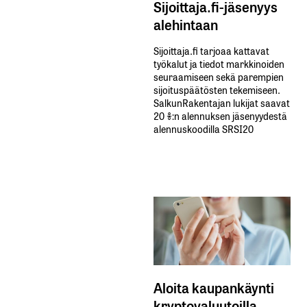
Sijoittaja.fi-jäsenyys
alehintaan
Sijoittaja.fi tarjoaa kattavat
työkalut ja tiedot markkinoiden
seuraamiseen sekä parempien
sijoituspäätösten tekemiseen.
SalkunRakentajan lukijat saavat
20 %:n alennuksen jäsenyydestä
alennuskoodilla SRSI20
Aloita kaupankäynti
kryptovaluutoilla