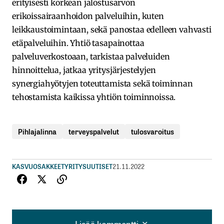
erityisesti korkean jalostusarvon
erikoissairaanhoidon palveluihin, kuten
leikkaustoimintaan, sekä panostaa edelleen vahvasti
etäpalveluihin. Yhtiö tasapainottaa
palveluverkostoaan, tarkistaa palveluiden
hinnoittelua, jatkaa yritysjärjestelyjen
synergiahyötyjen toteuttamista sekä toiminnan
tehostamista kaikissa yhtiön toiminnoissa.
Pihlajalinna
terveyspalvelut
tulosvaroitus
KASVUOSAKKEET
YRITYSUUTISET
21.11.2022
Lisää kommentti