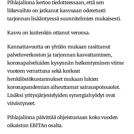
Pihlajalinna kertoo tiedotteessaan, että sen
liikevaihto on jatkanut kasvuaan odotetusti
tarjonnan lisääntyessä suunnitelmien mukaisesti.
Kasvu on kuitenkin ottanut veronsa.
Kannattavuutta on yhtiön mukaan rasittanut
palveluverkoston ja tarjonnan kasvattaminen,
koronapalveluiden kysynnän heikentyminen viime
vuoteen verrattuna sekä korkeat
henkilöstökustannukset mukaan lukien
koronapandemian aiheuttamat sairauspoissaolot.
Lisäksi yritysjärjestelyiden synergiahyödyt ovat
viivästyneet.
Pihlajalinna päivittää ohjeistustaan koko vuoden
oikaistun EBITAn osalta.