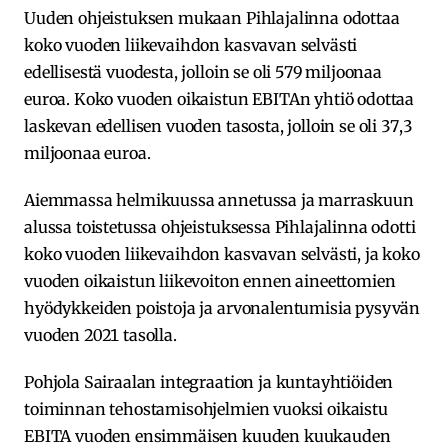
Uuden ohjeistuksen mukaan Pihlajalinna odottaa
koko vuoden liikevaihdon kasvavan selvästi
edellisestä vuodesta, jolloin se oli 579 miljoonaa
euroa. Koko vuoden oikaistun EBITAn yhtiö odottaa
laskevan edellisen vuoden tasosta, jolloin se oli 37,3
miljoonaa euroa.
Aiemmassa helmikuussa annetussa ja marraskuun
alussa toistetussa ohjeistuksessa Pihlajalinna odotti
koko vuoden liikevaihdon kasvavan selvästi, ja koko
vuoden oikaistun liikevoiton ennen aineettomien
hyödykkeiden poistoja ja arvonalentumisia pysyvän
vuoden 2021 tasolla.
Pohjola Sairaalan integraation ja kuntayhtiöiden
toiminnan tehostamisohjelmien vuoksi oikaistu
EBITA vuoden ensimmäisen kuuden kuukauden