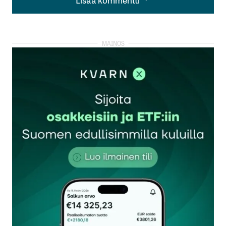
Lisää kommentti
kirjautua
sisään
rekisteröityä
Sähköpostiosoitettasi ei julkaista.
Pakolliset
kentät on merkitty
*
Kommentti
*