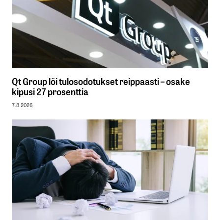
Qt Group löi tulosodotukset reippaasti – osake
kipusi 27 prosenttia
7.8.2026