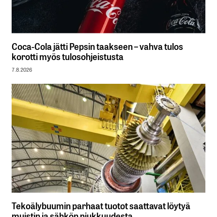
Coca-Cola jätti Pepsin taakseen – vahva tulos
korotti myös tulosohjeistusta
7.8.2026
Tekoälybuumin parhaat tuotot saattavat löytyä
muistin ja sähkön niukkuudesta