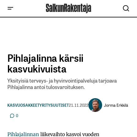
Pihlajalinna kärsii
kasvukivuista
Yksityisiä terveys- ja hyvinvointipalveluja tarjoava
Pihlajalinna antoi tulosvaroituksen.
Jorma Erkkilä
KASVUOSAKKEET
YRITYSUUTISET
21.11.2022
0
Pihlajalinnan
liikevaihto kasvoi vuoden