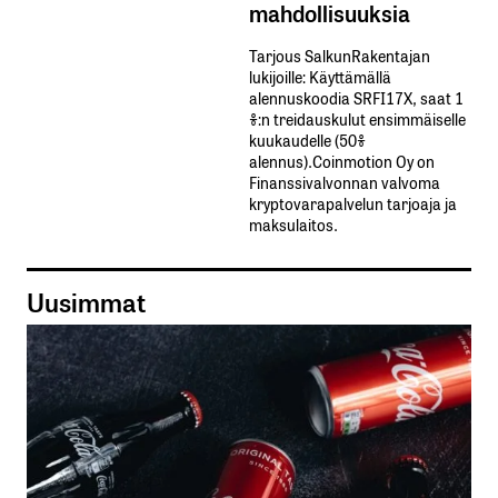
mahdollisuuksia
Tarjous SalkunRakentajan
lukijoille: Käyttämällä​ ​
alennuskoodia​ ​SRFI17X,​ ​saat​ ​1
%:n treidauskulut​ ​ensimmäiselle​ ​
kuukaudelle​ ​(50%​ ​
alennus).Coinmotion Oy on
Finanssivalvonnan valvoma
kryptovarapalvelun tarjoaja ja
maksulaitos.
Uusimmat