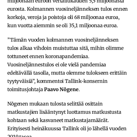
miljoonaan euroon vertailukauden 5,5 miljoonasta
eurosta. Kolmannen vuosineljänneksen tulos ennen
korkoja, veroja ja poistoja oli 68 miljoonaa euroa,
kun vuotta aiemmin se oli 35,1 miljoonaa euroa.
”Tämän vuoden kolmannen vuosineljänneksen
tulos alkaa vihdoin muistuttaa sitä, mihin olimme
tottuneet ennen koronapandemiaa.
Vuosineljännestulos ei ole vielä pandemiaa
edeltävällä tasolla, mutta olemme tulokseen erittäin
tyytyväisiä”, kommentoi Tallink-konsernin
toimitusjohtaja
Paavo Nõgene
.
Nõgenen mukaan tulosta selittää osittain
matkustajien lisääntynyt luottamus matkustusta
kohtaan sekä kasvaneet matkustajamäärät.
Erityisesti heinäkuussa Tallink oli jo lähellä vuoden
2019 tasoa.