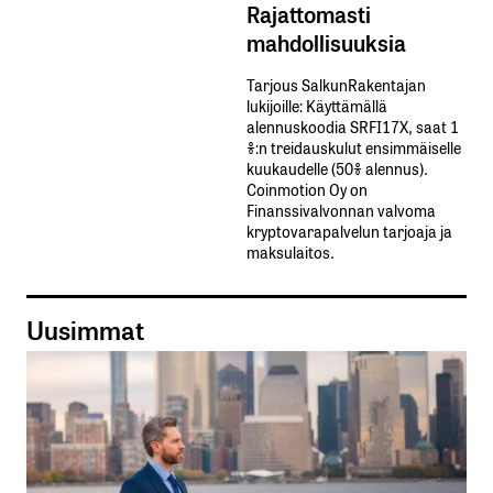
Rajattomasti
mahdollisuuksia
Tarjous SalkunRakentajan
lukijoille: Käyttämällä​ ​
alennuskoodia​ ​SRFI17X,​ ​saat​ ​1
%:n treidauskulut​ ​ensimmäiselle​ ​
kuukaudelle​ ​(50%​ ​alennus).
Coinmotion Oy on
Finanssivalvonnan valvoma
kryptovarapalvelun tarjoaja ja
maksulaitos.
Uusimmat