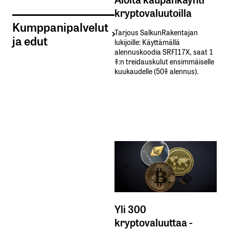
kryptovaluutoilla
Kumppanipalvelut
Tarjous SalkunRakentajan
ja edut
lukijoille: Käyttämällä​ ​
alennuskoodia​ ​SRFI17X,​ ​saat​ ​1
%:n treidauskulut​ ​ensimmäiselle​ ​
kuukaudelle​ ​(50%​ ​alennus).
Yli 300
kryptovaluuttaa -