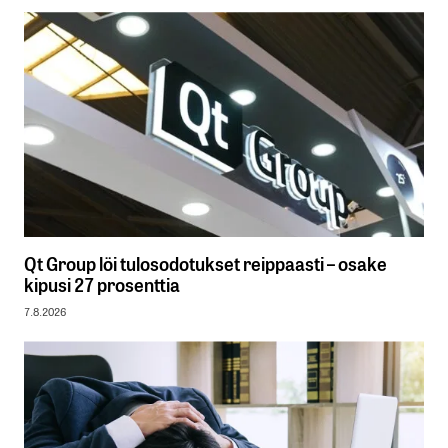
Qt Group löi tulosodotukset reippaasti – osake
kipusi 27 prosenttia
7.8.2026