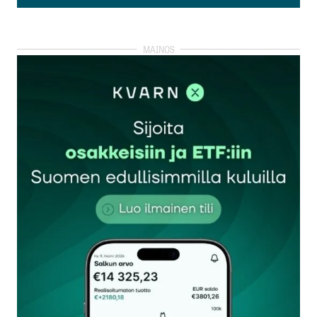
Lisää kommentti
kirjautua
sisään
rekisteröityä
Sähköpostiosoitettasi ei julkaista.
Pakolliset
kentät on merkitty
*
Kommentti
*