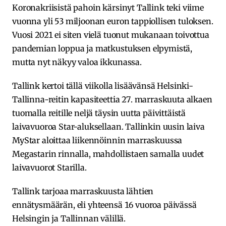
Koronakriisistä pahoin kärsinyt Tallink teki viime
vuonna yli 53 miljoonan euron tappiollisen tuloksen.
Vuosi 2021 ei siten vielä tuonut mukanaan toivottua
pandemian loppua ja matkustuksen elpymistä,
mutta nyt näkyy valoa ikkunassa.
Tallink kertoi tällä viikolla lisäävänsä Helsinki-
Tallinna-reitin kapasiteettia 27. marraskuuta alkaen
tuomalla reitille neljä täysin uutta päivittäistä
laivavuoroa Star-aluksellaan. Tallinkin uusin laiva
MyStar aloittaa liikennöinnin marraskuussa
Megastarin rinnalla, mahdollistaen samalla uudet
laivavuorot Starilla.
Tallink tarjoaa marraskuusta lähtien
ennätysmäärän, eli yhteensä 16 vuoroa päivässä
Helsingin ja Tallinnan välillä.