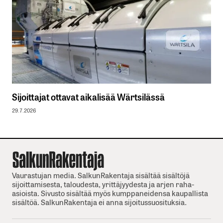
Sijoittajat ottavat aikalisää Wärtsilässä
29.7.2026
Vaurastujan media. SalkunRakentaja sisältää sisältöjä
sijoittamisesta, taloudesta, yrittäjyydesta ja arjen raha-
asioista. Sivusto sisältää myös kumppaneidensa kaupallista
sisältöä. SalkunRakentaja ei anna sijoitussuosituksia.