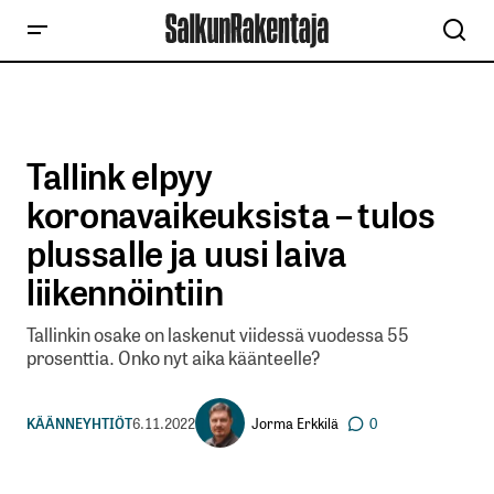
Tallink elpyy
koronavaikeuksista – tulos
plussalle ja uusi laiva
liikennöintiin
Tallinkin osake on laskenut viidessä vuodessa 55
prosenttia. Onko nyt aika käänteelle?
Jorma Erkkilä
KÄÄNNEYHTIÖT
6.11.2022
0