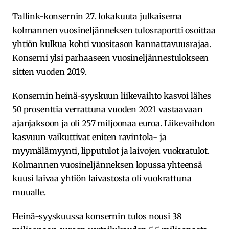
Tallink-konsernin 27. lokakuuta julkaisema
kolmannen vuosineljänneksen tulosraportti osoittaa
yhtiön kulkua kohti vuositason kannattavuusrajaa.
Konserni ylsi parhaaseen vuosineljännestulokseen
sitten vuoden 2019.
Konsernin heinä-syyskuun liikevaihto kasvoi lähes
50 prosenttia verrattuna vuoden 2021 vastaavaan
ajanjaksoon ja oli 257 miljoonaa euroa. Liikevaihdon
kasvuun vaikuttivat eniten ravintola- ja
myymälämyynti, lipputulot ja laivojen vuokratulot.
Kolmannen vuosineljänneksen lopussa yhteensä
kuusi laivaa yhtiön laivastosta oli vuokrattuna
muualle.
Heinä-syyskuussa konsernin tulos nousi 38