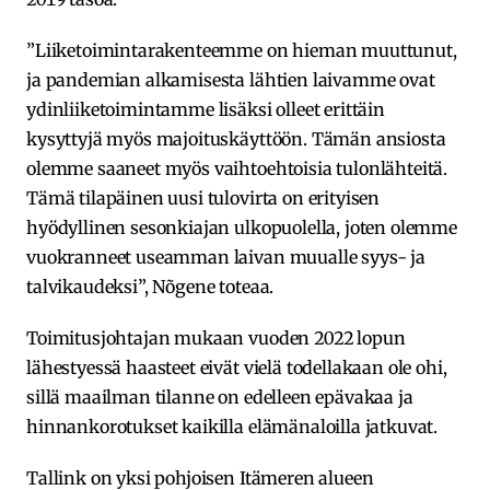
”Liiketoimintarakenteemme on hieman muuttunut,
ja pandemian alkamisesta lähtien laivamme ovat
ydinliiketoimintamme lisäksi olleet erittäin
kysyttyjä myös majoituskäyttöön. Tämän ansiosta
olemme saaneet myös vaihtoehtoisia tulonlähteitä.
Tämä tilapäinen uusi tulovirta on erityisen
hyödyllinen sesonkiajan ulkopuolella, joten olemme
vuokranneet useamman laivan muualle syys- ja
talvikaudeksi”, Nõgene toteaa.
Toimitusjohtajan mukaan vuoden 2022 lopun
lähestyessä haasteet eivät vielä todellakaan ole ohi,
sillä maailman tilanne on edelleen epävakaa ja
hinnankorotukset kaikilla elämänaloilla jatkuvat.
Tallink on yksi pohjoisen Itämeren alueen