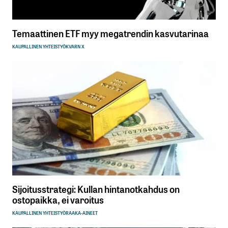
Temaattinen ETF myy megatrendin kasvutarinaa
KAUPALLINEN YHTEISTYÖ
KVARN X
Sijoitusstrategi: Kullan hintanotkahdus on
ostopaikka, ei varoitus
KAUPALLINEN YHTEISTYÖ
RAAKA-AINEET