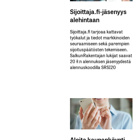
Sijoittaja.fi-jäsenyys
alehintaan
Sijoittaja.fi tarjoaa kattavat
työkalut ja tiedot markkinoiden
seuraamiseen sekä parempien
sijoituspäätösten tekemiseen.
SalkunRakentajan lukijat saavat
20 %:n alennuksen jäsenyydestä
alennuskoodilla SRSI20
Aloita kaupankäynti