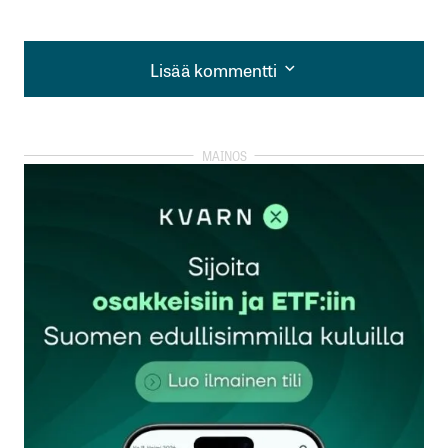
Lisää kommentti
Lisää kommentti
kirjautua
sisään
rekisteröityä
Sähköpostiosoitettasi ei julkaista.
Pakolliset
kentät on merkitty
*
Kommentti
*