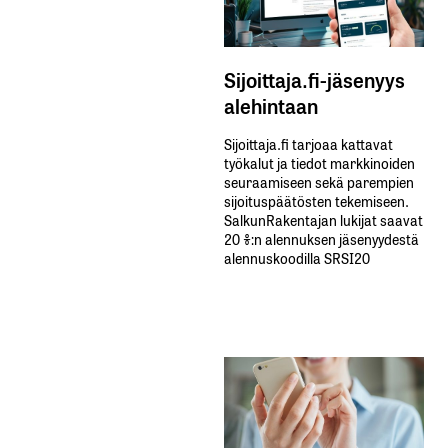
Sijoittaja.fi-jäsenyys
alehintaan
Sijoittaja.fi tarjoaa kattavat
työkalut ja tiedot markkinoiden
seuraamiseen sekä parempien
sijoituspäätösten tekemiseen.
SalkunRakentajan lukijat saavat
20 %:n alennuksen jäsenyydestä
alennuskoodilla SRSI20