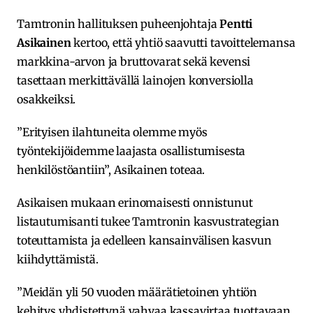
Tamtronin hallituksen puheenjohtaja
Pentti
Asikainen
kertoo, että yhtiö saavutti tavoittelemansa
markkina-arvon ja bruttovarat sekä kevensi
tasettaan merkittävällä lainojen konversiolla
osakkeiksi.
”Erityisen ilahtuneita olemme myös
työntekijöidemme laajasta osallistumisesta
henkilöstöantiin”, Asikainen toteaa.
Asikaisen mukaan erinomaisesti onnistunut
listautumisanti tukee Tamtronin kasvustrategian
toteuttamista ja edelleen kansainvälisen kasvun
kiihdyttämistä.
”Meidän yli 50 vuoden määrätietoinen yhtiön
kehitys yhdistettynä vahvaa kassavirtaa tuottavaan