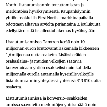
North -listautumisannin toteuttamisesta ja
merkintöjen hyväksymisestä. Kaupankäynnin
yhtiön osakkeilla First North -markkinapaikalla
odotetaan alkavan arviolta perjantaina 2. joulukuuta
edellyttäen, että listalleottohakemus hyväksytään.
Listautumisannissa Tamtron kerää noin 10
miljoonan euron bruttovarat laskemalla liikkeeseen
1,6 miljoonaa uutta osaketta. Lisäksi eräiden
osakaslaina- ja muiden velkojien saatavia
konvertoidaan yhtiön osakkeiksi noin kahdella
miljoonalla eurolla antamalla kyseisille velkojille
listautumisannin yhteydessä yhteensä 313 810 uutta
osaketta.
Listautumisannissa ja konversio-osakkeiden
annissa saavutettu merkintöjen yhteismäärä noin