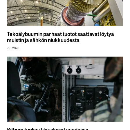
Tekoälybuumin parhaat tuotot saattavat löytyä
muistin ja sähkön niukkuudesta
7.8.2026
Bittium tuplasi tilauskirjat vuodessa