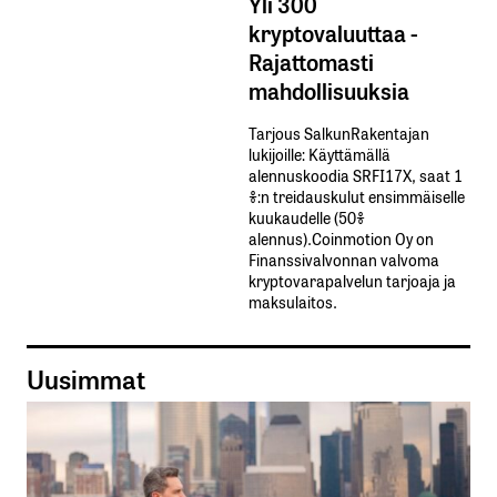
Yli 300
kryptovaluuttaa -
Rajattomasti
mahdollisuuksia
Tarjous SalkunRakentajan
lukijoille: Käyttämällä​ ​
alennuskoodia​ ​SRFI17X,​ ​saat​ ​1
%:n treidauskulut​ ​ensimmäiselle​ ​
kuukaudelle​ ​(50%​ ​
alennus).Coinmotion Oy on
Finanssivalvonnan valvoma
kryptovarapalvelun tarjoaja ja
maksulaitos.
Uusimmat