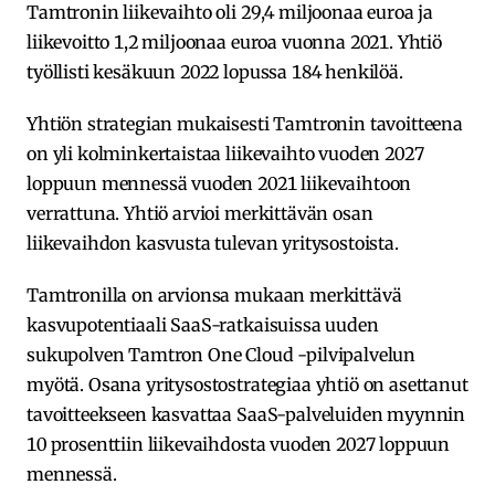
Tamtronin liikevaihto oli 29,4 miljoonaa euroa ja
liikevoitto 1,2 miljoonaa euroa vuonna 2021. Yhtiö
työllisti kesäkuun 2022 lopussa 184 henkilöä.
Yhtiön strategian mukaisesti Tamtronin tavoitteena
on yli kolminkertaistaa liikevaihto vuoden 2027
loppuun mennessä vuoden 2021 liikevaihtoon
verrattuna. Yhtiö arvioi merkittävän osan
liikevaihdon kasvusta tulevan yritysostoista.
Tamtronilla on arvionsa mukaan merkittävä
kasvupotentiaali SaaS-ratkaisuissa uuden
sukupolven Tamtron One Cloud -pilvipalvelun
myötä. Osana yritysostostrategiaa yhtiö on asettanut
tavoitteekseen kasvattaa SaaS-palveluiden myynnin
10 prosenttiin liikevaihdosta vuoden 2027 loppuun
mennessä.