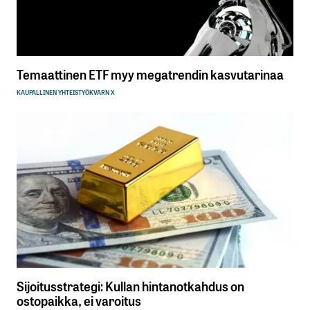
Temaattinen ETF myy megatrendin kasvutarinaa
KAUPALLINEN YHTEISTYÖ
KVARN X
Sijoitusstrategi: Kullan hintanotkahdus on
ostopaikka, ei varoitus