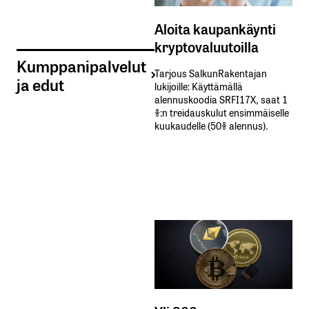
Aloita kaupankäynti
kryptovaluutoilla
Kumppanipalvelut
Tarjous SalkunRakentajan
ja edut
lukijoille: Käyttämällä​ ​
alennuskoodia​ ​SRFI17X,​ ​saat​ ​1
%:n treidauskulut​ ​ensimmäiselle​ ​
kuukaudelle​ ​(50%​ ​alennus).