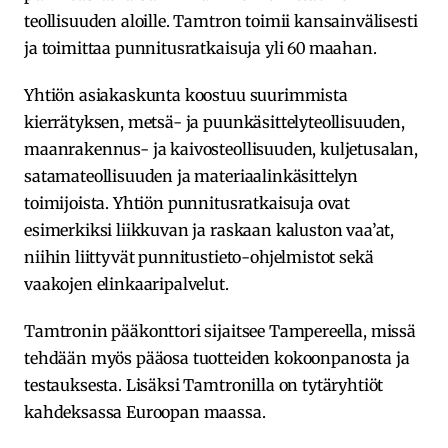
teollisuuden aloille. Tamtron toimii kansainvälisesti
ja toimittaa punnitusratkaisuja yli 60 maahan.
Yhtiön asiakaskunta koostuu suurimmista
kierrätyksen, metsä- ja puunkäsittelyteollisuuden,
maanrakennus- ja kaivosteollisuuden, kuljetusalan,
satamateollisuuden ja materiaalinkäsittelyn
toimijoista. Yhtiön punnitusratkaisuja ovat
esimerkiksi liikkuvan ja raskaan kaluston vaa’at,
niihin liittyvät punnitustieto-ohjelmistot sekä
vaakojen elinkaaripalvelut.
Tamtronin pääkonttori sijaitsee Tampereella, missä
tehdään myös pääosa tuotteiden kokoonpanosta ja
testauksesta. Lisäksi Tamtronilla on tytäryhtiöt
kahdeksassa Euroopan maassa.