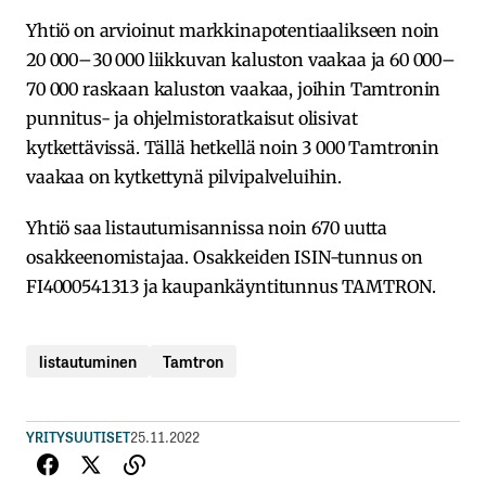
Yhtiö on arvioinut markkinapotentiaalikseen noin
20 000–30 000 liikkuvan kaluston vaakaa ja 60 000–
70 000 raskaan kaluston vaakaa, joihin Tamtronin
punnitus- ja ohjelmistoratkaisut olisivat
kytkettävissä. Tällä hetkellä noin 3 000 Tamtronin
vaakaa on kytkettynä pilvipalveluihin.
Yhtiö saa listautumisannissa noin 670 uutta
osakkeenomistajaa. Osakkeiden ISIN-tunnus on
FI4000541313 ja kaupankäyntitunnus TAMTRON.
listautuminen
Tamtron
YRITYSUUTISET
25.11.2022