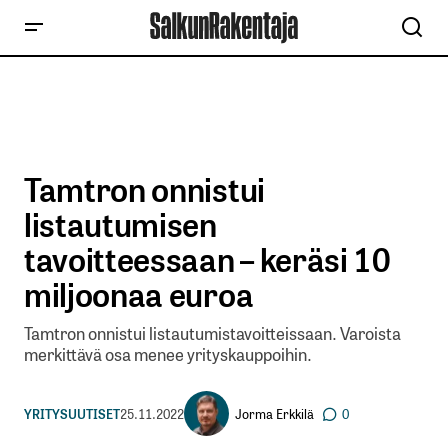
Tamtron onnistui
listautumisen
tavoitteessaan – keräsi 10
miljoonaa euroa
Tamtron onnistui listautumistavoitteissaan. Varoista
merkittävä osa menee yrityskauppoihin.
Jorma Erkkilä
YRITYSUUTISET
25.11.2022
0