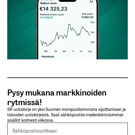
Nimesi tai nimimerkkisi
*
Sähköpostiosoitteesi
*
Tilaa SalkunRakentajan uutiskirje
Pysy mukana markkinoiden
Lähetä kommentti
rytmissä!
SR-uutiskirje on yksi Suomen monipuolisimmista sijoittamisen ja
talouden uutiskirjeistä. Saat sähköpostiisi mielenkiintoisimmat
sisällöt kolmesti viikossa.