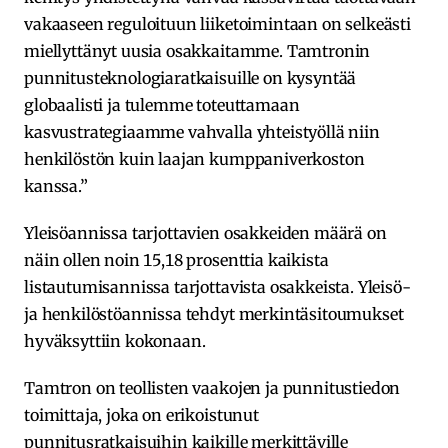
vakaaseen reguloituun liiketoimintaan on selkeästi
miellyttänyt uusia osakkaitamme. Tamtronin
punnitusteknologiaratkaisuille on kysyntää
globaalisti ja tulemme toteuttamaan
kasvustrategiaamme vahvalla yhteistyöllä niin
henkilöstön kuin laajan kumppaniverkoston
kanssa.”
Yleisöannissa tarjottavien osakkeiden määrä on
näin ollen noin 15,18 prosenttia kaikista
listautumisannissa tarjottavista osakkeista. Yleisö-
ja henkilöstöannissa tehdyt merkintäsitoumukset
hyväksyttiin kokonaan.
Tamtron on teollisten vaakojen ja punnitustiedon
toimittaja, joka on erikoistunut
punnitusratkaisuihin kaikille merkittäville