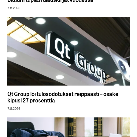
7.8.2026
Qt Group löi tulosodotukset reippaasti – osake
kipusi 27 prosenttia
7.8.2026