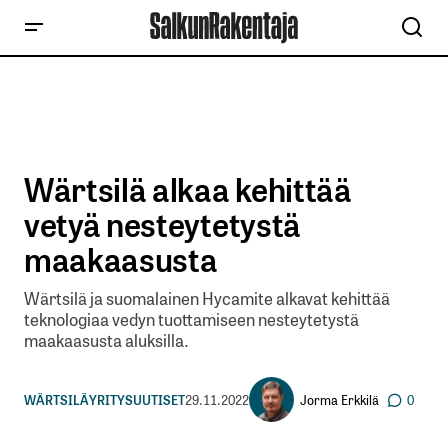
Wärtsilä alkaa kehittää
vetyä nesteytetystä
maakaasusta
Wärtsilä ja suomalainen Hycamite alkavat kehittää
teknologiaa vedyn tuottamiseen nesteytetystä
maakaasusta aluksilla.
Jorma Erkkilä
WÄRTSILÄ
YRITYSUUTISET
29.11.2022
0