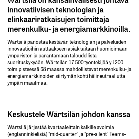
innovatiivisen teknologian ja
elinkaariratkaisujen toimittaja
merenkulku- ja energiamarkkinoilla.
Wärtsilä panostaa kestävän teknologian ja palveluiden
innovaatioihin auttaakseen asiakkaitaan huomioimaan
ympäristön ja parantamaan taloudellista
suorituskykyään. Wärtsilän 17 500 työntekijää yli 200
toimipisteessä 68 maassa mahdollistavat merenkulku- ja
energiamarkkinoiden siirtymän kohti hiilineutraaliutta
ympäri maailmaa.
Keskustele Wärtsilän johdon kanssa
Wärtsilä järjestää kvartaaleittain kaikille avoimia
(englanninkielisiä) ”mid-quarter” ja ”pre-silent” Teams-