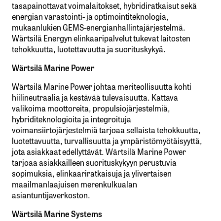
tasapainottavat voimalaitokset, hybridiratkaisut sekä
energian varastointi- ja optimointiteknologia,
mukaanlukien GEMS-energianhallintajärjestelmä.
Wärtsilä Energyn elinkaaripalvelut tukevat laitosten
tehokkuutta, luotettavuutta ja suorituskykyä.
Wärtsilä Marine Power
Wärtsilä Marine Power johtaa meriteollisuutta kohti
hiilineutraalia ja kestävää tulevaisuutta. Kattava
valikoima moottoreita, propulsiojärjestelmiä,
hybriditeknologioita ja integroituja
voimansiirtojärjestelmiä tarjoaa sellaista tehokkuutta,
luotettavuutta, turvallisuutta ja ympäristömyötäisyyttä,
jota asiakkaat edellyttävät. Wärtsilä Marine Power
tarjoaa asiakkailleen suorituskykyyn perustuvia
sopimuksia, elinkaariratkaisuja ja ylivertaisen
maailmanlaajuisen merenkulkualan
asiantuntijaverkoston.
Wärtsilä Marine Systems