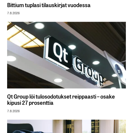
Bittium tuplasi tilauskirjat vuodessa
7.8.2026
Qt Group löi tulosodotukset reippaasti – osake
kipusi 27 prosenttia
7.8.2026