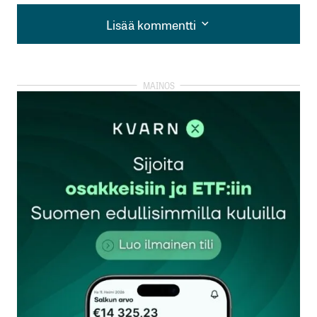
Lisää kommentti
Lisää kommentti
kirjautua
sisään
rekisteröityä
Sähköpostiosoitettasi ei julkaista.
Pakolliset
kentät on merkitty
*
Kommentti
*