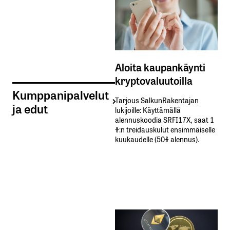
Aloita kaupankäynti
kryptovaluutoilla
Kumppanipalvelut
Tarjous SalkunRakentajan
ja edut
lukijoille: Käyttämällä​ ​
alennuskoodia​ ​SRFI17X,​ ​saat​ ​1
%:n treidauskulut​ ​ensimmäiselle​ ​
kuukaudelle​ ​(50%​ ​alennus).