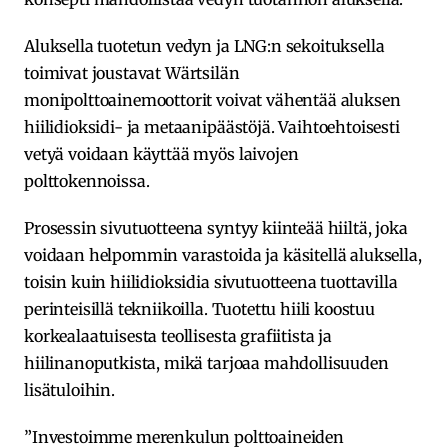
Aluksella tuotetun vedyn ja LNG:n sekoituksella
toimivat joustavat Wärtsilän
monipolttoainemoottorit voivat vähentää aluksen
hiilidioksidi- ja metaanipäästöjä. Vaihtoehtoisesti
vetyä voidaan käyttää myös laivojen
polttokennoissa.
Prosessin sivutuotteena syntyy kiinteää hiiltä, joka
voidaan helpommin varastoida ja käsitellä aluksella,
toisin kuin hiilidioksidia sivutuotteena tuottavilla
perinteisillä tekniikoilla. Tuotettu hiili koostuu
korkealaatuisesta teollisesta grafiitista ja
hiilinanoputkista, mikä tarjoaa mahdollisuuden
lisätuloihin.
”Investoimme merenkulun polttoaineiden