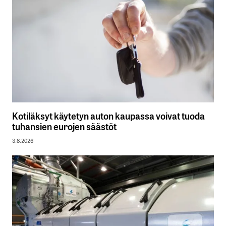
Kotiläksyt käytetyn auton kaupassa voivat tuoda
tuhansien eurojen säästöt
3.8.2026