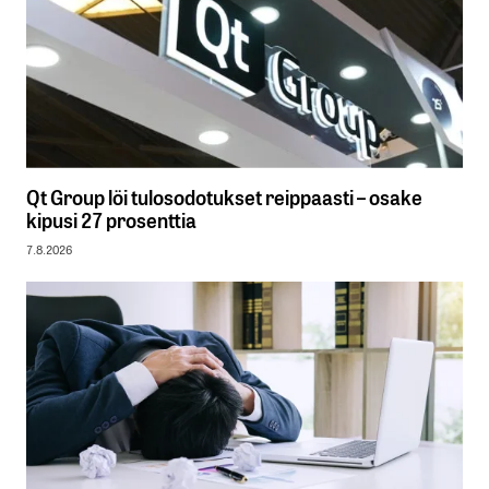
Qt Group löi tulosodotukset reippaasti – osake
kipusi 27 prosenttia
7.8.2026