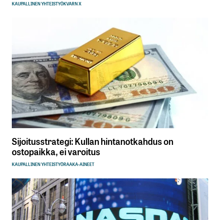
KAUPALLINEN YHTEISTYÖ
KVARN X
Sijoitusstrategi: Kullan hintanotkahdus on
ostopaikka, ei varoitus
KAUPALLINEN YHTEISTYÖ
RAAKA-AINEET