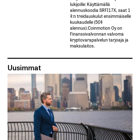
lukijoille: Käyttämällä​ ​
alennuskoodia​ ​SRFI17X,​ ​saat​ ​1
%:n treidauskulut​ ​ensimmäiselle​ ​
kuukaudelle​ ​(50%​ ​
alennus).Coinmotion Oy on
Finanssivalvonnan valvoma
kryptovarapalvelun tarjoaja ja
maksulaitos.
Uusimmat