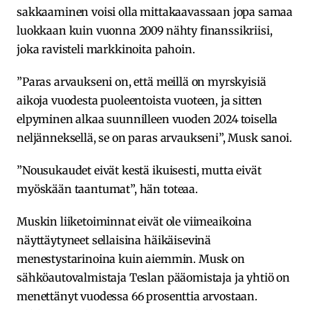
sakkaaminen voisi olla mittakaavassaan jopa samaa
luokkaan kuin vuonna 2009 nähty finanssikriisi,
joka ravisteli markkinoita pahoin.
”Paras arvaukseni on, että meillä on myrskyisiä
aikoja vuodesta puoleentoista vuoteen, ja sitten
elpyminen alkaa suunnilleen vuoden 2024 toisella
neljänneksellä, se on paras arvaukseni”, Musk sanoi.
”Nousukaudet eivät kestä ikuisesti, mutta eivät
myöskään taantumat”, hän toteaa.
Muskin liiketoiminnat eivät ole viimeaikoina
näyttäytyneet sellaisina häikäisevinä
menestystarinoina kuin aiemmin. Musk on
sähköautovalmistaja Teslan pääomistaja ja yhtiö on
menettänyt vuodessa 66 prosenttia arvostaan.