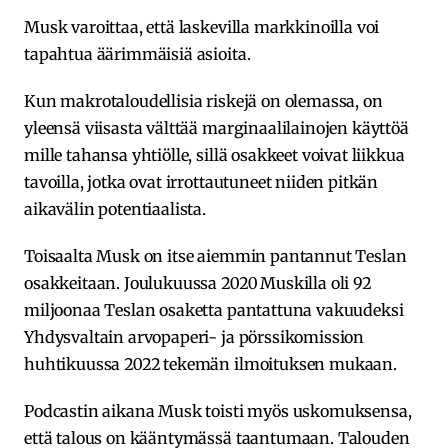
Musk varoittaa, että laskevilla markkinoilla voi
tapahtua äärimmäisiä asioita.
Kun makrotaloudellisia riskejä on olemassa, on
yleensä viisasta välttää marginaalilainojen käyttöä
mille tahansa yhtiölle, sillä osakkeet voivat liikkua
tavoilla, jotka ovat irrottautuneet niiden pitkän
aikavälin potentiaalista.
Toisaalta Musk on itse aiemmin pantannut Teslan
osakkeitaan. Joulukuussa 2020 Muskilla oli 92
miljoonaa Teslan osaketta pantattuna vakuudeksi
Yhdysvaltain arvopaperi- ja pörssikomission
huhtikuussa 2022 tekemän ilmoituksen mukaan.
Podcastin aikana Musk toisti myös uskomuksensa,
että talous on kääntymässä taantumaan. Talouden