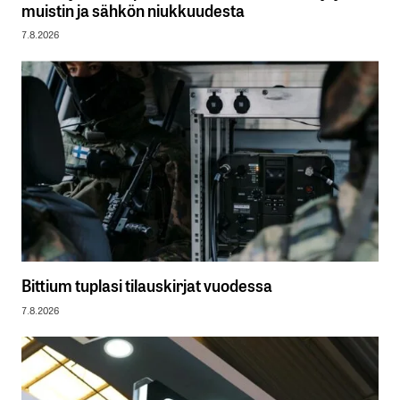
muistin ja sähkön niukkuudesta
7.8.2026
Bittium tuplasi tilauskirjat vuodessa
7.8.2026