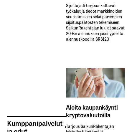
Sijoittaja.fi tarjoaa kattavat
työkalut ja tiedot markkinoiden
seuraamiseen sekä parempien
sijoituspäätösten tekemiseen.
SalkunRakentajan lukijat saavat
20 %:n alennuksen jäsenyydestä
alennuskoodilla SRSI20
Aloita kaupankäynti
kryptovaluutoilla
Kumppanipalvelut
Tarjous SalkunRakentajan
ja edut
lukijoille: Käyttämällä​ ​