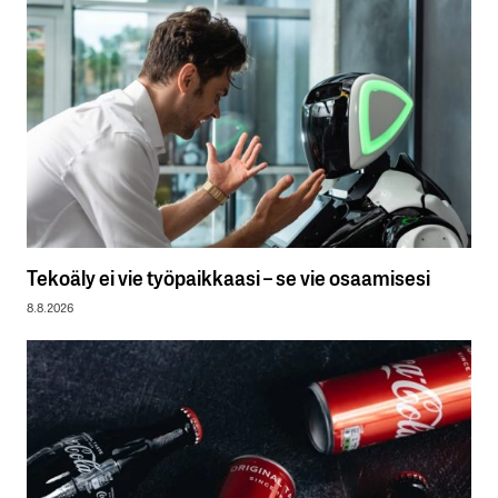
Tekoäly ei vie työpaikkaasi – se vie osaamisesi
8.8.2026