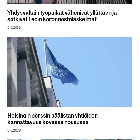
Yhdysvaltain työpaikat vähenivät yllättäen ja
sotkivat Fedin koronnostolaskelmat
8.8.2026
Helsingin pörssin päälistan yhtiöiden
kannattavuus kovassa nousussa
8.8.2026