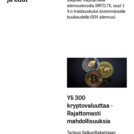
alennuskoodia​ ​SRFI17X,​ ​saat​ ​1
%:n treidauskulut​ ​ensimmäiselle​ ​
kuukaudelle​ ​(50%​ ​alennus).
Yli 300
kryptovaluuttaa -
Rajattomasti
mahdollisuuksia
Tarjous SalkunRakentajan