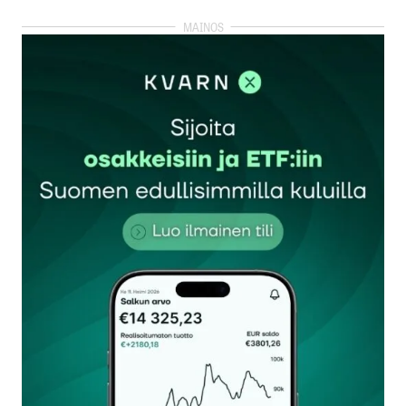
kirjautua
sisään
rekisteröityä
Sähköpostiosoitettasi ei julkaista.
Pakolliset
kentät on merkitty
*
Kommentti
*
Nimesi tai nimimerkkisi
*