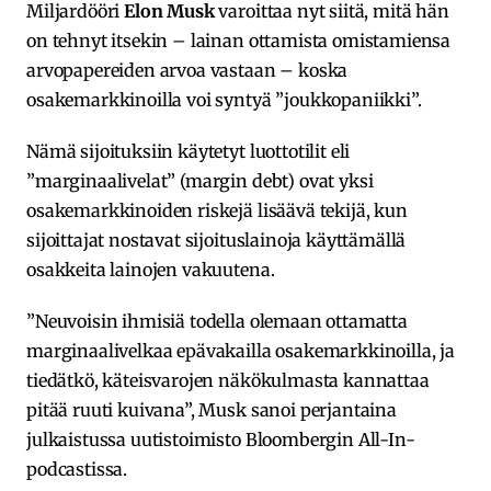
Miljardööri
Elon Musk
varoittaa nyt siitä, mitä hän
on tehnyt itsekin – lainan ottamista omistamiensa
arvopapereiden arvoa vastaan – koska
osakemarkkinoilla voi syntyä ”joukkopaniikki”.
Nämä sijoituksiin käytetyt luottotilit eli
”marginaalivelat” (margin debt) ovat yksi
osakemarkkinoiden riskejä lisäävä tekijä, kun
sijoittajat nostavat sijoituslainoja käyttämällä
osakkeita lainojen vakuutena.
”Neuvoisin ihmisiä todella olemaan ottamatta
marginaalivelkaa epävakailla osakemarkkinoilla, ja
tiedätkö, käteisvarojen näkökulmasta kannattaa
pitää ruuti kuivana”, Musk sanoi perjantaina
julkaistussa uutistoimisto Bloombergin All-In-
podcastissa.