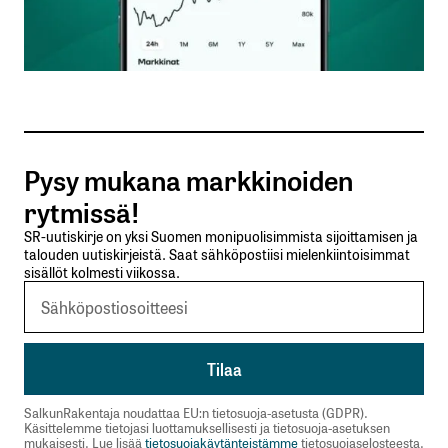
Sähköpostiosoitteesi
*
Tilaa SalkunRakentajan uutiskirje
Pysy mukana markkinoiden
Lähetä kommentti
rytmissä!
SR-uutiskirje on yksi Suomen monipuolisimmista sijoittamisen ja
talouden uutiskirjeistä. Saat sähköpostiisi mielenkiintoisimmat
sisällöt kolmesti viikossa.
SalkunRakentaja noudattaa EU:n tietosuoja-asetusta (GDPR).
Käsittelemme tietojasi luottamuksellisesti ja tietosuoja-asetuksen
mukaisesti. Lue lisää
tietosuojakäytänteistämme
tietosuojaselosteesta.