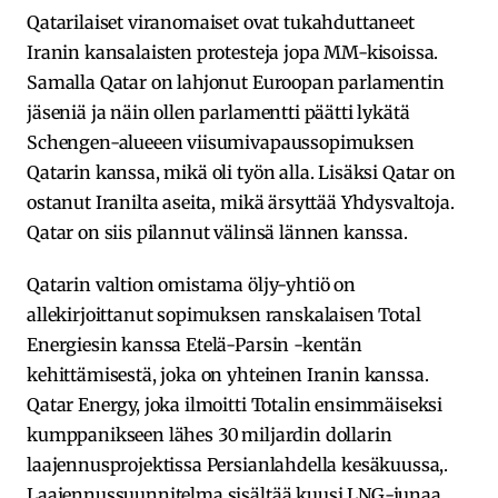
Qatarilaiset viranomaiset ovat tukahduttaneet
Iranin kansalaisten protesteja jopa MM-kisoissa.
Samalla Qatar on lahjonut Euroopan parlamentin
jäseniä ja näin ollen parlamentti päätti lykätä
Schengen-alueeen viisumivapaussopimuksen
Qatarin kanssa, mikä oli työn alla. Lisäksi Qatar on
ostanut Iranilta aseita, mikä ärsyttää Yhdysvaltoja.
Qatar on siis pilannut välinsä lännen kanssa.
Qatarin valtion omistama öljy-yhtiö on
allekirjoittanut sopimuksen ranskalaisen Total
Energiesin kanssa Etelä-Parsin -kentän
kehittämisestä, joka on yhteinen Iranin kanssa.
Qatar Energy, joka ilmoitti Totalin ensimmäiseksi
kumppanikseen lähes 30 miljardin dollarin
laajennusprojektissa Persianlahdella kesäkuussa,.
Laajennussuunnitelma sisältää kuusi LNG-junaa,