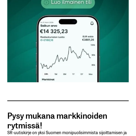
kentät on merkitty
*
Kommentti
*
Nimesi tai nimimerkkisi
*
Sähköpostiosoitteesi
*
Tilaa SalkunRakentajan uutiskirje
Pysy mukana markkinoiden
Lähetä kommentti
rytmissä!
SR-uutiskirje on yksi Suomen monipuolisimmista sijoittamisen ja