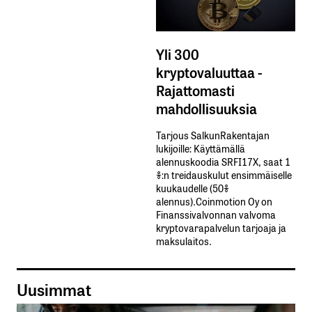
Yli 300
kryptovaluuttaa -
Rajattomasti
mahdollisuuksia
Tarjous SalkunRakentajan
lukijoille: Käyttämällä​ ​
alennuskoodia​ ​SRFI17X,​ ​saat​ ​1
%:n treidauskulut​ ​ensimmäiselle​ ​
kuukaudelle​ ​(50%​ ​
alennus).Coinmotion Oy on
Finanssivalvonnan valvoma
kryptovarapalvelun tarjoaja ja
maksulaitos.
Uusimmat