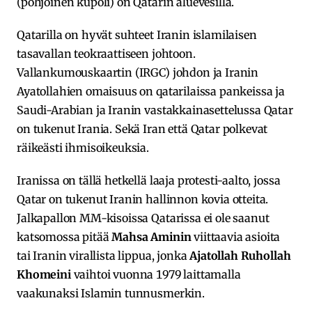
(pohjoinen kupoli) on Qatarin aluevesillä.
Qatarilla on hyvät suhteet Iranin islamilaisen
tasavallan teokraattiseen johtoon.
Vallankumouskaartin (IRGC) johdon ja Iranin
Ayatollahien omaisuus on qatarilaissa pankeissa ja
Saudi-Arabian ja Iranin vastakkainasettelussa Qatar
on tukenut Irania. Sekä Iran että Qatar polkevat
räikeästi ihmisoikeuksia.
Iranissa on tällä hetkellä laaja protesti-aalto, jossa
Qatar on tukenut Iranin hallinnon kovia otteita.
Jalkapallon MM-kisoissa Qatarissa ei ole saanut
katsomossa pitää
Mahsa Aminin
viittaavia asioita
tai Iranin virallista lippua, jonka
Ajatollah Ruhollah
Khomeini
vaihtoi vuonna 1979 laittamalla
vaakunaksi Islamin tunnusmerkin.