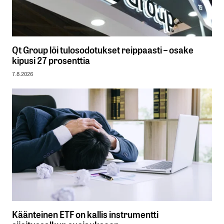
Qt Group löi tulosodotukset reippaasti – osake
kipusi 27 prosenttia
7.8.2026
Käänteinen ETF on kallis instrumentti