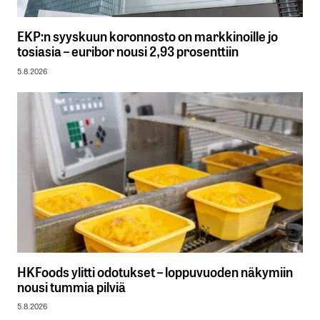
EKP:n syyskuun koronnosto on markkinoille jo
tosiasia – euribor nousi 2,93 prosenttiin
5.8.2026
HKFoods ylitti odotukset – loppuvuoden näkymiin
nousi tummia pilviä
5.8.2026