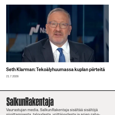
Seth Klarman: Tekoälyhuumassa kuplan piirteitä
21.7.2026
Vaurastujan media. SalkunRakentaja sisältää sisältöjä
sijoittamisesta, taloudesta, yrittäjyydesta ja arjen raha-