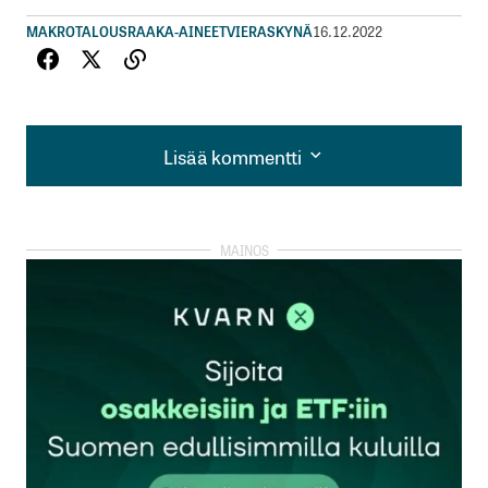
MAKROTALOUS
RAAKA-AINEET
VIERASKYNÄ
16.12.2022
Lisää kommentti
Lisää kommentti
kirjautua
sisään
rekisteröityä
Sähköpostiosoitettasi ei julkaista.
Pakolliset