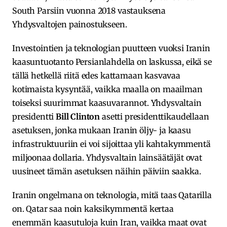
South Parsiin vuonna 2018 vastauksena
Yhdysvaltojen painostukseen.
Investointien ja teknologian puutteen vuoksi Iranin
kaasuntuotanto Persianlahdella on laskussa, eikä se
tällä hetkellä riitä edes kattamaan kasvavaa
kotimaista kysyntää, vaikka maalla on maailman
toiseksi suurimmat kaasuvarannot. Yhdysvaltain
presidentti
Bill Clinton
asetti presidenttikaudellaan
asetuksen, jonka mukaan Iranin öljy- ja kaasu
infrastruktuuriin ei voi sijoittaa yli kahtakymmentä
miljoonaa dollaria. Yhdysvaltain lainsäätäjät ovat
uusineet tämän asetuksen näihin päiviin saakka.
Iranin ongelmana on teknologia, mitä taas Qatarilla
on. Qatar saa noin kaksikymmentä kertaa
enemmän kaasutuloja kuin Iran, vaikka maat ovat