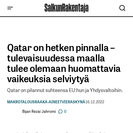
Qatar on hetken pinnalla –
tulevaisuudessa maalla
tulee olemaan huomattavia
vaikeuksia selviytyä
Qatar on pilannut suhteensa EU:hun ja Yhdysvaltoihin.
MAKROTALOUS
RAAKA-AINEET
VIERASKYNÄ
16.12.2022
Bijan Rezai Jahromi
0