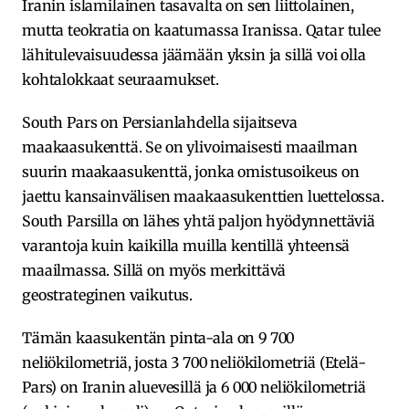
Iranin islamilainen tasavalta on sen liittolainen,
mutta teokratia on kaatumassa Iranissa. Qatar tulee
lähitulevaisuudessa jäämään yksin ja sillä voi olla
kohtalokkaat seuraamukset.
South Pars on Persianlahdella sijaitseva
maakaasukenttä. Se on ylivoimaisesti maailman
suurin maakaasukenttä, jonka omistusoikeus on
jaettu kansainvälisen maakaasukenttien luettelossa.
South Parsilla on lähes yhtä paljon hyödynnettäviä
varantoja kuin kaikilla muilla kentillä yhteensä
maailmassa. Sillä on myös merkittävä
geostrateginen vaikutus.
Tämän kaasukentän pinta-ala on 9 700
neliökilometriä, josta 3 700 neliökilometriä (Etelä-
Pars) on Iranin aluevesillä ja 6 000 neliökilometriä