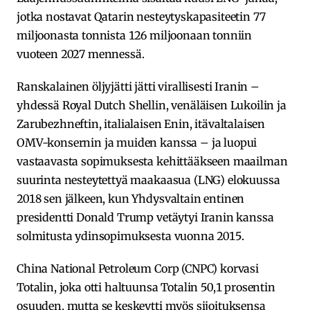
jotka nostavat Qatarin nesteytyskapasiteetin 77
miljoonasta tonnista 126 miljoonaan tonniin
vuoteen 2027 mennessä.
Ranskalainen öljyjätti jätti virallisesti Iranin –
yhdessä Royal Dutch Shellin, venäläisen Lukoilin ja
Zarubezhneftin, italialaisen Enin, itävaltalaisen
OMV-konsernin ja muiden kanssa – ja luopui
vastaavasta sopimuksesta kehittääkseen maailman
suurinta nesteytettyä maakaasua (LNG) elokuussa
2018 sen jälkeen, kun Yhdysvaltain entinen
presidentti Donald Trump vetäytyi Iranin kanssa
solmitusta ydinsopimuksesta vuonna 2015.
China National Petroleum Corp (CNPC) korvasi
Totalin, joka otti haltuunsa Totalin 50,1 prosentin
osuuden, mutta se keskeytti myös sijoituksensa