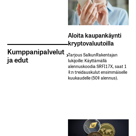
Aloita kaupankäynti
kryptovaluutoilla
Kumppanipalvelut
Tarjous SalkunRakentajan
ja edut
lukijoille: Käyttämällä​ ​
alennuskoodia​ ​SRFI17X,​ ​saat​ ​1
%:n treidauskulut​ ​ensimmäiselle​ ​
kuukaudelle​ ​(50%​ ​alennus).