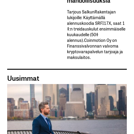
Tarjous SalkunRakentajan
lukijoille: Käyttämällä​ ​
alennuskoodia​ ​SRFI17X,​ ​saat​ ​1
%:n treidauskulut​ ​ensimmäiselle​ ​
kuukaudelle​ ​(50%​ ​
alennus).Coinmotion Oy on
Finanssivalvonnan valvoma
kryptovarapalvelun tarjoaja ja
maksulaitos.
Uusimmat