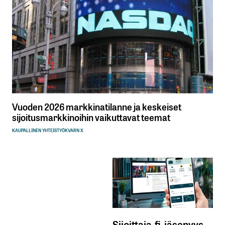
Vuoden 2026 markkinatilanne ja keskeiset
sijoitusmarkkinoihin vaikuttavat teemat
KAUPALLINEN YHTEISTYÖ
KVARN X
Sijoittaja.fi-jäsenyys