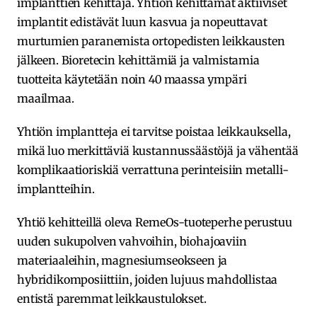
implanttien kehittäjä. Yhtiön kehittämät aktiiviset
implantit edistävät luun kasvua ja nopeuttavat
murtumien paranemista ortopedisten leikkausten
jälkeen. Bioretecin kehittämiä ja valmistamia
tuotteita käytetään noin 40 maassa ympäri
maailmaa.
Yhtiön implantteja ei tarvitse poistaa leikkauksella,
mikä luo merkittäviä kustannussäästöjä ja vähentää
komplikaatioriskiä verrattuna perinteisiin metalli-
implantteihin.
Yhtiö kehitteillä oleva RemeOs-tuoteperhe perustuu
uuden sukupolven vahvoihin, biohajoaviin
materiaaleihin, magnesiumseokseen ja
hybridikomposiittiin, joiden lujuus mahdollistaa
entistä paremmat leikkaustulokset.