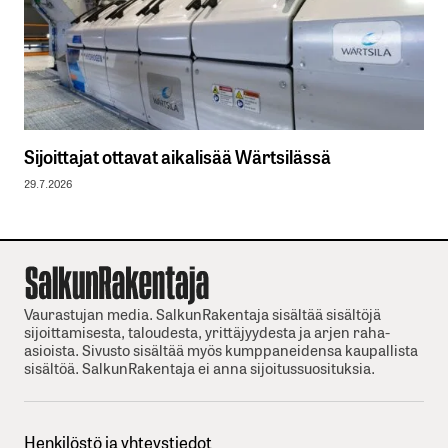
Sijoittajat ottavat aikalisää Wärtsilässä
29.7.2026
Vaurastujan media. SalkunRakentaja sisältää sisältöjä
sijoittamisesta, taloudesta, yrittäjyydesta ja arjen raha-
asioista. Sivusto sisältää myös kumppaneidensa kaupallista
sisältöä. SalkunRakentaja ei anna sijoitussuosituksia.
Henkilöstö ja yhteystiedot