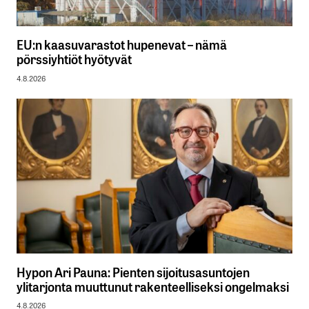
EU:n kaasuvarastot hupenevat – nämä
pörssiyhtiöt hyötyvät
4.8.2026
Hypon Ari Pauna: Pienten sijoitusasuntojen
ylitarjonta muuttunut rakenteelliseksi ongelmaksi
4.8.2026