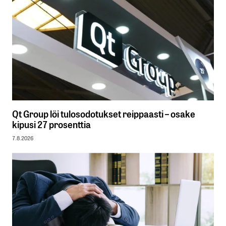
Qt Group löi tulosodotukset reippaasti – osake
kipusi 27 prosenttia
7.8.2026