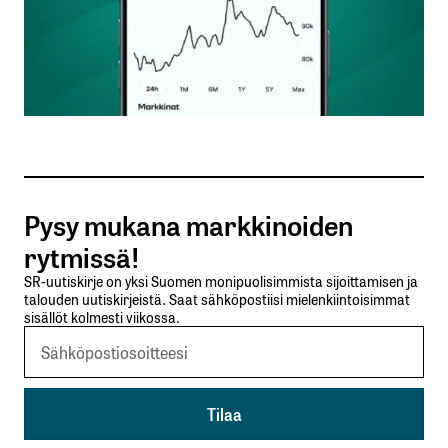
Nimesi tai nimimerkkisi
*
Sähköpostiosoitteesi
*
Tilaa SalkunRakentajan uutiskirje
Pysy mukana markkinoiden
Lähetä kommentti
rytmissä!
SR-uutiskirje on yksi Suomen monipuolisimmista sijoittamisen ja
talouden uutiskirjeistä. Saat sähköpostiisi mielenkiintoisimmat
sisällöt kolmesti viikossa.