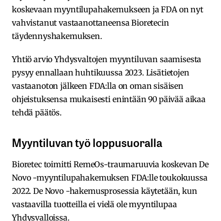
koskevaan myyntilupahakemukseen ja FDA on nyt
vahvistanut vastaanottaneensa Bioretecin
täydennyshakemuksen.
Yhtiö arvio Yhdysvaltojen myyntiluvan saamisesta
pysyy ennallaan huhtikuussa 2023. Lisätietojen
vastaanoton jälkeen FDA:lla on oman sisäisen
ohjeistuksensa mukaisesti enintään 90 päivää aikaa
tehdä päätös.
Myyntiluvan työ loppusuoralla
Bioretec toimitti RemeOs-traumaruuvia koskevan De
Novo -myyntilupahakemuksen FDA:lle toukokuussa
2022. De Novo -hakemusprosessia käytetään, kun
vastaavilla tuotteilla ei vielä ole myyntilupaa
Yhdysvalloissa.