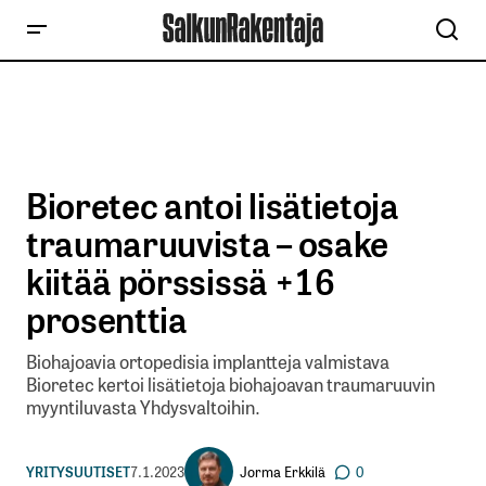
Bioretec antoi lisätietoja
traumaruuvista – osake
kiitää pörssissä +16
prosenttia
Biohajoavia ortopedisia implantteja valmistava
Bioretec kertoi lisätietoja biohajoavan traumaruuvin
myyntiluvasta Yhdysvaltoihin.
Jorma Erkkilä
YRITYSUUTISET
7.1.2023
0