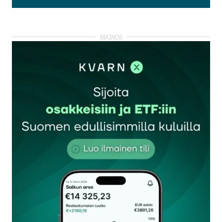
Lisää kommentti
kirjautua
sisään
rekisteröityä
Sähköpostiosoitettasi ei julkaista.
Pakolliset
kentät on merkitty
*
Kommentti
*