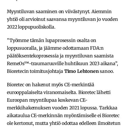
Myyntiluvan saaminen on viivästynyt. Aiemmin
yhtiö oli arvioinut saavansa myyntiluvan jo vuoden
2022 loppupuoliskolla.
”Työmme tämän lupaprosessin osalta on
loppusuoralla, ja jäämme odottamaan FDA:n
päätöksentekoprosessia ja myyntiluvan saamista
RemeOs™-traumaruuville huhtikuun 2023 aikana”,
Bioretecin toimitusjohtaja
Timo Lehtonen
sanoo.
Bioretec on hakenut myös CE-merkintää
eurooppalaiselta viranomaiselta. Bioretec lähetti
Euroopan myyntilupaa koskevan CE-
merkkihakemuksen vuoden 2021 lopussa. Tarkkaa
aikataulua CE-merkinnän myöntämiselle ei Bioretec
ole kertonut, mutta yhtiö odottaa edelleen ilmoitetun