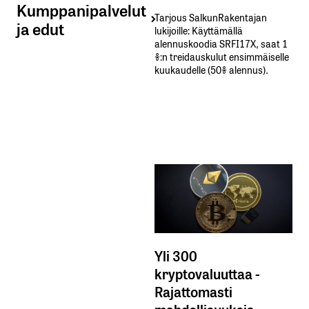
Kumppanipalvelut
Tarjous SalkunRakentajan
ja edut
lukijoille: Käyttämällä​ ​
alennuskoodia​ ​SRFI17X,​ ​saat​ ​1
%:n treidauskulut​ ​ensimmäiselle​ ​
kuukaudelle​ ​(50%​ ​alennus).
Yli 300
kryptovaluuttaa -
Rajattomasti
mahdollisuuksia