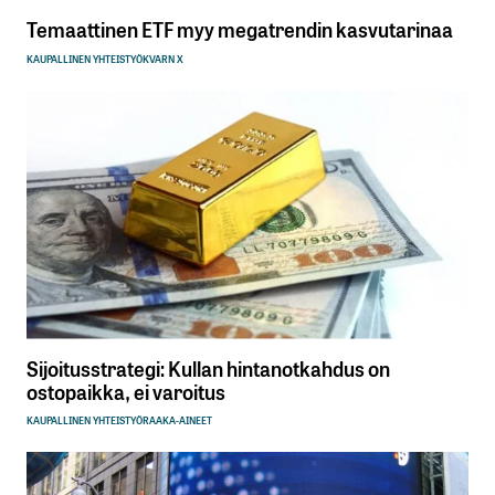
Temaattinen ETF myy megatrendin kasvutarinaa
KAUPALLINEN YHTEISTYÖ
KVARN X
Sijoitusstrategi: Kullan hintanotkahdus on
ostopaikka, ei varoitus
KAUPALLINEN YHTEISTYÖ
RAAKA-AINEET