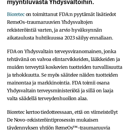
myyntiluvasta Yhdysvaltoihin.
Bioretec
on toimittanut FDA:n pyytämät lisätiedot
RemeOs-traumaruuvien Yhdysvaltojen
rekisteröintiä varten, ja arvio hyväksynnän
aikataulusta huhtikuussa 2023 säilyy ennallaan.
FDA on Yhdysvaltain terveysviranomainen, jonka
tehtävänä on valvoa elintarvikkeiden, lääkkeiden ja
muiden terveyttä koskevien tuotteiden turvallisuutta
ja tehokkuutta. Se myös säätelee näiden tuotteiden
mainontaa ja markkinointia. FDA toimii osana
Yhdysvaltain terveysministeriötä ja sillä on laaja
valta säädellä terveydenhuollon alaa.
Bioretec kertoo tiedotteessaan, että on viimeistellyt
De Novo-rekisteröintiprosessin mukaisen
täydennyksen yhtiön RemeOs™-traumaruuvia