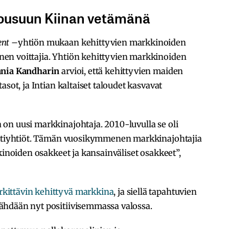
nousuun Kiinan vetämänä
ent –
yhtiön mukaan kehittyvien markkinoiden
en voittajia. Yhtiön kehittyvien markkinoiden
ania Kandharin
arvioi, että kehittyvien maiden
asot, ja Intian kaltaiset taloudet kasvavat
on uusi markkinajohtaja. 2010-luvulla se oli
jättiyhtiöt. Tämän vuosikymmenen markkinajohtajia
kinoiden osakkeet ja kansainväliset osakkeet”,
rkittävin kehittyvä markkina
, ja siellä tapahtuvien
ähdään nyt positiivisemmassa valossa.