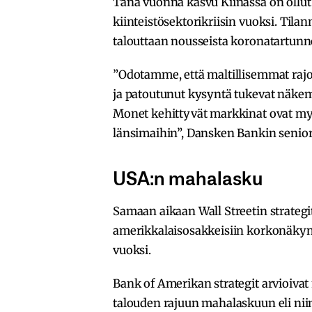
Tänä vuonna kasvu Kiinassa on ollut
kiinteistösektorikriisin vuoksi. Til
talouttaan nousseista koronatartunn
”Odotamme, että maltillisemmat rajo
ja patoutunut kysyntä tukevat näk
Monet kehittyvät markkinat ovat my
länsimaihin”, Dansken Bankin senior
USA:n mahalasku
Samaan aikaan Wall Streetin strategi
amerikkalaisosakkeisiin korkonäkym
vuoksi.
Bank of Amerikan strategit arvioivat 
talouden rajuun mahalaskuun eli ni