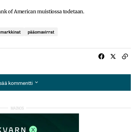
 Bank of American muistiossa todetaan.
t markkinat
pääomavirrat
isää kommentti
isää kommentti
autua sisään
rekisteröityä