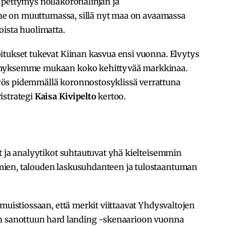
 pettymys nollakoronalinjan ja
anne on muuttumassa, sillä nyt maa on avaamassa
oista huolimatta.
itukset tukevat Kiinan kasvua ensi vuonna. Elvytys
emyksemme mukaan koko kehittyvää markkinaa.
ös pidemmällä koronnostosyklissä verrattuna
istrategi
Kaisa Kivipelto
kertoo.
t ja analyytikot suhtautuvat yhä kielteisemmin
ien, talouden laskusuhdanteen ja tulostaantuman
muistiossaan, että merkit viittaavat Yhdysvaltojen
in sanottuun hard landing -skenaarioon vuonna