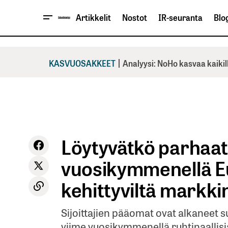
Artikkelit
Nostot
IR-seuranta
Blog
|
KASVUOSAKKEET
Analyysi: NoHo kasvaa kaikil
Löytyvätkö parhaat 
vuosikymmenellä E
kehittyviltä markki
Sijoittajien pääomat ovat alkaneet s
viime vuosikymmenellä ruhtinaallisia