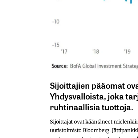
Sijoittajien pääomat ov
Yhdysvalloista, joka ta
ruhtinaallisia tuottoja.
Sijoittajat ovat kääntäneet mielenk
uutistoimisto Bloomberg. Jättipankk