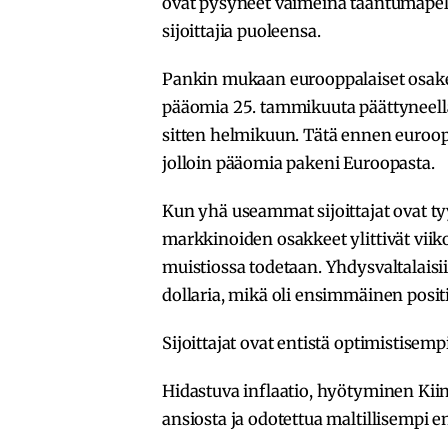
ovat pysyneet vaimeina taantumapelk
sijoittajia puoleensa.
Pankin mukaan eurooppalaiset osakera
pääomia 25. tammikuuta päättyneellä
sitten helmikuun. Tätä ennen eurooppa
jolloin pääomia pakeni Euroopasta.
Kun yhä useammat sijoittajat ovat 
markkinoiden osakkeet ylittivät viikol
muistiossa todetaan. Yhdysvaltalaisii
dollaria, mikä oli ensimmäinen positi
Sijoittajat ovat entistä optimistise
Hidastuva inflaatio, hyötyminen Ki
ansiosta ja odotettua maltillisempi 