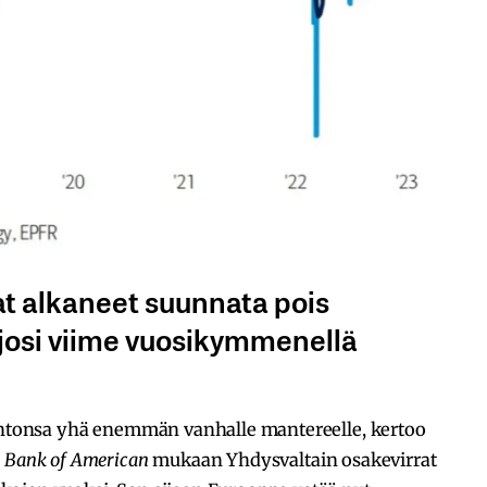
at alkaneet suunnata pois
rjosi viime vuosikymmenellä
iintonsa yhä enemmän vanhalle mantereelle, kertoo
i
Bank of American
mukaan Yhdysvaltain osakevirrat