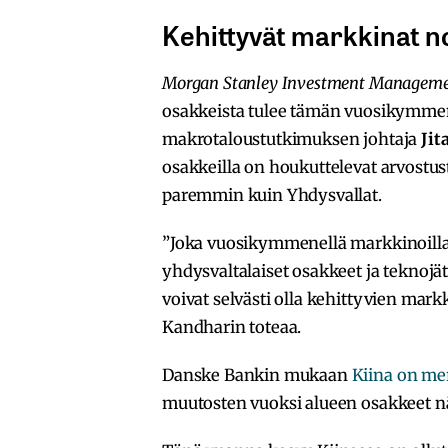
Kehittyvät markkinat 
Morgan Stanley Investment Managem
osakkeista tulee tämän vuosikymmen
makrotaloustutkimuksen johtaja
Jit
osakkeilla on houkuttelevat arvostust
paremmin kuin Yhdysvallat.
”Joka vuosikymmenellä markkinoilla 
yhdysvaltalaiset osakkeet ja tekno
voivat selvästi olla kehittyvien mark
Kandharin toteaa.
Danske Bankin mukaan
Kiina on me
muutosten vuoksi alueen osakkeet n