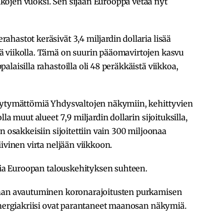
ojen vuoksi. Sen sijaan Eurooppa vetää nyt
hastot keräsivät 3,4 miljardin dollaria lisää
 viikolla. Tämä on suurin pääomavirtojen kasvu
laisilla rahastoilla oli 48 peräkkäistä viikkoa,
tyytymättömiä Yhdysvaltojen näkymiin, kehittyvien
la muut alueet 7,9 miljardin dollarin sijoituksilla,
n osakkeisiin sijoitettiin vain 300 miljoonaa
ivinen virta neljään viikkoon.
mpia Euroopan talouskehityksen suhteen.
inan avautuminen koronarajoitusten purkamisen
energiakriisi ovat parantaneet maanosan näkymiä.