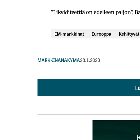
”Likviditeettiä on edelleen paljon”,
EM-markkinat
Eurooppa
Kehittyvä
MARKKINANÄKYMÄ
28.1.2023
L
L
kirj