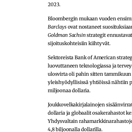
2023.
Bloombergin mukaan vuoden ensimmä
Barclays
ovat nostaneet suosituksiaa
Goldman Sachsin
strategit ennustavat
sijoituskohteisiin kiihtyvät.
Sektoreista Bank of American strategit
luovuttaneen teknologiassa ja tervey
ulosvirta oli pahin sitten tammikuun 
yleishyödyllisissä yhtiöissä nähtiin
miljoonaa dollaria.
Joukkovelkakirjalainojen sisäänvirrat
dollaria ja globaalit osakerahastot ker
Yhdysvaltain rahamarkkinarahastojen
4,8 biljoonalla dollarilla.