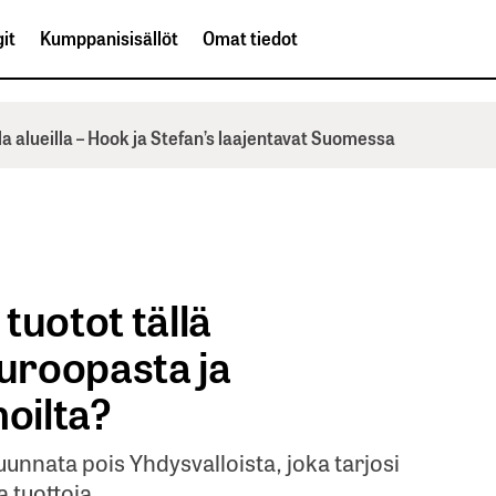
it
Kumppanisisällöt
Omat tiedot
la alueilla – Hook ja Stefan’s laajentavat Suomessa
tuotot tällä
uroopasta ja
noilta?
uunnata pois Yhdysvalloista, joka tarjosi
 tuottoja.