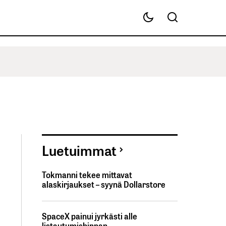
Luetuimmat
Tokmanni tekee mittavat
alaskirjaukset – syynä Dollarstore
SpaceX painui jyrkästi alle
listautumishinnan