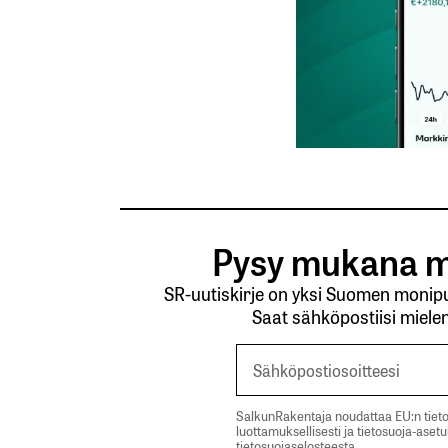
Tilaa SalkunRakentajan uutiskirje
Lähetä kommentti
Pysy mukana m
SR-uutiskirje on yksi Suomen monipuo
Saat sähköpostiisi mielen
SalkunRakentaja noudattaa EU:n tieto
luottamuksellisesti ja tietosuoja-aset
tietosuojaselosteesta.