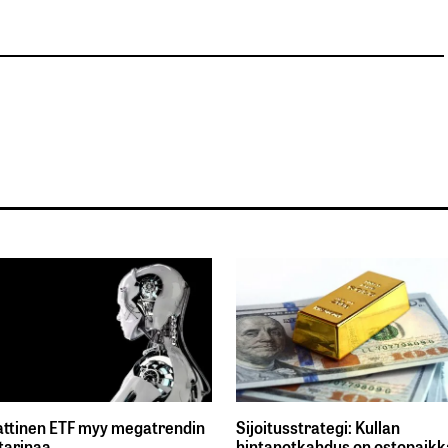
ttinen ETF myy megatrendin
Sijoitusstrategi: Kullan
tarinaa
hintanotkahdus on ostopaikka