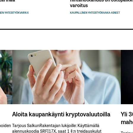
varoitus
EN YHTEISTYÖ
KVARN X
KAUPALLINEN YHTEISTYÖ
RAAKA-AINEET
Aloita kaupankäynti kryptovaluutoilla
Yli 
mahd
inoiden
Tarjous SalkunRakentajan lukijoille: Käyttämällä​ ​
alennuskoodia​ ​SRFI17X,​ ​saat​ ​1 %:n treidauskulut​ ​
Tarjou