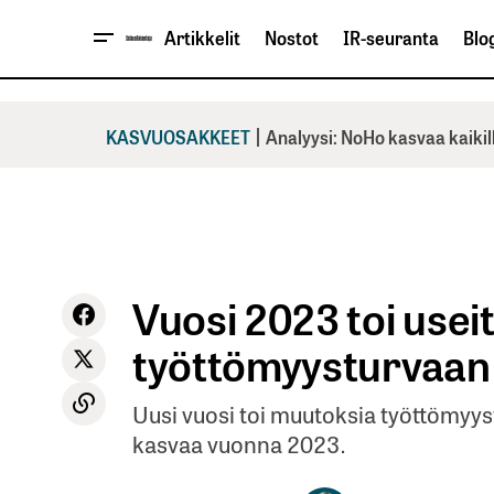
Artikkelit
Nostot
IR-seuranta
Blog
|
KASVUOSAKKEET
Analyysi: NoHo kasvaa kaikil
Vuosi 2023 toi usei
työttömyysturvaan
Uusi vuosi toi muutoksia työttömyy
kasvaa vuonna 2023.