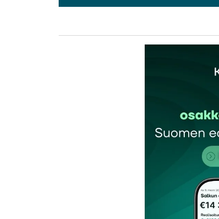
L
kirj
Sähköpostiosoitettasi ei julkaista.
Pakollis
Kommentti
*
Nimesi tai nimimerkkisi
*