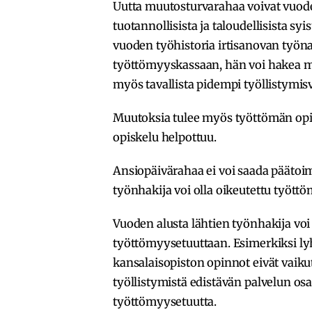
Uutta muutosturvarahaa voivat vuode
tuotannollisista ja taloudellisista syi
vuoden työhistoria irtisanovan työna
työttömyyskassaan, hän voi hakea m
myös tavallista pidempi työllistymis
Muutoksia tulee myös työttömän opis
opiskelu helpottuu.
Ansiopäivärahaa ei voi saada päätoim
työnhakija voi olla oikeutettu tyött
Vuoden alusta lähtien työnhakija voi 
työttömyysetuuttaan. Esimerkiksi ly
kansalaisopiston opinnot eivät vai
työllistymistä edistävän palvelun os
työttömyysetuutta.