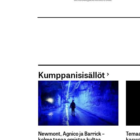
Kumppanisisällöt
Newmont, Agnico ja Barrick –
Temaa
kolme tapaa omistaa kultaa
kasvu