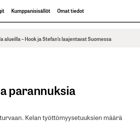
it
Kumppanisisällöt
Omat tiedot
la alueilla – Hook ja Stefan’s laajentavat Suomessa
ta parannuksia
sturvaan. Kelan työttömyysetuuksien määrä