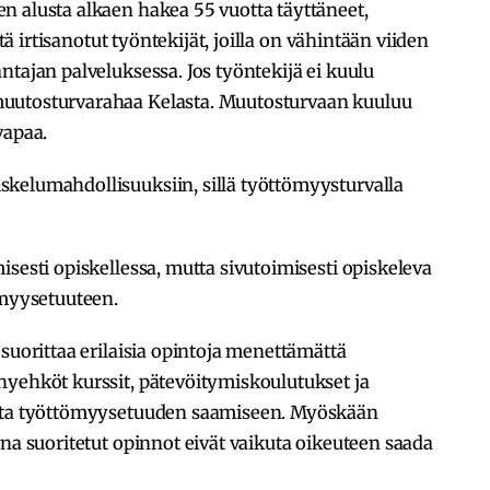
n alusta alkaen hakea 55 vuotta täyttäneet,
stä irtisanotut työntekijät, joilla on vähintään viiden
ntajan palveluksessa. Jos työntekijä ei kuulu
uutosturvarahaa Kelasta. Muutosturvaan kuuluu
vapaa.
kelumahdollisuuksiin, sillä työttömyysturvalla
isesti opiskellessa, mutta sivutoimisesti opiskeleva
ömyysetuuteen.
suorittaa erilaisia opintoja menettämättä
hyehköt kurssit, pätevöitymiskoulutukset ja
kuta työttömyysetuuden saamiseen. Myöskään
ana suoritetut opinnot eivät vaikuta oikeuteen saada