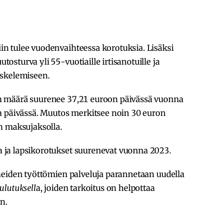
n tulee vuodenvaihteessa korotuksia. Lisäksi
sturva yli 55-vuotiaille irtisanotuille ja
iskelemiseen.
n määrä suurenee 37,21 euroon päivässä vuonna
a päivässä. Muutos merkitsee noin 30 euron
n maksujaksolla.
ja lapsikorotukset suurenevat vuonna 2023.
neiden työttömien palveluja parannetaan uudella
ulutuksell
a, joiden tarkoitus on helpottaa
n.