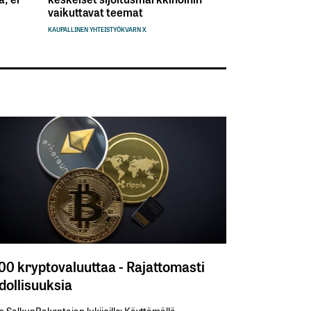
vaikuttavat teemat
KAUPALLINEN YHTEISTYÖ
KVARN X
300 kryptovaluuttaa - Rajattomasti
ollisuuksia
s SalkunRakentajan lukijoille: Käyttämällä​ ​