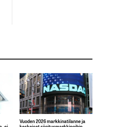
Vuoden 2026 markkinatilanne ja
, ei
keskeiset sijoitusmarkkinoihin