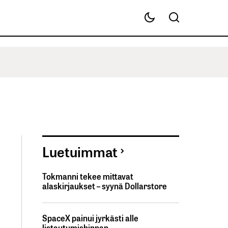
Luetuimmat
Tokmanni tekee mittavat
alaskirjaukset – syynä Dollarstore
SpaceX painui jyrkästi alle
listautumishinnan