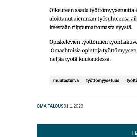
Oikeuteen saada työttömyysetuutta e
aloittanut aiemman työsuhteensa ai
itsestään riippumattomasta syystä.
Opiskelevien työttömien työnhakuvel
Omaehtoisia opintoja työttömyysetuu
neljää työtä kuukaudessa.
muutosturva
työttömyysetuus
työt
OMA TALOUS
31.1.2023
L