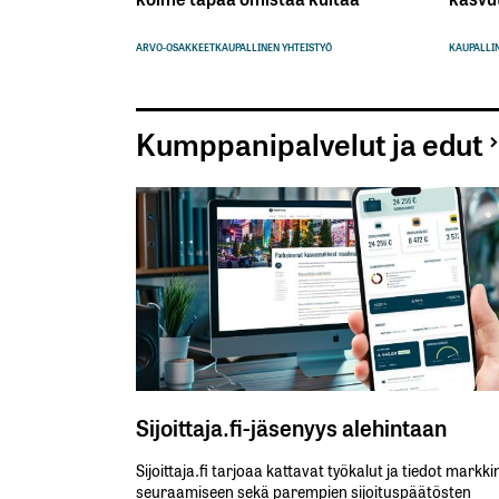
ARVO-OSAKKEET
KAUPALLINEN YHTEISTYÖ
KAUPALLIN
Kumppanipalvelut ja edut
Sijoittaja.fi-jäsenyys alehintaan
Sijoittaja.fi tarjoaa kattavat työkalut ja tiedot markk
seuraamiseen sekä parempien sijoituspäätösten