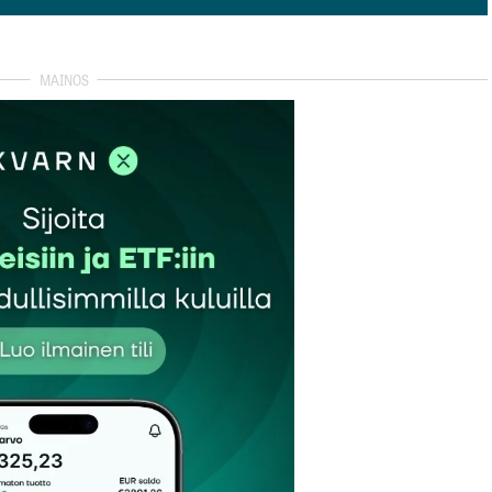
isää kommentti
autua sisään
rekisteröityä
et kentät on merkitty
*
Sähköpostiosoitteesi
*