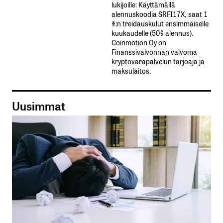
lukijoille: Käyttämällä​ ​
alennuskoodia​ ​SRFI17X,​ ​saat​ ​1
%:n treidauskulut​ ​ensimmäiselle​ ​
kuukaudelle​ ​(50%​ ​alennus).
Coinmotion Oy on
Finanssivalvonnan valvoma
kryptovarapalvelun tarjoaja ja
maksulaitos.
Uusimmat