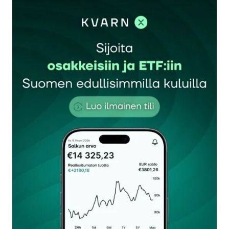
artikkelissa mainita, että ihan ajnkohtaisia neuvoja
sieltä ei saa. Sijoitusmarkkinat on muuttuneet
aikalailla sen jälkeem, vai mitä toimittajan on
mieltä?
Tomppeli
5.2.2023 at 11:51
Vastaa
Hyvä huomio. Osaatko sanoa, mistä löytyy tieto
tuosta opettamiseen käytetyn datan
loppumisesta vuoteen 2021? Se on kyllä
erikoista, koska monet käyttäjien haluamat
vastaukset varmasti koskevat ajankohtaisia
kysymyksiä.
Jorma Erkkilä
5.2.2023 at 15:23