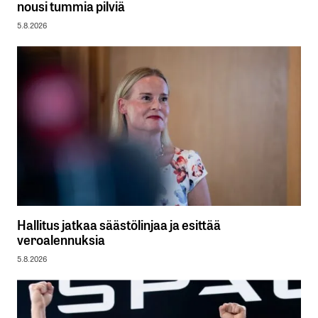
nousi tummia pilviä
5.8.2026
Hallitus jatkaa säästölinjaa ja esittää
veroalennuksia
5.8.2026