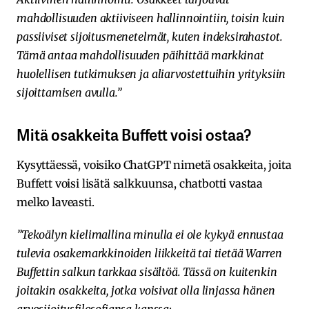
mahdollisuuden aktiiviseen hallinnointiin, toisin kuin
passiiviset sijoitusmenetelmät, kuten indeksirahastot.
Tämä antaa mahdollisuuden päihittää markkinat
huolellisen tutkimuksen ja aliarvostettuihin yrityksiin
sijoittamisen avulla.”
Mitä osakkeita Buffett voisi ostaa?
Kysyttäessä, voisiko ChatGPT nimetä osakkeita, joita
Buffett voisi lisätä salkkuunsa, chatbotti vastaa
melko laveasti.
”Tekoälyn kielimallina minulla ei ole kykyä ennustaa
tulevia osakemarkkinoiden liikkeitä tai tietää Warren
Buffettin salkun tarkkaa sisältöä. Tässä on kuitenkin
joitakin osakkeita, jotka voisivat olla linjassa hänen
arvosijoitusfilosofiansa kanssa: