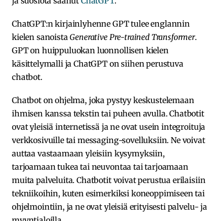
ja suosiota saanut
ChatGPT
.
ChatGPT:n kirjainlyhenne GPT tulee englannin
kielen sanoista
Generative Pre-trained Transformer
.
GPT on huippuluokan luonnollisen kielen
käsittelymalli ja ChatGPT on siihen perustuva
chatbot.
Chatbot on ohjelma, joka pystyy keskustelemaan
ihmisen kanssa tekstin tai puheen avulla. Chatbotit
ovat yleisiä internetissä ja ne ovat usein integroituja
verkkosivuille tai messaging-sovelluksiin. Ne voivat
auttaa vastaamaan yleisiin kysymyksiin,
tarjoamaan tukea tai neuvontaa tai tarjoamaan
muita palveluita. Chatbotit voivat perustua erilaisiin
tekniikoihin, kuten esimerkiksi koneoppimiseen tai
ohjelmointiin, ja ne ovat yleisiä erityisesti palvelu- ja
myyntialoilla.