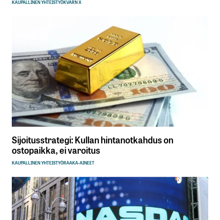
KAUPALLINEN YHTEISTYÖ
KVARN X
Sijoitusstrategi: Kullan hintanotkahdus on
ostopaikka, ei varoitus
KAUPALLINEN YHTEISTYÖ
RAAKA-AINEET