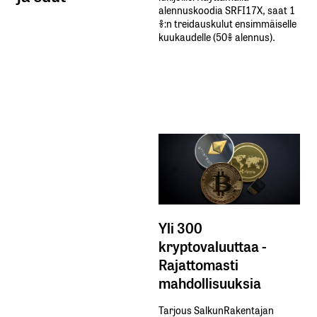
alennuskoodia​ ​SRFI17X,​ ​saat​ ​1
%:n treidauskulut​ ​ensimmäiselle​ ​
kuukaudelle​ ​(50%​ ​alennus).
Yli 300
kryptovaluuttaa -
Rajattomasti
mahdollisuuksia
Tarjous SalkunRakentajan