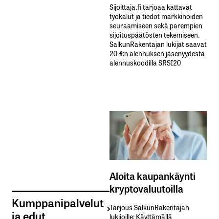
Sijoittaja.fi tarjoaa kattavat
työkalut ja tiedot markkinoiden
seuraamiseen sekä parempien
sijoituspäätösten tekemiseen.
SalkunRakentajan lukijat saavat
20 %:n alennuksen jäsenyydestä
alennuskoodilla SRSI20
Aloita kaupankäynti
kryptovaluutoilla
Kumppanipalvelut
Tarjous SalkunRakentajan
ja edut
lukijoille: Käyttämällä​ ​