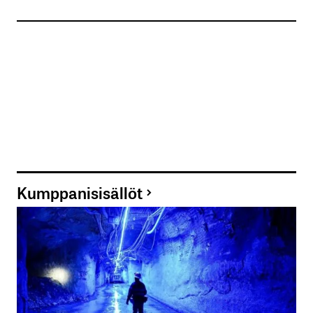
Nimesi tai nimimerkkisi
*
Sähköpostiosoitteesi
*
Tilaa SalkunRakentajan uutiskirje
Lähetä kommentti
Kumppanisisällöt