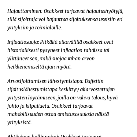
Hajauttaminen: Osakkeet tarjoavat hajautushyötyjä,
sillä sijoittaja voi hajauttaa sijoituksensa useisiin eri
yrityksiin ja toimialoille.
Inflaatiosuoja: Pitkällä aikavälillä osakkeet ovat
historiallisesti pysyneet inflaation tahdissa tai
ylittäneet sen, mikä suojaa rahan arvon
heikkenemiseltä ajan myötä.
Arvosijoittamisen lähestymistapa: Buffettin
sijoituslähestymistapa keskittyy aliarvostettujen
yritysten löytämiseen, joilla on vahva talous, hyvä
johto ja kilpailuetu. Osakkeet tarjoavat
mahdollisuuden ostaa omistusosuuksia näistä
yrityksistä.
Aktiivinen hallinnointi: Osakkeet tarjoavat