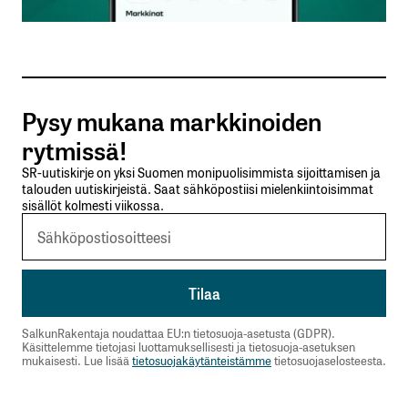
Vastaa
kirjautua
Pysy mukana markkinoiden
sisään
rekisteröityä
rytmissä!
SR-uutiskirje on yksi Suomen monipuolisimmista sijoittamisen ja
talouden uutiskirjeistä. Saat sähköpostiisi mielenkiintoisimmat
sisällöt kolmesti viikossa.
Sähköpostiosoitettasi ei julkaista.
Pakolliset
kentät on merkitty
*
SalkunRakentaja noudattaa EU:n tietosuoja-asetusta (GDPR).
Kommentti
*
Käsittelemme tietojasi luottamuksellisesti ja tietosuoja-asetuksen
mukaisesti. Lue lisää
tietosuojakäytänteistämme
tietosuojaselosteesta.