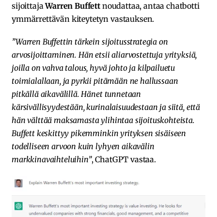
sijoittaja
Warren Buffett
noudattaa, antaa chatbotti
ymmärrettävän kiteytetyn vastauksen.
”Warren Buffettin tärkein sijoitusstrategia on
arvosijoittaminen. Hän etsii aliarvostettuja yrityksiä,
joilla on vahva talous, hyvä johto ja kilpailuetu
toimialallaan, ja pyrkii pitämään ne hallussaan
pitkällä aikavälillä. Hänet tunnetaan
kärsivällisyydestään, kurinalaisuudestaan ja siitä, että
hän välttää maksamasta ylihintaa sijoituskohteista.
Buffett keskittyy pikemminkin yrityksen sisäiseen
todelliseen arvoon kuin lyhyen aikavälin
markkinavaihteluihin”
, ChatGPT vastaa.