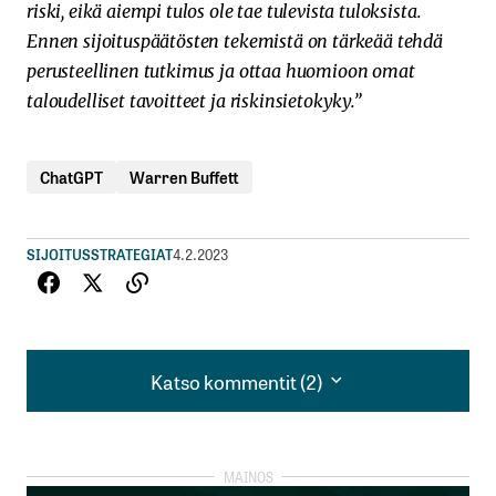
riski, eikä aiempi tulos ole tae tulevista tuloksista.
Ennen sijoituspäätösten tekemistä on tärkeää tehdä
perusteellinen tutkimus ja ottaa huomioon omat
taloudelliset tavoitteet ja riskinsietokyky.”
ChatGPT
Warren Buffett
SIJOITUSSTRATEGIAT
4.2.2023
Katso kommentit (2)
Katso kommentit (2)
ChatGTP:n opettamiseen käytetty data loppuu
vuiteen 2021, joten kannattaisi varmaan