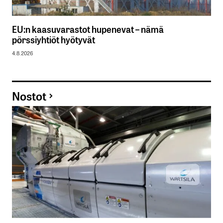
EU:n kaasuvarastot hupenevat – nämä
pörssiyhtiöt hyötyvät
4.8.2026
Nostot