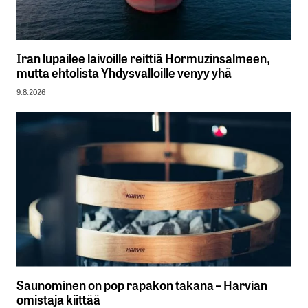
Iran lupailee laivoille reittiä Hormuzinsalmeen,
mutta ehtolista Yhdysvalloille venyy yhä
9.8.2026
Saunominen on pop rapakon takana – Harvian
omistaja kiittää