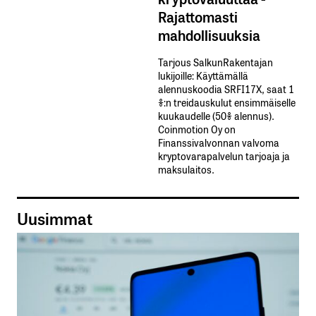
Rajattomasti
mahdollisuuksia
Tarjous SalkunRakentajan
lukijoille: Käyttämällä​ ​
alennuskoodia​ ​SRFI17X,​ ​saat​ ​1
%:n treidauskulut​ ​ensimmäiselle​ ​
kuukaudelle​ ​(50%​ ​alennus).
Coinmotion Oy on
Finanssivalvonnan valvoma
kryptovarapalvelun tarjoaja ja
maksulaitos.
Uusimmat