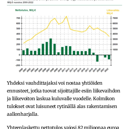
Yhdeksi vauhdittajaksi voi nostaa yhtiöiden
ennusteet, jotka tuovat sijoittajille esiin liikevaihdon
ja liikevoiton laskua kuluvalle vuodelle. Kolmikon
tulokset ovat luisuneet rytinällä alas rakentamisen
aallonharjalla.
Yhteenlaskettu nettotulos vajosi 82 miljoonaa euroa