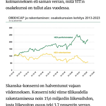
kolmanneksen eli saman verran, mitä YIT:n
osakekurssi on tullut alas vuodessa.
Skanska-konserni on halventunut vajaan
viidenneksen. Konserni teki viime tilikaudella
rakentamisessa noin 15,6 miljardin liikevaihdon,
josta liikevoiton osuus teki 3,7 prosentin verran.