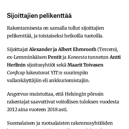
Sijoittajien pelikenttää
Rakentamisesta on samalla tullut sijoittajien
pelikenttää, ja toistaiseksi heikoilla tuotoilla.
Sijoittajat
Alexander ja Albert Ehrnrooth
(Tercero),
ex-Lemminkäisen
Pentit
ja
Koneesta
tunnetun
Antti
Herlinin
sijoitusyhtiöt sekä
Maarit Toivasen
Conficap
lukeutuvat YIT:n suurimpiin
vallankäyttäjiin eli ankkuriomistajiin.
Angervuo muistuttaa, että Helsingin pörssin
rakentajat saavuttivat voitollisen tuloksen vuodesta
2012 aina vuoteen 2018 asti.
Suomalaisen ja ruotsalaisten rakennusyhtiöiden