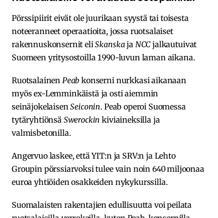
Pörssipiirit eivät ole juurikaan syystä tai toisesta
noteeranneet operaatioita, jossa ruotsalaiset
rakennuskonsernit eli
Skanska
ja
NCC
jalkautuivat
Suomeen yritysostoilla 1990-luvun laman aikana.
Ruotsalainen
Peab
konserni nurkkasi aikanaan
myös ex-Lemminkäistä ja osti aiemmin
seinäjokelaisen
Seiconin
. Peab operoi Suomessa
tytäryhtiönsä
Swerockin
kiviaineksilla ja
valmisbetonilla.
Angervuo laskee, että YIT:n ja SRV:n ja Lehto
Groupin pörssiarvoksi tulee vain noin 640 miljoonaa
euroa yhtiöiden osakkeiden nykykurssilla.
Suomalaisten rakentajien edullisuutta voi peilata