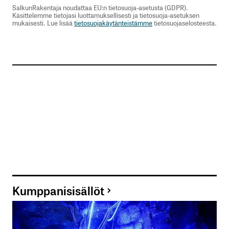
välttävää. Jos itse työmaa töihin osallistuisi
SalkunRakentaja noudattaa EU:n tietosuoja-asetusta (GDPR).
koulutettua priimus ainesta, tämä tyhmyys
Käsittelemme tietojasi luottamuksellisesti ja tietosuoja-asetuksen
paljastuisi ja muuttuisikin aika pian, meillä vain on
mukaisesti. Lue lisää
tietosuojakäytänteistämme
tietosuojaselosteesta.
kastijako kuin Intiassa.
Karri Hollolasta
1.3.2023 at 22:36
Vastaa
kirjautua
sisään
rekisteröityä
Kumppanisisällöt