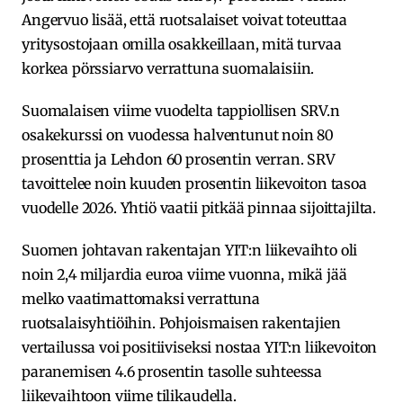
Angervuo lisää, että ruotsalaiset voivat toteuttaa
yritysostojaan omilla osakkeillaan, mitä turvaa
korkea pörssiarvo verrattuna suomalaisiin.
Suomalaisen viime vuodelta tappiollisen SRV.n
osakekurssi on vuodessa halventunut noin 80
prosenttia ja Lehdon 60 prosentin verran. SRV
tavoittelee noin kuuden prosentin liikevoiton tasoa
vuodelle 2026. Yhtiö vaatii pitkää pinnaa sijoittajilta.
Suomen johtavan rakentajan YIT:n liikevaihto oli
noin 2,4 miljardia euroa viime vuonna, mikä jää
melko vaatimattomaksi verrattuna
ruotsalaisyhtiöihin. Pohjoismaisen rakentajien
vertailussa voi positiiviseksi nostaa YIT:n liikevoiton
paranemisen 4.6 prosentin tasolle suhteessa
liikevaihtoon viime tilikaudella.