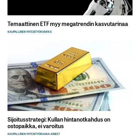
Temaattinen ETF myy megatrendin kasvutarinaa
KAUPALLINEN YHTEISTYÖ
KVARN X
Sijoitusstrategi: Kullan hintanotkahdus on
ostopaikka, ei varoitus
KAUPALLINEN YHTEISTYÖ
RAAKA-AINEET