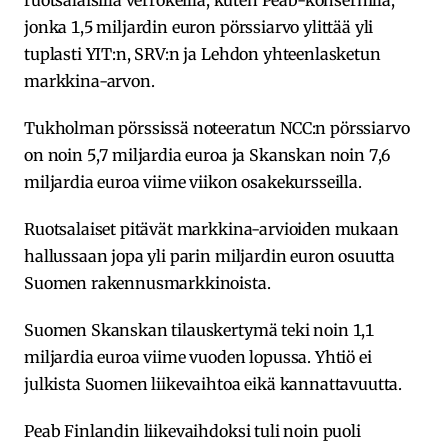
ruotsalaisilla verrokeilla, kuten Peab-konsernilla,
jonka 1,5 miljardin euron pörssiarvo ylittää yli
tuplasti YIT:n, SRV:n ja Lehdon yhteenlasketun
markkina-arvon.
Tukholman pörssissä noteeratun NCC:n pörssiarvo
on noin 5,7 miljardia euroa ja Skanskan noin 7,6
miljardia euroa viime viikon osakekursseilla.
Ruotsalaiset pitävät markkina-arvioiden mukaan
hallussaan jopa yli parin miljardin euron osuutta
Suomen rakennusmarkkinoista.
Suomen Skanskan tilauskertymä teki noin 1,1
miljardia euroa viime vuoden lopussa. Yhtiö ei
julkista Suomen liikevaihtoa eikä kannattavuutta.
Peab Finlandin liikevaihdoksi tuli noin puoli