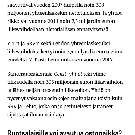
saavuttivat vuoden 2007 huipulla noin 308
miljoonan yhteenlasketun nettotuloksen. Ja yhtiöt
rikkoivat vuonna 2011 noin 7,3 miljardin euron
liikevaihdollaan historiallisen ennätyksensä.
YIT:n ja SRV:n sekä Lehdon yhteenlasketuksi
liikevaihdoksi kertyi noin 3,5 miljardia euroa viime
vuodelta. YIT osti Lemminkäisen vuonna 2017.
Saneerausrakentaja
Consti yhtiöt
teki viime
tilikaudella noin 305 miljoonan euron liikevaihdon
ja lähes neljän prosentin liikevoiton. Yhtiö on
pysynyt vakaana osinkojen maksajana toisin kuin
SRV ja Lehto, jotka on jo perinteisesti jättäneet
sijoittajat ilman osinkoja.
Ruotsalaisille voi avautua ostopaikka?