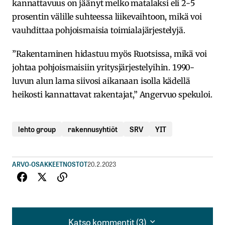
kannattavuus on jäänyt melko matalaksi eli 2-5
prosentin välille suhteessa liikevaihtoon, mikä voi
vauhdittaa pohjoismaisia toimialajärjestelyjä.
”Rakentaminen hidastuu myös Ruotsissa, mikä voi
johtaa pohjoismaisiin yritysjärjestelyihin. 1990-
luvun alun lama siivosi aikanaan isolla kädellä
heikosti kannattavat rakentajat,” Angervuo spekuloi.
lehto group
rakennusyhtiöt
SRV
YIT
ARVO-OSAKKEET
NOSTOT
20.2.2023
Katso kommentit (3)