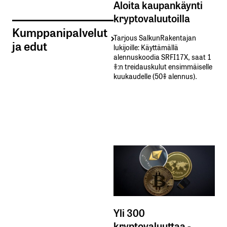
Aloita kaupankäynti
kryptovaluutoilla
Kumppanipalvelut
Tarjous SalkunRakentajan
ja edut
lukijoille: Käyttämällä​ ​
alennuskoodia​ ​SRFI17X,​ ​saat​ ​1
%:n treidauskulut​ ​ensimmäiselle​ ​
kuukaudelle​ ​(50%​ ​alennus).
Yli 300
kryptovaluuttaa -