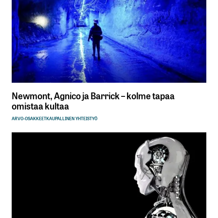
Sähköpostiosoitettasi ei julkaista.
Pakolliset
kentät on merkitty
*
Kommentti
*
Newmont, Agnico ja Barrick – kolme tapaa
Nimesi tai nimimerkkisi
*
omistaa kultaa
ARVO-OSAKKEET
KAUPALLINEN YHTEISTYÖ
Sähköpostiosoitteesi
*
Tilaa SalkunRakentajan uutiskirje
Lähetä kommentti