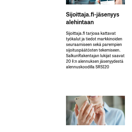
Sijoittaja.fi-jäsenyys
alehintaan
Sijoittaja.fi tarjoaa kattavat
työkalut ja tiedot markkinoiden
seuraamiseen sekä parempien
sijoituspäätösten tekemiseen.
SalkunRakentajan lukijat saavat
20 %:n alennuksen jäsenyydestä
alennuskoodilla SRSI20