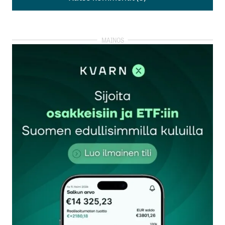
Katso kommentit (3)
Eivät siis edes ulkomaalainen halpatyövoima ole
pelastaneet paikallisia gryndereitä massatappioilta
pörssissä vielä etenkään? Kyllä vanhaa
rakennusveteraania alkaa nyt jo vähintäänkin
hieman hymyilyttämään. Kannattikohan
sittenkään mennä vähittämään sukupuuttoon
suomalaista ammattiosaamisen ja ylpeyttä
surkeine tilapäisine työvoiman vuokraukseen
sekoittamista pakkaa? Tosiasiassa koko
rakennusala meni mönkään 1990-luvun
seurauksena valitettavasti. Kuitenkin vielä kaiholla
kulta-aika muistellen rakentaja veteraani v:sta 1974
alkaen eikä edes vielä päättyen paitsi muodollisesti,
heh.
Kake
22.2.2023 at 09:34