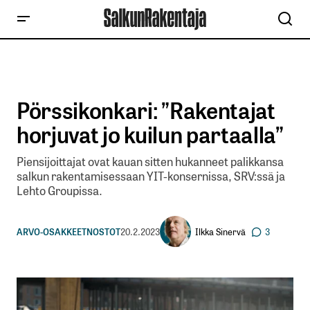
Pörssikonkari: ”Rakentajat
horjuvat jo kuilun partaalla”
Piensijoittajat ovat kauan sitten hukanneet palikkansa
salkun rakentamisessaan YIT-konsernissa, SRV:ssä ja
Lehto Groupissa.
Ilkka Sinervä
ARVO-OSAKKEET
NOSTOT
20.2.2023
3