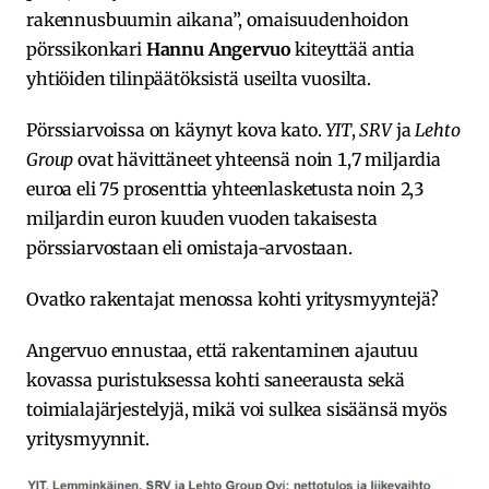
rakennusbuumin aikana”, omaisuudenhoidon
pörssikonkari
Hannu Angervuo
kiteyttää antia
yhtiöiden tilinpäätöksistä useilta vuosilta.
Pörssiarvoissa on käynyt kova kato.
YIT
,
SRV
ja
Lehto
Group
ovat hävittäneet yhteensä noin 1,7 miljardia
euroa eli 75 prosenttia yhteenlasketusta noin 2,3
miljardin euron kuuden vuoden takaisesta
pörssiarvostaan eli omistaja-arvostaan.
Ovatko rakentajat menossa kohti yritysmyyntejä?
Angervuo ennustaa, että rakentaminen ajautuu
kovassa puristuksessa kohti saneerausta sekä
toimialajärjestelyjä, mikä voi sulkea sisäänsä myös
yritysmyynnit.