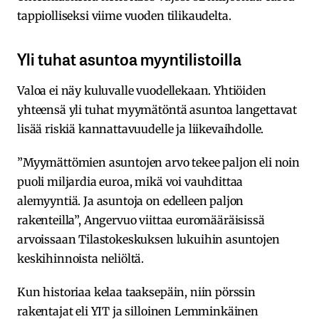
tappiolliseksi viime vuoden tilikaudelta.
Yli tuhat asuntoa myyntilistoilla
Valoa ei näy kuluvalle vuodellekaan. Yhtiöiden
yhteensä yli tuhat myymätöntä asuntoa langettavat
lisää riskiä kannattavuudelle ja liikevaihdolle.
”Myymättömien asuntojen arvo tekee paljon eli noin
puoli miljardia euroa, mikä voi vauhdittaa
alemyyntiä. Ja asuntoja on edelleen paljon
rakenteilla”, Angervuo viittaa euromääräisissä
arvoissaan Tilastokeskuksen lukuihin asuntojen
keskihinnoista neliöltä.
Kun historiaa kelaa taaksepäin, niin pörssin
rakentajat eli YIT ja silloinen Lemminkäinen