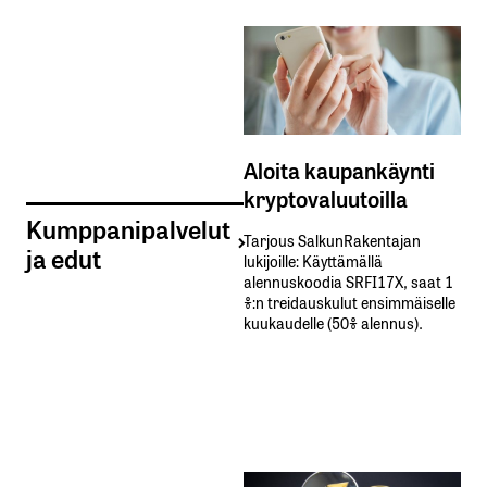
Aloita kaupankäynti
kryptovaluutoilla
Kumppanipalvelut
Tarjous SalkunRakentajan
ja edut
lukijoille: Käyttämällä​ ​
alennuskoodia​ ​SRFI17X,​ ​saat​ ​1
%:n treidauskulut​ ​ensimmäiselle​ ​
kuukaudelle​ ​(50%​ ​alennus).