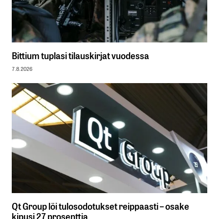
Bittium tuplasi tilauskirjat vuodessa
7.8.2026
Qt Group löi tulosodotukset reippaasti – osake
kipusi 27 prosenttia