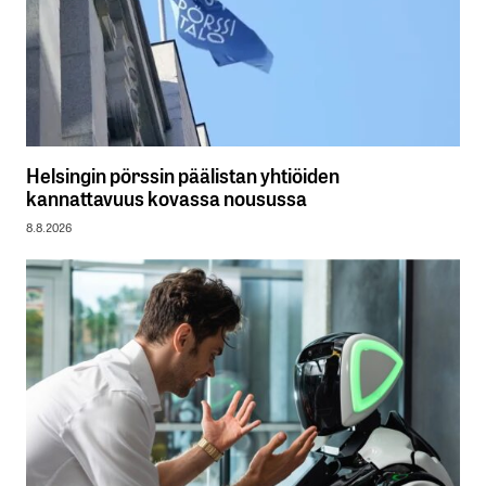
Helsingin pörssin päälistan yhtiöiden
kannattavuus kovassa nousussa
8.8.2026