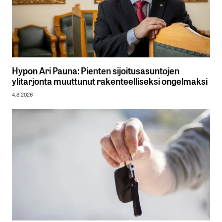
Hypon Ari Pauna: Pienten sijoitusasuntojen
ylitarjonta muuttunut rakenteelliseksi ongelmaksi
4.8.2026