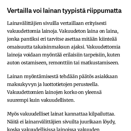
Vertailla voi lainan tyypistä riippumatta
Lainavälittäjien sivuilla vertaillaan erityisesti
vakuudettomia lainoja. Vakuudeton laina on laina,
jonka pantiksi eri tarvitse asettaa mitään kiinteää
omaisuutta takaisinmaksun ajaksi. Vakuudettomia
lainoja voidaan myöntää erilaisiin tarpeisiin, kuten
auton ostamiseen, remonttiin tai matkustamiseen.
Lainan myöntämisestä tehdään päätös asiakkaan
maksukyvyn ja luottotietojen perusteella.
Vakuudettomien lainojen korko on yleensä
suurempi kuin vakuudellisten.
Myös vakuudelliset lainat kannattaa kilpailuttaa.
Näitä ei lainanvälittäjien sivuilta juurikaan löydy,
koska vakuudellisissa lainoissa vakuuden