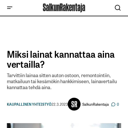
Miksi lainat kannattaa aina
vertailla?
Tarvittiin lainaa sitten auton ostoon, remontointiin,
matkailuun tai kesämökin hankkimiseen, lainavertailu
kannattaa tehdä aina.
SalkunRakentaja
KAUPALLINEN YHTEISTYÖ
22.3.2023
0