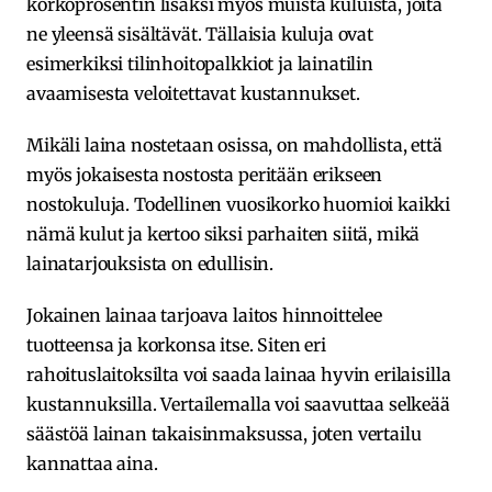
korkoprosentin lisäksi myös muista kuluista, joita
ne yleensä sisältävät. Tällaisia kuluja ovat
esimerkiksi tilinhoitopalkkiot ja lainatilin
avaamisesta veloitettavat kustannukset.
Mikäli laina nostetaan osissa, on mahdollista, että
myös jokaisesta nostosta peritään erikseen
nostokuluja. Todellinen vuosikorko huomioi kaikki
nämä kulut ja kertoo siksi parhaiten siitä, mikä
lainatarjouksista on edullisin.
Jokainen lainaa tarjoava laitos hinnoittelee
tuotteensa ja korkonsa itse. Siten eri
rahoituslaitoksilta voi saada lainaa hyvin erilaisilla
kustannuksilla. Vertailemalla voi saavuttaa selkeää
säästöä lainan takaisinmaksussa, joten vertailu
kannattaa aina.