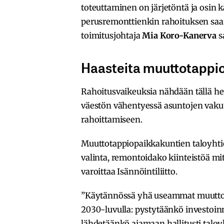
toteuttaminen on järjetöntä ja osin 
perusremonttienkin rahoituksen saam
toimitusjohtaja
Mia Koro-Kanerva
s
Haasteita muuttotappiok
Rahoitusvaikeuksia nähdään tällä het
väestön vähentyessä asuntojen vakuus
rahoittamiseen.
Muuttotappiopaikkakuntien taloyhtiö
valinta, remontoidako kiinteistöä mit
varoittaa Isännöintiliitto.
”Käytännössä yhä useammat muuttota
2030-luvulla: pystytäänkö investoin
lähdetäänkö ajamaan hallitusti taloy