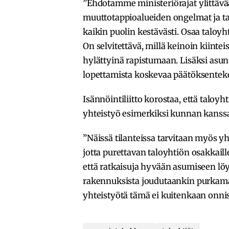
”Ehdotamme ministeriörajat ylittäv
muuttotappioalueiden ongelmat ja ta
kaikin puolin kestävästi. Osaa taloy
On selvitettävä, millä keinoin kiintei
hylättyinä rapistumaan. Lisäksi asun
lopettamista koskevaa päätöksenteko
Isännöintiliitto korostaa, että taloyhti
yhteistyö esimerkiksi kunnan kanssa
”Näissä tilanteissa tarvitaan myös 
jotta purettavan taloyhtiön osakkaill
että ratkaisuja hyvään asumiseen löy
rakennuksista joudutaankin purkamaan
yhteistyötä tämä ei kuitenkaan onni