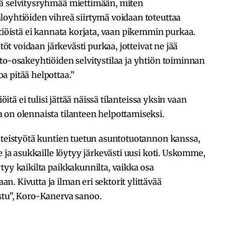
ää selvitysryhmää miettimään, miten
loyhtiöiden vihreä siirtymä voidaan toteuttaa
htiöistä ei kannata korjata, vaan pikemmin purkaa.
stöt voidaan järkevästi purkaa, jotteivat ne jää
to-osakeyhtiöiden selvitystilaa ja yhtiön toiminnan
a pitää helpottaa.”
öitä ei tulisi jättää näissä tilanteissa yksin vaan
 on olennaista tilanteen helpottamiseksi.
yhteistyötä kuntien tuetun asuntotuotannon kanssa,
e ja asukkaille löytyy järkevästi uusi koti. Uskomme,
tyy kaikilta paikkakunnilta, vaikka osa
. Kivutta ja ilman eri sektorit ylittävää
stu”, Koro-Kanerva sanoo.