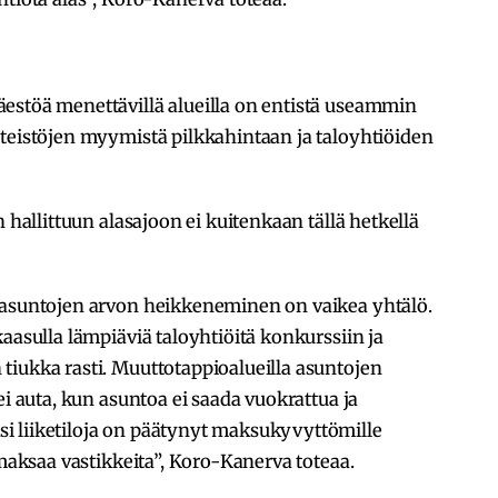
estöä menettävillä alueilla on entistä useammin
nteistöjen myymistä pilkkahintaan ja taloyhtiöiden
n hallittuun alasajoon ei kuitenkaan tällä hetkellä
 asuntojen arvon heikkeneminen on vaikea yhtälö.
aasulla lämpiäviä taloyhtiöitä konkurssiin ja
tiukka rasti. Muuttotappioalueilla asuntojen
ei auta, kun asuntoa ei saada vuokrattua ja
i liiketiloja on päätynyt maksukyvyttömille
 maksaa vastikkeita”, Koro-Kanerva toteaa.