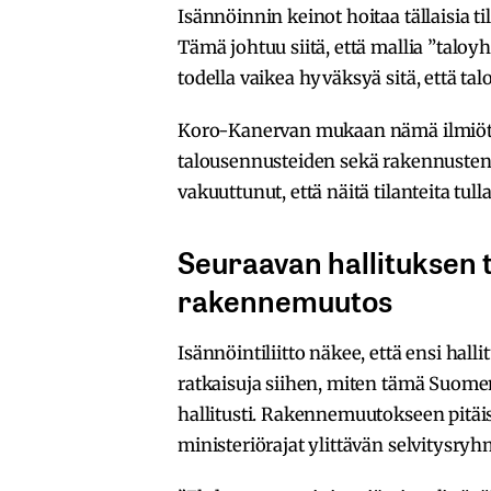
Isännöinnin keinot hoitaa tällaisia ti
Tämä johtuu siitä, että mallia ”taloyh
todella vaikea hyväksyä sitä, että ta
Koro-Kanervan mukaan nämä ilmiöt eiv
talousennusteiden sekä rakennusten
vakuuttunut, että näitä tilanteita t
Seuraavan hallituksen t
rakennemuutos
Isännöintiliitto näkee, että ensi hal
ratkaisuja siihen, miten tämä Suom
hallitusti. Rakennemuutokseen pitäisi
ministeriörajat ylittävän selvitysry