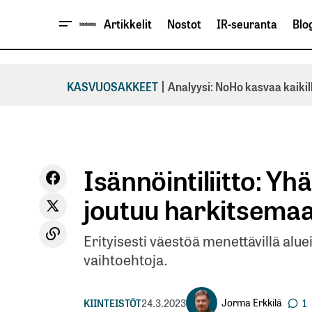
Artikkelit
Nostot
IR-seuranta
Blog
|
KASVUOSAKKEET
Analyysi: NoHo kasvaa kaikil
Isännöintiliitto: Yh
joutuu harkitsemaa
Erityisesti väestöä menettävillä alu
vaihtoehtoja.
Jorma Erkkilä
KIINTEISTÖT
24.3.2023
1