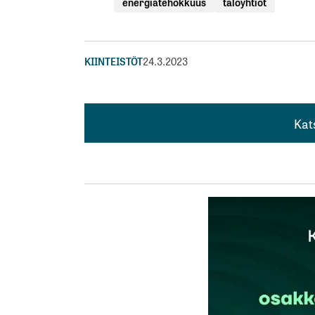
energiatehokkuus
taloyhtiöt
KIINTEISTÖT
24.3.2023
Kat
Kat
Pitkään vallassa olleet puolueet ovat aiheu
vähentymisen ja asuinkelvottomiksi muutt
aiheutettu ihmisille mittaamatonta vahink
Minnaliisa Kotavuopio
26.3.2023 at 21:14
Vastaa
kirj