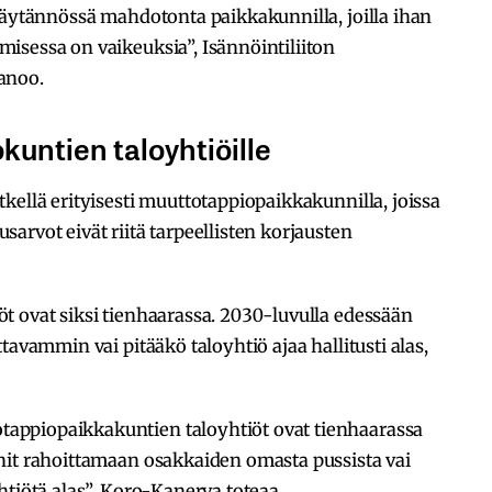
käytännössä mahdotonta paikkakunnilla, joilla ihan
isessa on vaikeuksia”, Isännöintiliiton
anoo.
untien taloyhtiöille
kellä erityisesti muuttotappiopaikkakunnilla, joissa
arvot eivät riitä tarpeellisten korjausten
t ovat siksi tienhaarassa. 2030-luvulla edessään
tavammin vai pitääkö taloyhtiö ajaa hallitusti alas,
ppiopaikkakuntien taloyhtiöt ovat tienhaarassa
nit rahoittamaan osakkaiden omasta pussista vai
htiötä alas”, Koro-Kanerva toteaa.