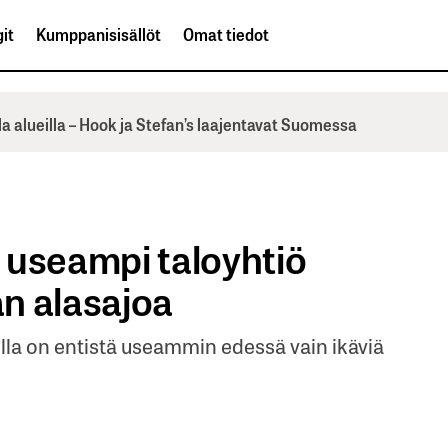
it
Kumppanisisällöt
Omat tiedot
la alueilla – Hook ja Stefan’s laajentavat Suomessa
ä useampi taloyhtiö
n alasajoa
eilla on entistä useammin edessä vain ikäviä