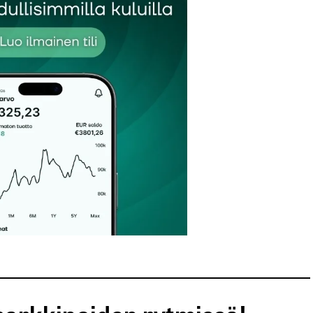
et kentät on merkitty
*
Sähköpostiosoitteesi
*