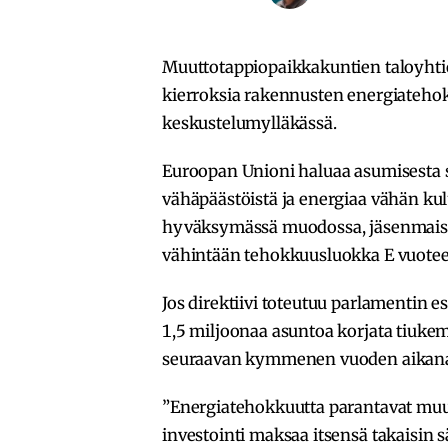
Muuttotappiopaikkakuntien taloyhtiö
kierroksia rakennusten energiateho
keskustelumylläkässä.
Euroopan Unioni haluaa asumisesta 
vähäpäästöistä ja energiaa vähän kulu
hyväksymässä muodossa, jäsenmaiss
vähintään tehokkuusluokka E vuote
Jos direktiivi toteutuu parlamentin 
1,5 miljoonaa asuntoa korjata tiuk
seuraavan kymmenen vuoden aikan
”Energiatehokkuutta parantavat muut
investointi maksaa itsensä takaisin s