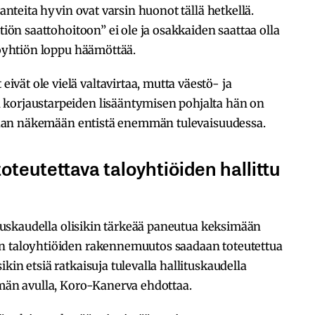
lanteita hyvin ovat varsin huonot tällä hetkellä.
tiön saattohoitoon” ei ole ja osakkaiden saattaa olla
loyhtiön loppu häämöttää.
ät ole vielä valtavirtaa, mutta väestö- ja
 korjaustarpeiden lisääntymisen pohjalta hän on
ullaan näkemään entistä enemmän tulevaisuudessa.
oteutettava taloyhtiöiden hallittu
lituskaudella olisikin tärkeää paneutua keksimään
en taloyhtiöiden rakennemuutos saadaan toteutettua
kin etsiä ratkaisuja tulevalla hallituskaudella
hmän avulla, Koro-Kanerva ehdottaa.