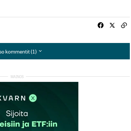
so kommentit (1)
so kommentit (1)
ttaneet päätöksillään tiettyjen alueitten vetovoiman
umisen. Tähän kehitykseen on tarkoituksella pyritty ja
oa. Nyt on todellakin aika äänestää ihan uusia puolueita!
autua sisään
rekisteröityä