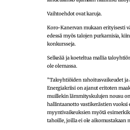
Vaihtoehdot ovat karuja.
Koro-Kanervan mukaan erityisesti vä
edessä myös talojen purkamisia, kii
konkursseja.
Selkeää ja koeteltua mallia taloyhtiö
ole olemassa.
”Taloyhtiöiden rahoitusvaikeudet ja
Energiakriisi on ajanut eritoten maak
muillekin lämmityskulujen nousu on 
hallintaanotto vastikerästien vuoksi 
myyntivaikeuksien myötä esimerkiks
tahoille, joilla ei ole aikomustakaan