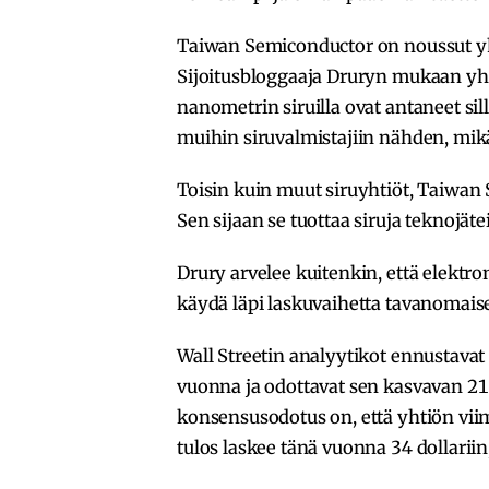
Taiwan Semiconductor on noussut yh
Sijoitusbloggaaja Druryn mukaan yht
nanometrin siruilla ovat antaneet s
muihin siruvalmistajiin nähden, mik
Toisin kuin muut siruyhtiöt, Taiwan 
Sen sijaan se tuottaa siruja teknojäte
Drury arvelee kuitenkin, että elektr
käydä läpi laskuvaihetta tavanomaise
Wall Streetin analyytikot ennustavat
vuonna ja odottavat sen kasvavan 21
konsensusodotus on, että yhtiön vi
tulos laskee tänä vuonna 34 dollariin