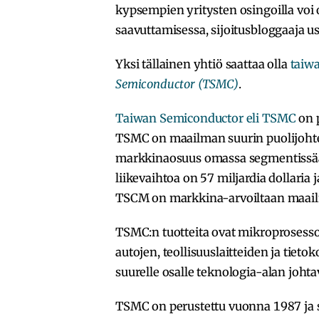
kypsempien yritysten osingoilla voi 
saavuttamisessa, sijoitusbloggaaja u
Yksi tällainen yhtiö saattaa olla
taiw
Semiconductor (TSMC)
.
Taiwan Semiconductor eli TSMC
on 
TSMC on maailman suurin puolijohtei
markkinaosuus omassa segmentissään
liikevaihtoa on 57 miljardia dollaria 
TSCM on markkina-arvoiltaan maail
TSMC:n tuotteita ovat mikroprosesso
autojen, teollisuuslaitteiden ja tiet
suurelle osalle teknologia-alan johtav
TSMC on perustettu vuonna 1987 ja s