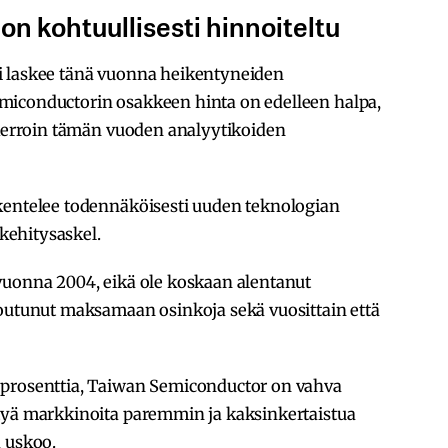
n kohtuullisesti hinnoiteltu
i laskee tänä vuonna heikentyneiden
miconductorin osakkeen hinta on edelleen halpa,
-kerroin tämän vuoden analyytikoiden
kentelee todennäköisesti uuden teknologian
 kehitysaskel.
vuonna 2004, eikä ole koskaan alentanut
toutunut maksamaan osinkoja sekä vuosittain että
 prosenttia, Taiwan Semiconductor on vahva
tyä markkinoita paremmin ja kaksinkertaistua
a uskoo.