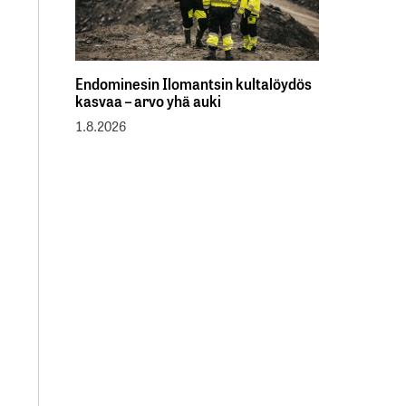
Endominesin Ilomantsin kultalöydös
kasvaa – arvo yhä auki
1.8.2026