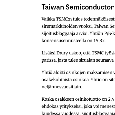
Taiwan Semiconductor o
Vaikka TSMC:n tulos todennäköisest
sirumarkkinoiden vuoksi, Taiwan Se
sijoitusbloggaaja arvioi. Yhtiön P/E
konsensusennusteella on 15,3x.
Lisäksi Drury uskoo, että TSMC työs
parissa, josta tulee sirualan seuraava
Yhtiö aloitti osinkojen maksamisen 
osakekohtaista osinkoa. Yhtiö on si
neljännesvuosittain.
Koska osakkeen osinkotuotto on 2,4
ehdokas yritykseksi, joka voi menes
kuudessa vuodessa, sijoitusbloggaaj