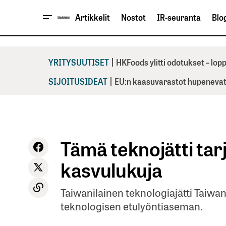
Artikkelit
Nostot
IR-seuranta
Blog
|
YRITYSUUTISET
HKFoods ylitti odotukset – lo
|
SIJOITUSIDEAT
EU:n kaasuvarastot hupenevat 
Tämä teknojätti tar
kasvulukuja
Taiwanilainen teknologiajätti Taiw
teknologisen etulyöntiaseman.