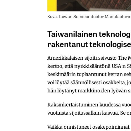
Kuva: Taiwan Semiconductor Manufacturi
Taiwanilainen teknolog
rakentanut teknologis
Amerikkalaisen sijoitussivusto The M
kertoo, että nyrkkisääntönä USA:n 
keskimäärin tuplaantunut kerran seits
voi löytää säännöllisesti osakkeita,
hän löytänyt markkinoiden lyövän si
Kaksinkertaistuminen kuudessa vuod
vuotuista sijoitussalkun kasvua. Se 
Vaikka onnistuneet osakepoiminnat k