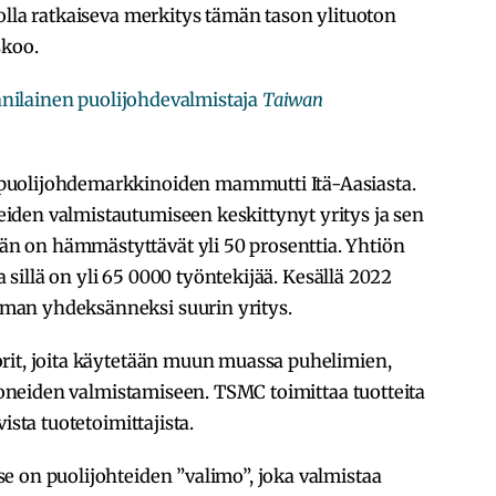
olla ratkaiseva merkitys tämän tason ylituoton
skoo.
anilainen puolijohdevalmistaja
Taiwan
puolijohdemarkkinoiden mammutti Itä-Aasiasta.
den valmistautumiseen keskittynyt yritys ja sen
 on hämmästyttävät yli 50 prosenttia. Yhtiön
ja sillä on yli 65 0000 työntekijää. Kesällä 2022
man yhdeksänneksi suurin yritys.
rit, joita käytetään muun muassa puhelimien,
okoneiden valmistamiseen. TSMC toimittaa tuotteita
ista tuotetoimittajista.
e on puolijohteiden ”valimo”, joka valmistaa