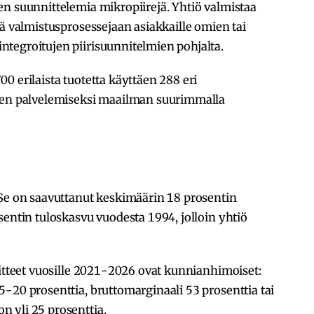
en suunnittelemia mikropiirejä. Yhtiö valmistaa
tä valmistusprosessejaan asiakkaille omien tai
tegroitujen piirisuunnitelmien pohjalta.
0 erilaista tuotetta käyttäen 288 eri
iden palvelemiseksi maailman suurimmalla
 Se on saavuttanut keskimäärin 18 prosentin
sentin tuloskasvu vuodesta 1994, jolloin yhtiö
oitteet vuosille 2021-2026 ovat kunnianhimoiset:
-20 prosenttia, bruttomarginaali 53 prosenttia tai
 yli 25 prosenttia.