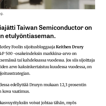
ng.
iajätti Taiwan Semiconductor on
en etulyöntiaseman.
otley Foolin sijoitusbloggaaja
Keithen Drury
S&P 500 -osakeindeksin markkina-arvo on
emässä tai kahdeksassa vuodessa. Jos siis sijoittaja
 joiden arvo kaksinkertaistuu kuudessa vuodessa, on
joitusstrategian.
essa edellyttää Druryn mukaan 12,3 prosentin
on kova vaatimus.
asvuyrityksiin voivat johtaa tähän, myös