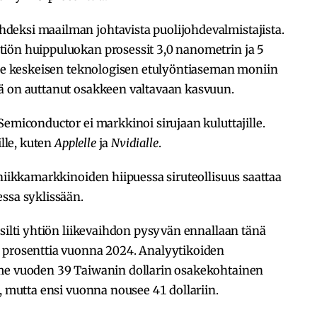
deksi maailman johtavista puolijohdevalmistajista.
iön huippuluokan prosessit 3,0 nanometrin ja 5
ille keskeisen teknologisen etulyöntiaseman moniin
ä on auttanut osakkeen valtavaan kasvuun.
Semiconductor ei markkinoi sirujaan kuluttajille.
ille, kuten
Applelle
ja
Nvidialle
.
oniikkamarkkinoiden hiipuessa siruteollisuus saattaa
ssa syklissään.
 silti yhtiön liikevaihdon pysyvän ennallaan tänä
 prosenttia vuonna 2024. Analyytikoiden
ime vuoden 39 Taiwanin dollarin osakekohtainen
, mutta ensi vuonna nousee 41 dollariin.