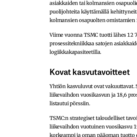
asiakkaiden tai kolmansien osapuoli
puolijohteita käyttämällä kehittynei
kolmansien osapuolten omistamien in
Viime vuonna TSMC tuotti lähes 12 70
prosessitekniikkaa satojen asiakka
logiikkakapasiteetilla.
Kovat kasvutavoitteet
Yhtiön kasvuluvut ovat vakuuttavat.
liikevaihdon vuosikasvun ja 18,6 pro
listautui pörssiin.
TSMC:n strategiset taloudelliset tav
liikevaihdon vuotuinen vuosikasvu 15
korkeampi ja oman pääoman tuotto on