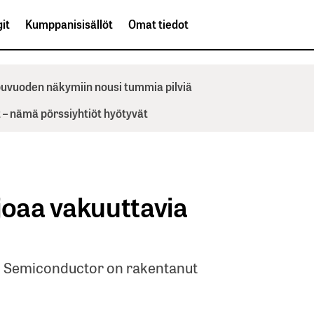
it
Kumppanisisällöt
Omat tiedot
ppuvuoden näkymiin nousi tummia pilviä
– nämä pörssiyhtiöt hyötyvät
joaa vakuuttavia
an Semiconductor on rakentanut