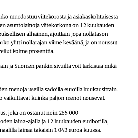
ko muodostuu viitekorosta ja asiakaskohtaisesta
ten asuntolainoja viitekorkona on 12 kuukauden
euksellisen alhainen, ajoittain jopa nollatason
rko ylitti nollarajan viime keväänä, ja on noussut
 reilut kolme prosenttia.
ain ja Suomen pankin sivuilta voit tarkistaa mikä
en menoja useilla sadoilla euroilla kuukausittain.
ko vaikuttavat kuinka paljon menot nousevat.
us, joka on ostanut noin 285 000
den laina-ajalla ja 12 kuukauden euriborilla,
alilla lainaa takaisin 1 042 euroa kuussa.