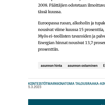
2008. Päättäjien odotetaan ilmoitt
tässä kuussa.
Euroopassa ruoan, alkoholin ja tupak
nousivat viime kuussa 15 prosenttia
Myös ei-teollisten tavaroiden ja pa
Energian hinnat nousivat 13,7 prose
prosenttiin.
asunnon hinta
asunnon ostaminen
KIINTEISTÖT
MARKKINAT
OMA TALOUS
RAAKA-AI
5.3.2023