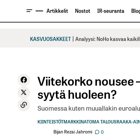
Artikkelit
Nostot
IR-seuranta
Blog
|
KASVUOSAKKEET
Analyysi: NoHo kasvaa kaikil
Viitekorko nousee –
syytä huoleen?
Suomessa kuten muuallakin euroalu
KIINTEISTÖT
MARKKINAT
OMA TALOUS
RAAKA-AI
Bijan Rezai Jahromi
0