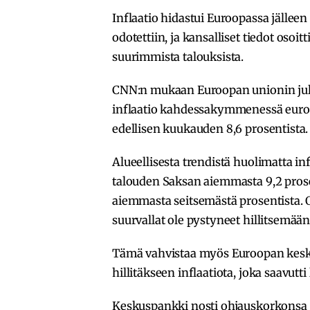
Inflaatio hidastui Euroopassa jälleen
odotettiin, ja kansalliset tiedot oso
suurimmista talouksista.
CNN:n mukaan Euroopan unionin jul
inflaatio kahdessakymmenessä euroa 
edellisen kuukauden 8,6 prosentista.
Alueellisesta trendistä huolimatta i
talouden Saksan aiemmasta 9,2 prose
aiemmasta seitsemästä prosentista. O
suurvallat ole pystyneet hillitsemään
Tämä vahvistaa myös Euroopan kesku
hillitäkseen inflaatiota, joka saavut
Keskuspankki nosti ohjauskorkonsa 