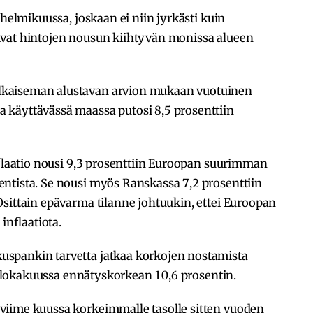
 helmikuussa, joskaan ei niin jyrkästi kuin
ittivat hintojen nousun kiihtyvän monissa alueen
kaiseman alustavan arvion mukaan vuotuinen
käyttävässä maassa putosi 8,5 prosenttiin
nflaatio nousi 9,3 prosenttiin Euroopan suurimman
ntista. Se nousi myös Ranskassa 7,2 prosenttiin
sittain epävarma tilanne johtuukin, ettei Euroopan
 inflaatiota.
spankin tarvetta jatkaa korkojen nostamista
ti lokakuussa ennätyskorkean 10,6 prosentin.
viime kuussa korkeimmalle tasolle sitten vuoden