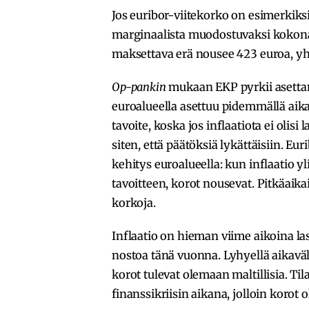
Jos euribor-viitekorko on esimerkiksi
marginaalista muodostuvaksi kokonai
maksettava erä nousee 423 euroa, yh
Op-pankin
mukaan EKP pyrkii asettam
euroalueella asettuu pidemmällä aika
tavoite, koska jos inflaatiota ei olisi
siten, että päätöksiä lykättäisiin. E
kehitys euroalueella: kun inflaatio y
tavoitteen, korot nousevat. Pitkäaikai
korkoja.
Inflaatio on hieman viime aikoina l
nostoa tänä vuonna. Lyhyellä aikaväl
korot tulevat olemaan maltillisia. Ti
finanssikriisin aikana, jolloin korot o