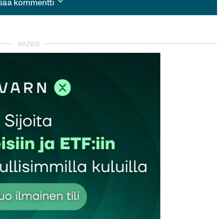
isää kommentti
isää kommentti
autua sisään
rekisteröityä
et kentät on merkitty
*
Sähköpostiosoitteesi
*