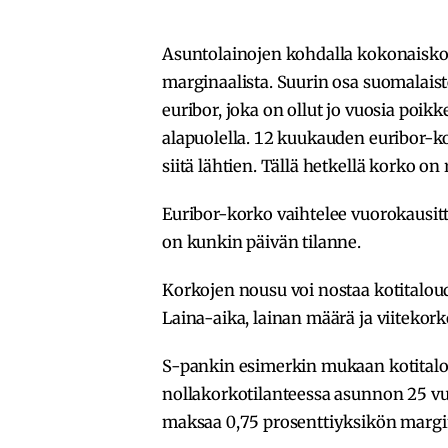
Asuntolainojen kohdalla kokonaiskor
marginaalista. Suurin osa suomalais
euribor, joka on ollut jo vuosia poikk
alapuolella. 12 kuukauden euribor-ko
siitä lähtien. Tällä hetkellä korko on
Euribor-korko vaihtelee vuorokausitt
on kunkin päivän tilanne.
Korkojen nousu voi nostaa kotitaloud
Laina-aika, lainan määrä ja viitekor
S-pankin esimerkin mukaan kotitalo
nollakorkotilanteessa asunnon 25 vuo
maksaa 0,75 prosenttiyksikön margina