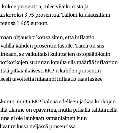
 kolme prosenttia, tulee viitekorosta ja
skoroksi 3,75 prosenttia. Tällöin kuukausittain
teensä 1 465 euroon.
aan ohjauskorkonsa siten, että inflaatio
välillä kahden prosentin tasolle. Tämä on siis
 lainkaan, se vaikuttaisi kuluttajien ostopäätöksiin
uriborkorkojen suunnan lopulta siis määrää inflaation
littää pitkäaikaisesti EKP:n kahden prosentin
sesti tavoitetta hitaampi inflaatio taas laskee
askenut, mutta EKP haluaa edelleen jatkaa korkojen
illä tilanne on epävarma, mutta pitkällä tähtäimellä
lanne ei ole lainkaan samanlainen kuin
livat reilussa neljässä prosentissa.