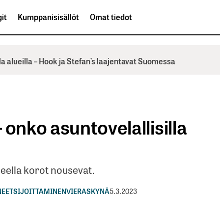
it
Kumppanisisällöt
Omat tiedot
la alueilla – Hook ja Stefan’s laajentavat Suomessa
 onko asuntovelallisilla
eella korot nousevat.
NEET
SIJOITTAMINEN
VIERASKYNÄ
5.3.2023