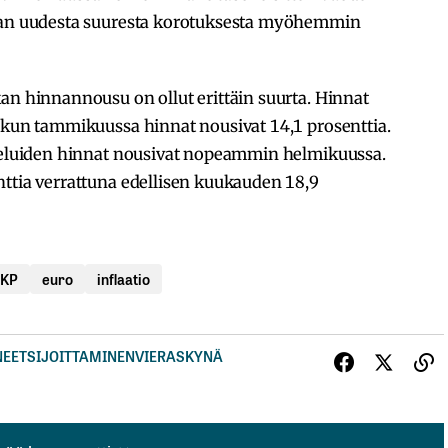
avan uudesta suuresta korotuksesta myöhemmin
an hinnannousu on ollut erittäin suurta. Hinnat
, kun tammikuussa hinnat nousivat 14,1 prosenttia.
lveluiden hinnat nousivat nopeammin helmikuussa.
nttia verrattuna edellisen kuukauden 18,9
EKP
euro
inflaatio
NEET
SIJOITTAMINEN
VIERASKYNÄ