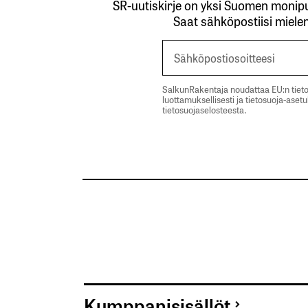
SR-uutiskirje on yksi Suomen monipuo
Saat sähköpostiisi mielen
SalkunRakentaja noudattaa EU:n tieto
luottamuksellisesti ja tietosuoja-aset
tietosuojaselosteesta.
Kumppanisisällöt