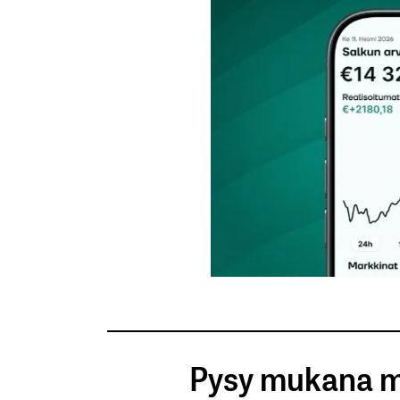
Tilaa SalkunRakentajan uutiskirje
Lähetä kommentti
Pysy mukana m