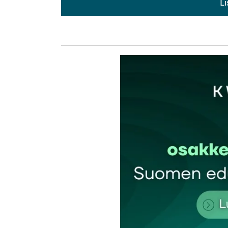
L
L
kirj
Sähköpostiosoitettasi ei julkaista.
Pakollis
Kommentti
*
Nimesi tai nimimerkkisi
*