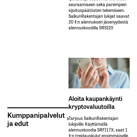
seuraamiseen sekä parempien
sijoituspäätösten tekemiseen.
SalkunRakentajan lukijat saavat
20 %:n alennuksen jäsenyydestä
alennuskoodilla SRSI20
Aloita kaupankäynti
kryptovaluutoilla
Kumppanipalvelut
Tarjous SalkunRakentajan
ja edut
lukijoille: Käyttämällä​ ​
alennuskoodia​ ​SRFI17X,​ ​saat​ ​1
%:n treidauskulut​ ​ensimmäiselle​ ​