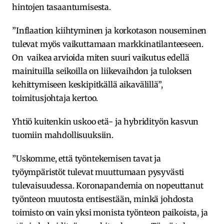
hintojen tasaantumisesta.
”Inflaation kiihtyminen ja korkotason nouseminen
tulevat myös vaikuttamaan markkinatilanteeseen.
On vaikea arvioida miten suuri vaikutus edellä
mainituilla seikoilla on liikevaihdon ja tuloksen
kehittymiseen keskipitkällä aikavälillä”,
toimitusjohtaja kertoo.
Yhtiö kuitenkin uskoo etä- ja hybridityön kasvun
tuomiin mahdollisuuksiin.
”Uskomme, että työntekemisen tavat ja
työympäristöt tulevat muuttumaan pysyvästi
tulevaisuudessa. Koronapandemia on nopeuttanut
työnteon muutosta entisestään, minkä johdosta
toimisto on vain yksi monista työnteon paikoista, ja