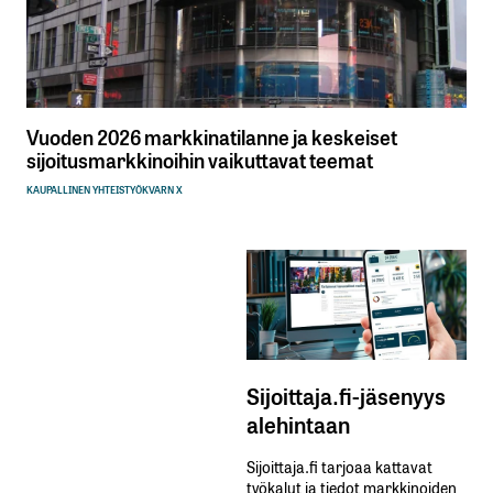
Vuoden 2026 markkinatilanne ja keskeiset
sijoitusmarkkinoihin vaikuttavat teemat
KAUPALLINEN YHTEISTYÖ
KVARN X
Sijoittaja.fi-jäsenyys
alehintaan
Sijoittaja.fi tarjoaa kattavat
työkalut ja tiedot markkinoiden