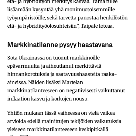
etä- ja hybridityön merkitys kasvaa. Tämä tulee
lisäämään kysyntää yhä monimuotoisemmille
työympäristöille, sekä tarvetta panostaa henkilöstön
etä- ja hybridityöolosuhteisiin”, Taipale toteaa.
Markkinatilanne pysyy haastavana
Sota Ukrainassa on tuonut markkinoille
epävarmuutta ja aiheuttanut merkittäviä
hinnankorotuksia ja saatavuushaasteita raaka-
aineissa. Näiden lisäksi Martelan
markkinatilanteeseen on negatiivisesti vaikuttanut
inflaation kasvu ja korkojen nousu.
Yhtiön mukaan tässä vaiheessa on vielä vaikea
arvioida edellä mainittujen tekijöiden vaikutuksia
yleiseen markkinatilanteeseen keskipitkällä