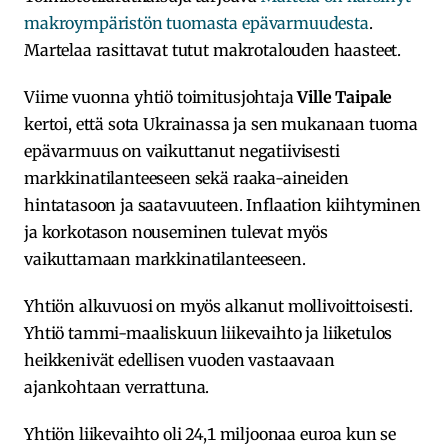
makroympäristön tuomasta epävarmuudesta
.
Martelaa rasittavat tutut makrotalouden haasteet.
Viime vuonna yhtiö toimitusjohtaja
Ville Taipale
kertoi, että sota Ukrainassa ja sen mukanaan tuoma
epävarmuus on vaikuttanut negatiivisesti
markkinatilanteeseen sekä raaka-aineiden
hintatasoon ja saatavuuteen. Inflaation kiihtyminen
ja korkotason nouseminen tulevat myös
vaikuttamaan markkinatilanteeseen.
Yhtiön alkuvuosi on myös alkanut mollivoittoisesti.
Yhtiö tammi-maaliskuun liikevaihto ja liiketulos
heikkenivät edellisen vuoden vastaavaan
ajankohtaan verrattuna.
Yhtiön liikevaihto oli 24,1 miljoonaa euroa kun se