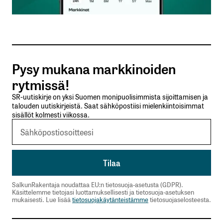
Sähköpostiosoitteesi
*
Tilaa SalkunRakentajan uutiskirje
Pysy mukana markkinoiden
Lähetä kommentti
rytmissä!
SR-uutiskirje on yksi Suomen monipuolisimmista sijoittamisen ja
talouden uutiskirjeistä. Saat sähköpostiisi mielenkiintoisimmat
sisällöt kolmesti viikossa.
SalkunRakentaja noudattaa EU:n tietosuoja-asetusta (GDPR).
Käsittelemme tietojasi luottamuksellisesti ja tietosuoja-asetuksen
mukaisesti. Lue lisää
tietosuojakäytänteistämme
tietosuojaselosteesta.