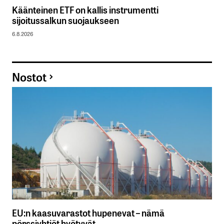
Käänteinen ETF on kallis instrumentti
sijoitussalkun suojaukseen
6.8.2026
Nostot
EU:n kaasuvarastot hupenevat – nämä
pörssiyhtiöt hyötyvät