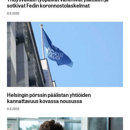
sotkivat Fedin koronnostolaskelmat
8.8.2026
Helsingin pörssin päälistan yhtiöiden
kannattavuus kovassa nousussa
8.8.2026