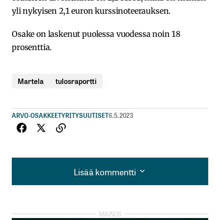
yli nykyisen 2,1 euron kurssinoteerauksen.
Osake on laskenut puolessa vuodessa noin 18
prosenttia.
Martela
tulosraportti
ARVO-OSAKKEET
YRITYSUUTISET
6.5.2023
Lisää kommentti
Lisää kommentti