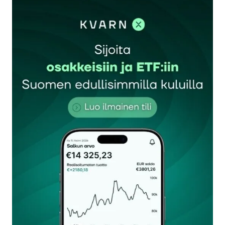
kirjautua
sisään
rekisteröityä
Sähköpostiosoitettasi ei julkaista.
Pakolliset
kentät on merkitty
*
Kommentti
*
Nimesi tai nimimerkkisi
*