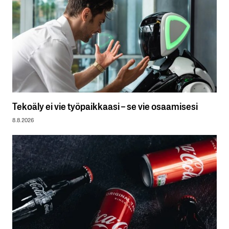
Tekoäly ei vie työpaikkaasi – se vie osaamisesi
8.8.2026