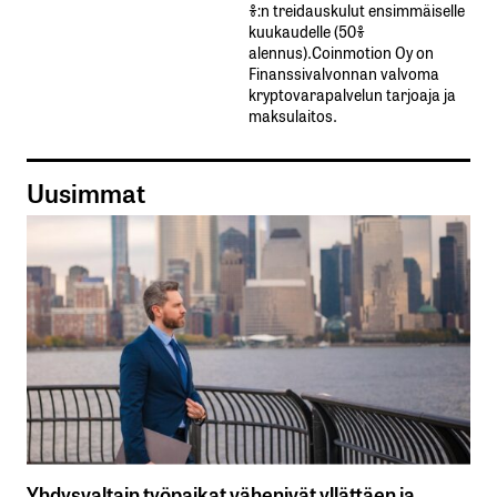
%:n treidauskulut​ ​ensimmäiselle​ ​
kuukaudelle​ ​(50%​ ​
alennus).Coinmotion Oy on
Finanssivalvonnan valvoma
kryptovarapalvelun tarjoaja ja
maksulaitos.
Uusimmat
Yhdysvaltain työpaikat vähenivät yllättäen ja