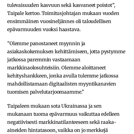
tulevaisuuden kasvuun sekä kasvaneet poistot”,
Taipale kertoo. Toimitusjohtajan mukaan vuoden
ensimmäinen vuosineljännes oli taloudellisen
epävarmuuden vuoksi haastava.
”Olemme panostaneet myynnin ja
asiakaskokemuksen kehittämiseen, jotta pystymme
jatkossa paremmin vastaamaan
markkinaolosuhteisiin. Olemme aloittaneet
kehityshankkeen, jonka avulla tulemme jatkossa
mahdollistamaan digitaalisten myyntikanavien
tuomisen palvelutarjoomaamme.”
Taipaleen mukaan sota Ukrainassa ja sen
mukanaan tuoma epävarmuus vaikuttaa edelleen
negatiivisesti markkinatilanteeseen sekä raaka-
aineiden hintatasoon, vaikka on jo merkkejä