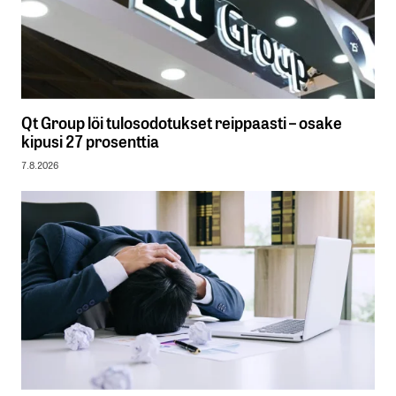
Qt Group löi tulosodotukset reippaasti – osake
kipusi 27 prosenttia
7.8.2026