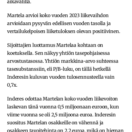
aikavälillä.
Martela arvioi koko vuoden 2023 liikevaihdon
arvioidaan pysyvän edellisen vuoden tasolla ja
vertailukelpoisen liiketuloksen olevan positiivinen.
Sijoittajien luottamus Martelaa kohtaan on
koetuksella. Sen näkyy yhtiön tasepohjaisessa
arvostustasossa. Yhtiön markkina-arvo suhteessa
tasesubstanssiin, eli P/B-luku, on tällä hetkellä
Inderesin kuluvan vuoden tulosennusteella vain
0,7x.
Inderes odottaa Martelan koko vuoden liikevoiton
laskevan tänä vuonna 0,5 miljoonaan euroon, kun
viime vuonna se oli 2,5 miljoona euroa. Inderesin
suositus Martelan osakkeille on vähennä ja
osakkeen tavoitehinta on 2,2 euroa, mikä on hieman