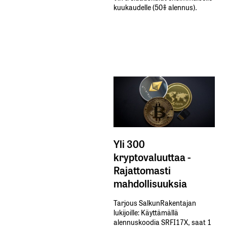
kuukaudelle​ ​(50%​ ​alennus).
Yli 300
kryptovaluuttaa -
Rajattomasti
mahdollisuuksia
Tarjous SalkunRakentajan
lukijoille: Käyttämällä​ ​
alennuskoodia​ ​SRFI17X,​ ​saat​ ​1