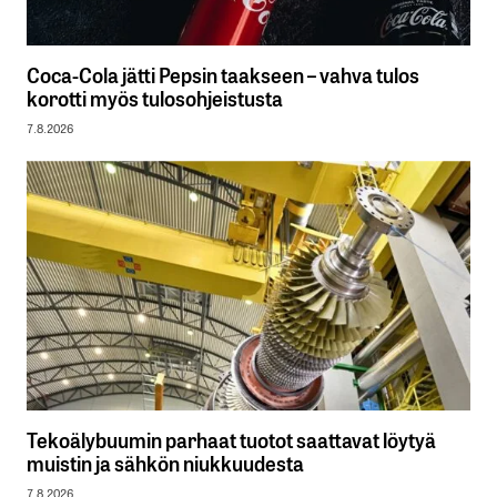
Coca-Cola jätti Pepsin taakseen – vahva tulos
korotti myös tulosohjeistusta
7.8.2026
Tekoälybuumin parhaat tuotot saattavat löytyä
muistin ja sähkön niukkuudesta
7.8.2026