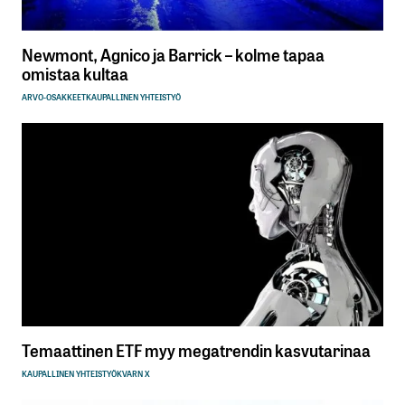
Newmont, Agnico ja Barrick – kolme tapaa
omistaa kultaa
ARVO-OSAKKEET
KAUPALLINEN YHTEISTYÖ
Temaattinen ETF myy megatrendin kasvutarinaa
KAUPALLINEN YHTEISTYÖ
KVARN X