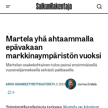
Martela yhä ahtaammalla
epävakaan
markkinaympäristön vuoksi
Martelan osakekohtainen tulos painui ensimmäisellä
vuosineljänneksellä selvästi pakkaselle.
Jorma Erkkilä
ARVO-OSAKKEET
YRITYSUUTISET
6.5.2023
0
Toimistotilaratkaisuja tarjoava
Martela on kärsinyt