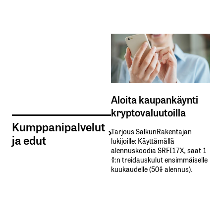
Aloita kaupankäynti
kryptovaluutoilla
Kumppanipalvelut
Tarjous SalkunRakentajan
ja edut
lukijoille: Käyttämällä​ ​
alennuskoodia​ ​SRFI17X,​ ​saat​ ​1
%:n treidauskulut​ ​ensimmäiselle​ ​
kuukaudelle​ ​(50%​ ​alennus).