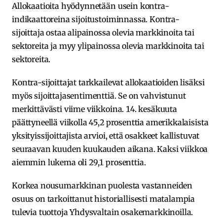
Allokaatioita hyödynnetään usein kontra-
indikaattoreina sijoitustoiminnassa. Kontra-
sijoittaja ostaa alipainossa olevia markkinoita tai
sektoreita ja myy ylipainossa olevia markkinoita tai
sektoreita.
Kontra-sijoittajat tarkkailevat allokaatioiden lisäksi
myös sijoittajasentimenttiä. Se on vahvistunut
merkittävästi viime viikkoina. 14. kesäkuuta
päättyneellä viikolla 45,2 prosenttia amerikkalaisista
yksityissijoittajista arvioi, että osakkeet kallistuvat
seuraavan kuuden kuukauden aikana. Kaksi viikkoa
aiemmin lukema oli 29,1 prosenttia.
Korkea nousumarkkinan puolesta vastanneiden
osuus on tarkoittanut historiallisesti matalampia
tulevia tuottoja Yhdysvaltain osakemarkkinoilla.