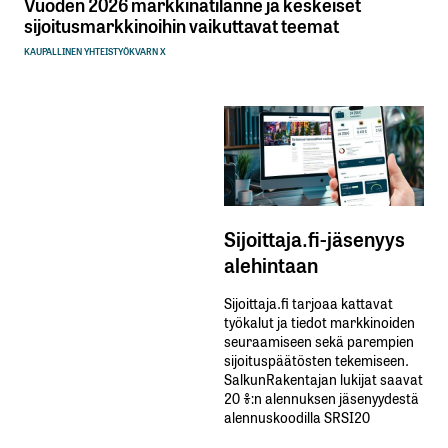
Vuoden 2026 markkinatilanne ja keskeiset
sijoitusmarkkinoihin vaikuttavat teemat
KAUPALLINEN YHTEISTYÖ
KVARN X
Sijoittaja.fi-jäsenyys
alehintaan
Sijoittaja.fi tarjoaa kattavat
työkalut ja tiedot markkinoiden
seuraamiseen sekä parempien
sijoituspäätösten tekemiseen.
SalkunRakentajan lukijat saavat
20 %:n alennuksen jäsenyydestä
alennuskoodilla SRSI20