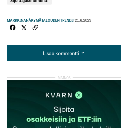
Sijoittajasentimentti
MARKKINANÄKYMÄ
TALOUDEN TRENDIT
21.6.2023
Lisää kommentti
Lisää kommentti
kirjautua
sisään
rekisteröityä