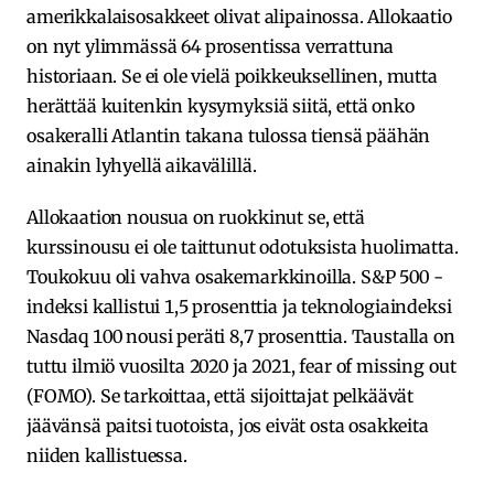
amerikkalaisosakkeet olivat alipainossa. Allokaatio
on nyt ylimmässä 64 prosentissa verrattuna
historiaan. Se ei ole vielä poikkeuksellinen, mutta
herättää kuitenkin kysymyksiä siitä, että onko
osakeralli Atlantin takana tulossa tiensä päähän
ainakin lyhyellä aikavälillä.
Allokaation nousua on ruokkinut se, että
kurssinousu ei ole taittunut odotuksista huolimatta.
Toukokuu oli vahva osakemarkkinoilla. S&P 500 -
indeksi kallistui 1,5 prosenttia ja teknologiaindeksi
Nasdaq 100 nousi peräti 8,7 prosenttia. Taustalla on
tuttu ilmiö vuosilta 2020 ja 2021, fear of missing out
(FOMO). Se tarkoittaa, että sijoittajat pelkäävät
jäävänsä paitsi tuotoista, jos eivät osta osakkeita
niiden kallistuessa.