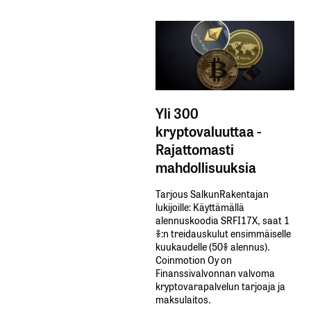
Yli 300
kryptovaluuttaa -
Rajattomasti
mahdollisuuksia
Tarjous SalkunRakentajan
lukijoille: Käyttämällä​ ​
alennuskoodia​ ​SRFI17X,​ ​saat​ ​1
%:n treidauskulut​ ​ensimmäiselle​ ​
kuukaudelle​ ​(50%​ ​alennus).
Coinmotion Oy on
Finanssivalvonnan valvoma
kryptovarapalvelun tarjoaja ja
maksulaitos.