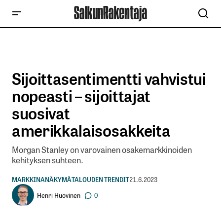
Sijoittasentimentti vahvistui
nopeasti – sijoittajat
suosivat
amerikkalaisosakkeita
Morgan Stanley on varovainen osakemarkkinoiden
kehityksen suhteen.
MARKKINANÄKYMÄ
TALOUDEN TRENDIT
21.6.2023
Henri Huovinen
0