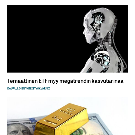
Temaattinen ETF myy megatrendin kasvutarinaa
KAUPALLINEN YHTEISTYÖ
KVARN X