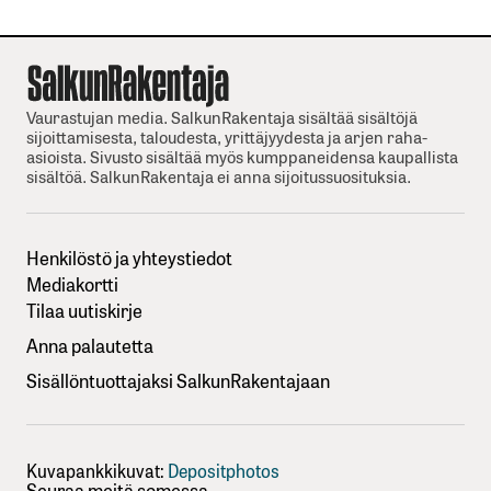
Vaurastujan media. SalkunRakentaja sisältää sisältöjä
sijoittamisesta, taloudesta, yrittäjyydesta ja arjen raha-
asioista. Sivusto sisältää myös kumppaneidensa kaupallista
sisältöä. SalkunRakentaja ei anna sijoitussuosituksia.
Henkilöstö ja yhteystiedot
Mediakortti
Tilaa uutiskirje
Anna palautetta
Sisällöntuottajaksi SalkunRakentajaan
Kuvapankkikuvat:
Depositphotos
Seuraa meitä somessa