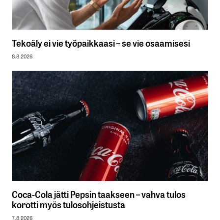
Tekoäly ei vie työpaikkaasi – se vie osaamisesi
8.8.2026
Coca-Cola jätti Pepsin taakseen – vahva tulos
korotti myös tulosohjeistusta
7.8.2026