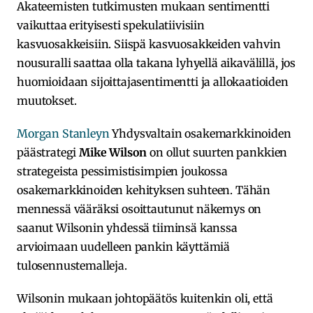
Akateemisten tutkimusten mukaan sentimentti
vaikuttaa erityisesti spekulatiivisiin
kasvuosakkeisiin. Siispä kasvuosakkeiden vahvin
nousuralli saattaa olla takana lyhyellä aikavälillä, jos
huomioidaan sijoittajasentimentti ja allokaatioiden
muutokset.
Morgan Stanleyn
Yhdysvaltain osakemarkkinoiden
päästrategi
Mike Wilson
on ollut suurten pankkien
strategeista pessimistisimpien joukossa
osakemarkkinoiden kehityksen suhteen. Tähän
mennessä vääräksi osoittautunut näkemys on
saanut Wilsonin yhdessä tiiminsä kanssa
arvioimaan uudelleen pankin käyttämiä
tulosennustemalleja.
Wilsonin mukaan johtopäätös kuitenkin oli, että