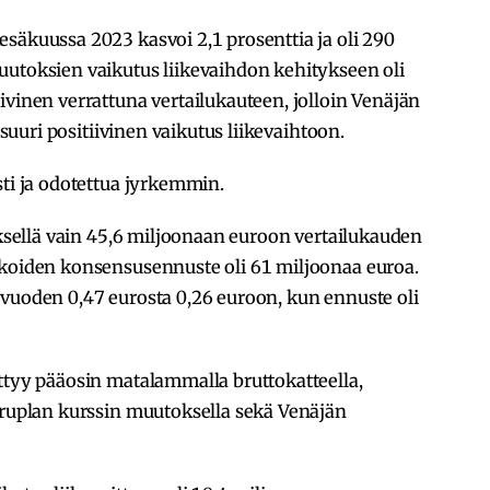
säkuussa 2023 kasvoi 2,1 prosenttia ja oli 290
uutoksien vaikutus liikevaihdon kehitykseen oli
ivinen verrattuna vertailukauteen, jolloin Venäjän
 suuri positiivinen vaikutus liikevaihtoon.
sti ja odotettua jyrkemmin.
eksellä vain 45,6 miljoonaan euroon vertailukauden
ikoiden konsensusennuste oli 61 miljoonaa euroa.
 vuoden 0,47 eurosta 0,26 euroon, kun ennuste oli
ttyy pääosin matalammalla bruttokatteella,
 ruplan kurssin muutoksella sekä Venäjän