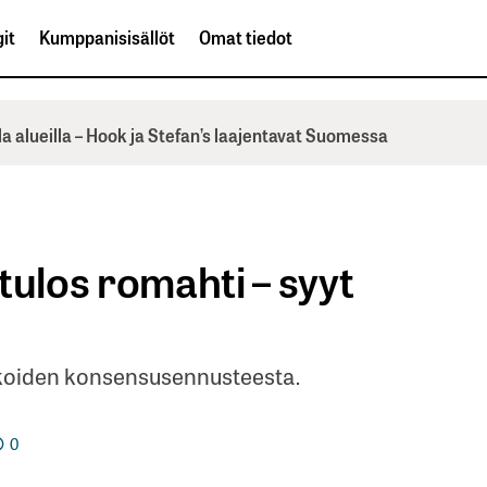
it
Kumppanisisällöt
Omat tiedot
la alueilla – Hook ja Stefan’s laajentavat Suomessa
tulos romahti – syyt
ytikoiden konsensusennusteesta.
0