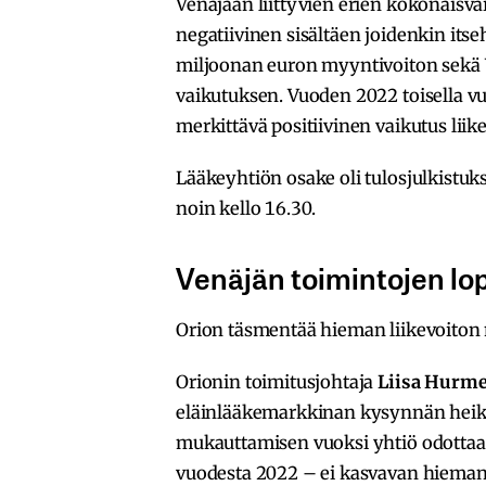
Venäjään liittyvien erien kokonaisvai
negatiivinen sisältäen joidenkin its
miljoonan euron myyntivoiton sekä V
vaikutuksen. Vuoden 2022 toisella vu
merkittävä positiivinen vaikutus liik
Lääkeyhtiön osake oli tulosjulkistu
noin kello 16.30.
Venäjän toimintojen lop
Orion täsmentää hieman liikevoito
Orionin toimitusjohtaja
Liisa Hurm
eläinlääkemarkkinan kysynnän heikk
mukauttamisen vuoksi yhtiö odottaa
vuodesta 2022 – ei kasvavan hieman 