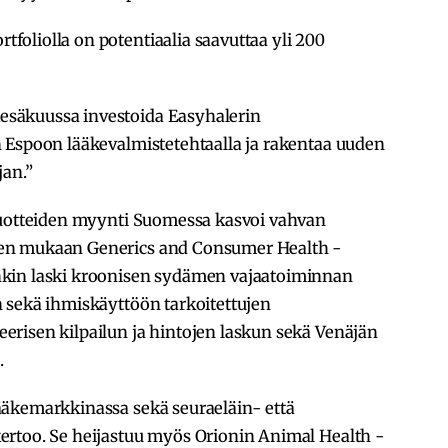
oliolla on potentiaalia saavuttaa yli 200
säkuussa investoida Easyhalerin
 Espoon lääkevalmistetehtaalla ja rakentaa uuden
jan.”
tuotteiden myynti Suomessa kasvoi vahvan
en mukaan Generics and Consumer Health -
kin laski kroonisen sydämen vajaatoiminnan
 sekä ihmiskäyttöön tarkoitettujen
risen kilpailun ja hintojen laskun sekä Venäjän
.
ääkemarkkinassa sekä seuraeläin- että
ertoo. Se heijastuu myös Orionin Animal Health -