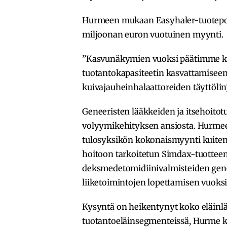
Hurmeen mukaan Easyhaler-tuoteportf
miljoonan euron vuotuinen myynti.
”Kasvunäkymien vuoksi päätimme ke
tuotantokapasiteetin kasvattamiseen
kuivajauheinhalaattoreiden täyttölin
Geneeristen lääkkeiden ja itsehoito
volyymikehityksen ansiosta. Hurme
tulosyksikön kokonaismyynti kuiten
hoitoon tarkoitetun Simdax-tuotteen
deksmedetomidiinivalmisteiden genee
liiketoimintojen lopettamisen vuoksi
Kysyntä on heikentynyt koko eläinl
tuotantoeläinsegmenteissä, Hurme k