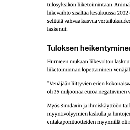
tulosyksikön liiketoimintaan. Anim
liikevaihto sisältää kesäkuussa 2022
selittää vahvaa kasvua vertailukaudes
laskenut.
Tuloksen heikentyminen 
Hurmeen mukaan liikevoiton laskuun o
liiketoiminnan lopettaminen Venäjäl
”Venäjään liittyvien erien kokonai
oli 25 miljoonaa euroa negatiivine
Myös Simdaxin ja ihmiskäyttöön tar
myyntivolyymien laskulla ja hintojen 
entakaponituotteiden myynnillä oli 