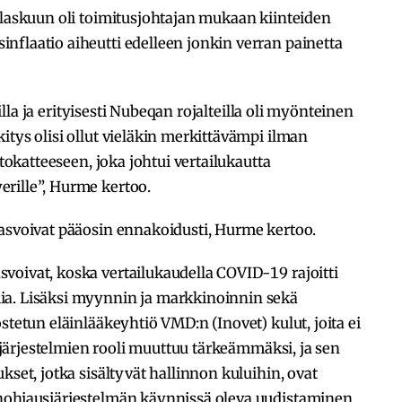
 laskuun oli toimitusjohtajan mukaan kiinteiden
nflaatio aiheutti edelleen jonkin verran painetta
teilla ja erityisesti Nubeqan rojalteilla oli myönteinen
itys olisi ollut vieläkin merkittävämpi ilman
ttokatteeseen, joka johtui vertailukautta
rille”, Hurme kertoo.
kasvoivat pääosin ennakoidusti, Hurme kertoo.
voivat, koska vertailukaudella COVID-19 rajoitti
ia. Lisäksi myynnin ja markkinoinnin sekä
stetun eläinlääkeyhtiö VMD:n (Inovet) kulut, joita ei
etojärjestelmien rooli muuttuu tärkeämmäksi, ja sen
kset, jotka sisältyvät hallinnon kuluihin, ovat
anohjausjärjestelmän käynnissä oleva uudistaminen