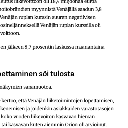
kutus liikevoittoon oli 18,4 miljoonaa euroa
ehoitobrändien myynnistä Venäjällä saadun 3,8
enäjän ruplan kurssin suuren negatiivisen
osineljänneksellä Venäjän ruplan kurssilla oli
evoittoon.
ksen jälkeen 8,7 prosentin laskussa maanantaina
ettaminen söi tulosta
n näkymien sanamuotoa.
e
kertoo, että Venäjän liiketoimintojen lopettamisen,
enemisen ja joidenkin asiakkaiden varastotasojen
 koko vuoden liikevoiton kasvavan hieman
tai kasvavan kuten aiemmin Orion oli arvioinut.