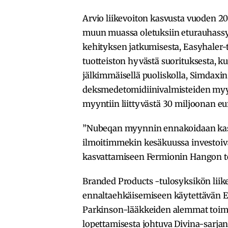
Arvio liikevoiton kasvusta vuoden 2
muun muassa oletuksiin eturauhass
kehityksen jatkumisesta, Easyhaler
tuotteiston hyvästä suorituksesta, 
jälkimmäisellä puoliskolla, Simdaxin
deksmedetomidiinivalmisteiden myy
myyntiin liittyvästä 30 miljoonan e
”Nubeqan myynnin ennakoidaan kasva
ilmoitimmekin kesäkuussa investoi
kasvattamiseen Fermionin Hangon te
Branded Products -tulosyksikön liik
ennaltaehkäisemiseen käytettävän Ea
Parkinson-lääkkeiden alemmat toimit
lopettamisesta johtuva Divina-sarjan