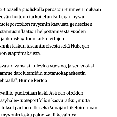
023 toisella puoliskolla perustuu Hurmeen mukaan
yövän hoitoon tarkoitetun Nubeqan hyvän
-tuoteportfolion myynnin kasvusta geneerisen
kustannusinflaation helpottamisesta vuoden
 ja ihmiskäyttöön tarkoitettujen
nnin laskun tasaantumisesta sekä Nubeqan
uron etappimaksusta.
van vahvasti tulevina vuosina, ja sen vuoksi
vamme darolutamidin tuotantokapasiteetin
htaalla”, Hurme kertoo.
evaihto puolestaan laski. Astman oireiden
syhaler-tuoteportfolion kasvu jatkui, mutta
ukset partnereille sekä Venäjän liiketoiminnan
 myynnin lasku painoivat liikevaihtoa.