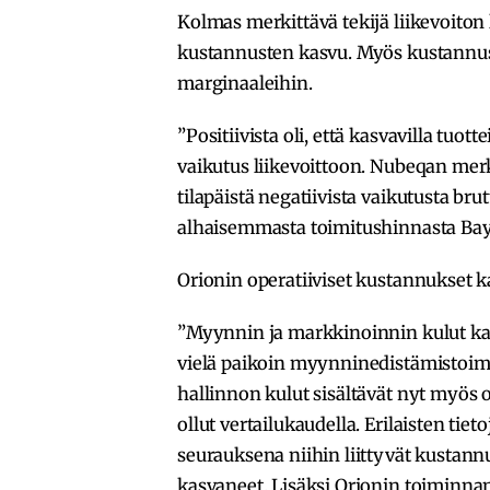
Kolmas merkittävä tekijä liikevoiton
kustannusten kasvu. Myös kustannusi
marginaaleihin.
”Positiivista oli, että kasvavilla tuot
vaikutus liikevoittoon. Nubeqan merk
tilapäistä negatiivista vaikutusta bru
alhaisemmasta toimitushinnasta Baye
Orionin operatiiviset kustannukset 
”Myynnin ja markkinoinnin kulut kas
vielä paikoin myynninedistämistoim
hallinnon kulut sisältävät nyt myös o
ollut vertailukaudella. Erilaisten ti
seurauksena niihin liittyvät kustannu
kasvaneet. Lisäksi Orionin toiminn