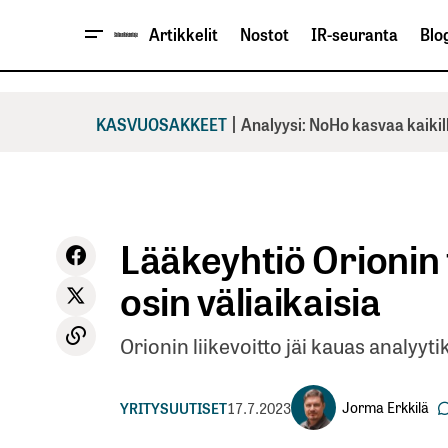
Artikkelit
Nostot
IR-seuranta
Blog
|
KASVUOSAKKEET
Analyysi: NoHo kasvaa kaikil
Lääkeyhtiö Orionin 
osin väliaikaisia
Orionin liikevoitto jäi kauas analy
Jorma Erkkilä
YRITYSUUTISET
17.7.2023