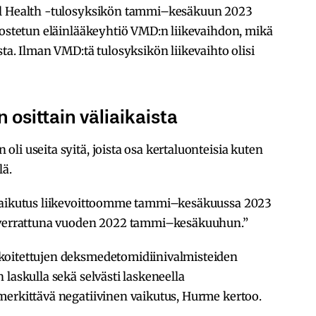
al Health -tulosyksikön tammi–kesäkuun 2023
 ostetun eläinlääkeyhtiö VMD:n liikevaihdon, mikä
ta. Ilman VMD:tä tulosyksikön liikevaihto olisi
osittain väliaikaista
li useita syitä, joista osa kertaluonteisia kuten
lä.
svaikutus liikevoittoomme tammi–kesäkuussa 2023
n verrattuna vuoden 2022 tammi–kesäkuuhun.”
koitettujen deksmedetomidiinivalmisteiden
laskulla sekä selvästi laskeneella
merkittävä negatiivinen vaikutus, Hurme kertoo.