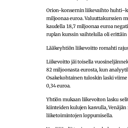
Orion-konsernin liikevaihto huhti–ke
miljoonaa euroa. Valuuttakurssien m
kaudella 18,7 miljoonaa euroa negati
ruplan kurssin vaihtelulla oli erittäin
Lääkeyhtiön liikevoitto romahti raju
Liikevoitto jäi toisella vuosineljänn
82 miljoonasta eurosta, kun analyyt
Osakekohtainen tuloskin laski viime
0,34 euroa.
Yhtiön mukaan liikevoiton lasku seli
kiinteiden kulujen kasvulla, Venäjän
liiketoimintojen loppumisella.