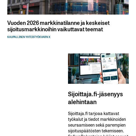
Vuoden 2026 markkinatilanne ja keskeiset
sijoitusmarkkinoihin vaikuttavat teemat
KAUPALLINEN YHTEISTYÖ
KVARN X
Sijoittaja.fi-jäsenyys
alehintaan
Sijoittaja.fi tarjoaa kattavat
työkalut ja tiedot markkinoiden
seuraamiseen sekä parempien
sijoituspäätösten tekemiseen.