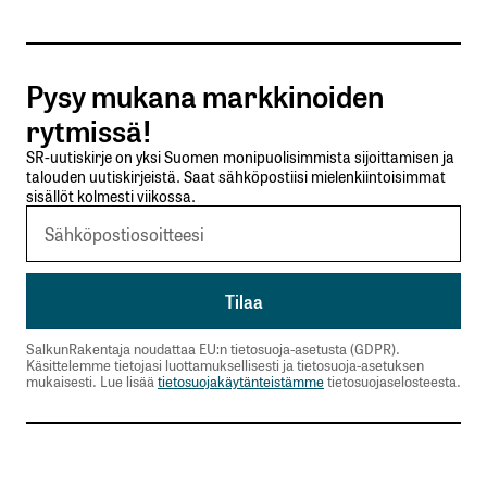
Tilaa SalkunRakentajan uutiskirje
Pysy mukana markkinoiden
Lähetä kommentti
rytmissä!
SR-uutiskirje on yksi Suomen monipuolisimmista sijoittamisen ja
talouden uutiskirjeistä. Saat sähköpostiisi mielenkiintoisimmat
sisällöt kolmesti viikossa.
SalkunRakentaja noudattaa EU:n tietosuoja-asetusta (GDPR).
Käsittelemme tietojasi luottamuksellisesti ja tietosuoja-asetuksen
mukaisesti. Lue lisää
tietosuojakäytänteistämme
tietosuojaselosteesta.