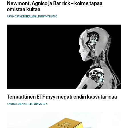
Newmont, Agnico ja Barrick – kolme tapaa
omistaa kultaa
ARVO-OSAKKEET
KAUPALLINEN YHTEISTYÖ
Temaattinen ETF myy megatrendin kasvutarinaa
KAUPALLINEN YHTEISTYÖ
KVARN X