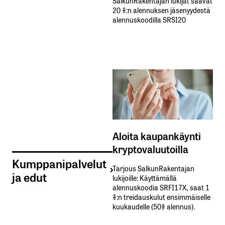
SalkunRakentajan lukijat saavat
20 %:n alennuksen jäsenyydestä
alennuskoodilla SRSI20
Aloita kaupankäynti
kryptovaluutoilla
Kumppanipalvelut
Tarjous SalkunRakentajan
ja edut
lukijoille: Käyttämällä​ ​
alennuskoodia​ ​SRFI17X,​ ​saat​ ​1
%:n treidauskulut​ ​ensimmäiselle​ ​
kuukaudelle​ ​(50%​ ​alennus).