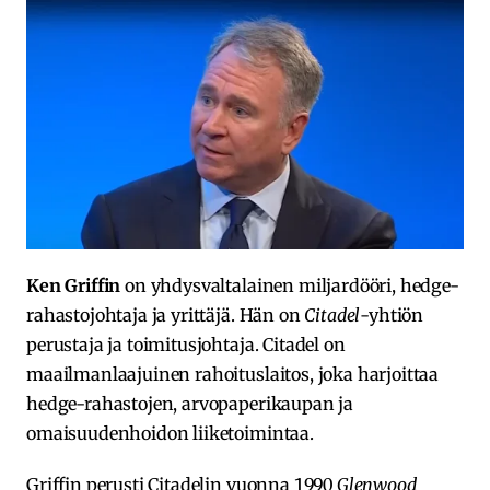
Ken Griffin
on yhdysvaltalainen miljardööri, hedge-
rahastojohtaja ja yrittäjä. Hän on
Citadel
-yhtiön
perustaja ja toimitusjohtaja. Citadel on
maailmanlaajuinen rahoituslaitos, joka harjoittaa
hedge-rahastojen, arvopaperikaupan ja
omaisuudenhoidon liiketoimintaa.
Griffin perusti Citadelin vuonna 1990
Glenwood