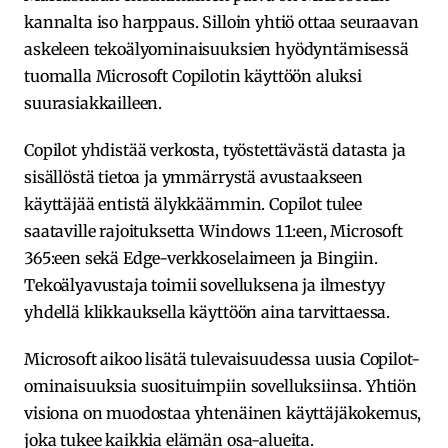
kannalta iso harppaus. Silloin yhtiö ottaa seuraavan
askeleen tekoälyominaisuuksien hyödyntämisessä
tuomalla Microsoft Copilotin käyttöön aluksi
suurasiakkailleen.
Copilot yhdistää verkosta, työstettävästä datasta ja
sisällöstä tietoa ja ymmärrystä avustaakseen
käyttäjää entistä älykkäämmin. Copilot tulee
saataville rajoituksetta Windows 11:een, Microsoft
365:een sekä Edge-verkkoselaimeen ja Bingiin.
Tekoälyavustaja toimii sovelluksena ja ilmestyy
yhdellä klikkauksella käyttöön aina tarvittaessa.
Microsoft aikoo lisätä tulevaisuudessa uusia Copilot-
ominaisuuksia suosituimpiin sovelluksiinsa. Yhtiön
visiona on muodostaa yhtenäinen käyttäjäkokemus,
joka tukee kaikkia elämän osa-alueita.