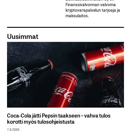
Finanssivalvonnan valvoma
kryptovarapalvelun tarjoaja ja
maksulaitos.
Uusimmat
Coca-Cola jätti Pepsin taakseen – vahva tulos
korotti myös tulosohjeistusta
7.8.2026