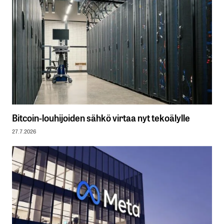
Bitcoin-louhijoiden sähkö virtaa nyt tekoälylle
27.7.2026