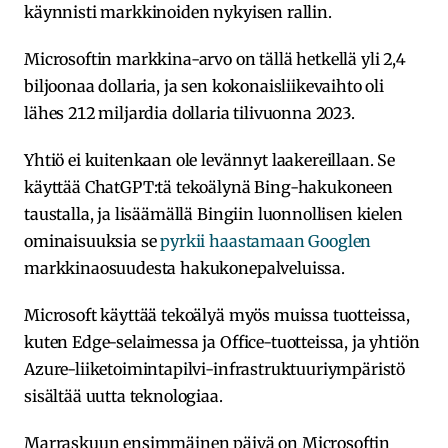
käynnisti markkinoiden nykyisen rallin.
Microsoftin markkina-arvo on tällä hetkellä yli 2,4
biljoonaa dollaria, ja sen kokonaisliikevaihto oli
lähes 212 miljardia dollaria tilivuonna 2023.
Yhtiö ei kuitenkaan ole levännyt laakereillaan. Se
käyttää ChatGPT:tä tekoälynä Bing-hakukoneen
taustalla, ja lisäämällä Bingiin luonnollisen kielen
ominaisuuksia se
pyrkii haastamaan Googlen
markkinaosuudesta hakukonepalveluissa.
Microsoft käyttää tekoälyä myös muissa tuotteissa,
kuten Edge-selaimessa ja Office-tuotteissa, ja yhtiön
Azure-liiketoimintapilvi-infrastruktuuriympäristö
sisältää uutta teknologiaa.
Marraskuun ensimmäinen päivä on Microsoftin