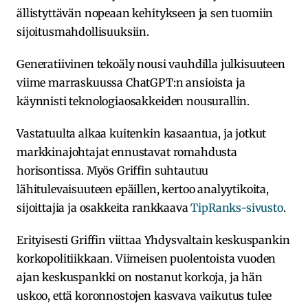
ällistyttävän nopeaan kehitykseen ja sen tuomiin
sijoitusmahdollisuuksiin.
Generatiivinen tekoäly nousi vauhdilla julkisuuteen
viime marraskuussa ChatGPT:n ansioista ja
käynnisti teknologiaosakkeiden nousurallin.
Vastatuulta alkaa kuitenkin kasaantua, ja jotkut
markkinajohtajat ennustavat romahdusta
horisontissa. Myös Griffin suhtautuu
lähitulevaisuuteen epäillen, kertoo analyytikoita,
sijoittajia ja osakkeita rankkaava
TipRanks-sivusto
.
Erityisesti Griffin viittaa Yhdysvaltain keskuspankin
korkopolitiikkaan. Viimeisen puolentoista vuoden
ajan keskuspankki on nostanut korkoja, ja hän
uskoo, että koronnostojen kasvava vaikutus tulee