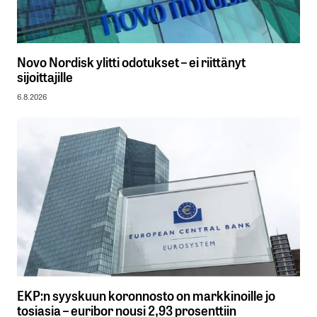
Novo Nordisk ylitti odotukset – ei riittänyt
sijoittajille
6.8.2026
EKP:n syyskuun koronnosto on markkinoille jo
tosiasia – euribor nousi 2,93 prosenttiin