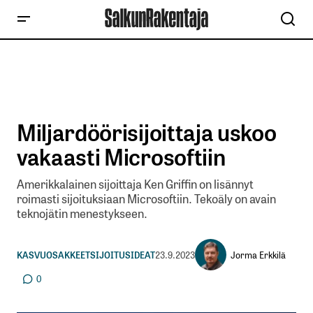
Miljardöörisijoittaja uskoo
vakaasti Microsoftiin
Amerikkalainen sijoittaja Ken Griffin on lisännyt
roimasti sijoituksiaan Microsoftiin. Tekoäly on avain
teknojätin menestykseen.
Jorma Erkkilä
KASVUOSAKKEET
SIJOITUSIDEAT
23.9.2023
0