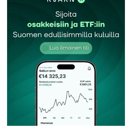
Sähköpostiosoitettasi ei julkaista.
Pakolliset
kentät on merkitty
*
Kommentti
*
Nimesi tai nimimerkkisi
*
Sähköpostiosoitteesi
*