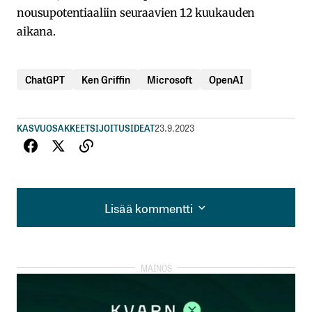
nousupotentiaaliin seuraavien 12 kuukauden
aikana.
ChatGPT
Ken Griffin
Microsoft
OpenAI
KASVUOSAKKEET
SIJOITUSIDEAT
23.9.2023
Lisää kommentti
Lisää kommentti
kirjautua
sisään
rekisteröityä