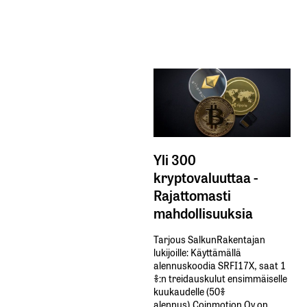
Yli 300
kryptovaluuttaa -
Rajattomasti
mahdollisuuksia
Tarjous SalkunRakentajan
lukijoille: Käyttämällä​ ​
alennuskoodia​ ​SRFI17X,​ ​saat​ ​1
%:n treidauskulut​ ​ensimmäiselle​ ​
kuukaudelle​ ​(50%​ ​
alennus).Coinmotion Oy on