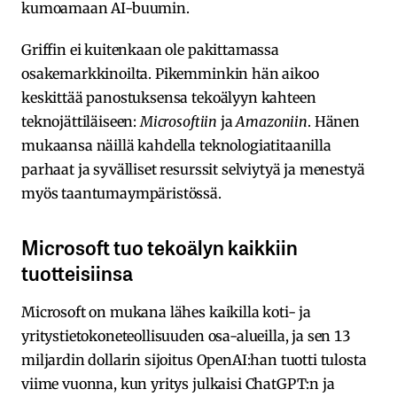
kumoamaan AI-buumin.
Griffin ei kuitenkaan ole pakittamassa
osakemarkkinoilta. Pikemminkin hän aikoo
keskittää panostuksensa tekoälyyn kahteen
teknojättiläiseen:
Microsoftiin
ja
Amazoniin
. Hänen
mukaansa näillä kahdella teknologiatitaanilla
parhaat ja syvälliset resurssit selviytyä ja menestyä
myös taantumaympäristössä.
Microsoft tuo tekoälyn kaikkiin
tuotteisiinsa
Microsoft on mukana lähes kaikilla koti- ja
yritystietokoneteollisuuden osa-alueilla, ja sen 13
miljardin dollarin sijoitus OpenAI:han tuotti tulosta
viime vuonna, kun yritys julkaisi ChatGPT:n ja