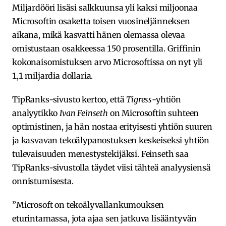
Miljardööri lisäsi salkkuunsa yli kaksi miljoonaa
Microsoftin osaketta toisen vuosineljänneksen
aikana, mikä kasvatti hänen olemassa olevaa
omistustaan osakkeessa 150 prosentilla. Griffinin
kokonaisomistuksen arvo Microsoftissa on nyt yli
1,1 miljardia dollaria.
TipRanks-sivusto kertoo, että
Tigress
-yhtiön
analyytikko
Ivan Feinseth
on Microsoftin suhteen
optimistinen, ja hän nostaa erityisesti yhtiön suuren
ja kasvavan tekoälypanostuksen keskeiseksi yhtiön
tulevaisuuden menestystekijäksi. Feinseth saa
TipRanks-sivustolla täydet viisi tähteä analyysiensä
onnistumisesta.
”Microsoft on tekoälyvallankumouksen
eturintamassa, jota ajaa sen jatkuva lisääntyvän