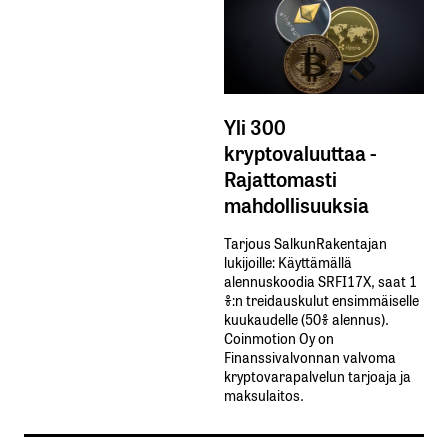
Yli 300
kryptovaluuttaa -
Rajattomasti
mahdollisuuksia
Tarjous SalkunRakentajan
lukijoille: Käyttämällä​ ​
alennuskoodia​ ​SRFI17X,​ ​saat​ ​1
%:n treidauskulut​ ​ensimmäiselle​ ​
kuukaudelle​ ​(50%​ ​alennus).
Coinmotion Oy on
Finanssivalvonnan valvoma
kryptovarapalvelun tarjoaja ja
maksulaitos.