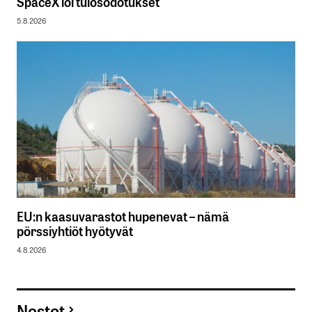
SpaceX löi tulosodotukset
5.8.2026
EU:n kaasuvarastot hupenevat – nämä
pörssiyhtiöt hyötyvät
4.8.2026
Nostot