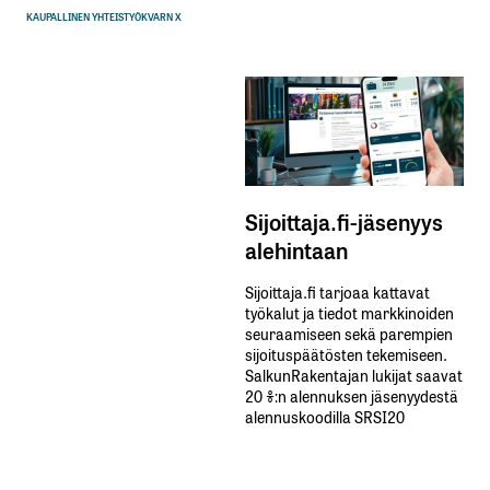
KAUPALLINEN YHTEISTYÖ
KVARN X
Sijoittaja.fi-jäsenyys
alehintaan
Sijoittaja.fi tarjoaa kattavat
työkalut ja tiedot markkinoiden
seuraamiseen sekä parempien
sijoituspäätösten tekemiseen.
SalkunRakentajan lukijat saavat
20 %:n alennuksen jäsenyydestä
alennuskoodilla SRSI20