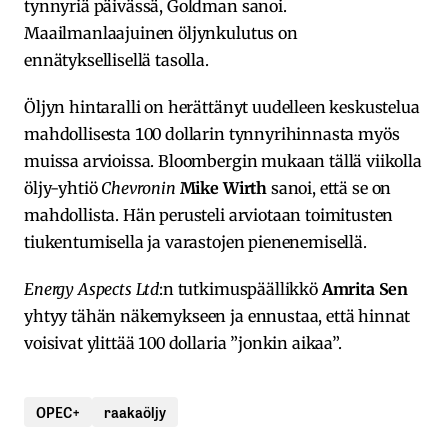
tynnyriä päivässä, Goldman sanoi.
Maailmanlaajuinen öljynkulutus on
ennätyksellisellä tasolla.
Öljyn hintaralli on herättänyt uudelleen keskustelua
mahdollisesta 100 dollarin tynnyrihinnasta myös
muissa arvioissa. Bloombergin mukaan tällä viikolla
öljy-yhtiö
Chevronin
Mike Wirth
sanoi, että se on
mahdollista. Hän perusteli arviotaan toimitusten
tiukentumisella ja varastojen pienenemisellä.
Energy Aspects Ltd
:n tutkimuspäällikkö
Amrita Sen
yhtyy tähän näkemykseen ja ennustaa, että hinnat
voisivat ylittää 100 dollaria ”jonkin aikaa”.
OPEC+
raakaöljy