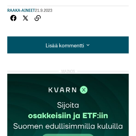
RAAKA-AINEET
21.9.2023
Lisää kommentti
Lisää kommentti
kirjautua
sisään
rekisteröityä
Sähköpostiosoitettasi ei julkaista.
Pakolliset