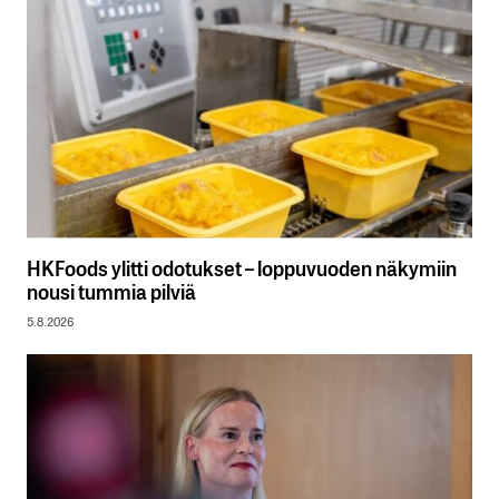
HKFoods ylitti odotukset – loppuvuoden näkymiin
nousi tummia pilviä
5.8.2026