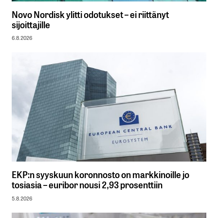
Novo Nordisk ylitti odotukset – ei riittänyt
sijoittajille
6.8.2026
EKP:n syyskuun koronnosto on markkinoille jo
tosiasia – euribor nousi 2,93 prosenttiin
5.8.2026