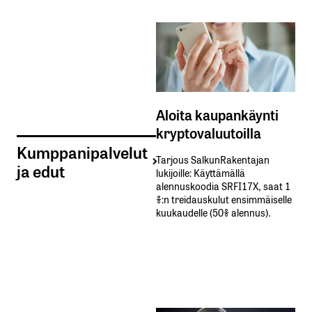
Aloita kaupankäynti
kryptovaluutoilla
Kumppanipalvelut
Tarjous SalkunRakentajan
ja edut
lukijoille: Käyttämällä​ ​
alennuskoodia​ ​SRFI17X,​ ​saat​ ​1
%:n treidauskulut​ ​ensimmäiselle​ ​
kuukaudelle​ ​(50%​ ​alennus).