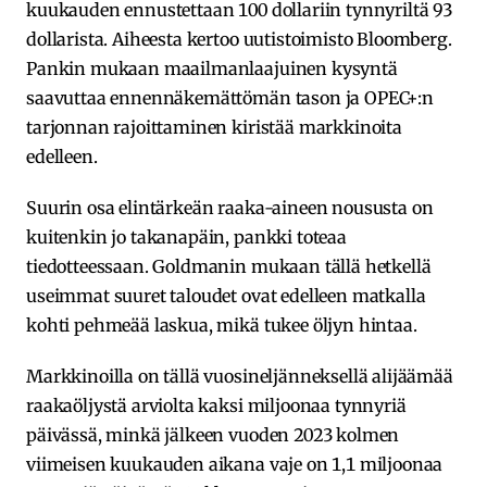
kuukauden ennustettaan 100 dollariin tynnyriltä 93
dollarista. Aiheesta kertoo uutistoimisto Bloomberg.
Pankin mukaan maailmanlaajuinen kysyntä
saavuttaa ennennäkemättömän tason ja OPEC+:n
tarjonnan rajoittaminen kiristää markkinoita
edelleen.
Suurin osa elintärkeän raaka-aineen noususta on
kuitenkin jo takanapäin, pankki toteaa
tiedotteessaan. Goldmanin mukaan tällä hetkellä
useimmat suuret taloudet ovat edelleen matkalla
kohti pehmeää laskua, mikä tukee öljyn hintaa.
Markkinoilla on tällä vuosineljänneksellä alijäämää
raakaöljystä arviolta kaksi miljoonaa tynnyriä
päivässä, minkä jälkeen vuoden 2023 kolmen
viimeisen kuukauden aikana vaje on 1,1 miljoonaa