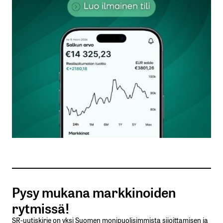
kentät on merkitty
*
Kommentti
*
Nimesi tai nimimerkkisi
*
Sähköpostiosoitteesi
*
Tilaa SalkunRakentajan uutiskirje
Pysy mukana markkinoiden
Lähetä kommentti
rytmissä!
SR-uutiskirje on yksi Suomen monipuolisimmista sijoittamisen ja