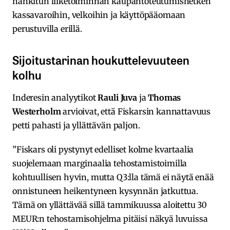
hankitun liiketoiminnan kaupantoteutumishetken
kassavaroihin, velkoihin ja käyttöpääomaan
perustuvilla erillä.
Sijoitustarinan houkuttelevuuteen
kolhu
Inderesin analyytikot
Rauli Juva
ja
Thomas
Westerholm
arvioivat, että Fiskarsin kannattavuus
petti pahasti ja yllättävän paljon.
”Fiskars oli pystynyt edelliset kolme kvartaalia
suojelemaan marginaalia tehostamistoimilla
kohtuullisen hyvin, mutta Q3:lla tämä ei näytä enää
onnistuneen heikentyneen kysynnän jatkuttua.
Tämä on yllättävää sillä tammikuussa aloitettu 30
MEUR:n tehostamisohjelma pitäisi näkyä luvuissa