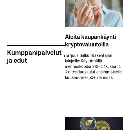
Aloita kaupankäynti
kryptovaluutoilla
Kumppanipalvelut
Tarjous SalkunRakentajan
ja edut
lukijoille: Käyttämällä​ ​
alennuskoodia​ ​SRFI17X,​ ​saat​ ​1
%:n treidauskulut​ ​ensimmäiselle​ ​
kuukaudelle​ ​(50%​ ​alennus).