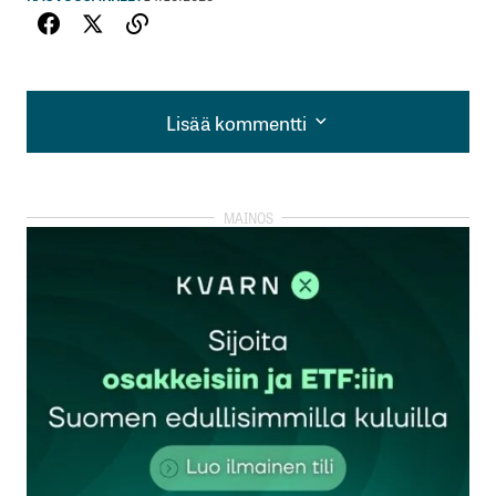
Lisää kommentti
Lisää kommentti
kirjautua
sisään
rekisteröityä
Sähköpostiosoitettasi ei julkaista.
Pakolliset
kentät on merkitty
*