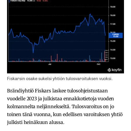
Fiskarsin osake sukelsi yhtiön tulosvaroituksen vuoksi.
Brändiyhtiö Fiskars laskee tulosohjeistustaan
vuodelle 2023 ja julkistaa ennakkotietoja vuoden
kolmannelta neljännekseltä. Tulosvaroitus on jo
toinen tänä vuonna, kun edellisen varoituksen yhtiö
julkisti heinäkuun alussa.