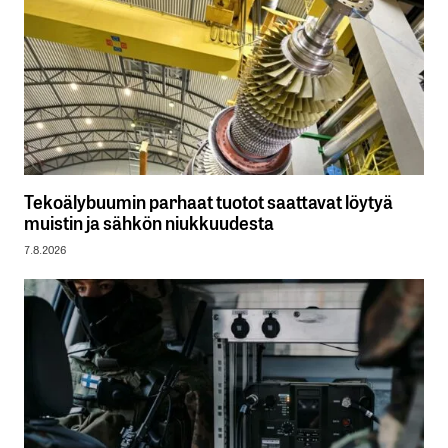
Tekoälybuumin parhaat tuotot saattavat löytyä
muistin ja sähkön niukkuudesta
7.8.2026