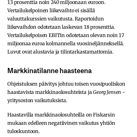
13 prosenttia noin 240 miljoonaan euroon.
Vertailukelpoinen liikevaihto ei sisällä
valuuttakurssien vaikutusta. Raportoidun
liikevaihdon odotetaan laskevan 18 prosenttia.
Vertailukelpoisen EBITin odotetaan olevan noin 17
miljoonaa euroa kolmannella vuosineljänneksellä.
Luvut ovat alustavia ja tilintarkastamattomia.
Markkinatilanne haasteena
Ohjeistuksen päivitys johtuu toisen vuosipuoliskon
haastavista markkinaolosuhteista ja
Georg Jensen
-
yritysoston vaikutuksista.
Haastavilla markkinaolosuhteilla on Fiskarsin
mukaan edelleen negatiivinen vaikutus yhtiön
tuloskuntoon.