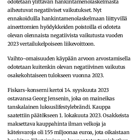
odotetaan ylittävän hankintamenolaskelmasta
aiheutuvat negatiiviset vaikutukset. Nyt
ennakoiduilla hankintamenolaskelmaan liittyvillä
aineettomien hyödykkeiden poistoilla ei odoteta
olevan olennaista negatiivista vaikutusta vuoden
2023 vertailukelpoiseen liikevoittoon.
Vaihto-omaisuuden käypään arvoon arvostamisella
odotetaan kuitenkin olevan negatiivinen vaikutus
osakekohtaiseen tulokseen vuonna 2023.
Fiskars-konserni kertoi 14. syyskuuta 2023
ostavansa Georg Jensenin, joka on maineikas
tanskalainen luksuslifestylebrändi. Kauppa
saatettiin päätökseen 1. lokakuuta 2023. Osakkeista
maksettava kauppahinta ilman velkoja ja
käteisvaroja oli 155 miljoonaa euroa, jota oikaistaan