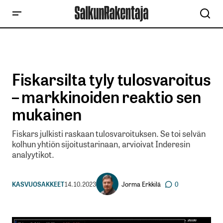
Fiskarsilta tyly tulosvaroitus
– markkinoiden reaktio sen
mukainen
Fiskars julkisti raskaan tulosvaroituksen. Se toi selvän
kolhun yhtiön sijoitustarinaan, arvioivat Inderesin
analyytikot.
Jorma Erkkilä
KASVUOSAKKEET
14.10.2023
0