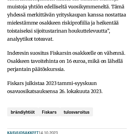
muistoja yhtiön edelliseltä vuosikymmeneltä. Tämä
yhdessä merkittävän yrityskaupan kanssa nostattaa
mielestämme osakkeen riskiprofiilia ja heikentää
toistaiseksi sijoitustarinan houkuttelevuutta”,
analyytikot toteavat.
Inderesin suositus Fiskarsin osakkeelle on vähennä.
Osakkeen tavoitehinta on 16 euroa, mikä on lähellä
perjantain päätöskurssia.
Fiskars julkistaa 2023 tammi-syyskuun
osavuosikatsauksensa 26. lokakuuta 2023.
brändiyhtiöt
Fiskars
tulosvaroitus
KASVUOSAKKEET
14.10.2023