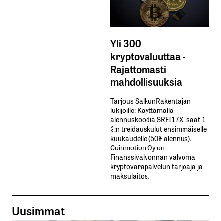
Yli 300
kryptovaluuttaa -
Rajattomasti
mahdollisuuksia
Tarjous SalkunRakentajan
lukijoille: Käyttämällä​ ​
alennuskoodia​ ​SRFI17X,​ ​saat​ ​1
%:n treidauskulut​ ​ensimmäiselle​ ​
kuukaudelle​ ​(50%​ ​alennus).
Coinmotion Oy on
Finanssivalvonnan valvoma
kryptovarapalvelun tarjoaja ja
maksulaitos.
Uusimmat