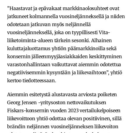
”Haastavat ja epävakaat markkinaolosuhteet ovat
jatkuneet kolmannella vuosineljänneksellä ja niiden
odotetaan jatkuvan myös neljännellä
vuosineljänneksellä, joka on tyypillisesti Vita-
liiketoiminta-alueen tärkein sesonki. Alhainen
kuluttajaluottamus yhtiön päämarkkinoilla sekä
konsernin jälleenmyyjäasiakkaiden keskittyminen
varastonhallintaan vaikuttavat aiemmin odotettua
negatiivisemmin kysyntään ja liikevaihtoon”, yhtiö
kertoo tiedotteessaan.
Aiemmin esitetystä alustavasta arviosta poiketen
Georg Jensen -yritysoston nettovaikutuksen
Fiskars-konsernin vuoden 2023 vertailukelpoiseen
liikevoittoon yhtiö odottaa olevan positiivinen, sillä
brändin neljännen vuosineljänneksen liikevoiton