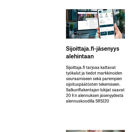
Sijoittaja.fi-jäsenyys
alehintaan
Sijoittaja.fi tarjoaa kattavat
työkalut ja tiedot markkinoiden
seuraamiseen sekä parempien
sijoituspäätösten tekemiseen.
SalkunRakentajan lukijat saavat
20 %:n alennuksen jäsenyydestä
alennuskoodilla SRSI20