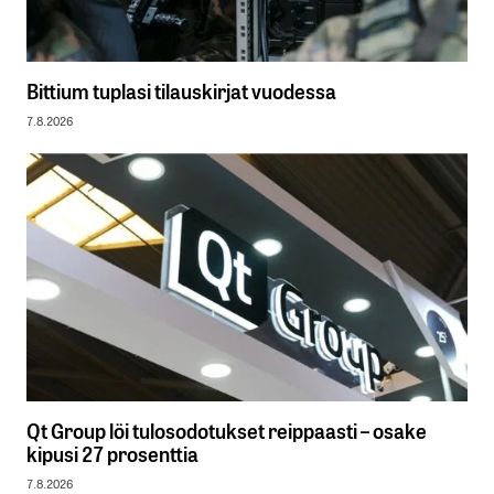
Bittium tuplasi tilauskirjat vuodessa
7.8.2026
Qt Group löi tulosodotukset reippaasti – osake
kipusi 27 prosenttia
7.8.2026