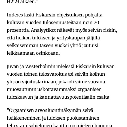
H2’23 alkaen.”
Inderes laski Fiskarsin ohjeistuksen pohjalta
kuluvan vuoden tulosennusteitaan noin 20
prosenttia. Analyytikot näkevät myös selvän riskin,
että heikon tuloksen ja yrityskaupan jäljiltä
velkaisemman taseen vuoksi yhtiö joutuisi
leikkaamaan osinkoaan.
Juvan ja Westerholmin mielestä Fiskarsin kuluvan
vuoden toinen tulosvaroitus toi selvän kolhun
yhtiön sijoitustarinaan, joka oli viime vuosina
muovautunut uskottavammaksi orgaanisen
tuloskasvun ja kannattavuuspotentiaalin osalta.
”Orgaanisen arvonluontinäkymän selvä
heikkeneminen ja tuloksen puolustaminen
tehostamisohjelmien kautta tuo mieleen huonoja