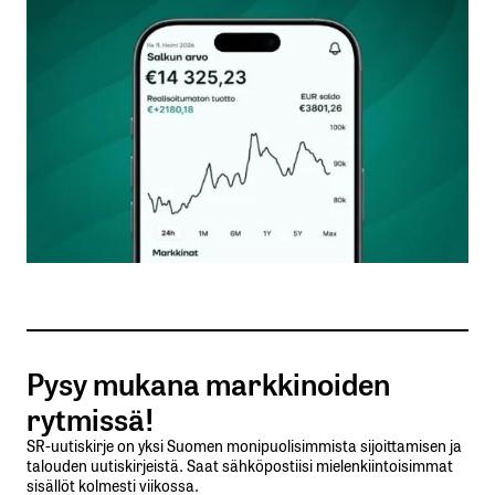
Kommentti
*
Nimesi tai nimimerkkisi
*
Sähköpostiosoitteesi
*
Tilaa SalkunRakentajan uutiskirje
Pysy mukana markkinoiden
Lähetä kommentti
rytmissä!
SR-uutiskirje on yksi Suomen monipuolisimmista sijoittamisen ja
talouden uutiskirjeistä. Saat sähköpostiisi mielenkiintoisimmat
sisällöt kolmesti viikossa.