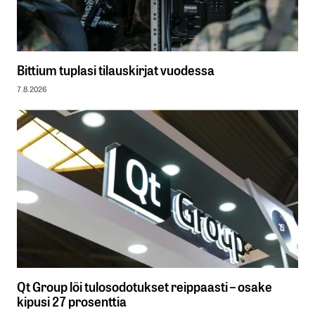
Bittium tuplasi tilauskirjat vuodessa
7.8.2026
Qt Group löi tulosodotukset reippaasti – osake
kipusi 27 prosenttia