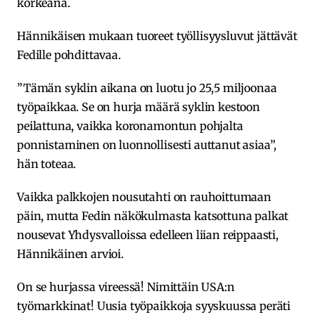
korkeana.
Hännikäisen mukaan tuoreet työllisyysluvut jättävät
Fedille pohdittavaa.
”Tämän syklin aikana on luotu jo 25,5 miljoonaa
työpaikkaa. Se on hurja määrä syklin kestoon
peilattuna, vaikka koronamontun pohjalta
ponnistaminen on luonnollisesti auttanut asiaa”,
hän toteaa.
Vaikka palkkojen nousutahti on rauhoittumaan
päin, mutta Fedin näkökulmasta katsottuna palkat
nousevat Yhdysvalloissa edelleen liian reippaasti,
Hännikäinen arvioi.
On se hurjassa vireessä! Nimittäin USA:n
työmarkkinat! Uusia työpaikkoja syyskuussa peräti