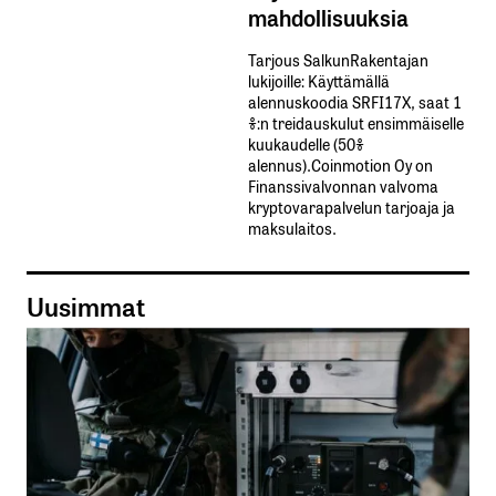
mahdollisuuksia
Tarjous SalkunRakentajan
lukijoille: Käyttämällä​ ​
alennuskoodia​ ​SRFI17X,​ ​saat​ ​1
%:n treidauskulut​ ​ensimmäiselle​ ​
kuukaudelle​ ​(50%​ ​
alennus).Coinmotion Oy on
Finanssivalvonnan valvoma
kryptovarapalvelun tarjoaja ja
maksulaitos.
Uusimmat