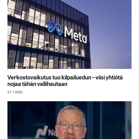
Verkostovaikutus tuo kilpailuedun – viisi yhtiötä
nojaa tähän vallihautaan
27.7.2026