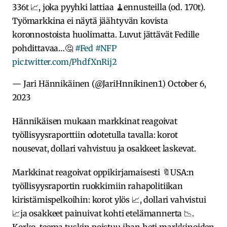
336t 📈, joka pyyhki lattiaa 🧹ennusteilla (od. 170t).
Työmarkkina ei näytä jäähtyvän kovista
koronnostoista huolimatta. Luvut jättävät Fedille
pohdittavaa…🤔
#Fed
#NFP
pic.twitter.com/PhdfXnRij2
— Jari Hännikäinen (@JariHnnikinen1)
October 6,
2023
Hännikäisen mukaan markkinat reagoivat
työllisyysraporttiin odotetulla tavalla: korot
nousevat, dollari vahvistuu ja osakkeet laskevat.
Markkinat reagoivat oppikirjamaisesti 🔖USA:n
työllisyysraportin ruokkimiin rahapolitiikan
kiristämispelkoihin: korot ylös 📈, dollari vahvistui
📈ja osakkeet painuivat kohti etelämannerta 📉.