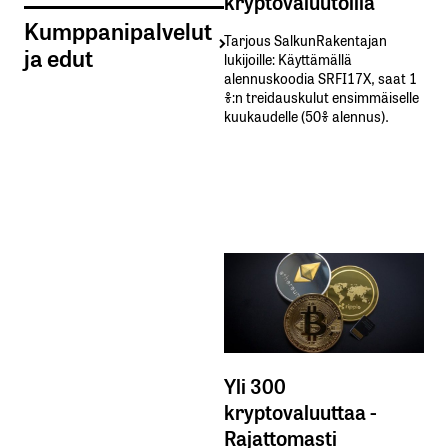
kryptovaluutoilla
Kumppanipalvelut
Tarjous SalkunRakentajan
ja edut
lukijoille: Käyttämällä​ ​
alennuskoodia​ ​SRFI17X,​ ​saat​ ​1
%:n treidauskulut​ ​ensimmäiselle​ ​
kuukaudelle​ ​(50%​ ​alennus).
Yli 300
kryptovaluuttaa -
Rajattomasti