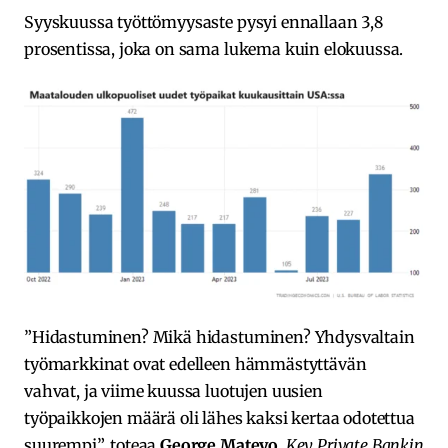
Syyskuussa työttömyysaste pysyi ennallaan 3,8
prosentissa, joka on sama lukema kuin elokuussa.
”Hidastuminen? Mikä hidastuminen? Yhdysvaltain
työmarkkinat ovat edelleen hämmästyttävän
vahvat, ja viime kuussa luotujen uusien
työpaikkojen määrä oli lähes kaksi kertaa odotettua
suurempi”, toteaa
George Mateyo
,
Key Private Bankin