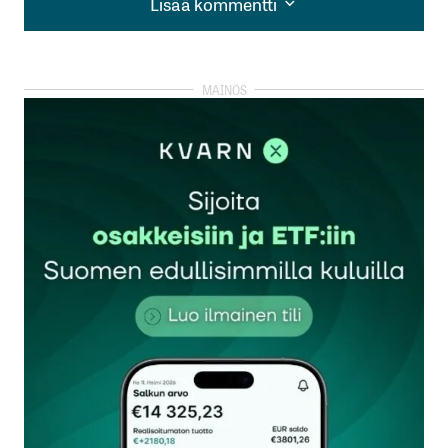
Lisää kommentti
Lisää kommentti
kirjautua
sisään
rekisteröityä
Sähköpostiosoitettasi ei julkaista.
Pakolliset
kentät on merkitty
*
Kommentti
*