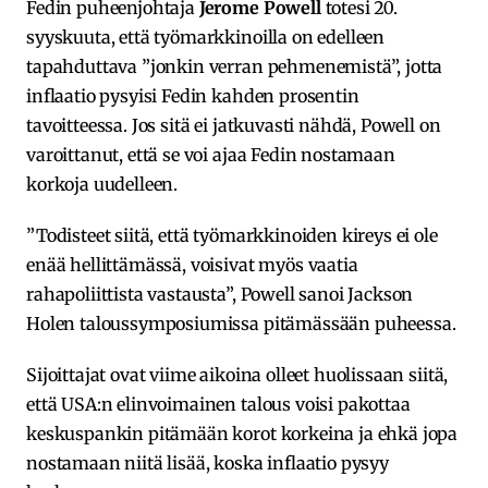
Fedin puheenjohtaja
Jerome Powell
totesi 20.
syyskuuta, että työmarkkinoilla on edelleen
tapahduttava ”jonkin verran pehmenemistä”, jotta
inflaatio pysyisi Fedin kahden prosentin
tavoitteessa. Jos sitä ei jatkuvasti nähdä, Powell on
varoittanut, että se voi ajaa Fedin nostamaan
korkoja uudelleen.
”Todisteet siitä, että työmarkkinoiden kireys ei ole
enää hellittämässä, voisivat myös vaatia
rahapoliittista vastausta”, Powell sanoi Jackson
Holen taloussymposiumissa pitämässään puheessa.
Sijoittajat ovat viime aikoina olleet huolissaan siitä,
että USA:n elinvoimainen talous voisi pakottaa
keskuspankin pitämään korot korkeina ja ehkä jopa
nostamaan niitä lisää, koska inflaatio pysyy