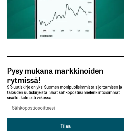
Nimesi tai nimimerkkisi
*
Sähköpostiosoitteesi
*
Tilaa SalkunRakentajan uutiskirje
Pysy mukana markkinoiden
Lähetä kommentti
rytmissä!
SR-uutiskirje on yksi Suomen monipuolisimmista sijoittamisen ja
talouden uutiskirjeistä. Saat sähköpostiisi mielenkiintoisimmat
sisällöt kolmesti viikossa.