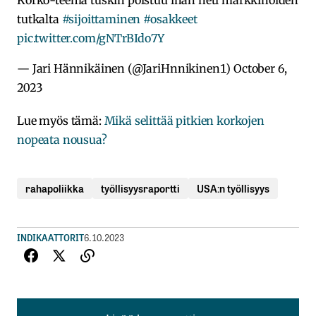
Korko-teema tuskin poistuu ihan heti markkinoiden
tutkalta
#sijoittaminen
#osakkeet
pic.twitter.com/gNTrBIdo7Y
— Jari Hännikäinen (@JariHnnikinen1)
October 6,
2023
Lue myös tämä:
Mikä selittää pitkien korkojen
nopeata nousua?
rahapoliikka
työllisyysraportti
USA:n työllisyys
INDIKAATTORIT
6.10.2023