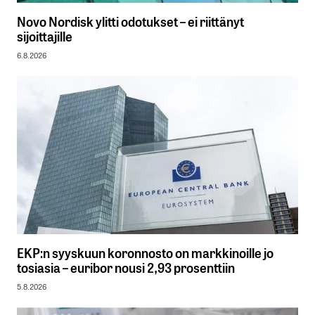
Novo Nordisk ylitti odotukset – ei riittänyt
sijoittajille
6.8.2026
EKP:n syyskuun koronnosto on markkinoille jo
tosiasia – euribor nousi 2,93 prosenttiin
5.8.2026