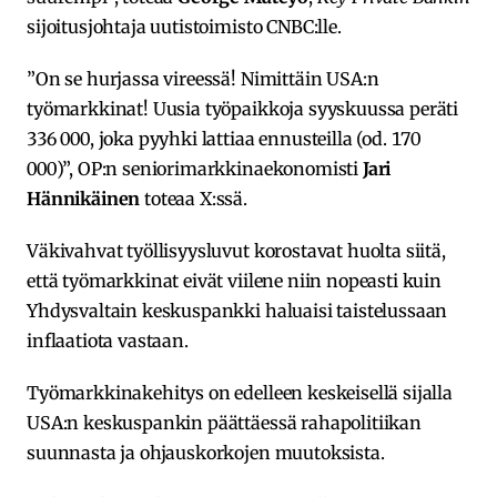
sijoitusjohtaja uutistoimisto CNBC:lle.
”On se hurjassa vireessä! Nimittäin USA:n
työmarkkinat! Uusia työpaikkoja syyskuussa peräti
336 000, joka pyyhki lattiaa ennusteilla (od. 170
000)”, OP:n seniorimarkkinaekonomisti
Jari
Hännikäinen
toteaa X:ssä.
Väkivahvat työllisyysluvut korostavat huolta siitä,
että työmarkkinat eivät viilene niin nopeasti kuin
Yhdysvaltain keskuspankki haluaisi taistelussaan
inflaatiota vastaan.
Työmarkkinakehitys on edelleen keskeisellä sijalla
USA:n keskuspankin päättäessä rahapolitiikan
suunnasta ja ohjauskorkojen muutoksista.