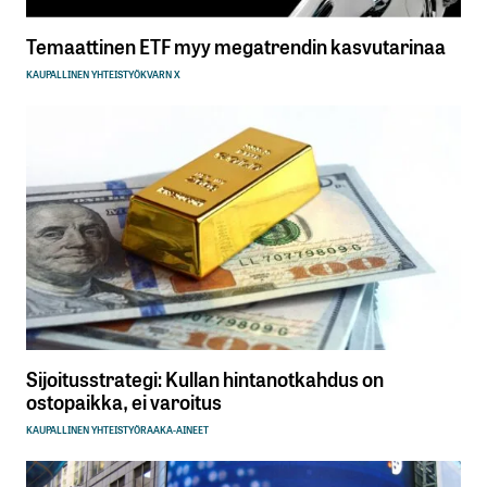
Temaattinen ETF myy megatrendin kasvutarinaa
KAUPALLINEN YHTEISTYÖ
KVARN X
Sijoitusstrategi: Kullan hintanotkahdus on
ostopaikka, ei varoitus
KAUPALLINEN YHTEISTYÖ
RAAKA-AINEET