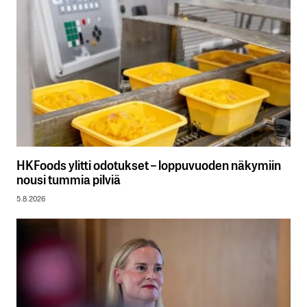
HKFoods ylitti odotukset – loppuvuoden näkymiin
nousi tummia pilviä
5.8.2026