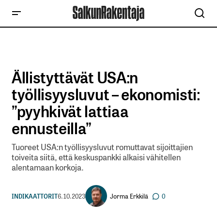
Ällistyttävät USA:n
työllisyysluvut – ekonomisti:
”pyyhkivät lattiaa
ennusteilla”
Tuoreet USA:n työllisyysluvut romuttavat sijoittajien
toiveita siitä, että keskuspankki alkaisi vähitellen
alentamaan korkoja.
Jorma Erkkilä
INDIKAATTORIT
6.10.2023
0