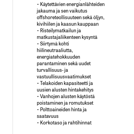
• Käytettävien energianlähteiden
jakauma ja sen vaikutus
offshoreteollisuuteen sekä öljyn,
kivihiilen ja kaasun kauppaan
• Risteilymatkailun ja
matkustajaliikenteen kysyntä
• Siirtymä kohti
hiilineutraaliutta,
energiatehokkuuden
parantaminen sekä uudet
turvallisuus- ja
vastuullisuusvaatimukset
• Telakoiden kapasiteetti ja
uusien alusten hintakehitys
• Vanhojen alusten käytöstä
poistaminen ja romutukset
• Polttoaineiden hinta ja
saatavuus
• Korkotaso ja rahtihinnat