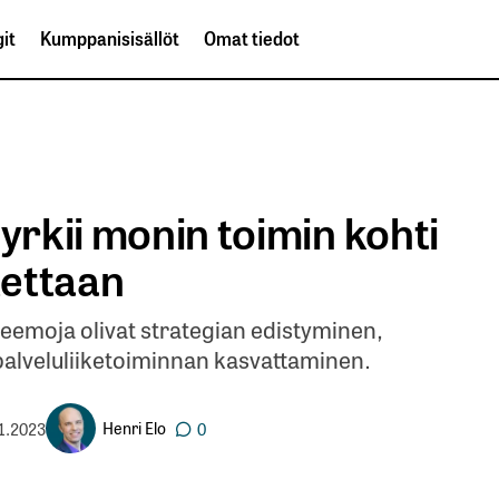
it
Kumppanisisällöt
Omat tiedot
pyrkii monin toimin kohti
tettaan
emoja olivat strategian edistyminen,
palveluliiketoiminnan kasvattaminen.
Henri Elo
1.2023
0