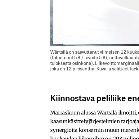
Wärtsilä on saavuttanut viimeisen 12 kuuka
(toteutunut 5 % / tavoite 5 %), nettovelkaa
tuloksesta osinkona). Liikevoittomarginaali 
joka on 12 prosenttia. Kuva ja selitteet ta
Kiinnostava peliliike e
Marraskuun alussa Wärtsilä ilmoitti,
kaasunkäsittelyjärjestelmien tarjoaja
synergioita konsernin muun merenku
kuukauden liikevaihto on 293 miljoo