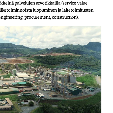
keinä palvelujen arvotikkailla (service value
liiketoiminnoista luopuminen ja laitetoimitusten
engineering, procurement, construction).