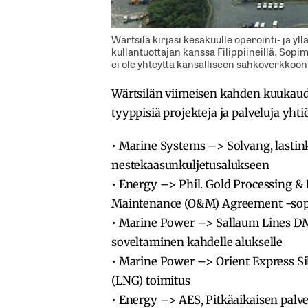
Wärtsilä kirjasi kesäkuulle operointi- ja y
kullantuottajan kanssa Filippiineillä. Sop
ei ole yhteyttä kansalliseen sähköverkkoon.
Wärtsilän viimeisen kahden kuukaud
tyyppisiä projekteja ja palveluja yhtiö
• Marine Systems –> Solvang, lastink
nestekaasunkuljetusalukseen
• Energy –> Phil. Gold Processing &
Maintenance (O&M) Agreement -so
• Marine Power –> Sallaum Lines D
soveltaminen kahdelle alukselle
• Marine Power –> Orient Express Si
(LNG) toimitus
• Energy –> AES, Pitkäaikaisen pal