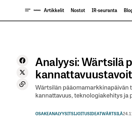
Artikkelit
Nostot
IR-seuranta
Blog
Analyysi: Wärtsilä 
kannattavuustavoi
Wärtsilän pääomamarkkinapäivän te
kannattavuus, teknologiakehitys ja 
OSAKEANALYYSIT
SIJOITUSIDEAT
WÄRTSILÄ
24.1