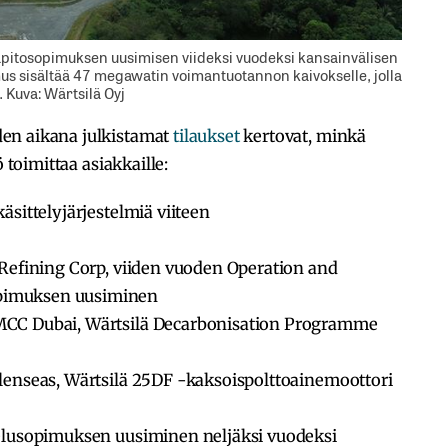
lläpitosopimuksen uusimisen viideksi vuodeksi kansainvälisen
imus sisältää 47 megawatin voimantuotannon kaivokselle, jolla
 Kuva: Wärtsilä Oyj
en aikana julkistamat
tilaukset
kertovat, minkä
 toimittaa asiakkaille:
äsittelyjärjestelmiä viiteen
 Refining Corp, viiden vuoden Operation and
pimuksen uusiminen
MCC Dubai, Wärtsilä Decarbonisation Programme
lenseas, Wärtsilä 25DF -kaksoispolttoainemoottori
velusopimuksen uusiminen neljäksi vuodeksi