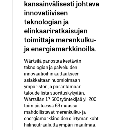
kansainvälisesti johtava
innovatiivisen
teknologian ja
elinkaariratkaisujen
toimittaja merenkulku-
ja energiamarkkinoilla.
Wärtsilä panostaa kestävän
teknologian ja palveluiden
innovaatioihin auttaakseen
asiakkaitaan huomioimaan
ympäristön ja parantamaan
taloudellista suorituskykyään.
Wärtsilän 17 500 työntekijää yli 200
toimipisteessä 68 maassa
mahdollistavat merenkulku- ja
energiamarkkinoiden siirtymän kohti
hiilineutraaliutta ympäri maailmaa.