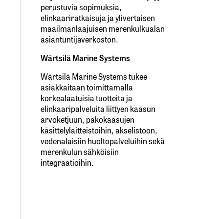
perustuvia sopimuksia,
elinkaariratkaisuja ja ylivertaisen
maailmanlaajuisen merenkulkualan
asiantuntijaverkoston.
Wärtsilä Marine Systems
Wärtsilä Marine Systems tukee
asiakkaitaan toimittamalla
korkealaatuisia tuotteita ja
elinkaaripalveluita liittyen kaasun
arvoketjuun, pakokaasujen
käsittelylaitteistoihin, akselistoon,
vedenalaisiin huoltopalveluihin sekä
merenkulun sähköisiin
integraatioihin.