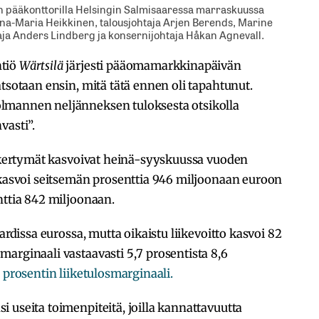
 pääkonttorilla Helsingin Salmisaaressa marraskuussa
anna-Maria Heikkinen, talousjohtaja Arjen Berends, Marine
aja Anders Lindberg ja konsernijohtaja Håkan Agnevall.
htiö
Wärtsilä
järjesti pääomamarkkinapäivän
tsotaan ensin, mitä tätä ennen oli tapahtunut.
lmannen neljänneksen tuloksesta otsikolla
vasti”.
uskertymät kasvoivat heinä-syyskuussa vuoden
 kasvoi seitsemän prosenttia 946 miljoonaan euroon
nttia 842 miljoonaan.
ardissa eurossa, mutta oikaistu liikevoitto kasvoi 82
arginaali vastaavasti 5,7 prosentista 8,6
 prosentin liiketulosmarginaali.
 useita toimenpiteitä, joilla kannattavuutta