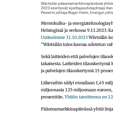
Wärtsilän pääomamarkkinapäivässä yhtiön
2023 esiintyivät sijoittajasuhdejohtaja H
Powerin johtaja Roger Holm, Energyn joht
Merenkulku- ja energiateknologiay
Helsingissä ja verkossa 9.11.2023. Ka
Uutisoimme 31.10.2023
Wärtsilän ko
”Wärtsilän tulos kasvaa odotetun vah
Sekä laitteiden että palvelujen tila
takaisesta. Laitteiden tilauskertymä
ja palvelujen tilauskertymä 15 prose
Liikevaihto säilyi ennallaan 1,45 milj
miljoonasta 125 miljoonaan euroon, m
prosenttiin.
Yhtiön tavoitteena on 12
Pääomamarkkinapäivässä yhtiö linjasi