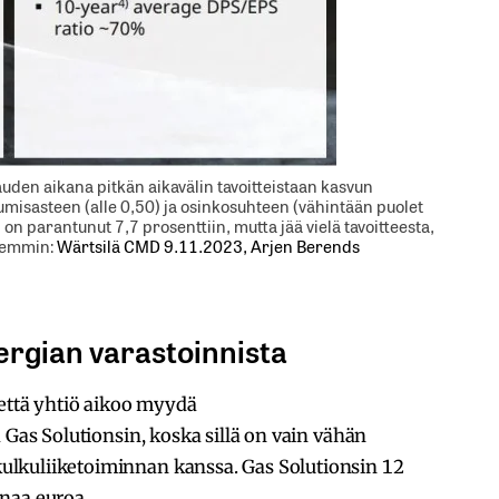
uden aikana pitkän aikavälin tavoitteistaan kasvun
ntumisasteen (alle 0,50) ja osinkosuhteen (vähintään puolet
on parantunut 7,7 prosenttiin, mutta jää vielä tavoitteesta,
rkemmin:
Wärtsilä CMD 9.11.2023, Arjen Berends
nergian varastoinnista
 että yhtiö aikoo myydä
 Gas Solutionsin, koska sillä on vain vähän
lkuliiketoiminnan kanssa. Gas Solutionsin 12
naa euroa.