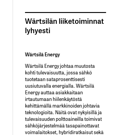
Wärtsilän liiketoiminnat
lyhyesti
Wärtsilä Energy
Wärtsilä Energy johtaa muutosta
kohti tulevaisuutta, jossa sähkö
tuotetaan sataprosenttisesti
uusiutuvalla energialla. Wärtsilä
Energy auttaa asiakkaitaan
irtautumaan hiilenkäytöstä
kehittämällä markkinoiden johtavia
teknologioita. Näitä ovat nykyisillä ja
tulevaisuuden polttoaineilla toimivat
sähköjärjestelmää tasapainottavat
voimalaitokset, hybridiratkaisut sekä