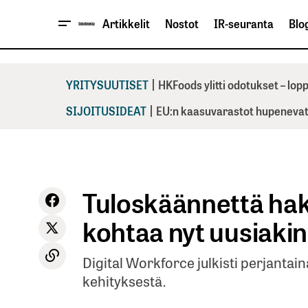
Artikkelit
Nostot
IR-seuranta
Blog
|
YRITYSUUTISET
HKFoods ylitti odotukset – lo
|
SIJOITUSIDEAT
EU:n kaasuvarastot hupenevat 
Tuloskäännettä hak
kohtaa nyt uusiakin
Digital Workforce julkisti perjantai
kehityksestä.