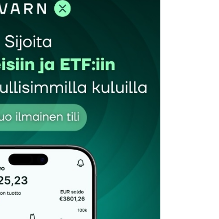
et kentät on merkitty
*
Sähköpostiosoitteesi
*