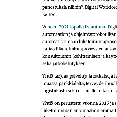
panostuksia näihin”, Digital Workfor
kertoo.
Vuoden 2021 lopulla listautunut Digi
automaation ja ohjelmistorobotiikan 
automatisoimaan liiketoimintaprosess
kattaa liiketoimintaprosessien autom
konsultoinnin, kehittämisen ja käytt
sekä jatkokehityksen.
Yhtiö tarjoaa palveluja ja ratkaisuja 
muassa pankkialalta, terveydenhuollos
logistiikasta sekä erilaisille julkisen 
Yhtiö on perustettu vuonna 2015 ja 
liiketoiminnan automaation ammattila