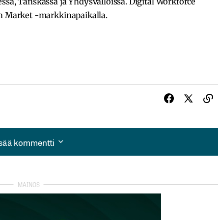
ssa, Tanskassa ja Yhdysvalloissa. Digital Workforce
th Market -markkinapaikalla.
isää kommentti
isää kommentti
autua sisään
rekisteröityä