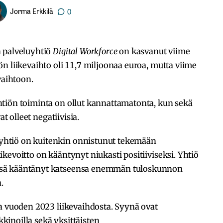
Jorma Erkkilä
0
 palveluyhtiö
Digital Workforce
on kasvanut viime
n liikevaihto oli 11,7 miljoonaa euroa, mutta viime
vaihtoon.
tiön toiminta on ollut kannattamatonta, kun sekä
at olleet negatiivisia.
htiö on kuitenkin onnistunut tekemään
kevoitto on kääntynyt niukasti positiiviseksi. Yhtiö
ssä kääntänyt katseensa enemmän tuloskunnon
.
a vuoden 2023 liikevaihdosta. Syynä ovat
inoilla sekä yksittäisten