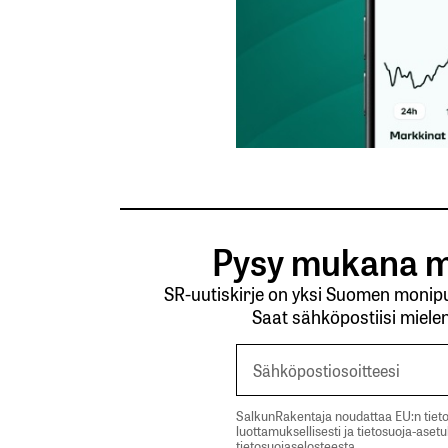
Pysy mukana m
SR-uutiskirje on yksi Suomen monipuo
Saat sähköpostiisi mielen
SalkunRakentaja noudattaa EU:n tieto
luottamuksellisesti ja tietosuoja-aset
tietosuojaselosteesta.