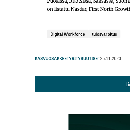
Puolassa, Ruotsissa, Saksassa, Suome
on listattu Nasdaq First North Grow
Digital Workforce
tulosvaroitus
KASVUOSAKKEET
YRITYSUUTISET
25.11.2023
L
L
kirj