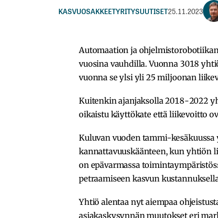
KASVUOSAKKEET
YRITYSUUTISET
25.11.2023
Automaation ja ohjelmistorobotiikan
vuosina vauhdilla. Vuonna 3018 yhtiö
vuonna se ylsi yli 25 miljoonan liike
Kuitenkin ajanjaksolla 2018-2022 yh
oikaistu käyttökate että liikevoitto ov
Kuluvan vuoden tammi-kesäkuussa y
kannattavuuskäänteen, kun yhtiön lii
on epävarmassa toimintaympäristö
petraamiseen kasvun kustannuksella
Yhtiö alentaa nyt aiempaa ohjeistust
asiakaskysynnän muutokset eri markk