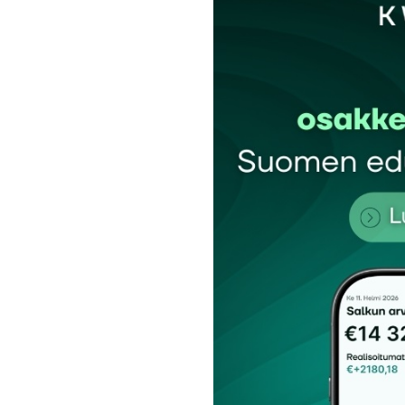
Sähköpostiosoitettasi ei julkaista.
Pakollis
Kommentti
*
Nimesi tai nimimerkkisi
*
Tilaa SalkunRakentajan uutiskirje
Lähetä kommentti