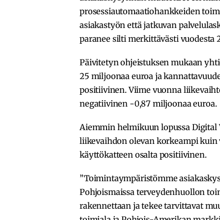
prosessiautomaatiohankkeiden toimitu
asiakastyön että jatkuvan palvelula
paranee silti merkittävästi vuodesta 
Päivitetyn ohjeistuksen mukaan yhti
25 miljoonaa euroa ja kannattavuude
positiivinen. Viime vuonna liikevaiht
negatiivinen -0,87 miljoonaa euroa.
Aiemmin helmikuun lopussa Digital 
liikevaihdon olevan korkeampi kuin
käyttökatteen osalta positiivinen.
”Toimintaympäristömme asiakaskys
Pohjoismaissa terveydenhuollon toim
rakennettaan ja tekee tarvittavat m
toimiala ja Pohjois-Amerikan markkin