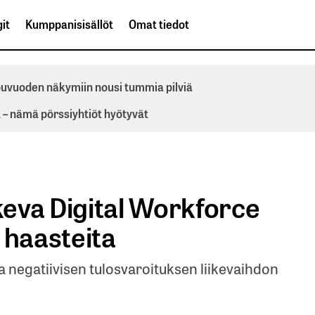
it
Kumppanisisällöt
Omat tiedot
ppuvuoden näkymiin nousi tummia pilviä
– nämä pörssiyhtiöt hyötyvät
eva Digital Workforce
 haasteita
na negatiivisen tulosvaroituksen liikevaihdon