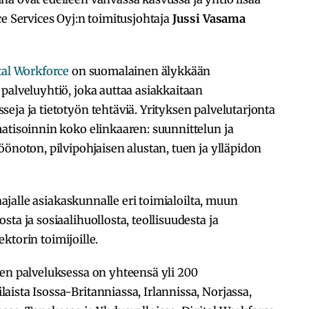
ce Services Oyj:n toimitusjohtaja
Jussi Vasama
tal Workforce
on suomalainen älykkään
palveluyhtiö, joka auttaa asiakkaitaan
eja ja tietotyön tehtäviä. Yrityksen palvelutarjonta
atisoinnin koko elinkaaren: suunnittelun ja
öönoton, pilvipohjaisen alustan, tuen ja ylläpidon
laajalle asiakaskunnalle eri toimialoilta, muun
ta ja sosiaalihuollosta, teollisuudesta ja
sektorin toimijoille.
sen palveluksessa on yhteensä yli 200
ista Isossa-Britanniassa, Irlannissa, Norjassa,