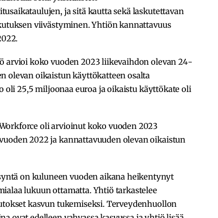
saikataulujen, ja sitä kautta sekä laskutettavan
skutuksen viivästyminen. Yhtiön kannattavuus
2022.
ö arvioi koko vuoden 2023 liikevaihdon olevan 24-
n olevan oikaistun käyttökatteen osalta
o oli 25,5 miljoonaa euroa ja oikaistu käyttökate oli
Workforce oli arvioinut koko vuoden 2023
 vuoden 2022 ja kannattavuuden olevan oikaistun
yntä on kuluneen vuoden aikana heikentynyt
ialaa lukuun ottamatta. Yhtiö tarkastelee
uutokset kasvun tukemiseksi. Terveydenhuollon
a ovat edelleen vahvassa kasvussa ja yhtiö lisää