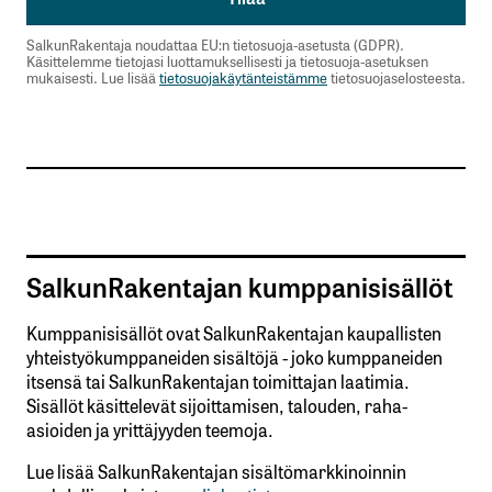
SalkunRakentaja noudattaa EU:n tietosuoja-asetusta (GDPR).
Käsittelemme tietojasi luottamuksellisesti ja tietosuoja-asetuksen
mukaisesti. Lue lisää
tietosuojakäytänteistämme
tietosuojaselosteesta.
SalkunRakentajan kumppanisisällöt
Kumppanisisällöt ovat SalkunRakentajan kaupallisten
yhteistyökumppaneiden sisältöjä - joko kumppaneiden
itsensä tai SalkunRakentajan toimittajan laatimia.
Sisällöt käsittelevät sijoittamisen, talouden, raha-
asioiden ja yrittäjyyden teemoja.
Lue lisää SalkunRakentajan sisältömarkkinoinnin