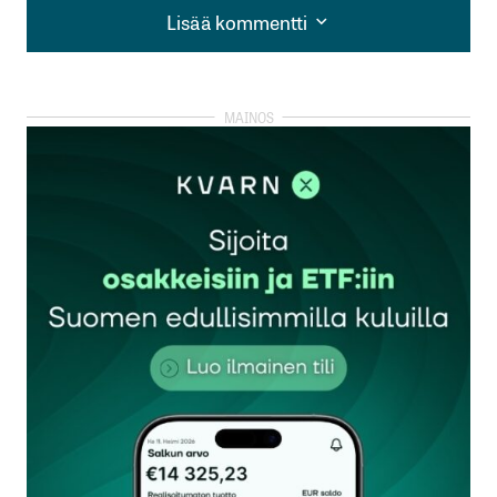
Lisää kommentti
Lisää kommentti
kirjautua
sisään
rekisteröityä
Sähköpostiosoitettasi ei julkaista.
Pakolliset
kentät on merkitty
*
Kommentti
*