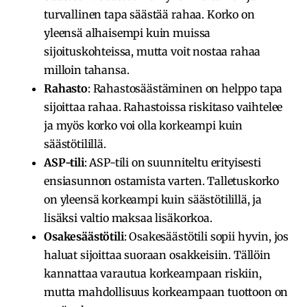
turvallinen tapa säästää rahaa. Korko on
yleensä alhaisempi kuin muissa
sijoituskohteissa, mutta voit nostaa rahaa
milloin tahansa.
Rahasto
: Rahastosäästäminen on helppo tapa
sijoittaa rahaa. Rahastoissa riskitaso vaihtelee
ja myös korko voi olla korkeampi kuin
säästötilillä.
ASP-tili
: ASP-tili on suunniteltu erityisesti
ensiasunnon ostamista varten. Talletuskorko
on yleensä korkeampi kuin säästötilillä, ja
lisäksi valtio maksaa lisäkorkoa.
Osakesäästötili
: Osakesäästötili sopii hyvin, jos
haluat sijoittaa suoraan osakkeisiin. Tällöin
kannattaa varautua korkeampaan riskiin,
mutta mahdollisuus korkeampaan tuottoon on