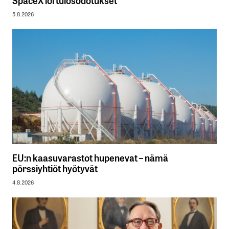
5.8.2026
EU:n kaasuvarastot hupenevat – nämä
pörssiyhtiöt hyötyvät
4.8.2026