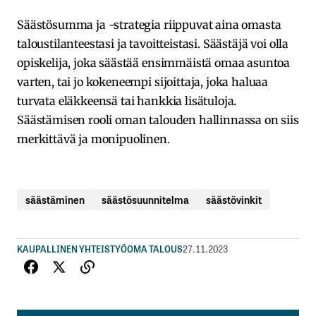
Säästösumma ja -strategia riippuvat aina omasta
taloustilanteestasi ja tavoitteistasi. Säästäjä voi olla
opiskelija, joka säästää ensimmäistä omaa asuntoa
varten, tai jo kokeneempi sijoittaja, joka haluaa
turvata eläkkeensä tai hankkia lisätuloja.
Säästämisen rooli oman talouden hallinnassa on siis
merkittävä ja monipuolinen.
säästäminen
säästösuunnitelma
säästövinkit
KAUPALLINEN YHTEISTYÖ
OMA TALOUS
27.11.2023