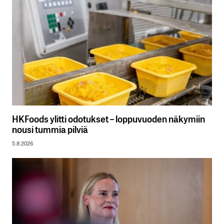
HKFoods ylitti odotukset – loppuvuoden näkymiin
nousi tummia pilviä
5.8.2026