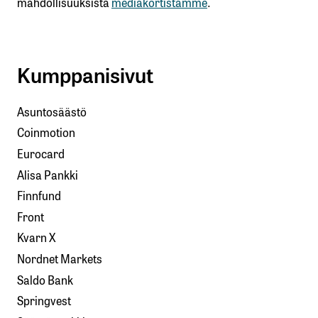
mahdollisuuksista
mediakortistamme
.
Kumppanisivut
Asuntosäästö
Coinmotion
Eurocard
Alisa Pankki
Finnfund
Front
Kvarn X
Nordnet Markets
Saldo Bank
Springvest