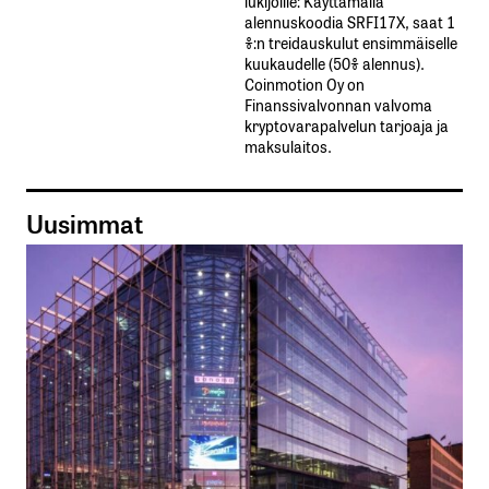
lukijoille: Käyttämällä​ ​
alennuskoodia​ ​SRFI17X,​ ​saat​ ​1
%:n treidauskulut​ ​ensimmäiselle​ ​
kuukaudelle​ ​(50%​ ​alennus).
Coinmotion Oy on
Finanssivalvonnan valvoma
kryptovarapalvelun tarjoaja ja
maksulaitos.
Uusimmat