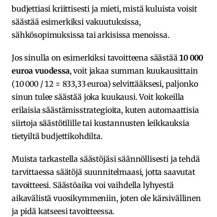
budjettiasi kriittisesti ja mieti, mistä kuluista voisit
säästää esimerkiksi vakuutuksissa,
sähkösopimuksissa tai arkisissa menoissa.
Jos sinulla on esimerkiksi tavoitteena säästää
10 000
euroa vuodessa
, voit jakaa summan kuukausittain
(10 000 / 12 = 833,33 euroa) selvittääksesi, paljonko
sinun tulee säästää joka kuukausi. Voit kokeilla
erilaisia säästämisstrategioita, kuten automaattisia
siirtoja säästötilille tai kustannusten leikkauksia
tietyiltä budjettikohdilta.
Muista tarkastella säästöjäsi säännöllisesti ja tehdä
tarvittaessa säätöjä suunnitelmaasi, jotta saavutat
tavoitteesi. Säästöaika voi vaihdella lyhyestä
aikavälistä vuosikymmeniin, joten ole kärsivällinen
ja pidä katseesi tavoitteessa.