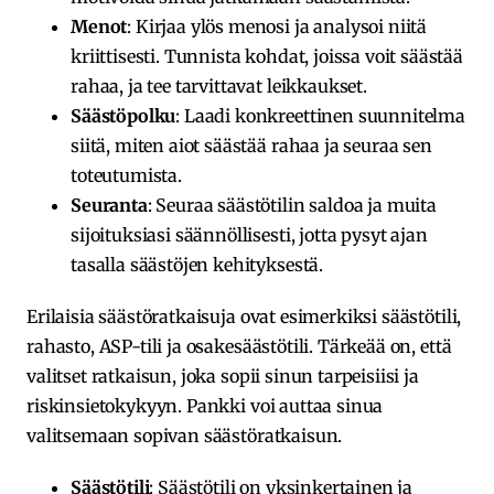
Menot
: Kirjaa ylös menosi ja analysoi niitä
kriittisesti. Tunnista kohdat, joissa voit säästää
rahaa, ja tee tarvittavat leikkaukset.
Säästöpolku
: Laadi konkreettinen suunnitelma
siitä, miten aiot säästää rahaa ja seuraa sen
toteutumista.
Seuranta
: Seuraa säästötilin saldoa ja muita
sijoituksiasi säännöllisesti, jotta pysyt ajan
tasalla säästöjen kehityksestä.
Erilaisia säästöratkaisuja ovat esimerkiksi säästötili,
rahasto, ASP-tili ja osakesäästötili. Tärkeää on, että
valitset ratkaisun, joka sopii sinun tarpeisiisi ja
riskinsietokykyyn. Pankki voi auttaa sinua
valitsemaan sopivan säästöratkaisun.
Säästötili
: Säästötili on yksinkertainen ja