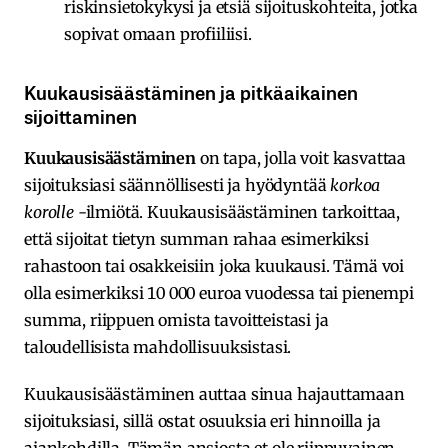
riskinsietokykysi ja etsiä sijoituskohteita, jotka
sopivat omaan profiiliisi.
Kuukausisäästäminen ja pitkäaikainen
sijoittaminen
Kuukausisäästäminen
on tapa, jolla voit kasvattaa
sijoituksiasi säännöllisesti ja hyödyntää
korkoa
korolle
-ilmiötä. Kuukausisäästäminen tarkoittaa,
että sijoitat tietyn summan rahaa esimerkiksi
rahastoon tai osakkeisiin joka kuukausi. Tämä voi
olla esimerkiksi 10 000 euroa vuodessa tai pienempi
summa, riippuen omista tavoitteistasi ja
taloudellisista mahdollisuuksistasi.
Kuukausisäästäminen auttaa sinua hajauttamaan
sijoituksiasi, sillä ostat osuuksia eri hinnoilla ja