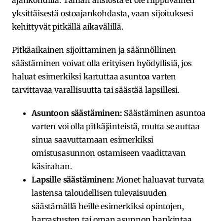
ajankohdilla. Tämän ansiosta et ole riippuvainen
yksittäisestä ostoajankohdasta, vaan sijoituksesi
kehittyvät pitkällä aikavälillä.
Pitkäaikainen sijoittaminen ja säännöllinen
säästäminen voivat olla erityisen hyödyllisiä, jos
haluat esimerkiksi kartuttaa asuntoa varten
tarvittavaa varallisuutta tai säästää lapsillesi.
Asuntoon säästäminen:
Säästäminen asuntoa
varten voi olla pitkäjänteistä, mutta se auttaa
sinua saavuttamaan esimerkiksi
omistusasunnon ostamiseen vaadittavan
käsirahan.
Lapsille säästäminen:
Monet haluavat turvata
lastensa taloudellisen tulevaisuuden
säästämällä heille esimerkiksi opintojen,
harrastusten tai oman asunnon hankintaa