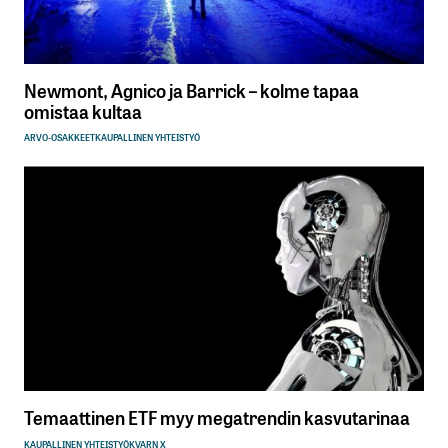
Newmont, Agnico ja Barrick – kolme tapaa
omistaa kultaa
ARVO-OSAKKEET
KAUPALLINEN YHTEISTYÖ
Temaattinen ETF myy megatrendin kasvutarinaa
KAUPALLINEN YHTEISTYÖ
KVARN X