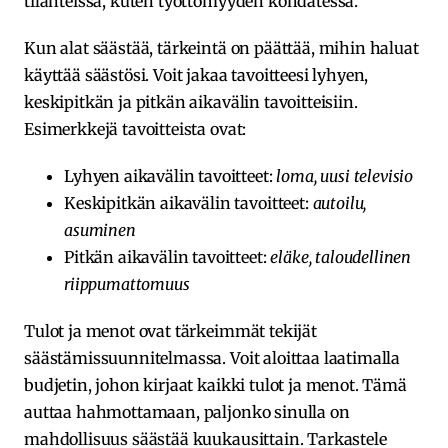
tilanteissa, kuten työttömyyden kohdatessa.
Kun alat säästää, tärkeintä on päättää, mihin haluat
käyttää säästösi. Voit jakaa tavoitteesi lyhyen,
keskipitkän ja pitkän aikavälin tavoitteisiin.
Esimerkkejä tavoitteista ovat:
Lyhyen aikavälin tavoitteet:
loma, uusi televisio
Keskipitkän aikavälin tavoitteet:
autoilu,
asuminen
Pitkän aikavälin tavoitteet:
eläke, taloudellinen
riippumattomuus
Tulot ja menot ovat tärkeimmät tekijät
säästämissuunnitelmassa. Voit aloittaa laatimalla
budjetin, johon kirjaat kaikki tulot ja menot. Tämä
auttaa hahmottamaan, paljonko sinulla on
mahdollisuus säästää kuukausittain. Tarkastele