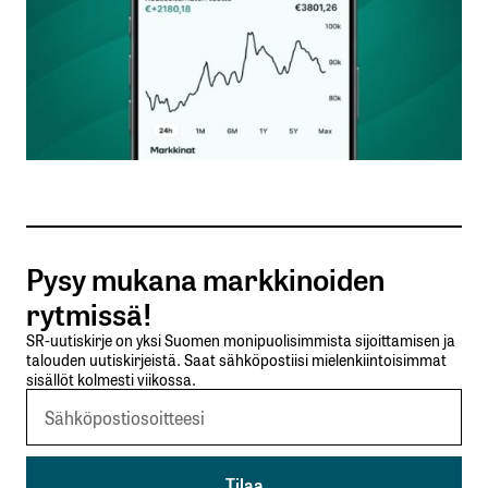
Nimesi tai nimimerkkisi
*
Sähköpostiosoitteesi
*
Tilaa SalkunRakentajan uutiskirje
Pysy mukana markkinoiden
Lähetä kommentti
rytmissä!
SR-uutiskirje on yksi Suomen monipuolisimmista sijoittamisen ja
talouden uutiskirjeistä. Saat sähköpostiisi mielenkiintoisimmat
sisällöt kolmesti viikossa.