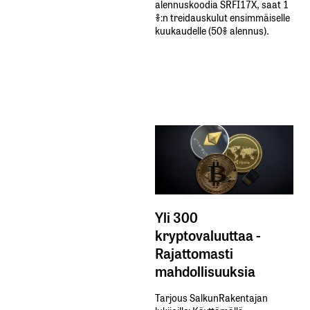
alennuskoodia​ ​SRFI17X,​ ​saat​ ​1
%:n treidauskulut​ ​ensimmäiselle​ ​
kuukaudelle​ ​(50%​ ​alennus).
Yli 300
kryptovaluuttaa -
Rajattomasti
mahdollisuuksia
Tarjous SalkunRakentajan