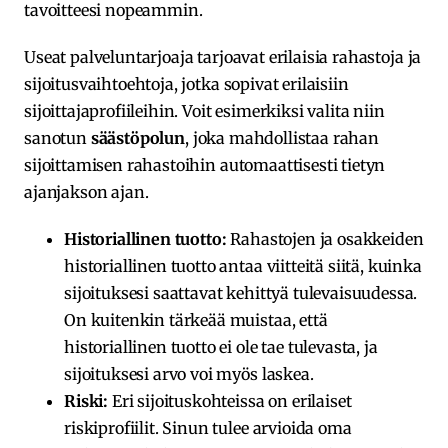
tavoitteesi nopeammin.
Useat palveluntarjoaja tarjoavat erilaisia rahastoja ja
sijoitusvaihtoehtoja, jotka sopivat erilaisiin
sijoittajaprofiileihin. Voit esimerkiksi valita niin
sanotun
säästöpolun
, joka mahdollistaa rahan
sijoittamisen rahastoihin automaattisesti tietyn
ajanjakson ajan.
Historiallinen tuotto:
Rahastojen ja osakkeiden
historiallinen tuotto antaa viitteitä siitä, kuinka
sijoituksesi saattavat kehittyä tulevaisuudessa.
On kuitenkin tärkeää muistaa, että
historiallinen tuotto ei ole tae tulevasta, ja
sijoituksesi arvo voi myös laskea.
Riski:
Eri sijoituskohteissa on erilaiset
riskiprofiilit. Sinun tulee arvioida oma