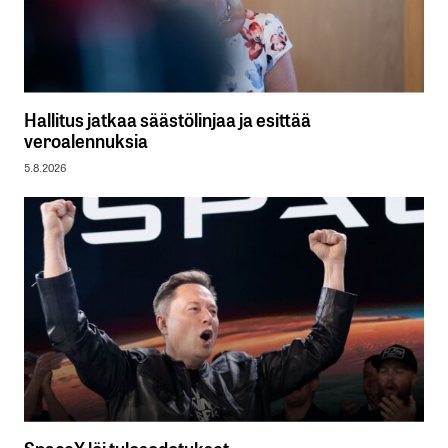
Hallitus jatkaa säästölinjaa ja esittää
veroalennuksia
5.8.2026
SpaceX löi tulosodotukset