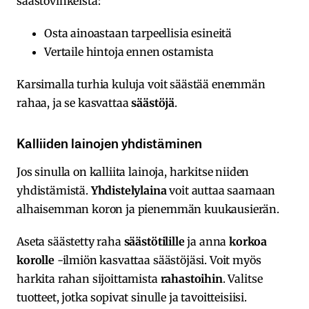
säästövinkeistä:
Osta ainoastaan tarpeellisia esineitä
Vertaile hintoja ennen ostamista
Karsimalla turhia kuluja voit säästää enemmän
rahaa, ja se kasvattaa
säästöjä
.
Kalliiden lainojen yhdistäminen
Jos sinulla on kalliita lainoja, harkitse niiden
yhdistämistä.
Yhdistelylaina
voit auttaa saamaan
alhaisemman koron ja pienemmän kuukausierän.
Aseta säästetty raha
säästötilille
ja anna
korkoa
korolle
-ilmiön kasvattaa säästöjäsi. Voit myös
harkita rahan sijoittamista
rahastoihin
. Valitse
tuotteet, jotka sopivat sinulle ja tavoitteisiisi.