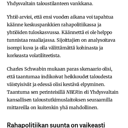
Yhdysvaltain taloustilanteen vankkana.
Yhtiö arvioi, että ensi vuoden aikana voi tapahtua
käänne keskuspankkien rahapolitiikassa ja
yhtiöiden tuloskasvussa. Käännettä ei ole helppo
tunnistaa reaaliajassa. Sijoittajien on analysoitava
isompi kuva ja olla välittämättä kohinasta ja
korkeasta volatiliteetista.
Charles Schwabin mukaan paras skenaario olisi,
että taantumaa indikoivat heikkoudet taloudesta
väistyisivät ja edessä olisi kestävä elpyminen.
Taantuma sen perinteisillä
NBER
in eli Yhdysvaltain
kansallisen taloustutkimuslaitoksen seuraamilla
mittareilla on kuitenkin yhä mahdollinen.
Rahapolitiikan suunta on vaikeasti