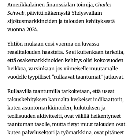
Amerikkalainen finanssialan toimija,
Charles
Schwab
, päivitti näkemystä Yhdysvaltain
sijoitusmarkkinoiden ja talouden kehityksestä
vuonna 2024.
Yhtiön mukaan ensi vuonna on luvassa
reaalitalouden haasteita. Se ei kuitenkaan tarkoita,
että osakemarkkinoiden kehitys olisi koko vuoden
heikkoa, varsinkaan jos viimeiselle muutamalle
vuodelle tyypilliset ”rullaavat taantumat” jatkuvat.
Rullaavilla taantumilla tarkoitetaan, että useat
talouskehityksen kannalta keskeiset indikaattorit,
kuten asuntomarkkinoiden, kulutuksen ja
teollisuuden aktiviteetti, ovat välillä heikentyneet
taantuman tasolle, mutta tietyt muut talouden osat,
kuten palvelusektori ja työmarkkina, ovat pitäneet