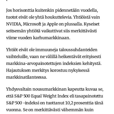
Jos horisonttia kuitenkin pidennetään vuodella,
tuotot eivät ole yhtä houkuttelevia. Yhtiöistä vain
NVIDIA, Microsoft ja Apple on plussalla. Kyseiset
seitsemän yhtiötä vaikuttivat siis merkittävästi
viime vuoden karhumarkkinaan.
Yhtiöt eivät ole immuuneja taloussuhdanteiden
vaihteluille, vaan ne välillä heikentävät erityisesti
markkina-arvopainotettujen indeksien kehitystä.
Hajautuksen merkitys korostuu nykyisessä
markkinatilanteessa.
Yhdysvaltain nousumarkkinan kapeutta kuvaa se,
että S&P 500 Equal Weight Index eli tasapainotettu
S&P 500 -indeksi on tuottanut 10,2 prosenttia tänä
vuonna. Se on merkittävästi vähemmän kuin