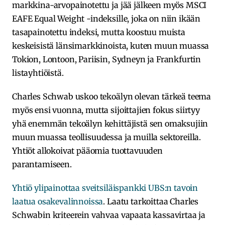
markkina-arvopainotettu ja jää jälkeen myös MSCI
EAFE Equal Weight -indeksille, joka on niin ikään
tasapainotettu indeksi, mutta koostuu muista
keskeisistä länsimarkkinoista, kuten muun muassa
Tokion, Lontoon, Pariisin, Sydneyn ja Frankfurtin
listayhtiöistä.
Charles Schwab uskoo tekoälyn olevan tärkeä teema
myös ensi vuonna, mutta sijoittajien fokus siirtyy
yhä enemmän tekoälyn kehittäjistä sen omaksujiin
muun muassa teollisuudessa ja muilla sektoreilla.
Yhtiöt allokoivat pääomia tuottavuuden
parantamiseen.
Yhtiö ylipainottaa sveitsiläispankki UBS:n tavoin
laatua osakevalinnoissa
. Laatu tarkoittaa Charles
Schwabin kriteerein vahvaa vapaata kassavirtaa ja