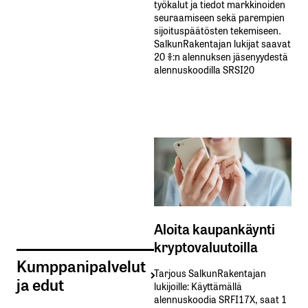
työkalut ja tiedot markkinoiden
seuraamiseen sekä parempien
sijoituspäätösten tekemiseen.
SalkunRakentajan lukijat saavat
20 %:n alennuksen jäsenyydestä
alennuskoodilla SRSI20
Aloita kaupankäynti
kryptovaluutoilla
Kumppanipalvelut
Tarjous SalkunRakentajan
ja edut
lukijoille: Käyttämällä​ ​
alennuskoodia​ ​SRFI17X,​ ​saat​ ​1