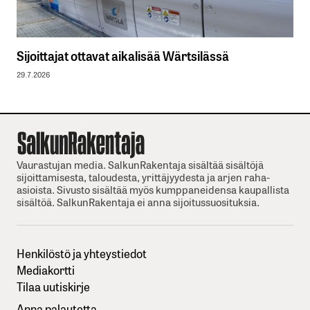
Sijoittajat ottavat aikalisää Wärtsilässä
29.7.2026
Vaurastujan media. SalkunRakentaja sisältää sisältöjä
sijoittamisesta, taloudesta, yrittäjyydesta ja arjen raha-
asioista. Sivusto sisältää myös kumppaneidensa kaupallista
sisältöä. SalkunRakentaja ei anna sijoitussuosituksia.
Henkilöstö ja yhteystiedot
Mediakortti
Tilaa uutiskirje
Anna palautetta