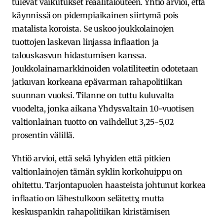
tulevat vaikutukset reaalitalouteen. Yhtiö arvioi, että
käynnissä on pidempiaikainen siirtymä pois
matalista koroista. Se uskoo joukkolainojen
tuottojen laskevan linjassa inflaation ja
talouskasvun hidastumisen kanssa.
Joukkolainamarkkinoiden volatiliteetin odotetaan
jatkuvan korkeana epävarman rahapolitiikan
suunnan vuoksi. Tilanne on tuttu kuluvalta
vuodelta, jonka aikana Yhdysvaltain 10-vuotisen
valtionlainan tuotto on vaihdellut 3,25-5,02
prosentin välillä.
Yhtiö arvioi, että sekä lyhyiden että pitkien
valtionlainojen tämän syklin korkohuippu on
ohitettu. Tarjontapuolen haasteista johtunut korkea
inflaatio on lähestulkoon selätetty, mutta
keskuspankin rahapolitiikan kiristämisen