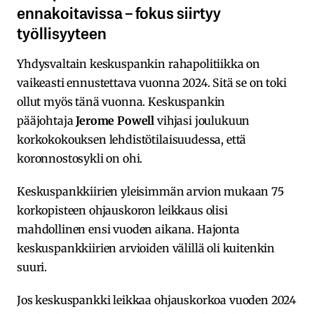
ennakoitavissa – fokus siirtyy
työllisyyteen
Yhdysvaltain keskuspankin rahapolitiikka on
vaikeasti ennustettava vuonna 2024. Sitä se on toki
ollut myös tänä vuonna. Keskuspankin
pääjohtaja
Jerome Powell
vihjasi joulukuun
korkokokouksen lehdistötilaisuudessa, että
koronnostosykli on ohi.
Keskuspankkiirien yleisimmän arvion mukaan 75
korkopisteen ohjauskoron leikkaus olisi
mahdollinen ensi vuoden aikana. Hajonta
keskuspankkiirien arvioiden välillä oli kuitenkin
suuri.
Jos keskuspankki leikkaa ohjauskorkoa vuoden 2024