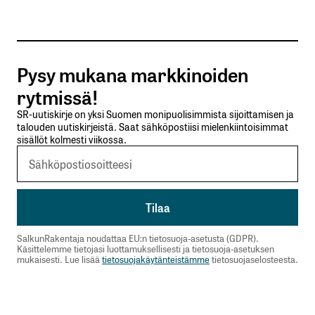
Tilaa SalkunRakentajan uutiskirje
Pysy mukana markkinoiden
Lähetä kommentti
rytmissä!
SR-uutiskirje on yksi Suomen monipuolisimmista sijoittamisen ja
talouden uutiskirjeistä. Saat sähköpostiisi mielenkiintoisimmat
sisällöt kolmesti viikossa.
SalkunRakentaja noudattaa EU:n tietosuoja-asetusta (GDPR).
Käsittelemme tietojasi luottamuksellisesti ja tietosuoja-asetuksen
mukaisesti. Lue lisää
tietosuojakäytänteistämme
tietosuojaselosteesta.