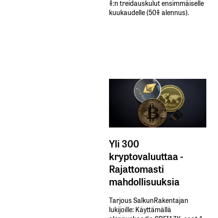
%:n treidauskulut​ ​ensimmäiselle​ ​
kuukaudelle​ ​(50%​ ​alennus).
Yli 300
kryptovaluuttaa -
Rajattomasti
mahdollisuuksia
Tarjous SalkunRakentajan
lukijoille: Käyttämällä​ ​