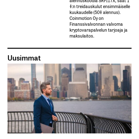
alennuskoodia​ ​SRFI17X,​ ​saat​ ​1
%:n treidauskulut​ ​ensimmäiselle​ ​
kuukaudelle​ ​(50%​ ​alennus).
Coinmotion Oy on
Finanssivalvonnan valvoma
kryptovarapalvelun tarjoaja ja
maksulaitos.
Uusimmat