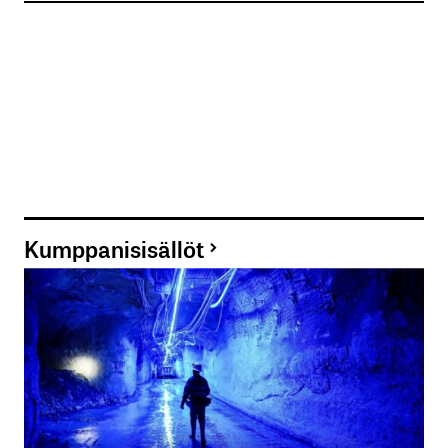
Kumppanisisällöt