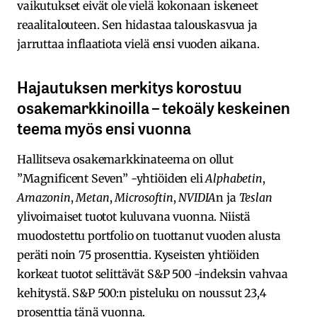
vaikutukset eivät ole vielä kokonaan iskeneet
reaalitalouteen. Sen hidastaa talouskasvua ja
jarruttaa inflaatiota vielä ensi vuoden aikana.
Hajautuksen merkitys korostuu
osakemarkkinoilla – tekoäly keskeinen
teema myös ensi vuonna
Hallitseva osakemarkkinateema on ollut
”Magnificent Seven” -yhtiöiden eli
Alphabetin
,
Amazonin
,
Metan
,
Microsoftin
,
NVIDIA
n ja
Teslan
ylivoimaiset tuotot kuluvana vuonna. Niistä
muodostettu portfolio on tuottanut vuoden alusta
peräti noin 75 prosenttia. Kyseisten yhtiöiden
korkeat tuotot selittävät S&P 500 -indeksin vahvaa
kehitystä. S&P 500:n pisteluku on noussut 23,4
prosenttia tänä vuonna.