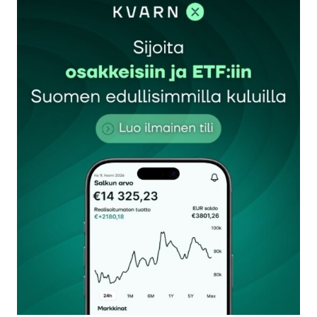
sisään
rekisteröityä
Sähköpostiosoitettasi ei julkaista.
Pakolliset
kentät on merkitty
*
Kommentti
*
Nimesi tai nimimerkkisi
*
Sähköpostiosoitteesi
*