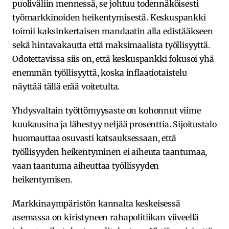
puoliväliin mennessä, se johtuu todennäköisesti
työmarkkinoiden heikentymisestä. Keskuspankki
toimii kaksinkertaisen mandaatin alla edistääkseen
sekä hintavakautta että maksimaalista työllisyyttä.
Odotettavissa siis on, että keskuspankki fokusoi yhä
enemmän työllisyyttä, koska inflaatiotaistelu
näyttää tällä erää voitetulta.
Yhdysvaltain työttömyysaste on kohonnut viime
kuukausina ja lähestyy neljää prosenttia. Sijoitustalo
huomauttaa osuvasti katsauksessaan, että
työllisyyden heikentyminen ei aiheuta taantumaa,
vaan taantuma aiheuttaa työllisyyden
heikentymisen.
Markkinaympäristön kannalta keskeisessä
asemassa on kiristyneen rahapolitiikan viiveellä