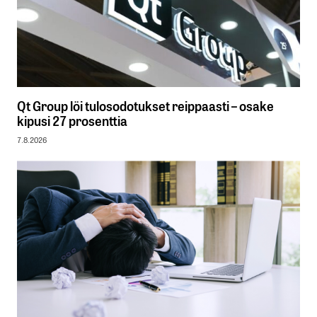
Qt Group löi tulosodotukset reippaasti – osake
kipusi 27 prosenttia
7.8.2026