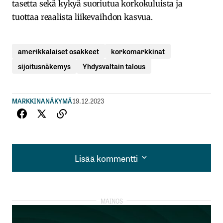
tasetta sekä kykyä suoriutua korkokuluista ja
tuottaa reaalista liikevaihdon kasvua.
amerikkalaiset osakkeet
korkomarkkinat
sijoitusnäkemys
Yhdysvaltain talous
MARKKINANÄKYMÄ
19.12.2023
Lisää kommentti
Lisää kommentti
kirjautua