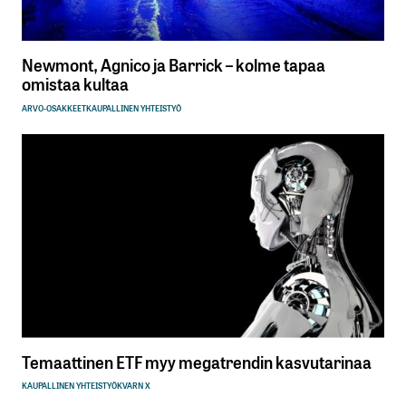
Newmont, Agnico ja Barrick – kolme tapaa
omistaa kultaa
ARVO-OSAKKEET
KAUPALLINEN YHTEISTYÖ
Temaattinen ETF myy megatrendin kasvutarinaa
KAUPALLINEN YHTEISTYÖ
KVARN X