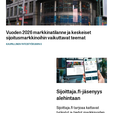
Vuoden 2026 markkinatilanne ja keskeiset
sijoitusmarkkinoihin vaikuttavat teemat
KAUPALLINEN YHTEISTYÖ
KVARN X
Sijoittaja.fi-jäsenyys
alehintaan
Sijoittaja.fi tarjoaa kattavat
työkalut ja tiedot markkinoiden