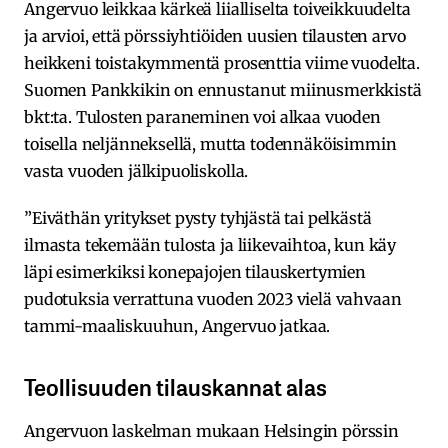
Angervuo leikkaa kärkeä liialliselta toiveikkuudelta
ja arvioi, että pörssiyhtiöiden uusien tilausten arvo
heikkeni toistakymmentä prosenttia viime vuodelta.
Suomen Pankkikin on ennustanut miinusmerkkistä
bkt:ta. Tulosten paraneminen voi alkaa vuoden
toisella neljänneksellä, mutta todennäköisimmin
vasta vuoden jälkipuoliskolla.
”Eiväthän yritykset pysty tyhjästä tai pelkästä
ilmasta tekemään tulosta ja liikevaihtoa, kun käy
läpi esimerkiksi konepajojen tilauskertymien
pudotuksia verrattuna vuoden 2023 vielä vahvaan
tammi-maaliskuuhun, Angervuo jatkaa.
Teollisuuden tilauskannat alas
Angervuon laskelman mukaan Helsingin pörssin