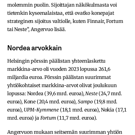
molemmin puolin. Sijoittajan näkökulmasta voi
tietenkin kyseenalaistaa, että ovatko konepajat
strateginen sijoitus valtiolle, kuten Finnair, Fortum
tai Neste”, Angervuo lisää.
Nordea arvokkain
Helsingin pörssin päälistan yhteenlaskettu
markkina-arvo oli vuoden 2023 lopussa 261,6
miljardia euroa. Pörssin päälistan suurimmat
yhtiökohtaiset markkina-arvot olivat joulukuun
lopussa: Nordea (39,6 mrd. euroa),
Neste
(24,7 mrd.
euroa), Kone (20,4 mrd. euroa),
Sampo
(19,8 mrd.
euroa),
UPM-Kymmene
(18,1 mrd. euroa), Nokia (17,1
mrd. euroa) ja
Fortum
(11,7 mrd. euroa).
Angervuon mukaan seitsemän suurimman yhtiön