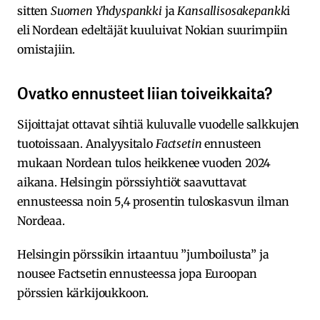
sitten
Suomen Yhdyspankki
ja
Kansallisosakepankk
i
eli Nordean edeltäjät kuuluivat Nokian suurimpiin
omistajiin.
Ovatko ennusteet liian toiveikkaita?
Sijoittajat ottavat sihtiä kuluvalle vuodelle salkkujen
tuotoissaan. Analyysitalo
Factsetin
ennusteen
mukaan Nordean tulos heikkenee vuoden 2024
aikana. Helsingin pörssiyhtiöt saavuttavat
ennusteessa noin 5,4 prosentin tuloskasvun ilman
Nordeaa.
Helsingin pörssikin irtaantuu ”jumboilusta” ja
nousee Factsetin ennusteessa jopa Euroopan
pörssien kärkijoukkoon.