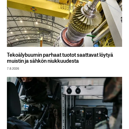
Tekoälybuumin parhaat tuotot saattavat löytyä
muistin ja sähkön niukkuudesta
7.8.2026