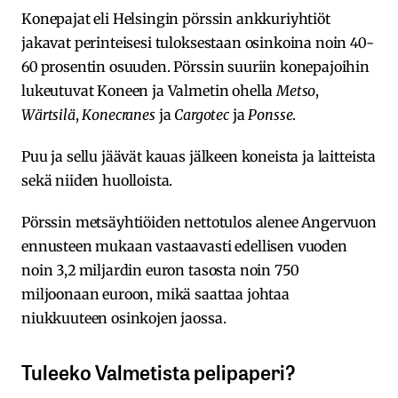
Konepajat eli Helsingin pörssin ankkuriyhtiöt
jakavat perinteisesi tuloksestaan osinkoina noin 40-
60 prosentin osuuden. Pörssin suuriin konepajoihin
lukeutuvat Koneen ja Valmetin ohella
Metso
,
Wärtsilä
,
Konecranes
ja
Cargotec
ja
Ponsse
.
Puu ja sellu jäävät kauas jälkeen koneista ja laitteista
sekä niiden huolloista.
Pörssin metsäyhtiöiden nettotulos alenee Angervuon
ennusteen mukaan vastaavasti edellisen vuoden
noin 3,2 miljardin euron tasosta noin 750
miljoonaan euroon, mikä saattaa johtaa
niukkuuteen osinkojen jaossa.
Tuleeko Valmetista pelipaperi?