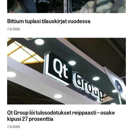
Bittium tuplasi tilauskirjat vuodessa
7.8.2026
Qt Group löi tulosodotukset reippaasti – osake
kipusi 27 prosenttia
7.8.2026