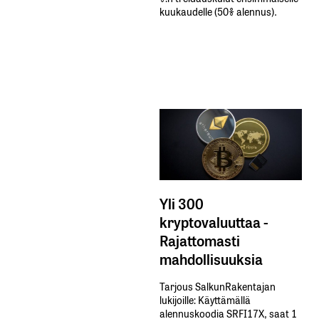
kuukaudelle​ ​(50%​ ​alennus).
Yli 300
kryptovaluuttaa -
Rajattomasti
mahdollisuuksia
Tarjous SalkunRakentajan
lukijoille: Käyttämällä​ ​
alennuskoodia​ ​SRFI17X,​ ​saat​ ​1