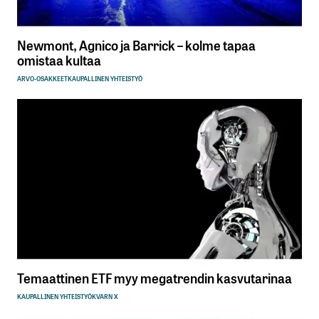
Newmont, Agnico ja Barrick – kolme tapaa
omistaa kultaa
ARVO-OSAKKEET
KAUPALLINEN YHTEISTYÖ
Temaattinen ETF myy megatrendin kasvutarinaa
KAUPALLINEN YHTEISTYÖ
KVARN X