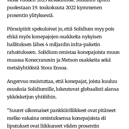
puolestaan 19. toukokuuta 2022 kymmenen
prosentin ylityksestä.
Pörssipiirit spekuloivat jo, että Solidium myy pois
ehkä myös konepajojen osakkeita nykyisen
hallituksen lähes 4 miljardin infra-paketin
rahoitukseen. Solidium omistaa konepajoista muun
muassa Konecranesin ja Metson osakkeita sekä
metsäyhtiöistä Stora Ensoa.
Angervuo muistuttaa, että konepajat, joista kuuluu
osuuksia Solidiumille, lukeutuvat globaalisti alansa
ykkösketjun yhtiöihin.
”Suuret ulkomaiset pankkiiriliikkeet ovat pitäneet
melko vakaina omistuksensa konepajoista eli
liputukset ovat liikkuneet viiden prosentin