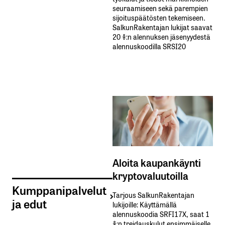
seuraamiseen sekä parempien
sijoituspäätösten tekemiseen.
SalkunRakentajan lukijat saavat
20 %:n alennuksen jäsenyydestä
alennuskoodilla SRSI20
Aloita kaupankäynti
kryptovaluutoilla
Kumppanipalvelut
Tarjous SalkunRakentajan
ja edut
lukijoille: Käyttämällä​ ​
alennuskoodia​ ​SRFI17X,​ ​saat​ ​1
%:n treidauskulut​ ​ensimmäiselle​ ​