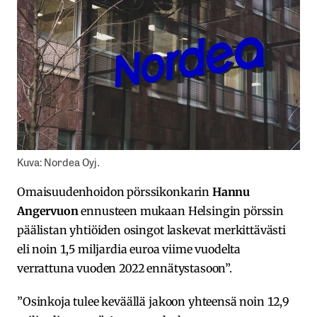
Kuva: Nordea Oyj.
Omaisuudenhoidon pörssikonkarin
Hannu
Angervuon
ennusteen mukaan Helsingin pörssin
päälistan yhtiöiden osingot laskevat merkittävästi
eli noin 1,5 miljardia euroa viime vuodelta
verrattuna vuoden 2022 ennätystasoon”.
”Osinkoja tulee keväällä jakoon yhteensä noin 12,9