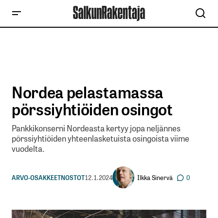
Nordea pelastamassa
pörssiyhtiöiden osingot
Pankkikonserni Nordeasta kertyy jopa neljännes
pörssiyhtiöiden yhteenlasketuista osingoista viime
vuodelta.
Ilkka Sinervä
ARVO-OSAKKEET
NOSTOT
12.1.2024
0