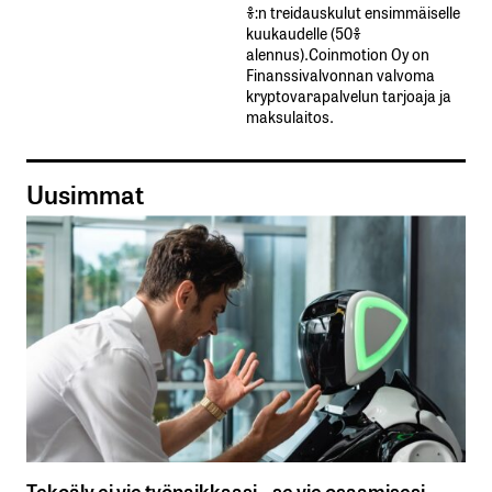
%:n treidauskulut​ ​ensimmäiselle​ ​
kuukaudelle​ ​(50%​ ​
alennus).Coinmotion Oy on
Finanssivalvonnan valvoma
kryptovarapalvelun tarjoaja ja
maksulaitos.
Uusimmat
Tekoäly ei vie työpaikkaasi – se vie osaamisesi