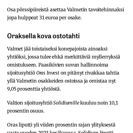
Osa pörssipiireistä asettaa Valmetin tavoitehinnaksi
jopa hulppeat 31 euroa per osake.
Oraksella kova ostotahti
Valmet jää toistaiseksi konepajoista ainoaksi
yhtiöksi, jossa tulee ehkä merkittäviä myllerryksiä
omistukseen. Paasikivien suvun hallinnoima
sijoitusyhtiö
Oras Invest
on pitänyt rivakkaa tahtia
yllä Valmetin osakkeiden ostoissa ja omistaa nyt
9,05 prosenttia yhtiöstä.
Valtion sijoitusyhtiö
Solidiumille
kuuluu noin 10,1
prosentin osuus.
Oras liputti yli viiden prosentin rajan ylityksestä
vasta vuoden 2023 kesäkuussa. Solidium liputti