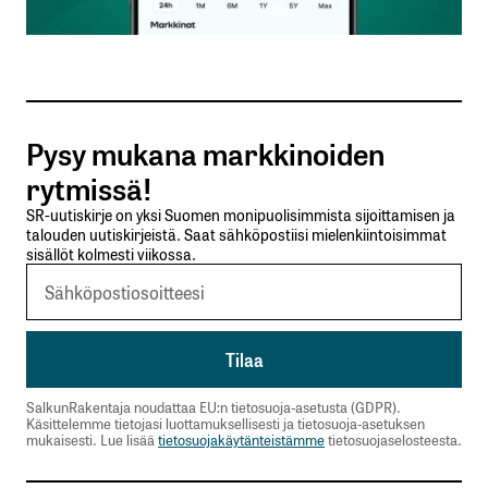
Sähköpostiosoitteesi
*
Tilaa SalkunRakentajan uutiskirje
Pysy mukana markkinoiden
Lähetä kommentti
rytmissä!
SR-uutiskirje on yksi Suomen monipuolisimmista sijoittamisen ja
talouden uutiskirjeistä. Saat sähköpostiisi mielenkiintoisimmat
sisällöt kolmesti viikossa.
SalkunRakentaja noudattaa EU:n tietosuoja-asetusta (GDPR).
Käsittelemme tietojasi luottamuksellisesti ja tietosuoja-asetuksen
mukaisesti. Lue lisää
tietosuojakäytänteistämme
tietosuojaselosteesta.