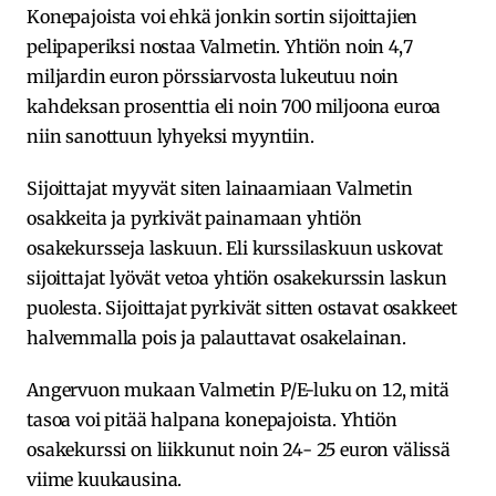
Konepajoista voi ehkä jonkin sortin sijoittajien
pelipaperiksi nostaa Valmetin. Yhtiön noin 4,7
miljardin euron pörssiarvosta lukeutuu noin
kahdeksan prosenttia eli noin 700 miljoona euroa
niin sanottuun lyhyeksi myyntiin.
Sijoittajat myyvät siten lainaamiaan Valmetin
osakkeita ja pyrkivät painamaan yhtiön
osakekursseja laskuun. Eli kurssilaskuun uskovat
sijoittajat lyövät vetoa yhtiön osakekurssin laskun
puolesta. Sijoittajat pyrkivät sitten ostavat osakkeet
halvemmalla pois ja palauttavat osakelainan.
Angervuon mukaan Valmetin P/E-luku on 12, mitä
tasoa voi pitää halpana konepajoista. Yhtiön
osakekurssi on liikkunut noin 24- 25 euron välissä
viime kuukausina.