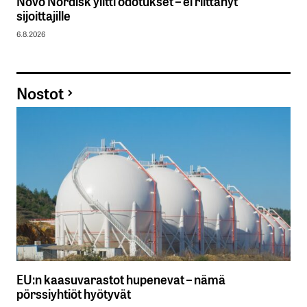
Novo Nordisk ylitti odotukset – ei riittänyt
sijoittajille
6.8.2026
Nostot
EU:n kaasuvarastot hupenevat – nämä
pörssiyhtiöt hyötyvät