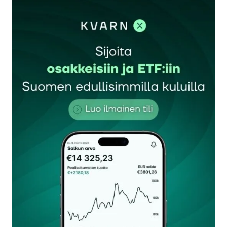
kirjautua
sisään
rekisteröityä
Sähköpostiosoitettasi ei julkaista.
Pakolliset
kentät on merkitty
*
Kommentti
*
Nimesi tai nimimerkkisi
*